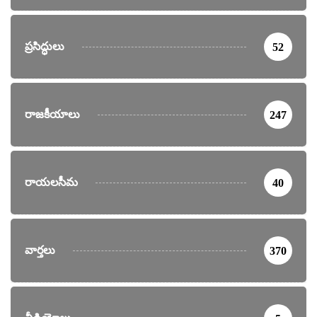
ప్రసిద్ధులు
52
రాజకీయాలు
247
రాయలసీమ
40
వార్తలు
370