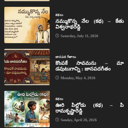
కథలు
నమ్ముకొన్న నేల (కథ) – కేతు
విశ్వనాథరెడ్డి
Saturday, July 11, 2026
జానపద గీతాలు
కొంపకే సావమను – మా
డవుటుగాన్ని : జానపదగీతం
Monday, May 4, 2026
కథలు
ఊరి పిల్లోడు (కథ) – పి
రామకృష్ణారెడ్డి
Sunday, April 26, 2026