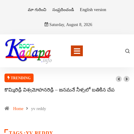
మా గురించి
సంప్రదించండి
English version
Saturday, August 8, 2026
TRENDING
కొమ్మిరెడ్డి విశ్వమోహనరెడ్డి – జనమనే నీళ్ళలో బతికిన చేప
Home
yv reddy
TAGS :YV REDDY