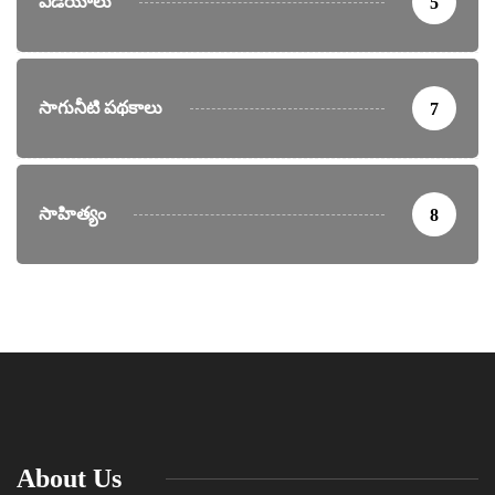
వీడియోలు
5
సాగునీటి పథకాలు
7
సాహిత్యం
8
About Us