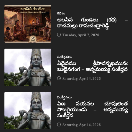
కథలు
అలసిన గుండెలు (కథ) –
రాచమల్లు రామచంద్రారెడ్డి
Tuesday, April 7, 2026
సంకీర్తనలు
ఏదైవము శ్రీపాదన్నఖమునఁ
బుట్టినగంగ – అన్నమయ్య సంకీర్తన
Saturday, April 4, 2026
సంకీర్తనలు
ఏణ నయనల చూపులెంత
సొబగైయుండు – అన్నమయ్య
సంకీర్తన
Saturday, April 4, 2026