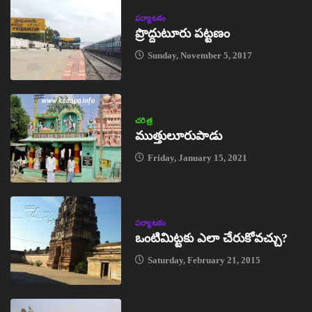
పర్యాటకం
ప్రొద్దుటూరు పట్టణం
Sunday, November 5, 2017
చరిత్ర
ముత్తులూరుపాడు
Friday, January 15, 2021
పర్యాటకం
ఒంటిమిట్టకు ఎలా చేరుకోవచ్చు?
Saturday, February 21, 2015