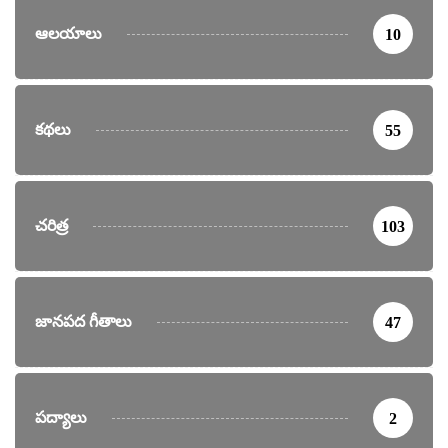
ఆలయాలు
10
కథలు
55
చరిత్ర
103
జానపద గీతాలు
47
పద్యాలు
2