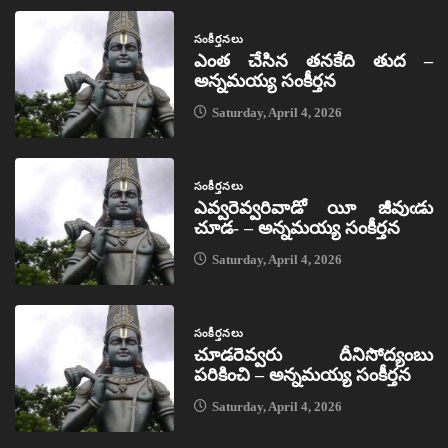
సంకీర్తనలు
ఎంత చేసిన తనకేది తుద –
అన్నమయ్య సంకీర్తన
Saturday, April 4, 2026
సంకీర్తనలు
ఎవ్వరెవ్వరివాడో యీ జీవుఁడు
చూడ- – అన్నమయ్య సంకీర్తన
Saturday, April 4, 2026
సంకీర్తనలు
చూడరెవ్వరు దీనిసోద్యంబు
పరికించి – అన్నమయ్య సంకీర్తన
Saturday, April 4, 2026