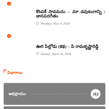
3
జానపద గీతాలు
కొంపకే సావమను – మా డవుటుగాన్ని :
జానపదగీతం
Monday, May 4, 2026
4
కథలు
ఊరి పిల్లోడు (కథ) – పి రామకృష్ణారెడ్డి
Sunday, April 26, 2026
విభాగాలు
అభిప్రాయం
112