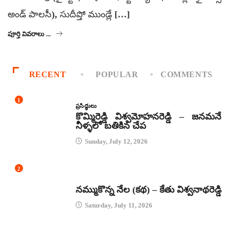
అండ్‌ పాలసీ), సుదీప్తో ముండ్లే […]
పూర్తి వివరాలు ...
RECENT
POPULAR
COMMENTS
1
ప్రసిద్ధులు
కొమ్మిరెడ్డి విశ్వమోహనరెడ్డి – జనమనే
నీళ్ళలో బతికిన చేప
Sunday, July 12, 2026
2
కథలు
నమ్ముకొన్న నేల (కథ) – కేతు విశ్వనాథరెడ్డి
Saturday, July 11, 2026