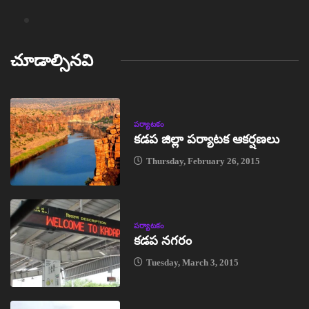
చూడాల్సినవి
పర్యాటకం
కడప జిల్లా పర్యాటక ఆకర్షణలు
Thursday, February 26, 2015
పర్యాటకం
కడప నగరం
Tuesday, March 3, 2015