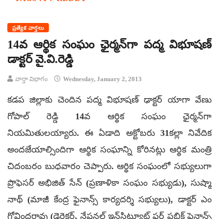
ప్రత్యేక వార్తలు
14వ ఆర్థిక సంఘం ఛైర్మన్‌గా పద్మ విభూషణ్
డాక్టర్ వై.వి.రెడ్డి
వార్తా విభాగం
Wednesday, January 2, 2013
కడప జిల్లాకు చెందిన పద్మ విభూషణ్ ఢాక్టర్ యాగా వేణు
గోపాల్ రెడ్డి 14వ ఆర్థిక సంఘం ఛైర్మన్‌గా
నియమితులయ్యారు. ఈ ఏడాది అక్టోబరు 31కల్లా నివేదిక
అందజేయాల్సిందిగా ఆర్థిక సంఘాన్ని కోరినట్లు ఆర్థిక మంత్రి
చిదంబరం బుధవారం చెప్పారు. ఆర్థిక సంఘంలో సభ్యులుగా
ప్రొఫెసర్‌ అభిజిత్‌ సేన్‌ (ప్రణాళికా సంఘం సభ్యుడు), సుష్మా
నాథ్‌ (మాజీ కేంద్ర ఫైనాన్స్‌ కార్యదర్శి సభ్యులు), డాక్టర్‌ ఎం
గోవిందరావు (డైరెక్టర్‌, నేషనల్‌ ఇన్‌స్టిట్యూట్‌ ఫర్‌ పబ్లిక్‌ ఫైనాన్స్‌