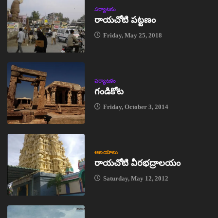
పర్యాటకం
రాయచోటి పట్టణం
Friday, May 25, 2018
పర్యాటకం
గండికోట
Friday, October 3, 2014
ఆలయాలు
రాయచోటి వీరభద్రాలయం
Saturday, May 12, 2012