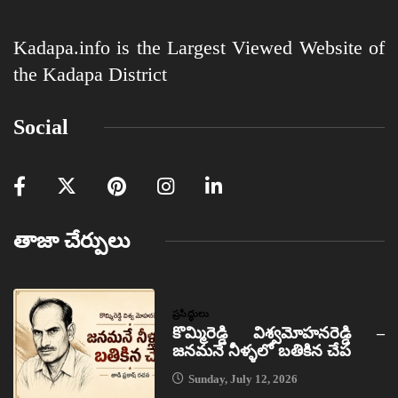
Kadapa.info is the Largest Viewed Website of
the Kadapa District
Social
తాజా చేర్పులు
ప్రసిద్ధులు
కొమ్మిరెడ్డి విశ్వమోహనరెడ్డి –
జనమనే నీళ్ళలో బతికిన చేప
Sunday, July 12, 2026