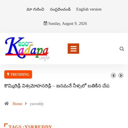
మా గురించి
సంప్రదించండి
English version
Sunday, August 9, 2026
TRENDING
కొమ్మిరెడ్డి విశ్వమోహనరెడ్డి – జనమనే నీళ్ళలో బతికిన చేప
Home
ysrreddy
TAGS :YSRREDDY