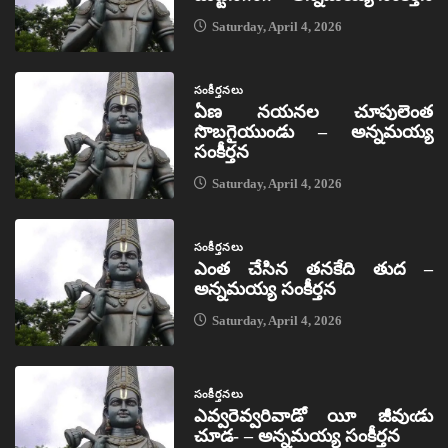
Saturday, April 4, 2026
సంకీర్తనలు
ఏణ నయనల చూపులెంత
సొబగైయుండు – అన్నమయ్య
సంకీర్తన
Saturday, April 4, 2026
సంకీర్తనలు
ఎంత చేసిన తనకేది తుద –
అన్నమయ్య సంకీర్తన
Saturday, April 4, 2026
సంకీర్తనలు
ఎవ్వరెవ్వరివాడో యీ జీవుఁడు
చూడ- – అన్నమయ్య సంకీర్తన