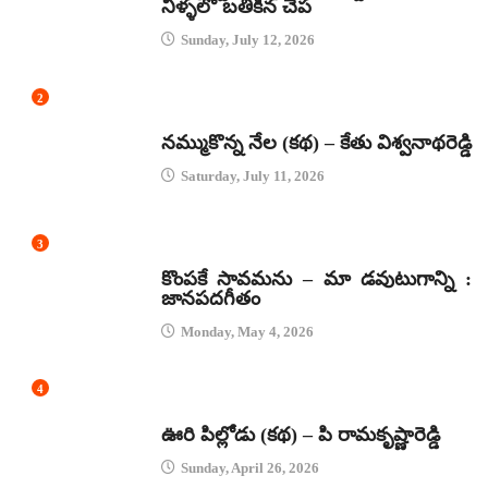
నీళ్ళలో బతికిన చేప
Sunday, July 12, 2026
2
కథలు
నమ్ముకొన్న నేల (కథ) – కేతు విశ్వనాథరెడ్డి
Saturday, July 11, 2026
3
జానపద గీతాలు
కొంపకే సావమను – మా డవుటుగాన్ని :
జానపదగీతం
Monday, May 4, 2026
4
కథలు
ఊరి పిల్లోడు (కథ) – పి రామకృష్ణారెడ్డి
Sunday, April 26, 2026