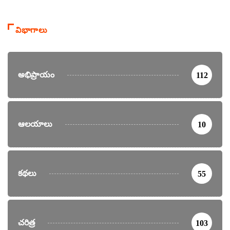
విభాగాలు
అభిప్రాయం
112
ఆలయాలు
10
కథలు
55
చరిత్ర
103