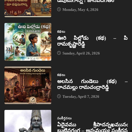
డవుటుగాన్ని : జానపదగీతం
Monday, May 4, 2026
కథలు
ఊరి పిల్లోడు (కథ) – పి
రామకృష్ణారెడ్డి
Sunday, April 26, 2026
కథలు
అలసిన గుండెలు (కథ) –
రాచమల్లు రామచంద్రారెడ్డి
Tuesday, April 7, 2026
సంకీర్తనలు
ఏదైవము శ్రీపాదన్నఖమునఁ
బుట్టినగంగ – అన్నమయ్య సంకీర్తన