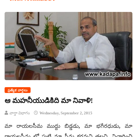
ప్రత్యేక వార్తలు
ఆ మహనీయుడికిది మా నివాళి!
వార్తా విభాగం
Wednesday, September 2, 2015
మా రాయలసీమ ముద్దు బిడ్డడు, మా భగీరధుడు, మా
రాయలసీమ లో పుట్టి మా సీమ కరవుని తలచి, విచారించి