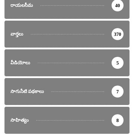
రాయలసీమ
40
వార్తలు
370
వీడియోలు
5
సాగునీటి పథకాలు
7
సాహిత్యం
8