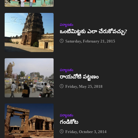
పర్యాటకం
ఒంటిమిట్టకు ఎలా చేరుకోవచ్చు?
Saturday, February 21, 2015
పర్యాటకం
రాయచోటి పట్టణం
Friday, May 25, 2018
పర్యాటకం
గండికోట
Friday, October 3, 2014