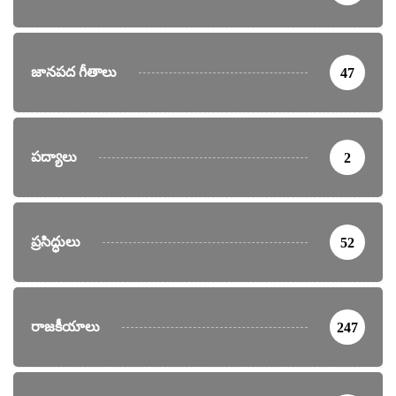
జానపద గీతాలు
47
పద్యాలు
2
ప్రసిద్ధులు
52
రాజకీయాలు
247