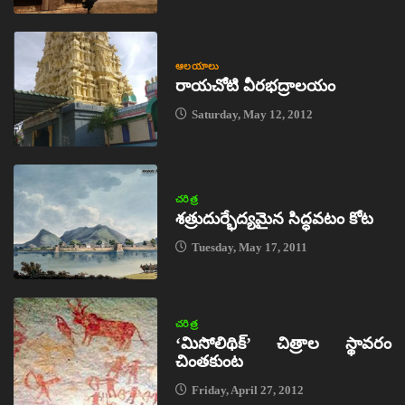
ఆలయాలు
రాయచోటి వీరభద్రాలయం
Saturday, May 12, 2012
చరిత్ర
శత్రుదుర్భేద్యమైన సిద్ధవటం కోట
Tuesday, May 17, 2011
చరిత్ర
‘మిసోలిథిక్‌’ చిత్రాల స్థావరం
చింతకుంట
Friday, April 27, 2012