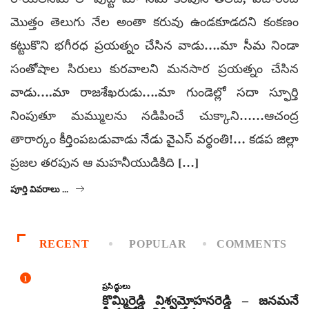
మొత్తం తెలుగు నేల అంతా కరువు ఉండకూడదని కంకణం
కట్టుకొని భగీరధ ప్రయత్నం చేసిన వాడు….మా సీమ నిండా
సంతోషాల సిరులు కురవాలని మనసార ప్రయత్నం చేసిన
వాడు….మా రాజశేఖరుడు….మా గుండెల్లో సదా స్ఫూర్తి
నింపుతూ మమ్ములను నడిపించే చుక్కాని……ఆచంద్ర
తారార్కం కీర్తింపబడువాడు నేడు వైఎస్ వర్ధంతి!… కడప జిల్లా
ప్రజల తరపున ఆ మహనీయుడికిది […]
పూర్తి వివరాలు ...
RECENT
POPULAR
COMMENTS
1
ప్రసిద్ధులు
కొమ్మిరెడ్డి విశ్వమోహనరెడ్డి – జనమనే