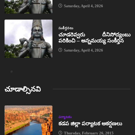
Saturday, April 4, 2026
సంకీర్తనలు
చూడరెవ్వరు దీనిసోద్యంబు
పరికించి – అన్నమయ్య సంకీర్తన
Saturday, April 4, 2026
చూడాల్సినవి
పర్యాటకం
కడప జిల్లా పర్యాటక ఆకర్షణలు
Thursday, February 26, 2015