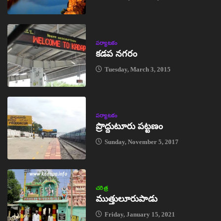
పర్యాటకం
కడప నగరం
Tuesday, March 3, 2015
పర్యాటకం
ప్రొద్దుటూరు పట్టణం
Sunday, November 5, 2017
చరిత్ర
ముత్తులూరుపాడు
Friday, January 15, 2021