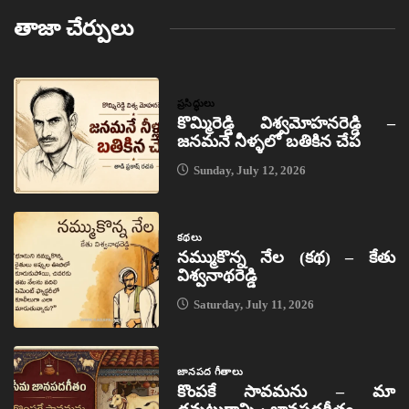
తాజా చేర్పులు
ప్రసిద్ధులు
కొమ్మిరెడ్డి విశ్వమోహనరెడ్డి –
జనమనే నీళ్ళలో బతికిన చేప
Sunday, July 12, 2026
కథలు
నమ్ముకొన్న నేల (కథ) – కేతు
విశ్వనాథరెడ్డి
Saturday, July 11, 2026
జానపద గీతాలు
కొంపకే సావమను – మా