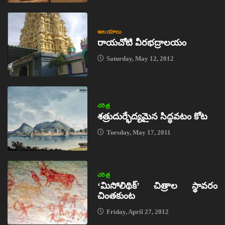
ఆలయాలు
రాయచోటి వీరభద్రాలయం
Saturday, May 12, 2012
చరిత్ర
శత్రుదుర్భేద్యమైన సిద్ధవటం కోట
Tuesday, May 17, 2011
చరిత్ర
‘మిసోలిథిక్‌’ చిత్రాల స్థావరం
చింతకుంట
Friday, April 27, 2012