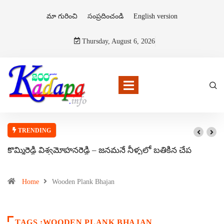
మా గురించి
సంప్రదించండి
English version
Thursday, August 6, 2026
TRENDING
కొమ్మిరెడ్డి విశ్వమోహనరెడ్డి – జనమనే నీళ్ళలో బతికిన చేప
Home
Wooden Plank Bhajan
TAGS :WOODEN PLANK BHAJAN