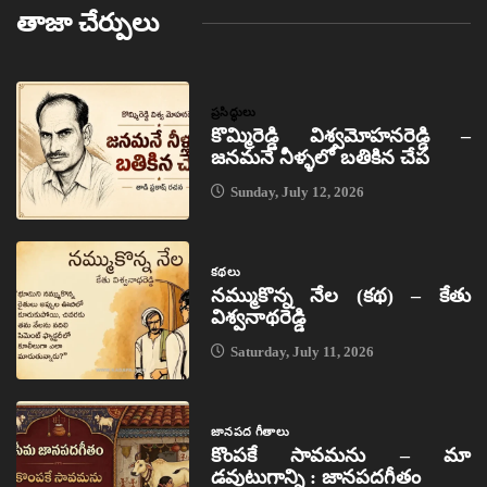
తాజా చేర్పులు
ప్రసిద్ధులు
కొమ్మిరెడ్డి విశ్వమోహనరెడ్డి –
జనమనే నీళ్ళలో బతికిన చేప
Sunday, July 12, 2026
కథలు
నమ్ముకొన్న నేల (కథ) – కేతు
విశ్వనాథరెడ్డి
Saturday, July 11, 2026
జానపద గీతాలు
కొంపకే సావమను – మా
డవుటుగాన్ని : జానపదగీతం