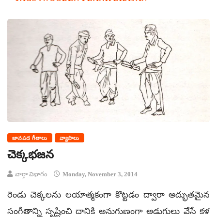
జానపద గీతాలు
వ్యాసాలు
చెక్కభజన
వార్తా విభాగం
Monday, November 3, 2014
రెండు చెక్కలను లయాత్మకంగా కొట్టడం ద్వారా అద్భుతమైన
సంగీతాన్ని సృష్టించి దానికి అనుగుణంగా అడుగులు వేసే కళ