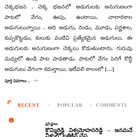
చెక్కభజన . చెక్క భజనలో అడుగులకు అనుగుణంగా
పాటలో వేగం, ఊపు, ఉంటాయి. చాలారకాల
అడుగులున్నాయి . ఆది అడుగు, రెండు, మూడు, పర్ణశాల,
కుప్పకొట్టడం, కులుకు వంటివి ప్రత్యేకమైన అడుగులు. ఈ
అడుగులకు అనుగుణంగా చెక్కలు కొడుతుంటారు. గురువు
మధ్యలో ఉండి పాట పాడతాడు. పాటలో వేగం పెరిగే కొద్దీ
అడుగులు వేగంగా కదుల్తాయి. ఇటీవలి కాలంలో […]
పూర్తి వివరాలు ...
RECENT
POPULAR
COMMENTS
1
ప్రసిద్ధులు
కొమ్మిరెడ్డి విశ్వమోహనరెడ్డి – జనమనే
నీళ్ళలో బతికిన చేప