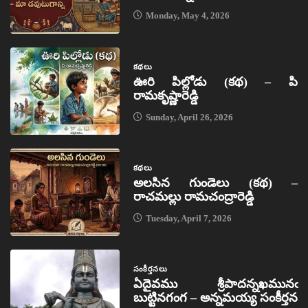
Monday, May 4, 2026
కథలు
ఊరి పిల్లోడు (కథ) – పి
రామకృష్ణారెడ్డి
Sunday, April 26, 2026
కథలు
అలసిన గుండెలు (కథ) –
రాచమల్లు రామచంద్రారెడ్డి
Tuesday, April 7, 2026
సంకీర్తనలు
ఏదైవము శ్రీపాదన్నఖమునఁ
బుట్టినగంగ – అన్నమయ్య సంకీర్తన