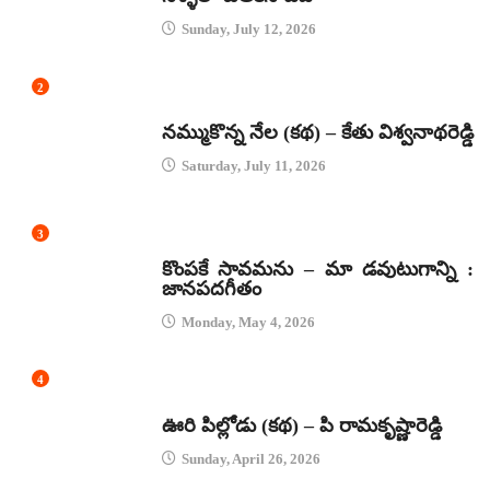
Sunday, July 12, 2026
2
కథలు
నమ్ముకొన్న నేల (కథ) – కేతు విశ్వనాథరెడ్డి
Saturday, July 11, 2026
3
జానపద గీతాలు
కొంపకే సావమను – మా డవుటుగాన్ని :
జానపదగీతం
Monday, May 4, 2026
4
కథలు
ఊరి పిల్లోడు (కథ) – పి రామకృష్ణారెడ్డి
Sunday, April 26, 2026