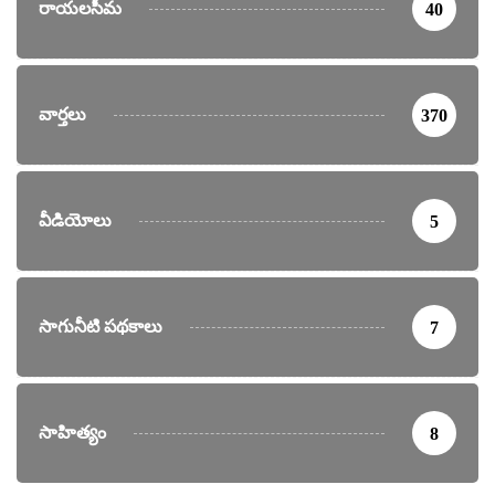
రాయలసీమ
40
వార్తలు
370
వీడియోలు
5
సాగునీటి పథకాలు
7
సాహిత్యం
8