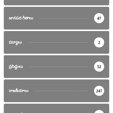
జానపద గీతాలు
47
పద్యాలు
2
ప్రసిద్ధులు
52
రాజకీయాలు
247