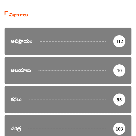
విభాగాలు
అభిప్రాయం
112
ఆలయాలు
10
కథలు
55
చరిత్ర
103