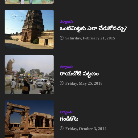
పర్యాటకం
ఒంటిమిట్టకు ఎలా చేరుకోవచ్చు?
Saturday, February 21, 2015
పర్యాటకం
రాయచోటి పట్టణం
Friday, May 25, 2018
పర్యాటకం
గండికోట
Friday, October 3, 2014