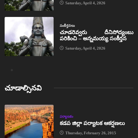
Saturday, April 4, 2026
సంకీర్తనలు
చూడరెవ్వరు దీనిసోద్యంబు
పరికించి – అన్నమయ్య సంకీర్తన
Saturday, April 4, 2026
చూడాల్సినవి
పర్యాటకం
కడప జిల్లా పర్యాటక ఆకర్షణలు
Thursday, February 26, 2015