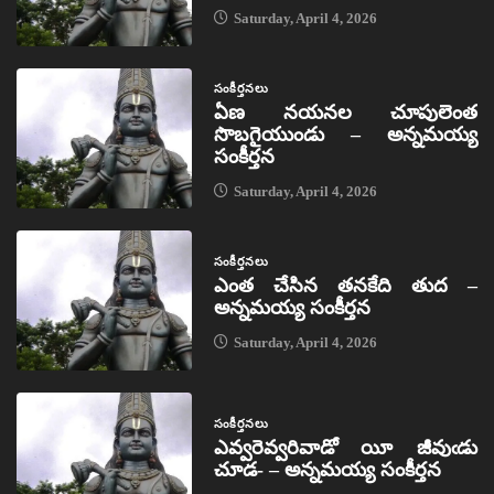
Saturday, April 4, 2026
సంకీర్తనలు
ఏణ నయనల చూపులెంత
సొబగైయుండు – అన్నమయ్య
సంకీర్తన
Saturday, April 4, 2026
సంకీర్తనలు
ఎంత చేసిన తనకేది తుద –
అన్నమయ్య సంకీర్తన
Saturday, April 4, 2026
సంకీర్తనలు
ఎవ్వరెవ్వరివాడో యీ జీవుఁడు
చూడ- – అన్నమయ్య సంకీర్తన