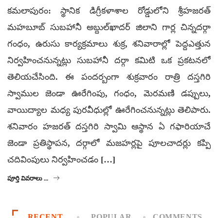
కమలాపురం: స్థానిక డిగ్రీకళాశాల రోడ్డులోని శ్రీహజరత్
మహబూబ్ సుబహానీ అబ్దుల్‌ఖాదర్ జిలాని గార్ల చిన్నదర్గా
గంధం, ఉరుసు కార్యక్రమాలు శుక్ర, శనివారాల్లో పెద్దఎత్తున
నిర్వహించనున్నట్లు సుబహానీ దర్గా కమిటి ఒక ప్రకటనలో
తెలియచేసింది. ఈ పందర్బంగా శుక్రవారం రాత్రి దస్తగిరి
స్వాముల జెండా ఊరేగింపు, గంధం, మెరమణి డప్పులు,
వాయిద్యాల మధ్య పురవీధుల్లో ఊరేగించనున్నట్లు తెలిపారు.
శనివారం హజరత్ దస్తగిరి స్వామి ఆస్థాన ఏ గఫారియాచే
జెండా ప్రతిస్థాపన, దర్గాలో మజహర్లపై పూలచాదర్లు కప్పి
చదివింపులు నిర్వహించడం […]
పూర్తి వివరాలు ...
RECENT
POPULAR
COMMENTS