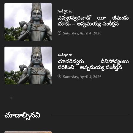
సంకీర్తనలు
ఎవ్వరెవ్వరివాడో యీ జీవుఁడు
చూడ- – అన్నమయ్య సంకీర్తన
Saturday, April 4, 2026
సంకీర్తనలు
చూడరెవ్వరు దీనిసోద్యంబు
పరికించి – అన్నమయ్య సంకీర్తన
Saturday, April 4, 2026
చూడాల్సినవి