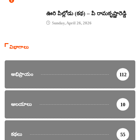
4
కథలు
ఊరి పిల్లోడు (కథ) – పి రామకృష్ణారెడ్డి
Sunday, April 26, 2026
విభాగాలు
అభిప్రాయం
112
ఆలయాలు
10
కథలు
55