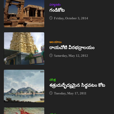
పర్యాటకం
గండికోట
Friday, October 3, 2014
ఆలయాలు
రాయచోటి వీరభద్రాలయం
Saturday, May 12, 2012
చరిత్ర
శత్రుదుర్భేద్యమైన సిద్ధవటం కోట
Tuesday, May 17, 2011