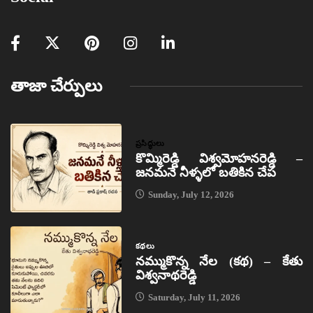
తాజా చేర్పులు
ప్రసిద్ధులు
కొమ్మిరెడ్డి విశ్వమోహనరెడ్డి –
జనమనే నీళ్ళలో బతికిన చేప
Sunday, July 12, 2026
కథలు
నమ్ముకొన్న నేల (కథ) – కేతు
విశ్వనాథరెడ్డి
Saturday, July 11, 2026