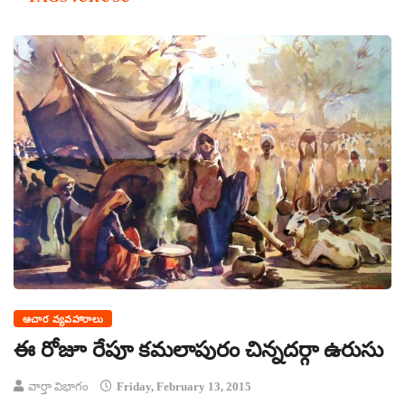
ఆచార వ్యవహారాలు
ఈ రోజూ రేపూ కమలాపురం చిన్నదర్గా ఉరుసు
వార్తా విభాగం
Friday, February 13, 2015