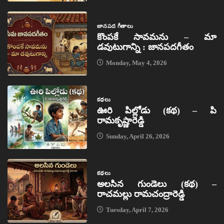
జానపద గీతాలు
కొంపకే సావమను – మా
డవుటుగాన్ని : జానపదగీతం
Monday, May 4, 2026
కథలు
ఊరి పిల్లోడు (కథ) – పి
రామకృష్ణారెడ్డి
Sunday, April 26, 2026
కథలు
అలసిన గుండెలు (కథ) –
రాచమల్లు రామచంద్రారెడ్డి
Tuesday, April 7, 2026