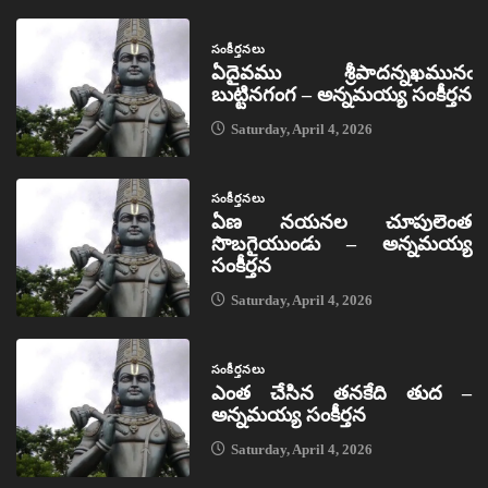
సంకీర్తనలు
ఏదైవము శ్రీపాదన్నఖమునఁ
బుట్టినగంగ – అన్నమయ్య సంకీర్తన
Saturday, April 4, 2026
సంకీర్తనలు
ఏణ నయనల చూపులెంత
సొబగైయుండు – అన్నమయ్య
సంకీర్తన
Saturday, April 4, 2026
సంకీర్తనలు
ఎంత చేసిన తనకేది తుద –
అన్నమయ్య సంకీర్తన
Saturday, April 4, 2026