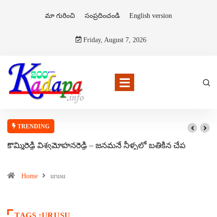
మా గురించి
సంప్రదించండి
English version
Friday, August 7, 2026
TRENDING
కొమ్మిరెడ్డి విశ్వమోహనరెడ్డి – జనమనే నీళ్ళలో బతికిన చేప
Home
urusu
TAGS :URUSU