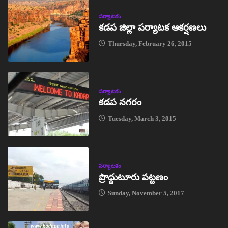
పర్యాటకం
కడప జిల్లా పర్యాటక ఆకర్షణలు
Thursday, February 26, 2015
పర్యాటకం
కడప నగరం
Tuesday, March 3, 2015
పర్యాటకం
ప్రొద్దుటూరు పట్టణం
Sunday, November 5, 2017