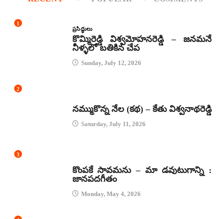
1
ప్రసిద్ధులు
కొమ్మిరెడ్డి విశ్వమోహనరెడ్డి – జనమనే
నీళ్ళలో బతికిన చేప
Sunday, July 12, 2026
2
కథలు
నమ్ముకొన్న నేల (కథ) – కేతు విశ్వనాథరెడ్డి
Saturday, July 11, 2026
3
జానపద గీతాలు
కొంపకే సావమను – మా డవుటుగాన్ని :
జానపదగీతం
Monday, May 4, 2026