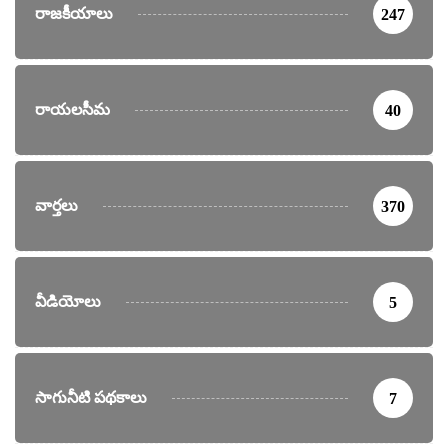
రాజకీయాలు
247
రాయలసీమ
40
వార్తలు
370
వీడియోలు
5
సాగునీటి పథకాలు
7