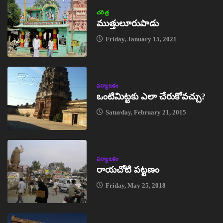
చరిత్ర
ముత్తులూరుపాడు
Friday, January 15, 2021
పర్యాటకం
ఒంటిమిట్టకు ఎలా చేరుకోవచ్చు?
Saturday, February 21, 2015
పర్యాటకం
రాయచోటి పట్టణం
Friday, May 25, 2018