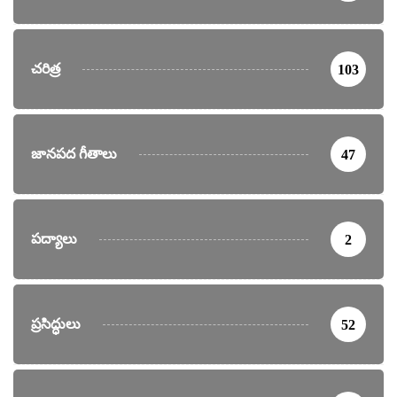
చరిత్ర
103
జానపద గీతాలు
47
పద్యాలు
2
ప్రసిద్ధులు
52