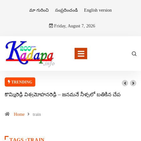
మా గురించి
సంప్రదించండి
English version
Friday, August 7, 2026
TRENDING
కొమ్మిరెడ్డి విశ్వమోహనరెడ్డి – జనమనే నీళ్ళలో బతికిన చేప
Home
train
TAGS :TRAIN