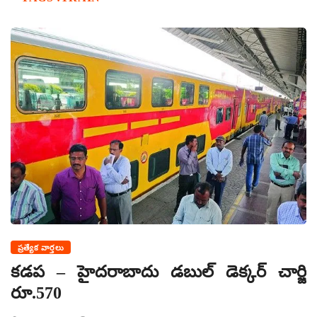
ప్రత్యేక వార్తలు
కడప – హైదరాబాదు డబుల్ డెక్కర్ చార్జి
రూ.570