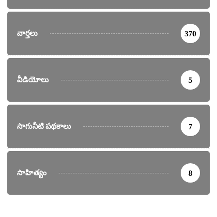
వార్తలు
370
వీడియోలు
5
సాగునీటి పథకాలు
7
సాహిత్యం
8