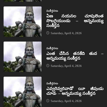
సంకీర్తనలు
ఏణ నయనల చూపులెంత
సొబగైయుండు – అన్నమయ్య
సంకీర్తన
Saturday, April 4, 2026
సంకీర్తనలు
ఎంత చేసిన తనకేది తుద –
అన్నమయ్య సంకీర్తన
Saturday, April 4, 2026
సంకీర్తనలు
ఎవ్వరెవ్వరివాడో యీ జీవుఁడు
చూడ- – అన్నమయ్య సంకీర్తన
Saturday, April 4, 2026