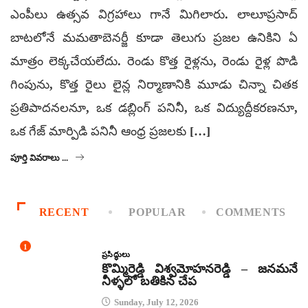
ఎంపీలు ఉత్సవ విగ్రహాలు గానే మిగిలారు. లాలూప్రసాద్
బాటలోనే మమతాబెనర్జీ కూడా తెలుగు ప్రజల ఉనికిని ఏ
మాత్రం లెక్కచేయలేదు. రెండు కొత్త రైళ్లను, రెండు రైళ్ల పొడి
గింపును, కొత్త రైలు లైన్ల నిర్మాణానికి మూడు చిన్నా చితక
ప్రతిపాదనలనూ, ఒక డబ్లింగ్ పనినీ, ఒక విద్యుద్దీకరణనూ,
ఒక గేజ్ మార్పిడి పనినీ ఆంధ్ర ప్రజలకు […]
పూర్తి వివరాలు ...
RECENT
POPULAR
COMMENTS
1
ప్రసిద్ధులు
కొమ్మిరెడ్డి విశ్వమోహనరెడ్డి – జనమనే
నీళ్ళలో బతికిన చేప
Sunday, July 12, 2026