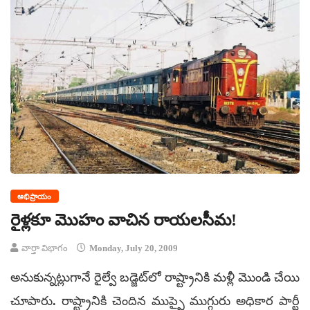
అభిప్రాయం
రైళ్లకూ మొహం వాచిన రాయలసీమ!
వార్తా విభాగం
Monday, July 20, 2009
అనుకున్నట్లుగానే రైల్వే బడ్జెట్‌లో రాష్ట్రానికి మళ్లీ మొండి చేయి
చూపారు. రాష్ట్రానికి చెందిన ముప్పై ముగ్గురు అధికార పార్టీ