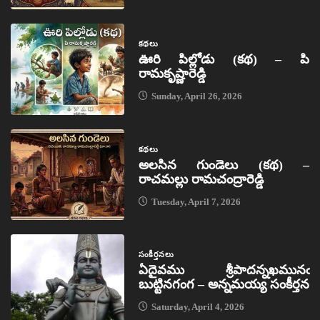
కథలు
ఊరి పిల్లోడు (కథ) – పి
రామకృష్ణారెడ్డి
Sunday, April 26, 2026
కథలు
అలసిన గుండెలు (కథ) –
రాచమల్లు రామచంద్రారెడ్డి
Tuesday, April 7, 2026
సంకీర్తనలు
ఏదైవము శ్రీపాదన్నఖమునఁ
బుట్టినగంగ – అన్నమయ్య సంకీర్తన
Saturday, April 4, 2026