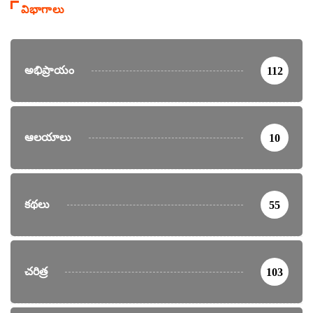
విభాగాలు
అభిప్రాయం
112
ఆలయాలు
10
కథలు
55
చరిత్ర
103