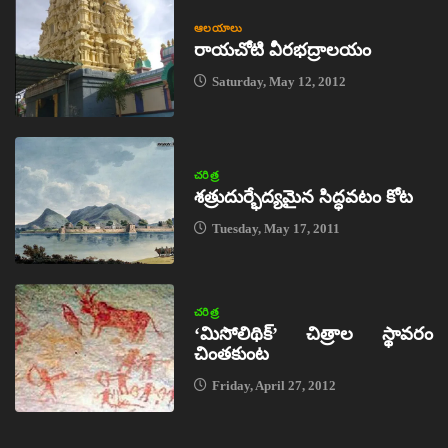
ఆలయాలు
రాయచోటి వీరభద్రాలయం
Saturday, May 12, 2012
చరిత్ర
శత్రుదుర్భేద్యమైన సిద్ధవటం కోట
Tuesday, May 17, 2011
చరిత్ర
‘మిసోలిథిక్‌’ చిత్రాల స్థావరం
చింతకుంట
Friday, April 27, 2012