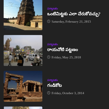
పర్యాటకం
ఒంటిమిట్టకు ఎలా చేరుకోవచ్చు?
Saturday, February 21, 2015
పర్యాటకం
రాయచోటి పట్టణం
Friday, May 25, 2018
పర్యాటకం
గండికోట
Friday, October 3, 2014