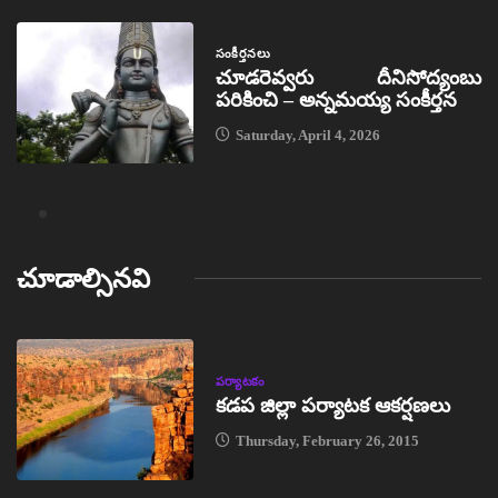
సంకీర్తనలు
చూడరెవ్వరు దీనిసోద్యంబు
పరికించి – అన్నమయ్య సంకీర్తన
Saturday, April 4, 2026
చూడాల్సినవి
పర్యాటకం
కడప జిల్లా పర్యాటక ఆకర్షణలు
Thursday, February 26, 2015