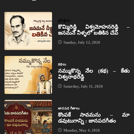
ప్రసిద్ధులు
కొమ్మిరెడ్డి విశ్వమోహనరెడ్డి –
జనమనే నీళ్ళలో బతికిన చేప
Sunday, July 12, 2026
కథలు
నమ్ముకొన్న నేల (కథ) – కేతు
విశ్వనాథరెడ్డి
Saturday, July 11, 2026
జానపద గీతాలు
కొంపకే సావమను – మా
డవుటుగాన్ని : జానపదగీతం
Monday, May 4, 2026