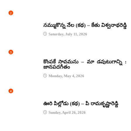
2
కథలు
నమ్ముకొన్న నేల (కథ) – కేతు విశ్వనాథరెడ్డి
Saturday, July 11, 2026
3
జానపద గీతాలు
కొంపకే సావమను – మా డవుటుగాన్ని :
జానపదగీతం
Monday, May 4, 2026
4
కథలు
ఊరి పిల్లోడు (కథ) – పి రామకృష్ణారెడ్డి
Sunday, April 26, 2026