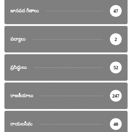
జానపద గీతాలు
47
పద్యాలు
2
ప్రసిద్ధులు
52
రాజకీయాలు
247
రాయలసీమ
40