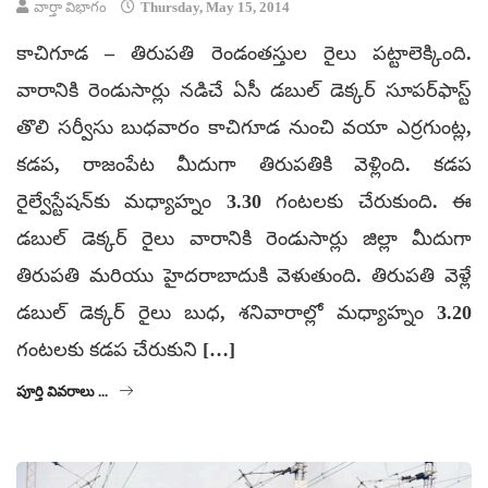
వార్తా విభాగం
Thursday, May 15, 2014
కాచిగూడ – తిరుపతి రెండంతస్తుల రైలు పట్టాలెక్కింది.
వారానికి రెండుసార్లు నడిచే ఏసీ డబుల్ డెక్కర్ సూపర్‌ఫాస్ట్
తొలి సర్వీసు బుధవారం కాచిగూడ నుంచి వయా ఎర్రగుంట్ల,
కడప, రాజంపేట మీదుగా తిరుపతికి వెళ్లింది. కడప
రైల్వేస్టేషన్‌కు మధ్యాహ్నం 3.30 గంటలకు చేరుకుంది. ఈ
డబుల్ డెక్కర్ రైలు వారానికి రెండుసార్లు జిల్లా మీదుగా
తిరుపతి మరియు హైదరాబాదుకి వెళుతుంది. తిరుపతి వెళ్లే
డబుల్ డెక్కర్ రైలు బుధ, శనివారాల్లో మధ్యాహ్నం 3.20
గంటలకు కడప చేరుకుని […]
పూర్తి వివరాలు ...