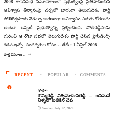
2008 శాసనసభ సమావేశాలలో ప్రభుత్వంపై ప్రతిపాదించిన
అవిశ్వాస తీర్మానంపై చర్చలో భాగంగా తెలుగుదేశం పార్టీ
పోతిరెడ్డిపాడు వెడల్పు కారణంగా అవిశ్వాసం ఎదుకు కోరరాదు
అంటూ అప్పటి ప్రభుత్వాన్ని ప్రశ్నించింది. పోతిరెడ్డిపాడు
గురించి ఆ రోజు సభలో తెలుగుదేశం పార్టీ చేసిన ప్రొసీడింగ్స్
కడప.ఇన్ఫో సందర్శకుల కోసం… తేదీ : 1 ఏప్రిల్ 2008
పూర్తి వివరాలు ...
RECENT
POPULAR
COMMENTS
1
ప్రసిద్ధులు
కొమ్మిరెడ్డి విశ్వమోహనరెడ్డి – జనమనే
నీళ్ళలో బతికిన చేప
Sunday, July 12, 2026