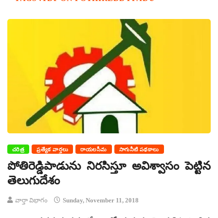
చరిత్ర
ప్రత్యేక వార్తలు
రాయలసీమ
సాగునీటి పథకాలు
పోతిరెడ్డిపాడును నిరసిస్తూ అవిశ్వాసం పెట్టిన
తెలుగుదేశం
వార్తా విభాగం
Sunday, November 11, 2018