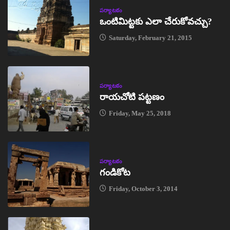
పర్యాటకం
ఒంటిమిట్టకు ఎలా చేరుకోవచ్చు?
Saturday, February 21, 2015
పర్యాటకం
రాయచోటి పట్టణం
Friday, May 25, 2018
పర్యాటకం
గండికోట
Friday, October 3, 2014