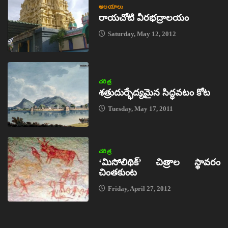
ఆలయాలు
రాయచోటి వీరభద్రాలయం
Saturday, May 12, 2012
చరిత్ర
శత్రుదుర్భేద్యమైన సిద్ధవటం కోట
Tuesday, May 17, 2011
చరిత్ర
‘మిసోలిథిక్‌’ చిత్రాల స్థావరం
చింతకుంట
Friday, April 27, 2012