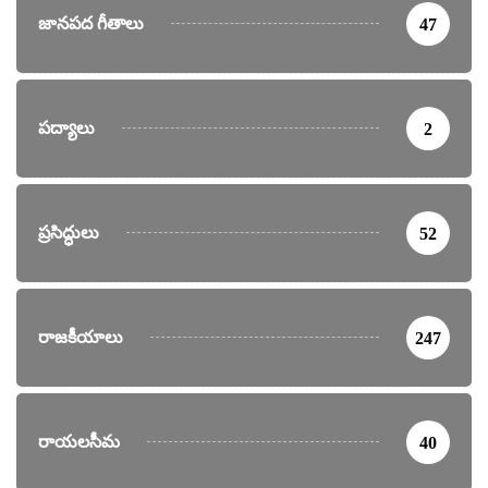
జానపద గీతాలు
47
పద్యాలు
2
ప్రసిద్ధులు
52
రాజకీయాలు
247
రాయలసీమ
40