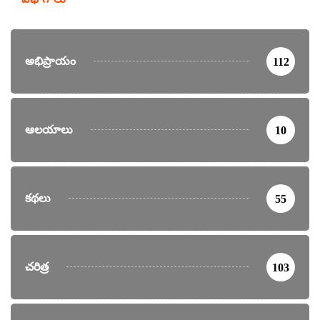
అభిప్రాయం
112
ఆలయాలు
10
కథలు
55
చరిత్ర
103