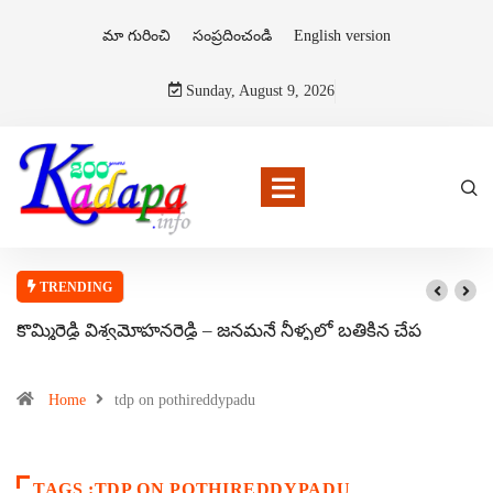
మా గురించి
సంప్రదించండి
English version
Sunday, August 9, 2026
TRENDING
కొమ్మిరెడ్డి విశ్వమోహనరెడ్డి – జనమనే నీళ్ళలో బతికిన చేప
Home
tdp on pothireddypadu
TAGS :TDP ON POTHIREDDYPADU