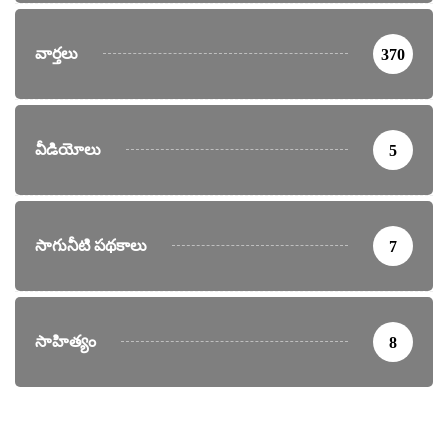
వార్తలు
370
వీడియోలు
5
సాగునీటి పథకాలు
7
సాహిత్యం
8