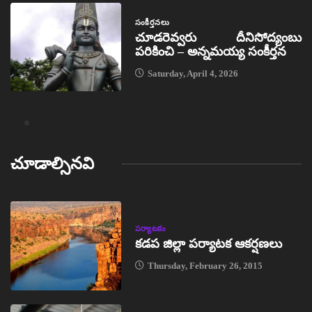
సంకీర్తనలు
చూడరెవ్వరు దీనిసోద్యంబు
పరికించి – అన్నమయ్య సంకీర్తన
Saturday, April 4, 2026
చూడాల్సినవి
పర్యాటకం
కడప జిల్లా పర్యాటక ఆకర్షణలు
Thursday, February 26, 2015