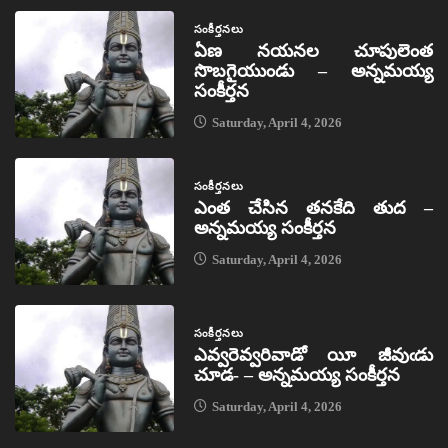
సంకీర్తనలు
ఏణ నయనల చూపులెంత
సొబగైయుండు – అన్నమయ్య
సంకీర్తన
Saturday, April 4, 2026
సంకీర్తనలు
ఎంత చేసిన తనకేది తుద –
అన్నమయ్య సంకీర్తన
Saturday, April 4, 2026
సంకీర్తనలు
ఎవ్వరెవ్వరివాడో యీ జీవుఁడు
చూడ- – అన్నమయ్య సంకీర్తన
Saturday, April 4, 2026