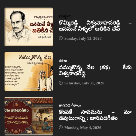
ప్రసిద్ధులు
కొమ్మిరెడ్డి విశ్వమోహనరెడ్డి –
జనమనే నీళ్ళలో బతికిన చేప
Sunday, July 12, 2026
కథలు
నమ్ముకొన్న నేల (కథ) – కేతు
విశ్వనాథరెడ్డి
Saturday, July 11, 2026
జానపద గీతాలు
కొంపకే సావమను – మా
డవుటుగాన్ని : జానపదగీతం
Monday, May 4, 2026