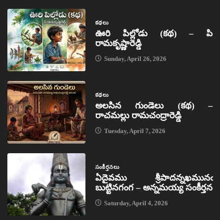
కథలు
ఊరి పిల్లోడు (కథ) – పి
రామకృష్ణారెడ్డి
Sunday, April 26, 2026
కథలు
అలసిన గుండెలు (కథ) –
రాచమల్లు రామచంద్రారెడ్డి
Tuesday, April 7, 2026
సంకీర్తనలు
ఏదైవము శ్రీపాదన్నఖమునఁ
బుట్టినగంగ – అన్నమయ్య సంకీర్తన
Saturday, April 4, 2026