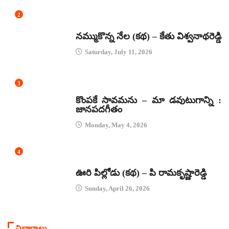
2
కథలు
నమ్ముకొన్న నేల (కథ) – కేతు విశ్వనాథరెడ్డి
Saturday, July 11, 2026
3
జానపద గీతాలు
కొంపకే సావమను – మా డవుటుగాన్ని :
జానపదగీతం
Monday, May 4, 2026
4
కథలు
ఊరి పిల్లోడు (కథ) – పి రామకృష్ణారెడ్డి
Sunday, April 26, 2026
విభాగాలు