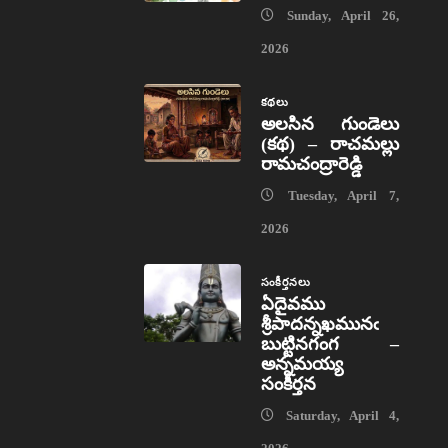
Sunday, April 26,
2026
కథలు
అలసిన గుండెలు
(కథ) – రాచమల్లు
రామచంద్రారెడ్డి
Tuesday, April 7,
2026
సంకీర్తనలు
ఏదైవము
శ్రీపాదన్నఖమునఁ
బుట్టినగంగ –
అన్నమయ్య
సంకీర్తన
Saturday, April 4,