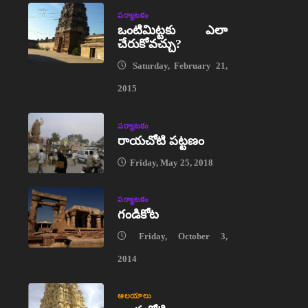
పర్యాటకం
ఒంటిమిట్టకు ఎలా
చేరుకోవచ్చు?
Saturday, February 21,
2015
పర్యాటకం
రాయచోటి పట్టణం
Friday, May 25, 2018
పర్యాటకం
గండికోట
Friday, October 3,
2014
ఆలయాలు