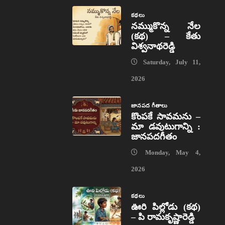
కథలు
నమ్ముకొన్న నేల
(కథ) – కేతు
విశ్వనాథరెడ్డి
Saturday, July 11,
2026
జానపద గీతాలు
కొంపకే సావమను –
మా డవుటుగాన్ని :
జానపదగీతం
Monday, May 4,
2026
కథలు
ఊరి పిల్లోడు (కథ)
– పి రామకృష్ణారెడ్డి