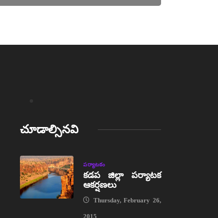
చూడాల్సినవి
పర్యాటకం
కడప జిల్లా పర్యాటక
ఆకర్షణలు
Thursday, February 26,
2015