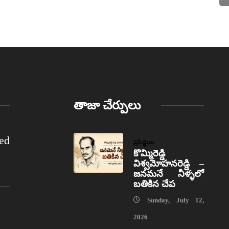
తాజా చేర్పులు
ed
ప్రసిద్ధులు
కొమ్మిరెడ్డి
విశ్వమోహనరెడ్డి –
జనమనే నీళ్ళలో
బతికిన చేప
Sunday, July 12,
2026