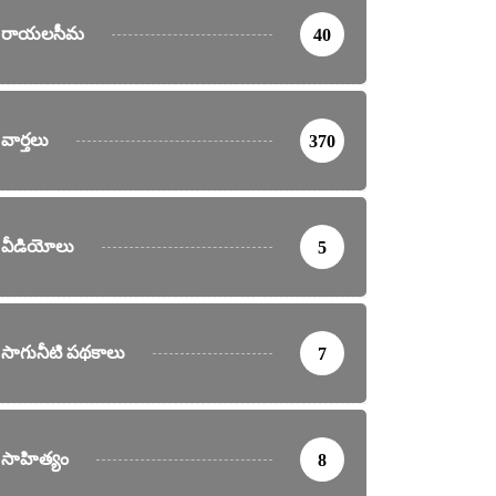
రాయలసీమ
40
వార్తలు
370
వీడియోలు
5
సాగునీటి పథకాలు
7
సాహిత్యం
8