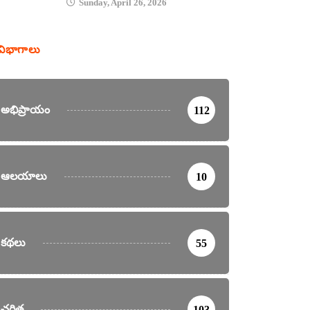
Sunday, April 26, 2026
విభాగాలు
అభిప్రాయం
112
ఆలయాలు
10
కథలు
55
చరిత్ర
103