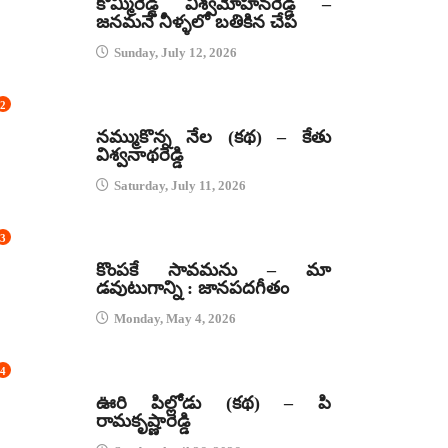
కొమ్మిరెడ్డి విశ్వమోహనరెడ్డి –
జనమనే నీళ్ళలో బతికిన చేప
Sunday, July 12, 2026
2
కథలు
నమ్ముకొన్న నేల (కథ) – కేతు
విశ్వనాథరెడ్డి
Saturday, July 11, 2026
3
జానపద గీతాలు
కొంపకే సావమను – మా
డవుటుగాన్ని : జానపదగీతం
Monday, May 4, 2026
4
కథలు
ఊరి పిల్లోడు (కథ) – పి
రామకృష్ణారెడ్డి