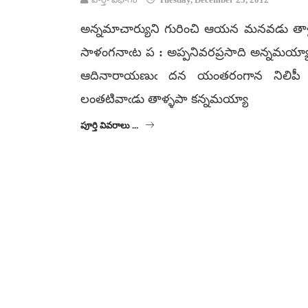
అన్నమాచార్యుని గురించి ఆయన మనవడు తాళ్ల
సాళంగనాఁట ప : అప్పనివరప్రసాది అన్నమయ్య
ఆదినారాయణుఁ దన యంతరంగాన నిలిపీ 
లంతటివాఁడు తాళ్ళపా కన్నమయ్యా
పూర్తి వివరాలు ...