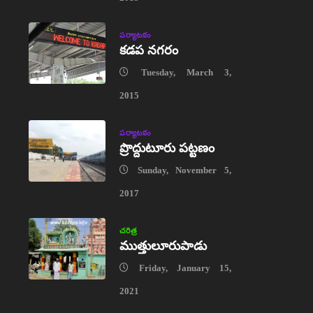
పర్యాటకం
కడప నగరం
Tuesday, March 3,
2015
పర్యాటకం
ప్రొద్దుటూరు పట్టణం
Sunday, November 5,
2017
చరిత్ర
ముత్తులూరుపాడు
Friday, January 15,
2021