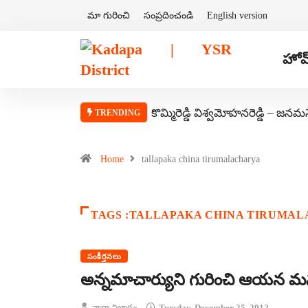
మా గురించి
సంప్రదించండి
English version
హోమ
కొమ్మిరెడ్డి విశ్వమోహనరెడ్డి – జనమ
TRENDING
Home
tallapaka china tirumalacharya
TAGS :TALLAPAKA CHINA TIRUMA
సంకీర్తనలు
అన్నమాచార్యుని గురించి ఆయన మన
వార్తా విభాగం
Tuesday, December 25, 2012