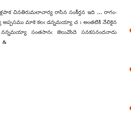
పాక చినతిరుమలాచార్య రాసిన సంకీర్తన ఇది … రాగం-
ా అప్పసము మాకె కలఁ డన్నమయ్యా చ : అంతటికి నేలికైన
నన్నమయ్యా సంతసానఁ జెలువొందె సనకసనందనాదు
 &