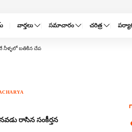
్
వార్తలు
సమాచారం
చరిత్ర
పర్య
నే నీళ్ళలో బతికిన చేప
LACHARYA
వడు రాసిన సంకీర్తన