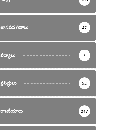
జానపద గీతాలు
47
పద్యాలు
2
ప్రసిద్ధులు
52
రాజకీయాలు
247