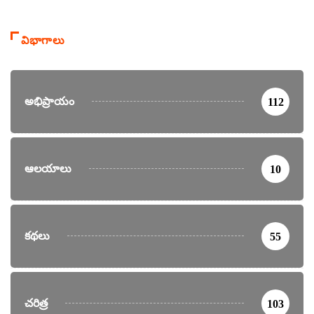
విభాగాలు
అభిప్రాయం
112
ఆలయాలు
10
కథలు
55
చరిత్ర
103