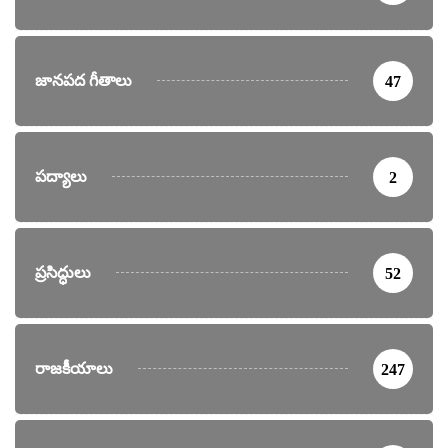
జానపద గీతాలు
47
పద్యాలు
2
ప్రసిద్ధులు
52
రాజకీయాలు
247