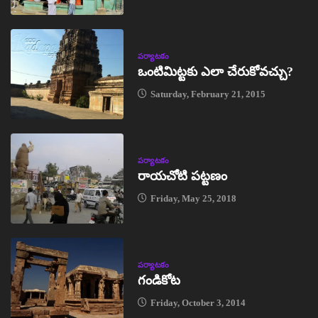
పర్యాటకం
ఒంటిమిట్టకు ఎలా చేరుకోవచ్చు?
Saturday, February 21, 2015
పర్యాటకం
రాయచోటి పట్టణం
Friday, May 25, 2018
పర్యాటకం
గండికోట
Friday, October 3, 2014