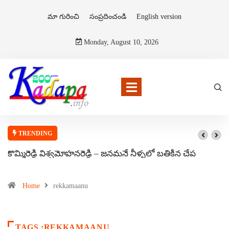
మా గురించి
సంప్రదించండి
English version
Monday, August 10, 2026
TRENDING
కొమ్మిరెడ్డి విశ్వమోహనరెడ్డి – జనమనే నీళ్ళలో బతికిన చేప
Home
rekkamaanu
TAGS :REKKAMAANU