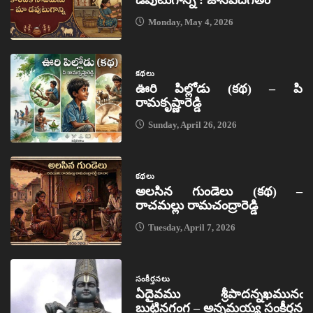
డవుటుగాన్ని : జానపదగీతం
Monday, May 4, 2026
కథలు
ఊరి పిల్లోడు (కథ) – పి
రామకృష్ణారెడ్డి
Sunday, April 26, 2026
కథలు
అలసిన గుండెలు (కథ) –
రాచమల్లు రామచంద్రారెడ్డి
Tuesday, April 7, 2026
సంకీర్తనలు
ఏదైవము శ్రీపాదన్నఖమునఁ
బుట్టినగంగ – అన్నమయ్య సంకీర్తన