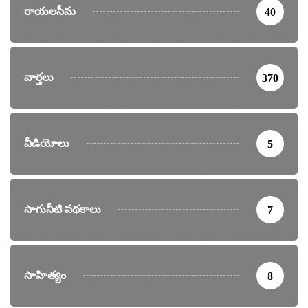
రాయలసీమ
40
వార్తలు
370
వీడియోలు
5
సాగునీటి పథకాలు
7
సాహిత్యం
8