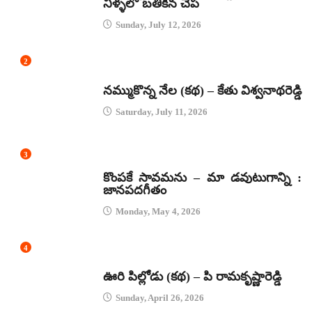
నీళ్ళలో బతికిన చేప
Sunday, July 12, 2026
2
కథలు
నమ్ముకొన్న నేల (కథ) – కేతు విశ్వనాథరెడ్డి
Saturday, July 11, 2026
3
జానపద గీతాలు
కొంపకే సావమను – మా డవుటుగాన్ని :
జానపదగీతం
Monday, May 4, 2026
4
కథలు
ఊరి పిల్లోడు (కథ) – పి రామకృష్ణారెడ్డి
Sunday, April 26, 2026