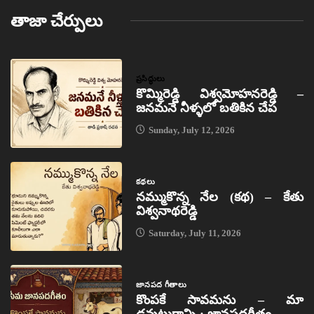
తాజా చేర్పులు
ప్రసిద్ధులు
కొమ్మిరెడ్డి విశ్వమోహనరెడ్డి –
జనమనే నీళ్ళలో బతికిన చేప
Sunday, July 12, 2026
కథలు
నమ్ముకొన్న నేల (కథ) – కేతు
విశ్వనాథరెడ్డి
Saturday, July 11, 2026
జానపద గీతాలు
కొంపకే సావమను – మా