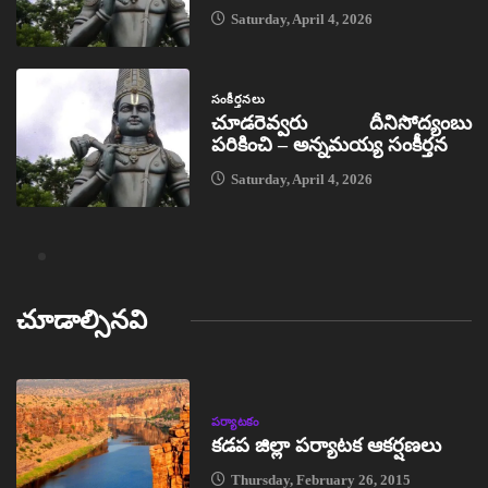
Saturday, April 4, 2026
సంకీర్తనలు
చూడరెవ్వరు దీనిసోద్యంబు
పరికించి – అన్నమయ్య సంకీర్తన
Saturday, April 4, 2026
చూడాల్సినవి
పర్యాటకం
కడప జిల్లా పర్యాటక ఆకర్షణలు
Thursday, February 26, 2015