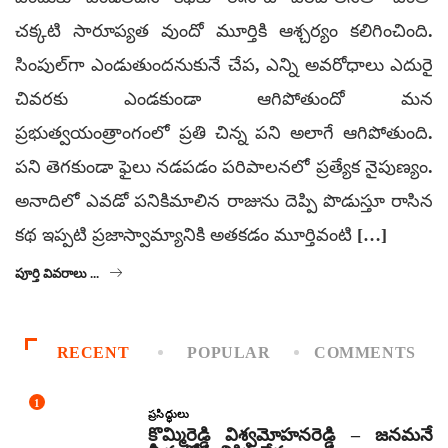
చక్కటి సారూప్యత వుందో మూర్తికి ఆశ్చర్యం కలిగించింది.
సింపుల్‌గా ఎండుతుందనుకునే చేప, ఎన్ని అవరోధాలు ఎదురై
చివరకు ఎండకుండా ఆగిపోతుందో మన
ప్రభుత్వయంత్రాంగంలో ప్రతి చిన్న పని అలాగే ఆగిపోతుంది.
పని తెగకుండా ఫైలు నడపడం పరిపాలనలో ప్రత్యేక నైపుణ్యం.
అనాదిలో ఎవడో పనికిమాలిన రాజును దెప్పి పొడుస్తూ రాసిన
కథ ఇప్పటి ప్రజాస్వామ్యానికి అతకడం మూర్తివంటి […]
పూర్తి వివరాలు ...
RECENT
POPULAR
COMMENTS
1
ప్రసిద్ధులు
కొమ్మిరెడ్డి విశ్వమోహనరెడ్డి – జనమనే