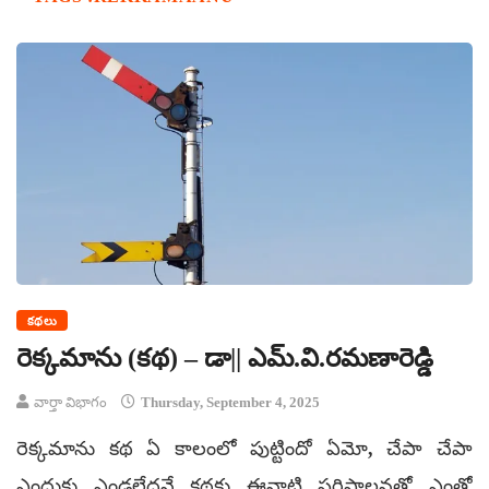
కథలు
రెక్కమాను (కథ) – డా|| ఎమ్‌.వి.రమణారెడ్డి
వార్తా విభాగం
Thursday, September 4, 2025
రెక్కమాను కథ ఏ కాలంలో పుట్టిందో ఏమో, చేపా చేపా
ఎందుకు ఎండలేదనే కథకు ఈనాటి పరిపాలనతో ఎంతో