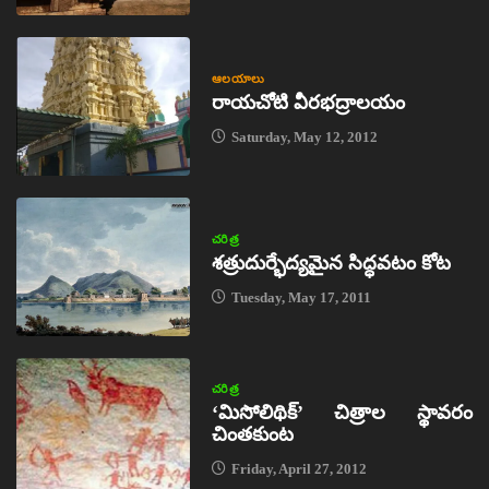
ఆలయాలు
రాయచోటి వీరభద్రాలయం
Saturday, May 12, 2012
చరిత్ర
శత్రుదుర్భేద్యమైన సిద్ధవటం కోట
Tuesday, May 17, 2011
చరిత్ర
‘మిసోలిథిక్‌’ చిత్రాల స్థావరం
చింతకుంట
Friday, April 27, 2012