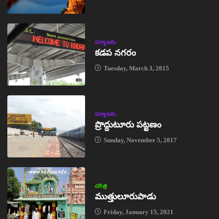
పర్యాటకం
కడప నగరం
Tuesday, March 3, 2015
పర్యాటకం
ప్రొద్దుటూరు పట్టణం
Sunday, November 5, 2017
చరిత్ర
ముత్తులూరుపాడు
Friday, January 15, 2021