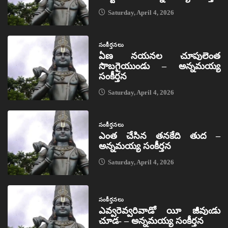
Saturday, April 4, 2026
సంకీర్తనలు
ఏణ నయనల చూపులెంత
సొబగైయుండు – అన్నమయ్య
సంకీర్తన
Saturday, April 4, 2026
సంకీర్తనలు
ఎంత చేసిన తనకేది తుద –
అన్నమయ్య సంకీర్తన
Saturday, April 4, 2026
సంకీర్తనలు
ఎవ్వరెవ్వరివాడో యీ జీవుఁడు
చూడ- – అన్నమయ్య సంకీర్తన