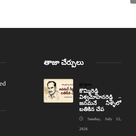
తాజా చేర్పులు
ed
ప్రసిద్ధులు
కొమ్మిరెడ్డి
విశ్వమోహనరెడ్డి –
జనమనే నీళ్ళలో
బతికిన చేప
Sunday, July 12,
2026