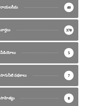
రాయలసీమ
40
వార్తలు
370
వీడియోలు
5
సాగునీటి పథకాలు
7
సాహిత్యం
8