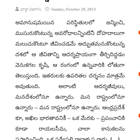
వార్తా విభాగం
Sunday, October 20, 2013
అమానుషమయిన పరిస్థితులలో జన్మించి,
ముసురుకొంటున్న అవరోధాలన్నింటినీ దోహదాలుగా
మలుచుకొంటూ జీవించడమే అద్భుతమనుకొంటున్న
దశలో ఆ జీవితాన్ని ఆదర్శప్రాయంగా తీర్చిదిద్దడం
వెనుకగల కృషి, ఆ రంగంలో ఉన్నవారికి లోతుగా
తెలుస్తుంది. ఇతరులకు ఉపరితల దర్శనం మాత్రమే
అవుతుంది. అలాంటి ఆదర్శజీవులు,
మనదేశంలోనూ ఉన్నారు. మన రాష్ట్రంలోనూ
ఉన్నారు – మన రాష్ట్రంలోనూ ఉన్నారు. ఆంధ్రప్రదేశ్
కూ, అఖిల భారతావనికీ – ఒక మేరకు – ప్రపంచానికి
కూడా రాయలసీమ, చాలా కానుకలను
ప్రసాదించింది. ఒక సర్వేపల్లి రాధాకృష్ణ గారు, […]