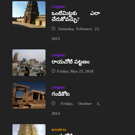
పర్యాటకం
ఒంటిమిట్టకు ఎలా
చేరుకోవచ్చు?
Saturday, February 21,
2015
పర్యాటకం
రాయచోటి పట్టణం
Friday, May 25, 2018
పర్యాటకం
గండికోట
Friday, October 3,
2014
ఆలయాలు