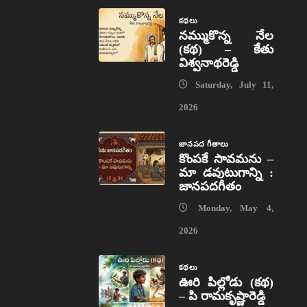
కథలు
నమ్ముకొన్న నేల
(కథ) – కేతు
విశ్వనాథరెడ్డి
Saturday, July 11,
2026
జానపద గీతాలు
కొంపకే సావమను –
మా డవుటుగాన్ని :
జానపదగీతం
Monday, May 4,
2026
కథలు
ఊరి పిల్లోడు (కథ)
– పి రామకృష్ణారెడ్డి