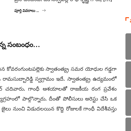
పూర్తి వివరాలు ...
కు ఉన్న సంబంధం…
రొందిన కోవరంగుంటపల్లెకు స్వాతంత్య్ర సమర యోధుల గడ్డగా
డి రామసుబ్బారెడ్డి స్వగ్రామం ఇదే. స్వాతంత్య్ర ఉద్యమంలో
ిష్టర్ చదివారు. గాంధీ ఆశయాలతో రాజకీయ రంగ ప్రవేశం
ాగ్రహంలో పాల్గొన్నారు. దీంతో పోలీసులు అరెస్టు చేసి ఒక
ైలు నుంచి విడుదలయిన కొద్ది రోజులకే గాంధీ విదేశీవస్తు