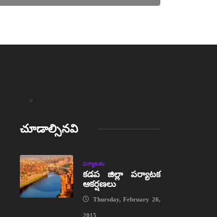
చూడాల్సినవి
పర్యాటకం
కడప జిల్లా పర్యాటక
ఆకర్షణలు
Thursday, February 26,
2015