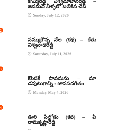
కొమ్మిరెడ్డి విశ్వమోహనరెడ్డి –
జనమనే నీళ్ళలో బతికిన చేప
Sunday, July 12, 2026
2
కథలు
నమ్ముకొన్న నేల (కథ) – కేతు
విశ్వనాథరెడ్డి
Saturday, July 11, 2026
3
జానపద గీతాలు
కొంపకే సావమను – మా
డవుటుగాన్ని : జానపదగీతం
Monday, May 4, 2026
4
కథలు
ఊరి పిల్లోడు (కథ) – పి
రామకృష్ణారెడ్డి