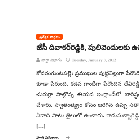
ప్రత్యేక వార్తలు
జేసీ దివాకర్‌రెడ్డికి, పులివెందుల
వార్తా విభాగం
Tuesday, January 3, 2012
కోవరంగుంటపల్లె: ప్రముఖుల పుట్టినిల్లుగా పే
కూడా పేరుంది. కడప గాంధీగా పేరొందిన దేవిరెడ్
చురుగ్గా పాల్గొన్న ఈయన ఇంగ్లాండ్‌లో బార
చేశారు. స్వాతంత్య్రం కోసం జరిగిన ఉప్పు సత్య
ఏడాది పాటు జైలులో ఉంచారు. రామసుబ్బారెడ్డి జ
[…]
పూర్తి వివరాలు ...