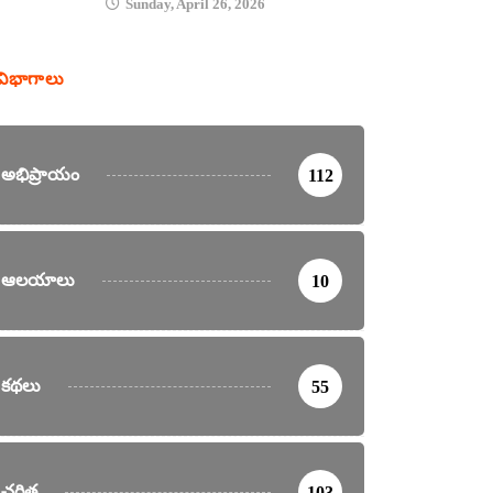
Sunday, April 26, 2026
విభాగాలు
అభిప్రాయం
112
ఆలయాలు
10
కథలు
55
చరిత్ర
103