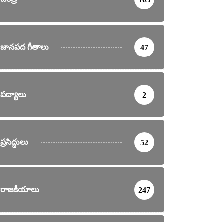
జానపద గీతాలు
47
పద్యాలు
2
ప్రసిద్ధులు
52
రాజకీయాలు
247