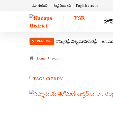
మా గురించి
సంప్రదించండి
English version
హోమ
కొమ్మిరెడ్డి విశ్వమోహనరెడ్డి – జనమ
TRENDING
Home
reddy
TAGS :REDDY