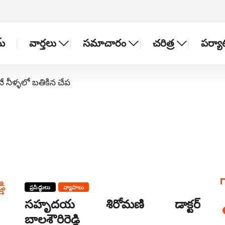
్
వార్తలు
సమాచారం
చరిత్ర
పర్య
నే నీళ్ళలో బతికిన చేప
ప్రసిద్ధులు
వ్యాసాలు
సహృదయ శిరోమణి డాక్టర్
బాలశౌరిరెడ్డి