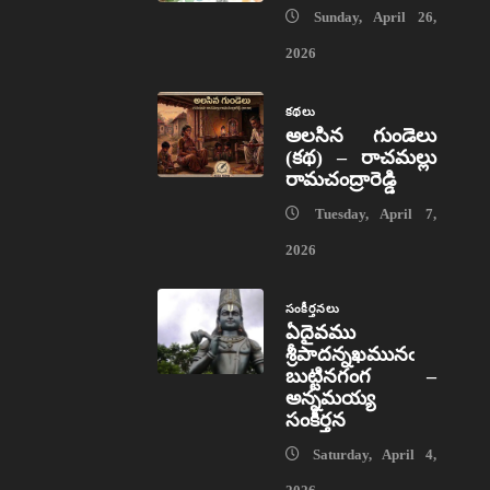
Sunday, April 26,
2026
కథలు
అలసిన గుండెలు
(కథ) – రాచమల్లు
రామచంద్రారెడ్డి
Tuesday, April 7,
2026
సంకీర్తనలు
ఏదైవము
శ్రీపాదన్నఖమునఁ
బుట్టినగంగ –
అన్నమయ్య
సంకీర్తన
Saturday, April 4,