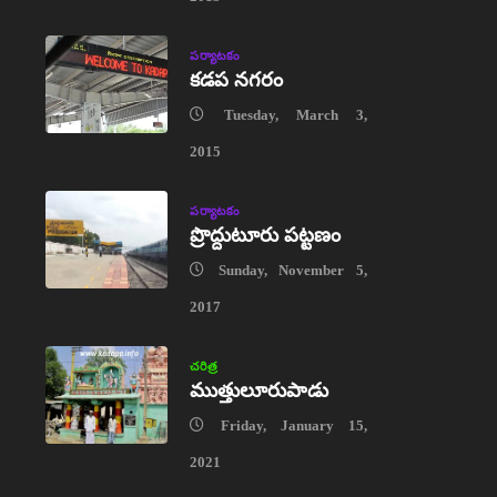
పర్యాటకం
కడప నగరం
Tuesday, March 3,
2015
పర్యాటకం
ప్రొద్దుటూరు పట్టణం
Sunday, November 5,
2017
చరిత్ర
ముత్తులూరుపాడు
Friday, January 15,
2021