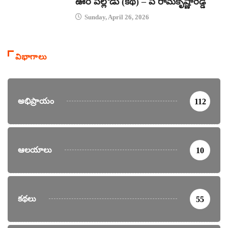
ఊరి పిల్లోడు (కథ) – పి రామకృష్ణారెడ్డి
Sunday, April 26, 2026
విభాగాలు
అభిప్రాయం
112
ఆలయాలు
10
కథలు
55