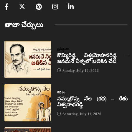
తాజా చేర్పులు
ప్రసిద్ధులు
కొమ్మిరెడ్డి విశ్వమోహనరెడ్డి –
జనమనే నీళ్ళలో బతికిన చేప
Sunday, July 12, 2026
కథలు
నమ్ముకొన్న నేల (కథ) – కేతు
విశ్వనాథరెడ్డి
Saturday, July 11, 2026