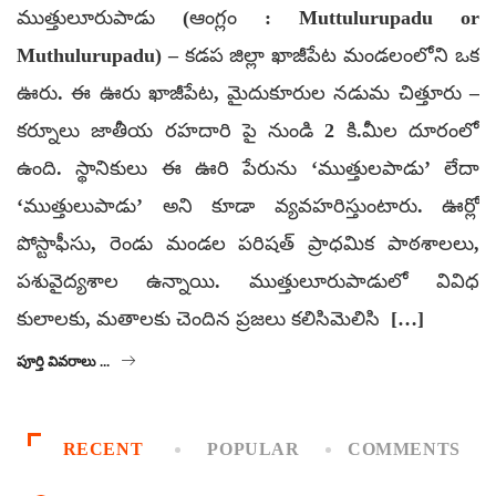
ముత్తులూరుపాడు (ఆంగ్లం : Muttulurupadu or
Muthulurupadu) – కడప జిల్లా ఖాజీపేట మండలంలోని ఒక
ఊరు. ఈ ఊరు ఖాజీపేట, మైదుకూరుల నడుమ చిత్తూరు –
కర్నూలు జాతీయ రహదారి పై నుండి 2 కి.మీల దూరంలో
ఉంది. స్థానికులు ఈ ఊరి పేరును ‘ముత్తులపాడు’ లేదా
‘ముత్తులుపాడు’ అని కూడా వ్యవహరిస్తుంటారు. ఊర్లో
పోస్టాఫీసు, రెండు మండల పరిషత్ ప్రాధమిక పాఠశాలలు,
పశువైద్యశాల ఉన్నాయి. ముత్తులూరుపాడులో వివిధ
కులాలకు, మతాలకు చెందిన ప్రజలు కలిసిమెలిసి […]
పూర్తి వివరాలు ...
RECENT
POPULAR
COMMENTS