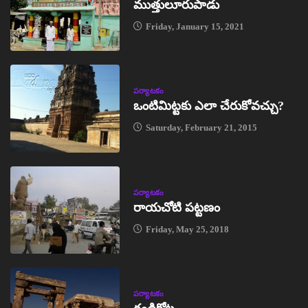
ముత్తులూరుపాడు
Friday, January 15, 2021
పర్యాటకం
ఒంటిమిట్టకు ఎలా చేరుకోవచ్చు?
Saturday, February 21, 2015
పర్యాటకం
రాయచోటి పట్టణం
Friday, May 25, 2018
పర్యాటకం