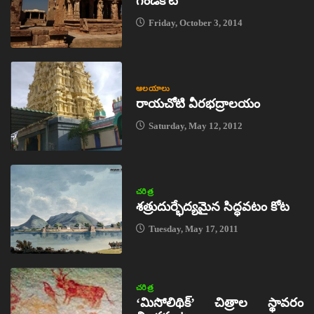
గండికోట
Friday, October 3, 2014
ఆలయాలు
రాయచోటి వీరభద్రాలయం
Saturday, May 12, 2012
చరిత్ర
శత్రుదుర్భేద్యమైన సిద్ధవటం కోట
Tuesday, May 17, 2011
చరిత్ర
‘మిసోలిథిక్‌’ చిత్రాల స్థావరం