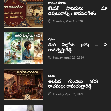
జానపద గీతాలు
కొంపకే సావమను – మా
డవుటుగాన్ని : జానపదగీతం
Monday, May 4, 2026
కథలు
ఊరి పిల్లోడు (కథ) – పి
రామకృష్ణారెడ్డి
Sunday, April 26, 2026
కథలు
అలసిన గుండెలు (కథ) –
రాచమల్లు రామచంద్రారెడ్డి
Tuesday, April 7, 2026