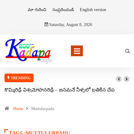
మా గురించి
సంప్రదించండి
English version
Saturday, August 8, 2026
TRENDING
కొమ్మిరెడ్డి విశ్వమోహనరెడ్డి – జనమనే నీళ్ళలో బతికిన చేప
Home
Muttulurpadu
TAGS :MUTTULURPADU