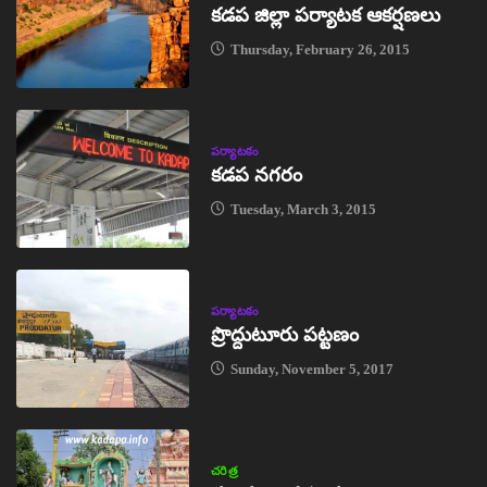
కడప జిల్లా పర్యాటక ఆకర్షణలు
Thursday, February 26, 2015
పర్యాటకం
కడప నగరం
Tuesday, March 3, 2015
పర్యాటకం
ప్రొద్దుటూరు పట్టణం
Sunday, November 5, 2017
చరిత్ర