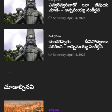
ఎవ్వరెవ్వరివాడో యీ జీవుఁడు
చూడ- – అన్నమయ్య సంకీర్తన
Saturday, April 4, 2026
సంకీర్తనలు
చూడరెవ్వరు దీనిసోద్యంబు
పరికించి – అన్నమయ్య సంకీర్తన
Saturday, April 4, 2026
చూడాల్సినవి
పర్యాటకం