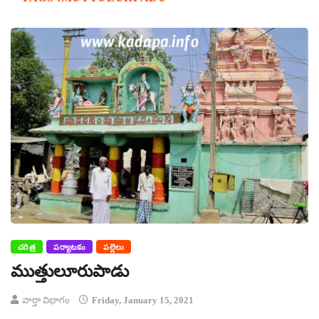
చరిత్ర
పర్యాటకం
పల్లెలు
ముత్తులూరుపాడు
వార్తా విభాగం
Friday, January 15, 2021