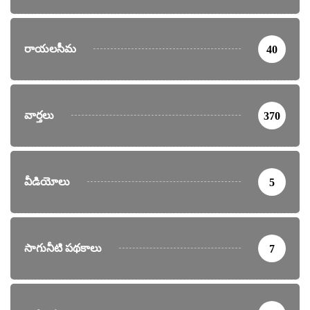
రాయలసీమ
40
వార్తలు
370
వీడియోలు
5
సాగునీటి పథకాలు
7