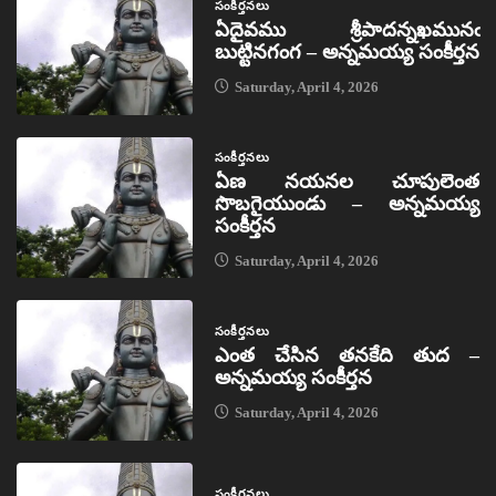
సంకీర్తనలు
ఏదైవము శ్రీపాదన్నఖమునఁ
బుట్టినగంగ – అన్నమయ్య సంకీర్తన
Saturday, April 4, 2026
సంకీర్తనలు
ఏణ నయనల చూపులెంత
సొబగైయుండు – అన్నమయ్య
సంకీర్తన
Saturday, April 4, 2026
సంకీర్తనలు
ఎంత చేసిన తనకేది తుద –
అన్నమయ్య సంకీర్తన
Saturday, April 4, 2026
సంకీర్తనలు