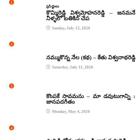
1
ప్రసిద్ధులు
కొమ్మిరెడ్డి విశ్వమోహనరెడ్డి – జనమనే
నీళ్ళలో బతికిన చేప
Sunday, July 12, 2026
2
కథలు
నమ్ముకొన్న నేల (కథ) – కేతు విశ్వనాథరెడ్డి
Saturday, July 11, 2026
3
జానపద గీతాలు
కొంపకే సావమను – మా డవుటుగాన్ని :
జానపదగీతం
Monday, May 4, 2026
4
కథలు