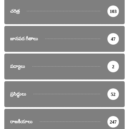
చరిత్ర
103
జానపద గీతాలు
47
పద్యాలు
2
ప్రసిద్ధులు
52
రాజకీయాలు
247