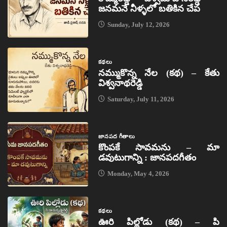
జనమనే నీళ్ళలో బతికిన చేప
Sunday, July 12, 2026
కథలు
నమ్ముకొన్న నేల (కథ) – కేతు
విశ్వనాథరెడ్డి
Saturday, July 11, 2026
జానపద గీతాలు
కొంపకే సావమను – మా
డవుటుగాన్ని : జానపదగీతం
Monday, May 4, 2026
కథలు
ఊరి పిల్లోడు (కథ) – పి