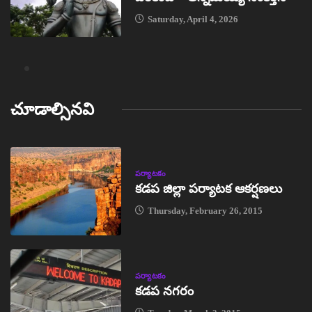
Saturday, April 4, 2026
చూడాల్సినవి
పర్యాటకం
కడప జిల్లా పర్యాటక ఆకర్షణలు
Thursday, February 26, 2015
పర్యాటకం
కడప నగరం