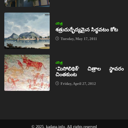
చరిత్ర
శత్రుదుర్భేద్యమైన సిద్ధవటం కోట
Tuesday, May 17, 2011
చరిత్ర
‘మిసోలిథిక్‌’ చిత్రాల స్థావరం
చింతకుంట
Friday, April 27, 2012
© 2025, kadapa.info. All rights reserved