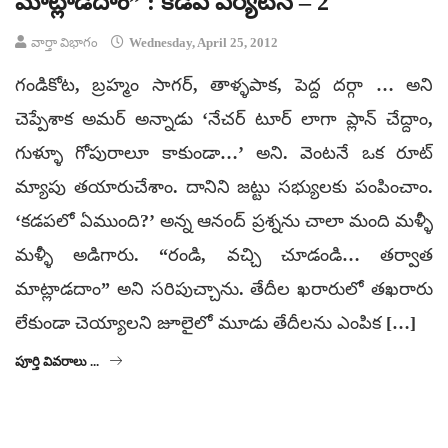
మాట్లాడదాం” : కడప పర్యటన – 2
వార్తా విభాగం
Wednesday, April 25, 2012
గండికోట, బ్రహ్మం సాగర్, తాళ్ళపాక, పెద్ద దర్గా … అని
చెప్పేశాక అమర్ అన్నాడు ‘నేచర్ టూర్ లాగా ప్లాన్ చేద్దాం,
గుళ్ళూ గోపురాలూ కాకుండా…’ అని. వెంటనే ఒక రూట్
మ్యాపు తయారుచేశాం. దానిని జట్టు సభ్యులకు పంపించాం.
‘కడపలో ఏముంది?’ అన్న ఆనంద్ ప్రశ్నను చాలా మంది మళ్ళీ
మళ్ళీ అడిగారు. “రండి, వచ్చి చూడండి… తర్వాత
మాట్లాడదాం” అని సరిపుచ్చాను. తేదీల ఖరారులో తఖరారు
లేకుండా చెయ్యాలని జూలైలో మూడు తేదీలను ఎంపిక […]
పూర్తి వివరాలు ...