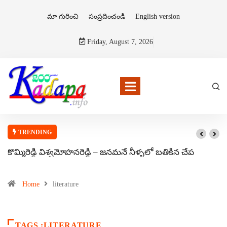
మా గురించి
సంప్రదించండి
English version
Friday, August 7, 2026
TRENDING
కొమ్మిరెడ్డి విశ్వమోహనరెడ్డి – జనమనే నీళ్ళలో బతికిన చేప
Home
literature
TAGS :LITERATURE