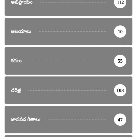
అభిప్రాయం
112
ఆలయాలు
10
కథలు
55
చరిత్ర
103
జానపద గీతాలు
47