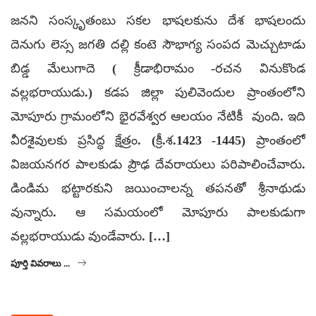
జనని సంస్కృతంబు సకల భాషలకును దేశ భాషలందు
దెనుగు లెస్స జగతి దల్లి కంటె సౌభాగ్య సంపద మెచ్చుటాడు
బిడ్డ మేలుగాదె ( క్రీడాభిరామం -రచన వినుకొండ
వల్లభరాయుడు.) కడప జిల్లా పులివెందుల ప్రాంతంలోని
మోపూరు గ్రామంలోని భైరవేశ్వర ఆలయం నేటికీ వుంది. ఇది
వీరశైవులకు ప్రసిద్ధ క్షేత్రం. (క్రీ.శ.1423 -1445) ప్రాంతంలో
విజయనగర పాలకుడు ప్రౌఢ దేవరాయలు పరిపాలించేవారు.
డిండిమ భట్టారకుని జయించాలన్న తపనతో శ్రీనాథుడు
వున్నారు. ఆ సమయంలో మోపూరు పాలకుడుగా
వల్లభరాయుడు వుండేవారు. […]
పూర్తి వివరాలు ...