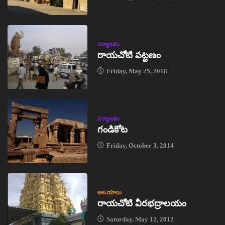
పర్యాటకం
రాయచోటి పట్టణం
Friday, May 25, 2018
పర్యాటకం
గండికోట
Friday, October 3, 2014
ఆలయాలు
రాయచోటి వీరభద్రాలయం
Saturday, May 12, 2012