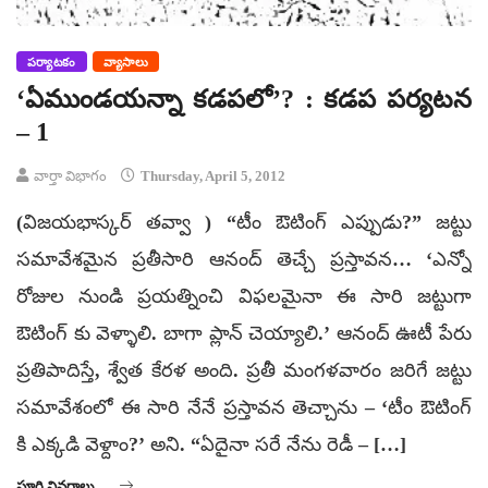
పర్యాటకం
వ్యాసాలు
‘ఏముండయన్నా కడపలో’? : కడప పర్యటన
– 1
వార్తా విభాగం
Thursday, April 5, 2012
(విజయభాస్కర్ తవ్వా ) “టీం ఔటింగ్ ఎప్పుడు?” జట్టు
సమావేశమైన ప్రతీసారి ఆనంద్ తెచ్చే ప్రస్తావన… ‘ఎన్నో
రోజుల నుండి ప్రయత్నించి విఫలమైనా ఈ సారి జట్టుగా
ఔటింగ్ కు వెళ్ళాలి. బాగా ప్లాన్ చెయ్యాలి.’ ఆనంద్ ఊటీ పేరు
ప్రతిపాదిస్తే, శ్వేత కేరళ అంది. ప్రతీ మంగళవారం జరిగే జట్టు
సమావేశంలో ఈ సారి నేనే ప్రస్తావన తెచ్చాను – ‘టీం ఔటింగ్
కి ఎక్కడి వెళ్దాం?’ అని. “ఏదైనా సరే నేను రెడీ – […]
పూర్తి వివరాలు ...