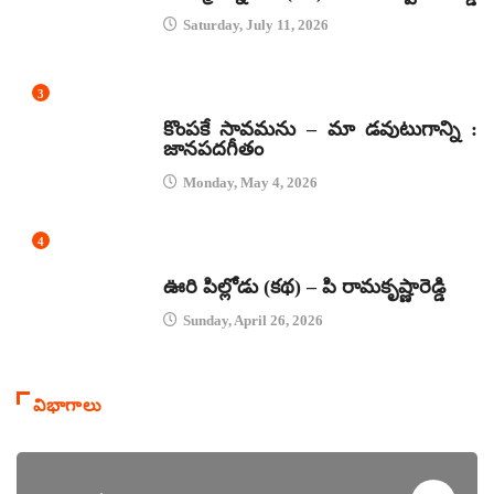
Saturday, July 11, 2026
3
జానపద గీతాలు
కొంపకే సావమను – మా డవుటుగాన్ని :
జానపదగీతం
Monday, May 4, 2026
4
కథలు
ఊరి పిల్లోడు (కథ) – పి రామకృష్ణారెడ్డి
Sunday, April 26, 2026
విభాగాలు