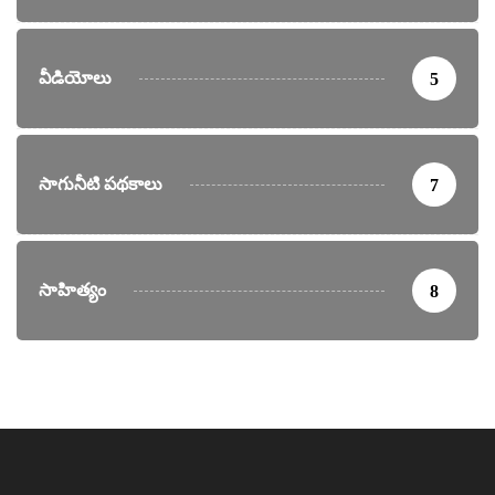
వీడియోలు
5
సాగునీటి పథకాలు
7
సాహిత్యం
8