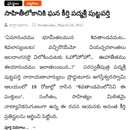
ప్రసిద్ధులు
వ్యాసాలు
సాహితీలోకానికి ఘన కీర్తి పద్మశ్రీ పుట్టపర్తి
వార్తా విభాగం
Wednesday, March 28, 2012
‘ఏమానందము భూమీతలమున శివతాండవమట..
శివలాస్యంబట! వచ్చిరొయేమో వియచ్ఛరకాంతలు
జలదాంగనలై విలోకించుటకు ఓహోహోహో.. ఊహాతీతము
ఈయానందము ఇలాతలంబున..!’ సరస్వతీపుత్ర పద్మశ్రీ
పుట్టపర్తి నారాయణాచార్యులు ప్రొద్దుటూరు అగస్తేశ్వరస్వామి
ఆలయంలో 18 రోజుల్లో రాసిన ‘శివతాండవంలోనివి ఈ
పంక్తులు’. సంగీతం, సాహిత్యం మిళితమై
నాట్యానికనుగుణంగా ఉన్న ఈ రచన ఆయనకు అనంత కీర్తి
ప్రతిష్టలను ఆర్జించి పెట్టింది.
పూర్తి వివరాలు ...