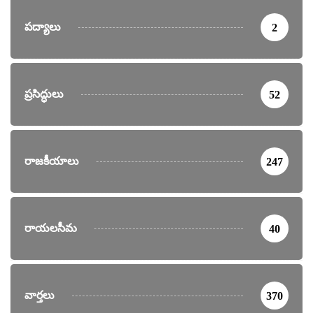
పద్యాలు
2
ప్రసిద్ధులు
52
రాజకీయాలు
247
రాయలసీమ
40
వార్తలు
370