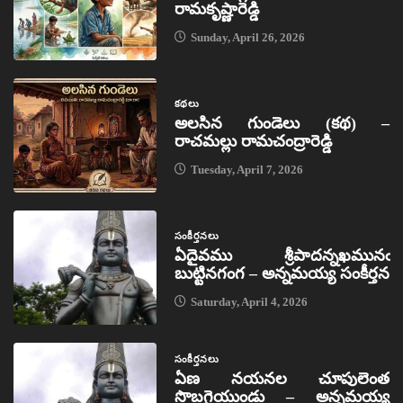
రామకృష్ణారెడ్డి
Sunday, April 26, 2026
కథలు
అలసిన గుండెలు (కథ) –
రాచమల్లు రామచంద్రారెడ్డి
Tuesday, April 7, 2026
సంకీర్తనలు
ఏదైవము శ్రీపాదన్నఖమునఁ
బుట్టినగంగ – అన్నమయ్య సంకీర్తన
Saturday, April 4, 2026
సంకీర్తనలు
ఏణ నయనల చూపులెంత
సొబగైయుండు – అన్నమయ్య