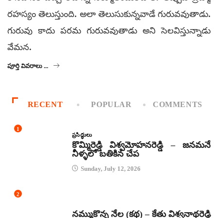
రహస్యం తెలుస్తుంది. అలా తెలుసుకున్నవాడే గురువవుతాడు.
గురువు కాదు పరమ గురువవుతాడు అని సెలవిస్తున్నాడు
వేమన.
పూర్తి వివరాలు ...
RECENT
POPULAR
COMMENTS
1
ప్రసిద్ధులు
కొమ్మిరెడ్డి విశ్వమోహనరెడ్డి – జనమనే
నీళ్ళలో బతికిన చేప
Sunday, July 12, 2026
2
కథలు
నమ్ముకొన్న నేల (కథ) – కేతు విశ్వనాథరెడ్డి