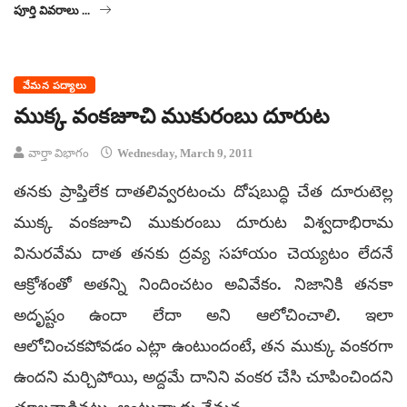
పూర్తి వివరాలు ...
వేమన పద్యాలు
ముక్క వంకజూచి ముకురంబు దూరుట
వార్తా విభాగం
Wednesday, March 9, 2011
తనకు ప్రాప్తిలేక దాతలివ్వరటంచు దోషబుద్ధి చేత దూరుటెల్ల
ముక్క వంకజూచి ముకురంబు దూరుట విశ్వదాభిరామ
వినురవేమ దాత తనకు ద్రవ్య సహాయం చెయ్యటం లేదనే
ఆక్రోశంతో అతన్ని నిందించటం అవివేకం. నిజానికి తనకా
అదృష్టం ఉందా లేదా అని ఆలోచించాలి. ఇలా
ఆలోచించకపోవడం ఎట్లా ఉంటుందంటే, తన ముక్కు వంకరగా
ఉందని మర్చిపోయి, అద్దమే దానిని వంకర చేసి చూపించిందని