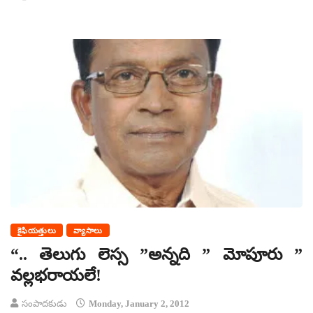
కైఫియత్తులు
వ్యాసాలు
“.. తెలుగు లెస్స ”అన్నది ” మోపూరు ”
వల్లభరాయలే!
సంపాదకుడు
Monday, January 2, 2012