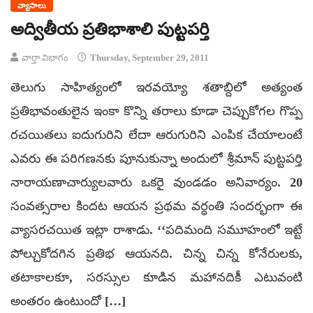
వ్యాసాలు
అద్వితీయ ప్రతిభాశాలి పుట్టపర్తి
వార్తా విభాగం
Thursday, September 29, 2011
తెలుగు సాహిత్యంలో ఇరవయ్యో శతాబ్దిలో అత్యంత
ప్రతిభావంతులైన ఇంకా కొన్ని తరాలు కూడా చెప్పుకోగల గొప్ప
రచయితలు ఐదుగురిని లేదా ఆరుగురిని ఎంపిక చేయాలంటే
ఎవరు ఈ పరిగణనకు పూనుకున్నా అందులో శ్రీమాన్ పుట్టపర్తి
నారాయణాచార్యులవారు ఒకరై వుండడం అనివార్యం. 20
సంవత్సరాల కిందట ఆయన ప్రథమ వర్ధంతి సందర్భంగా ఈ
వ్యాసరచయిత ఇట్లా రాశాడు. ‘‘పదిమంది సమూహంలో ఇట్టే
పోల్చుకోదగిన ప్రతిభ ఆయనది. చిన్న చిన్న కోనేరులకు,
తటాకాలకూ, సరస్సుల కూడిన మహానదికీ ఎటువంటి
అంతరం ఉంటుందో […]