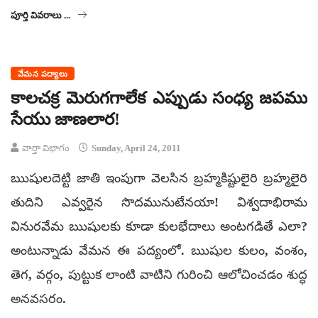
పూర్తి వివరాలు ...
వేమన పద్యాలు
కాలచక్ర మెరుగగాలేక ఎప్పుడు సంధ్య జపము
సేయు జాణలార!
వార్తా విభాగం
Sunday, April 24, 2011
ఋషులదెట్టి జాతి ఇంపుగా వెలసిన బ్రహ్మకిష్టులైరి బ్రహ్మలైరి
తుదిని ఎవ్వరైన సొదమునుటేనయా! విశ్వదాభిరామ
వినురవేమ ఋషులకు కూడా కులభేదాలు అంటగడితే ఎలా?
అంటున్నాడు వేమన ఈ పద్యంలో. ఋషుల కులం, వంశం,
తెగ, వర్గం, పుట్టుక లాంటి వాటిని గురించి ఆలోచించడం శుద్ధ
అనవసరం.