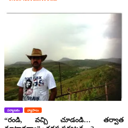
పర్యాటకం
వ్యాసాలు
“రండి, వచ్చి చూడండి… తర్వాత