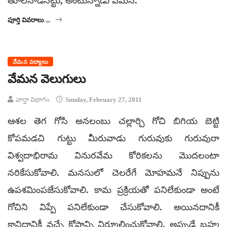
తూలనాడినట్టు, అంటున్నాడు వేమన.
పూర్తి వివరాలు ...
వేమన పద్యాలు
వేమన వెలుగులు
వార్తా విభాగం
Sunday, February 27, 2011
ఆశల తెగ గోసి అనలంబు చల్లార్చి గోచి బిగియ బెట్టి
కోపమడచి గుట్టు మీరువాడు గురువుకు గురువురా
విశ్వదాభిరామ వినురవేమ కోరికలను మొదలంటా
నరికేసుకోవాలి. మనసులో చెలరేగే మోహమనే నిప్పును
ఉపశమింపజేసుకోవాలి. కామ ప్రక్రియతో పనిలేకుండా అంటే
గోచిని విప్పే పనిలేకుండా చేసుకోవాలి. అయినదానికీ
కానిదానికీ వచ్చే కోపాన్ని నిర్మూలించుకోవాలి. అప్పుడే బ్రహ్మ