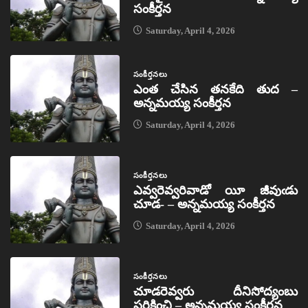
సంకీర్తన
Saturday, April 4, 2026
సంకీర్తనలు
ఎంత చేసిన తనకేది తుద –
అన్నమయ్య సంకీర్తన
Saturday, April 4, 2026
సంకీర్తనలు
ఎవ్వరెవ్వరివాడో యీ జీవుఁడు
చూడ- – అన్నమయ్య సంకీర్తన
Saturday, April 4, 2026
సంకీర్తనలు
చూడరెవ్వరు దీనిసోద్యంబు
పరికించి – అన్నమయ్య సంకీర్తన