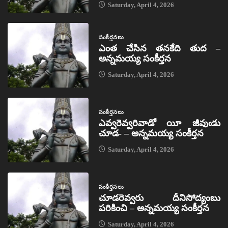
Saturday, April 4, 2026
సంకీర్తనలు
ఎంత చేసిన తనకేది తుద –
అన్నమయ్య సంకీర్తన
Saturday, April 4, 2026
సంకీర్తనలు
ఎవ్వరెవ్వరివాడో యీ జీవుఁడు
చూడ- – అన్నమయ్య సంకీర్తన
Saturday, April 4, 2026
సంకీర్తనలు
చూడరెవ్వరు దీనిసోద్యంబు
పరికించి – అన్నమయ్య సంకీర్తన
Saturday, April 4, 2026