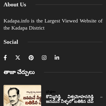
About Us
Kadapa.info is the Largest Viewed Website of
the Kadapa District
Social
తాజా చేర్పులు
ప్రసిద్ధులు
కొమ్మిరెడ్డి విశ్వమోహనరెడ్డి –
జనమనే నీళ్ళలో బతికిన చేప