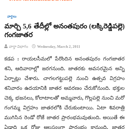
వార్తలు
మార్చి 5,6 తేదీల్లో అనంతపురం (లక్కిరెడ్డిపల్లె)
గంగజాతర
వార్తా విభాగం
Wednesday, March 2, 2011
కడప : రాయలసీమలో పేరొందిన అనంతపురం గంగజాతర
శని, ఆదివారాల్లో జరగనుంది. జాతరకు అవసరమైన అన్ని
ఏర్పాట్లు చేశారు. చాగలగట్టుపల్లె నుంచి ఉత్సవ విగ్రహం
శనివారం ఉదయానికి జాతర ఆవరణం చేరుకోనుంది. భక్తుల
చెక్క భజనలు, కోలాటాలతో అమ్మవారు, గొల్లపల్లె నుంచి మరో
గంగమ్మ విగ్రహం జాతరలోకి చేరుకుంటాయి. ఏటా శివరాత్రి
ముగిసిన రెండో రోజే జాతర ప్రారంభమవుతుంది. అయితే ఈ
ఏడాది ఒక రోజు ఆలస్యంగా ప్రారంభం కానుంది. జాతర