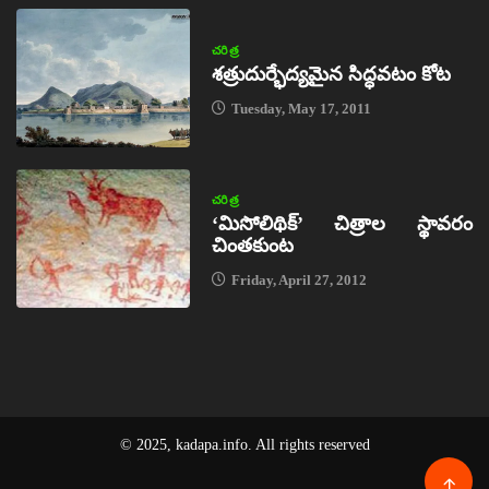
చరిత్ర
శత్రుదుర్భేద్యమైన సిద్ధవటం కోట
Tuesday, May 17, 2011
చరిత్ర
‘మిసోలిథిక్‌’ చిత్రాల స్థావరం
చింతకుంట
Friday, April 27, 2012
© 2025, kadapa.info. All rights reserved