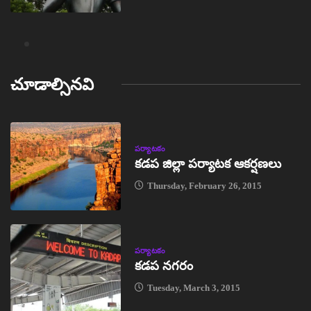
చూడాల్సినవి
పర్యాటకం
కడప జిల్లా పర్యాటక ఆకర్షణలు
Thursday, February 26, 2015
పర్యాటకం
కడప నగరం
Tuesday, March 3, 2015