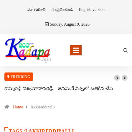
మా గురించి
సంప్రదించండి
English version
Sunday, August 9, 2026
TRENDING
కొమ్మిరెడ్డి విశ్వమోహనరెడ్డి – జనమనే నీళ్ళలో బతికిన చేప
Home
lakkireddipalli
TAGS :LAKKIREDDIPALLI