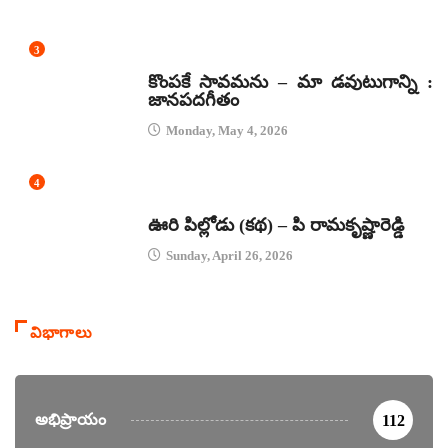
3
జానపద గీతాలు
కొంపకే సావమను – మా డవుటుగాన్ని :
జానపదగీతం
Monday, May 4, 2026
4
కథలు
ఊరి పిల్లోడు (కథ) – పి రామకృష్ణారెడ్డి
Sunday, April 26, 2026
విభాగాలు
అభిప్రాయం
112