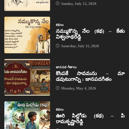
Sunday, July 12, 2026
కథలు
నమ్ముకొన్న నేల (కథ) – కేతు
విశ్వనాథరెడ్డి
Saturday, July 11, 2026
జానపద గీతాలు
కొంపకే సావమను – మా
డవుటుగాన్ని : జానపదగీతం
Monday, May 4, 2026
కథలు
ఊరి పిల్లోడు (కథ) – పి
రామకృష్ణారెడ్డి