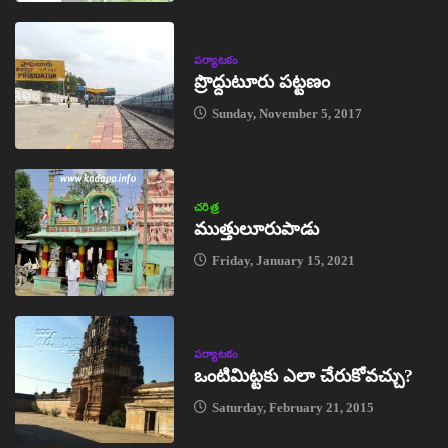
పర్యాటకం
ప్రొద్దుటూరు పట్టణం
Sunday, November 5, 2017
చరిత్ర
ముత్తులూరుపాడు
Friday, January 15, 2021
పర్యాటకం
ఒంటిమిట్టకు ఎలా చేరుకోవచ్చు?
Saturday, February 21, 2015