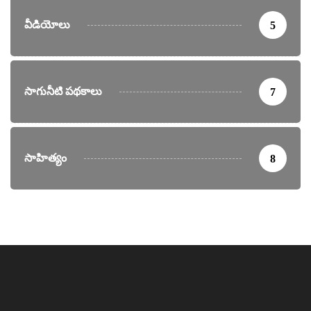
వీడియోలు
5
సాగునీటి పథకాలు
7
సాహిత్యం
8