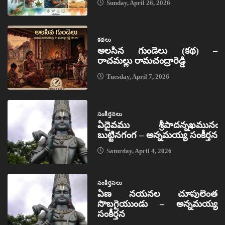
Sunday, April 26, 2026
కథలు
అలసిన గుండెలు (కథ) –
రాచమల్లు రామచంద్రారెడ్డి
Tuesday, April 7, 2026
సంకీర్తనలు
ఏదైవము శ్రీపాదన్నఖమునఁ
బుట్టినగంగ – అన్నమయ్య సంకీర్తన
Saturday, April 4, 2026
సంకీర్తనలు
ఏణ నయనల చూపులెంత
సొబగైయుండు – అన్నమయ్య
సంకీర్తన