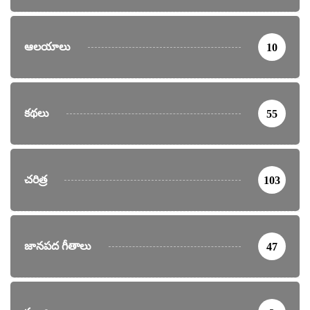
ఆలయాలు
10
కథలు
55
చరిత్ర
103
జానపద గీతాలు
47