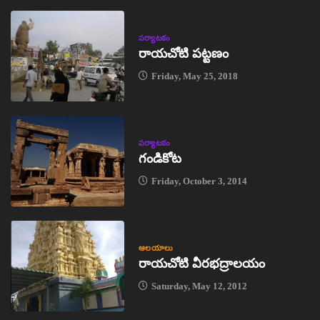
పర్యాటకం
రాయచోటి పట్టణం
Friday, May 25, 2018
పర్యాటకం
గండికోట
Friday, October 3, 2014
ఆలయాలు
రాయచోటి వీరభద్రాలయం
Saturday, May 12, 2012