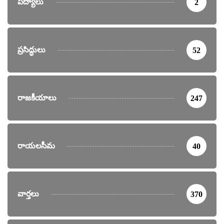
పద్యాలు
2
ప్రసిద్ధులు
52
రాజకీయాలు
247
రాయలసీమ
40
వార్తలు
370