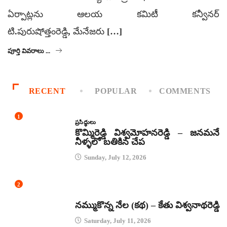
ఏర్పాట్లను ఆలయ కమిటీ కన్వీనర్‌
టి.పురుషోత్తంరెడ్డి, మేనేజరు […]
పూర్తి వివరాలు ...
RECENT
POPULAR
COMMENTS
1
ప్రసిద్ధులు
కొమ్మిరెడ్డి విశ్వమోహనరెడ్డి – జనమనే
నీళ్ళలో బతికిన చేప
Sunday, July 12, 2026
2
కథలు
నమ్ముకొన్న నేల (కథ) – కేతు విశ్వనాథరెడ్డి
Saturday, July 11, 2026