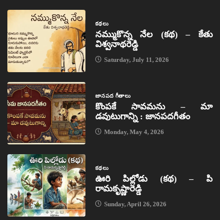
కథలు
నమ్ముకొన్న నేల (కథ) – కేతు
విశ్వనాథరెడ్డి
Saturday, July 11, 2026
జానపద గీతాలు
కొంపకే సావమను – మా
డవుటుగాన్ని : జానపదగీతం
Monday, May 4, 2026
కథలు
ఊరి పిల్లోడు (కథ) – పి
రామకృష్ణారెడ్డి
Sunday, April 26, 2026