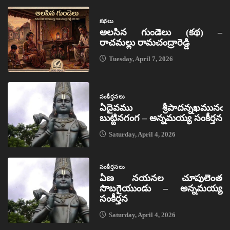
కథలు
అలసిన గుండెలు (కథ) –
రాచమల్లు రామచంద్రారెడ్డి
Tuesday, April 7, 2026
సంకీర్తనలు
ఏదైవము శ్రీపాదన్నఖమునఁ
బుట్టినగంగ – అన్నమయ్య సంకీర్తన
Saturday, April 4, 2026
సంకీర్తనలు
ఏణ నయనల చూపులెంత
సొబగైయుండు – అన్నమయ్య
సంకీర్తన
Saturday, April 4, 2026