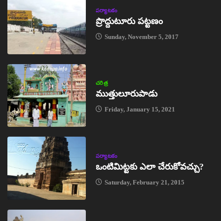
పర్యాటకం
ప్రొద్దుటూరు పట్టణం
Sunday, November 5, 2017
చరిత్ర
ముత్తులూరుపాడు
Friday, January 15, 2021
పర్యాటకం
ఒంటిమిట్టకు ఎలా చేరుకోవచ్చు?
Saturday, February 21, 2015