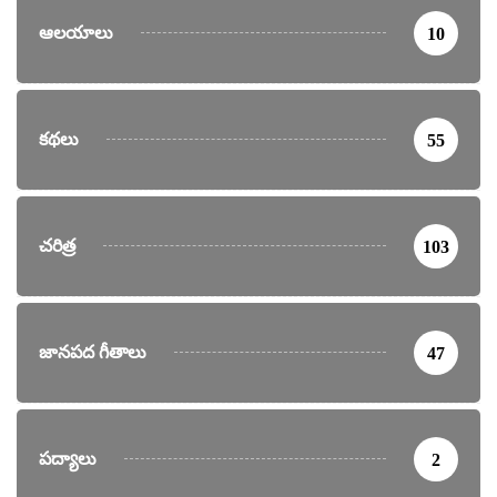
ఆలయాలు
10
కథలు
55
చరిత్ర
103
జానపద గీతాలు
47
పద్యాలు
2