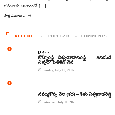
రమణకు జాయింట్ […]
పూర్తి వివరాలు ...
RECENT
POPULAR
COMMENTS
1
ప్రసిద్ధులు
కొమ్మిరెడ్డి విశ్వమోహనరెడ్డి – జనమనే
నీళ్ళలో బతికిన చేప
Sunday, July 12, 2026
2
కథలు
నమ్ముకొన్న నేల (కథ) – కేతు విశ్వనాథరెడ్డి
Saturday, July 11, 2026