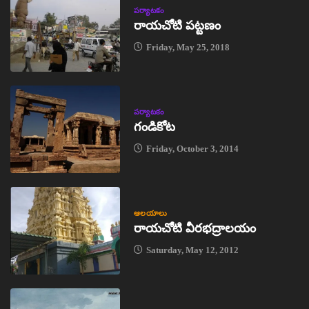
పర్యాటకం
రాయచోటి పట్టణం
Friday, May 25, 2018
పర్యాటకం
గండికోట
Friday, October 3, 2014
ఆలయాలు
రాయచోటి వీరభద్రాలయం
Saturday, May 12, 2012