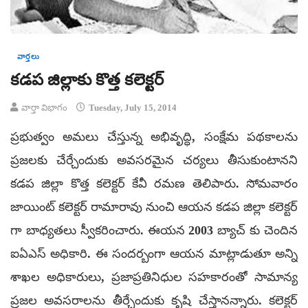
వార్తలు
కడప జిల్లాకు కొత్త కలెక్టర్
వార్తా విభాగం
Tuesday, July 15, 2014
ప్రభుత్వం అమలు చేస్తున్న అభివృద్ధి, సంక్షేమ పథకాలను
ప్రజలకు చేర్చేందుకు అవసరమైన చర్యలు తీసుకుంటానని
కడప జిల్లా కొత్త కలెక్టర్ కేవీ రమణ తెలిపారు. సోమవారం
జాయింట్ కలెక్టర్ రామారావు నుంచి ఆయన కడప జిల్లా కలెక్టర్
గా బాధ్యతలు స్వీకరించారు. ఈయన 2003 బ్యాచ్ కు చెందిన
ఐఏఎస్ అధికారి. ఈ సందర్బంగా ఆయన మాట్లాడుతూ అన్ని
శాఖల అధికారులు, ప్రజాప్రతినిధుల సహకారంతో సామాన్య
ప్రజల అవసరాలను తీర్చేందుకు కృషి చేస్తానన్నారు. కలెక్టర్