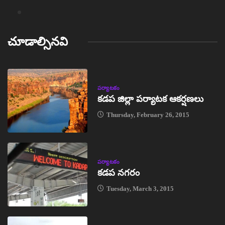
చూడాల్సినవి
పర్యాటకం
కడప జిల్లా పర్యాటక ఆకర్షణలు
Thursday, February 26, 2015
పర్యాటకం
కడప నగరం
Tuesday, March 3, 2015