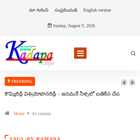
మా గురించి
సంప్రదించండి
English version
Sunday, August 9, 2026
TRENDING
కొమ్మిరెడ్డి విశ్వమోహనరెడ్డి – జనమనే నీళ్ళలో బతికిన చేప
Home
kv ramana
TAGS :KV RAMANA