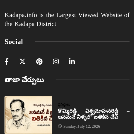
Kadapa.info is the Largest Viewed Website of
the Kadapa District
Social
తాజా చేర్పులు
ప్రసిద్ధులు
కొమ్మిరెడ్డి విశ్వమోహనరెడ్డి –
జనమనే నీళ్ళలో బతికిన చేప
Sunday, July 12, 2026