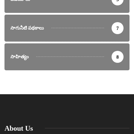
సాగునీటి పథకాలు
7
సాహిత్యం
8
About Us