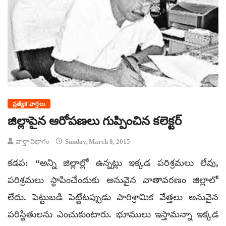
ప్రత్యేక వార్తలు
జిల్లాపైన ఆరోపణలు గుప్పించిన కలెక్టర్
వార్తా విభాగం
Sunday, March 8, 2015
కడప: “అన్ని జిల్లాల్లో ఉన్నట్లు ఇక్కడ పరిశ్రమలు లేవు,
పరిశ్రమలు స్థాపించేందుకు అనువైన వాతావరణం జిల్లాలో
లేదు. పెట్టుబడి పెట్టేటప్పుడు పారిశ్రామిక వేత్తలు అనువైన
పరిస్థితులను ఎంచుకుంటారు. భూములు ఇస్తామన్నా ఇక్కడ