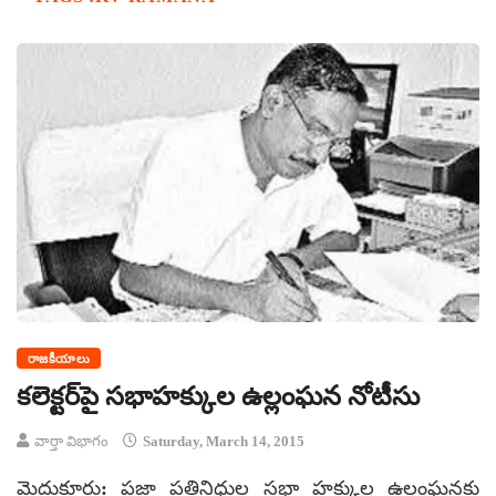
రాజకీయాలు
కలెక్టర్‌పై సభాహక్కుల ఉల్లంఘన నోటీసు
వార్తా విభాగం
Saturday, March 14, 2015
మైదుకూరు: ప్రజా ప్రతినిధుల సభా హక్కుల ఉల్లంఘనకు