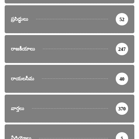
ప్రసిద్ధులు
52
రాజకీయాలు
247
రాయలసీమ
40
వార్తలు
370
వీడియోలు
5