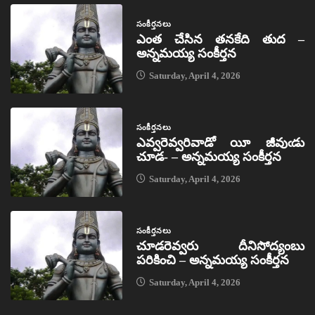
సంకీర్తనలు
ఎంత చేసిన తనకేది తుద –
అన్నమయ్య సంకీర్తన
Saturday, April 4, 2026
సంకీర్తనలు
ఎవ్వరెవ్వరివాడో యీ జీవుఁడు
చూడ- – అన్నమయ్య సంకీర్తన
Saturday, April 4, 2026
సంకీర్తనలు
చూడరెవ్వరు దీనిసోద్యంబు
పరికించి – అన్నమయ్య సంకీర్తన
Saturday, April 4, 2026