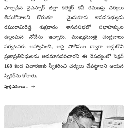
పాల్పడిన వైఎస్సార్ జిల్లా కలెక్టర్ కెవీ రమణపై చర్యలు
తీసుకోవాలని కోరుతూ మైదుకూరు శాసనసభ్యుడు
రఘురామిరెడ్డి శుక్రవారం శాసనసభలో సభాహక్కుల
ఉల్లంఘన నోటీసు ఇచ్చారు. ముఖ్యమంత్రి చంద్రబాబు
పర్యటనకు ఆహ్వానించి, ఆపై పోలీసుల ద్వారా అడ్డుకొని
ప్రజాప్రతినిధులను అవమానపరిచారని ఈ నేపథ్యంలో సెక్షన్
168 కింద విచారణకు స్వీకరించి చర్యలు చేపట్టాలని ఆయన
స్పీకర్‌ను కోరారు.
పూర్తి వివరాలు ...