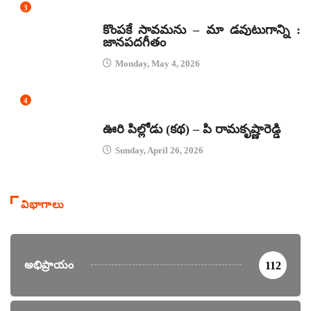
3
జానపద గీతాలు
కొంపకే సావమను – మా డవుటుగాన్ని :
జానపదగీతం
Monday, May 4, 2026
4
కథలు
ఊరి పిల్లోడు (కథ) – పి రామకృష్ణారెడ్డి
Sunday, April 26, 2026
విభాగాలు
అభిప్రాయం
112