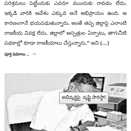
పరిశ్రమలు పెట్టేందుకు ఎవరూ ముందుకు రావడం లేదు.
ఇక్కడి వారికి ఆవేశం ఎక్కువ అనే అభిప్రాయం ఉంది. ఆ
కారణంగానే భయపడుతున్నారు. అంతే తప్ప జిల్లాపై ఎలాంటి
రాజకీయ వివక్ష లేదు. జిల్లాలో ఆస్పత్రుల ఏర్పాటు, తాగునీటి
పథకాల్లో కూడా రాజకీయాలు చేస్తున్నారు.” అని […]
పూర్తి వివరాలు ...