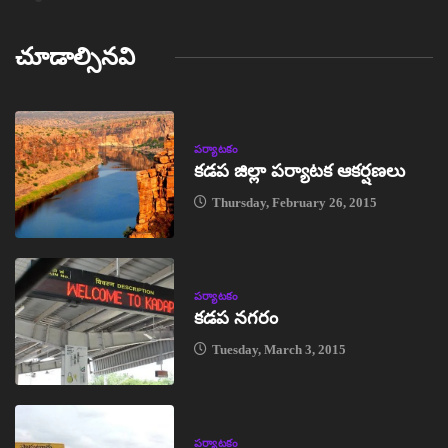
చూడాల్సినవి
పర్యాటకం
కడప జిల్లా పర్యాటక ఆకర్షణలు
Thursday, February 26, 2015
పర్యాటకం
కడప నగరం
Tuesday, March 3, 2015
పర్యాటకం