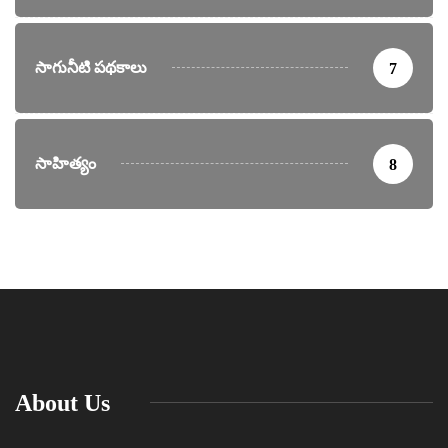
సాగునీటి పథకాలు
7
సాహిత్యం
8
About Us