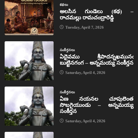
కథలు
అలసిన గుండెలు (కథ) –
రాచమల్లు రామచంద్రారెడ్డి
Tuesday, April 7, 2026
సంకీర్తనలు
ఏదైవము శ్రీపాదన్నఖమునఁ
బుట్టినగంగ – అన్నమయ్య సంకీర్తన
Saturday, April 4, 2026
సంకీర్తనలు
ఏణ నయనల చూపులెంత
సొబగైయుండు – అన్నమయ్య
సంకీర్తన
Saturday, April 4, 2026