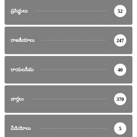
ప్రసిద్ధులు
52
రాజకీయాలు
247
రాయలసీమ
40
వార్తలు
370
వీడియోలు
5