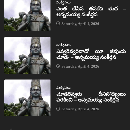
సంకీర్తనలు
ఎంత చేసిన తనకేది తుద –
అన్నమయ్య సంకీర్తన
Saturday, April 4, 2026
సంకీర్తనలు
ఎవ్వరెవ్వరివాడో యీ జీవుఁడు
చూడ- – అన్నమయ్య సంకీర్తన
Saturday, April 4, 2026
సంకీర్తనలు
చూడరెవ్వరు దీనిసోద్యంబు
పరికించి – అన్నమయ్య సంకీర్తన
Saturday, April 4, 2026