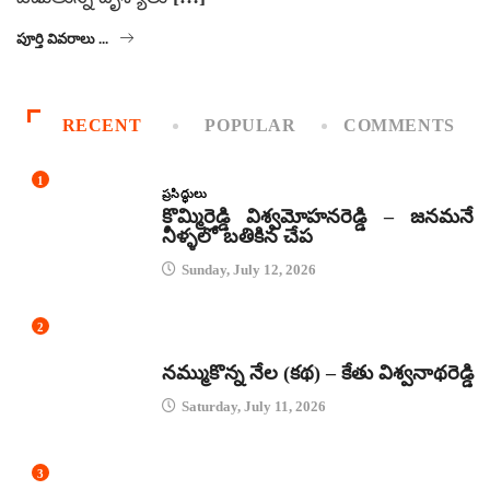
పూర్తి వివరాలు ...
RECENT
POPULAR
COMMENTS
1
ప్రసిద్ధులు
కొమ్మిరెడ్డి విశ్వమోహనరెడ్డి – జనమనే
నీళ్ళలో బతికిన చేప
Sunday, July 12, 2026
2
కథలు
నమ్ముకొన్న నేల (కథ) – కేతు విశ్వనాథరెడ్డి
Saturday, July 11, 2026
3
జానపద గీతాలు