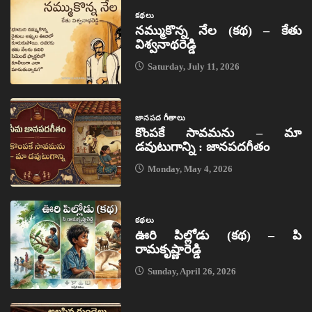
కథలు
నమ్ముకొన్న నేల (కథ) – కేతు
విశ్వనాథరెడ్డి
Saturday, July 11, 2026
జానపద గీతాలు
కొంపకే సావమను – మా
డవుటుగాన్ని : జానపదగీతం
Monday, May 4, 2026
కథలు
ఊరి పిల్లోడు (కథ) – పి
రామకృష్ణారెడ్డి
Sunday, April 26, 2026