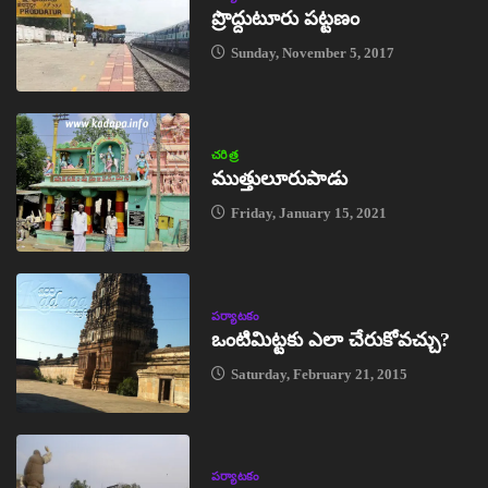
ప్రొద్దుటూరు పట్టణం
Sunday, November 5, 2017
చరిత్ర
ముత్తులూరుపాడు
Friday, January 15, 2021
పర్యాటకం
ఒంటిమిట్టకు ఎలా చేరుకోవచ్చు?
Saturday, February 21, 2015
పర్యాటకం