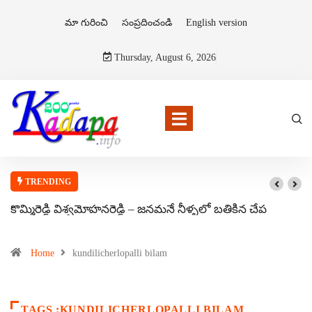
మా గురించి
సంప్రదించండి
English version
Thursday, August 6, 2026
TRENDING
కొమ్మిరెడ్డి విశ్వమోహనరెడ్డి – జనమనే నీళ్ళలో బతికిన చేప
Home
kundilicherlopalli bilam
TAGS :KUNDILICHERLOPALLI BILAM