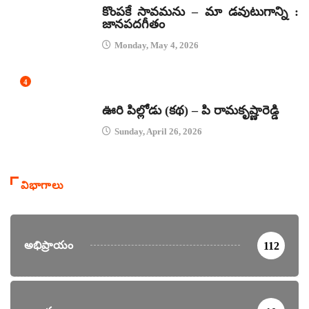
కొంపకే సావమను – మా డవుటుగాన్ని :
జానపదగీతం
Monday, May 4, 2026
4
కథలు
ఊరి పిల్లోడు (కథ) – పి రామకృష్ణారెడ్డి
Sunday, April 26, 2026
విభాగాలు
అభిప్రాయం
112