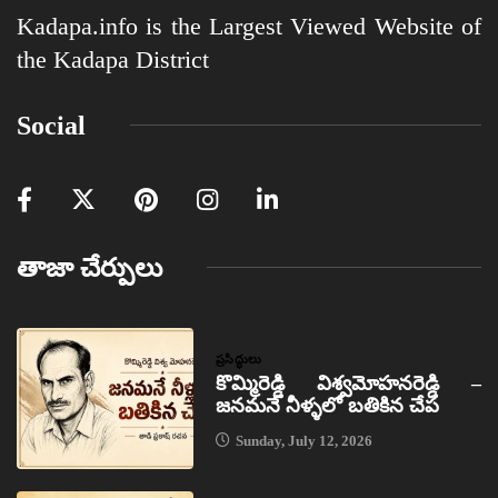
Kadapa.info is the Largest Viewed Website of
the Kadapa District
Social
తాజా చేర్పులు
ప్రసిద్ధులు
కొమ్మిరెడ్డి విశ్వమోహనరెడ్డి –
జనమనే నీళ్ళలో బతికిన చేప
Sunday, July 12, 2026