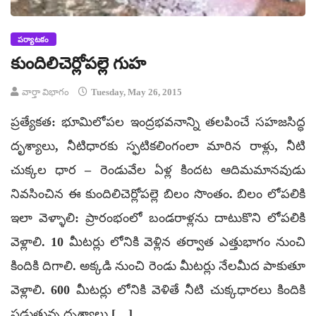
పర్యాటకం
కుందిలిచెర్లోపల్లె గుహ
వార్తా విభాగం
Tuesday, May 26, 2015
ప్రత్యేకత: భూమిలోపల ఇంద్రభవనాన్ని తలపించే సహజసిద్ధ
దృశ్యాలు, నీటిధారకు స్ఫటికలింగంలా మారిన రాళ్లు, నీటి
చుక్కల ధార – రెండువేల ఏళ్ల కిందట ఆదిమమానవుడు
నివసించిన ఈ కుందిలిచెర్లోపల్లె బిలం సొంతం. బిలం లోపలికి
ఇలా వెళ్ళాలి: ప్రారంభంలో బండరాళ్లను దాటుకొని లోపలికి
వెళ్లాలి. 10 మీటర్లు లోనికి వెళ్లిన తర్వాత ఎత్తుభాగం నుంచి
కిందికి దిగాలి. అక్కడి నుంచి రెండు మీటర్లు నేలమీద పాకుతూ
వెళ్లాలి. 600 మీటర్లు లోనికి వెళితే నీటి చుక్కధారలు కిందికి
పడుతున్న దృశ్యాలు […]