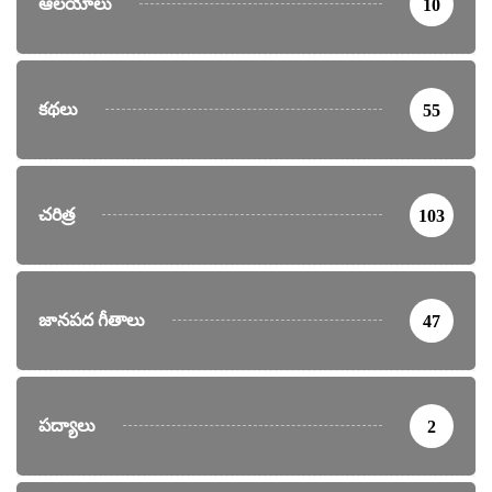
ఆలయాలు
10
కథలు
55
చరిత్ర
103
జానపద గీతాలు
47
పద్యాలు
2