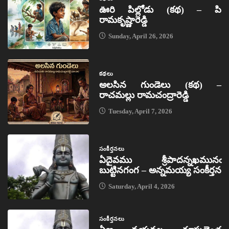
ఊరి పిల్లోడు (కథ) – పి
రామకృష్ణారెడ్డి
Sunday, April 26, 2026
కథలు
అలసిన గుండెలు (కథ) –
రాచమల్లు రామచంద్రారెడ్డి
Tuesday, April 7, 2026
సంకీర్తనలు
ఏదైవము శ్రీపాదన్నఖమునఁ
బుట్టినగంగ – అన్నమయ్య సంకీర్తన
Saturday, April 4, 2026
సంకీర్తనలు