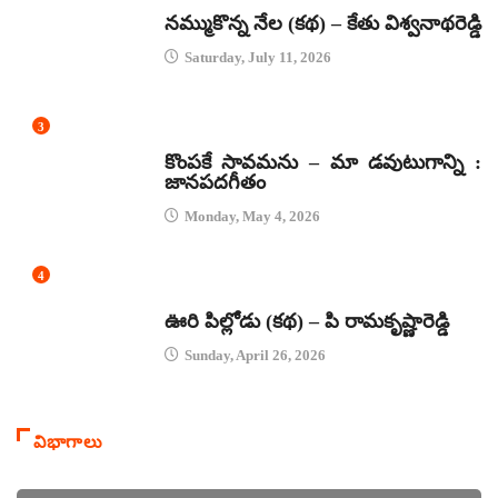
కథలు
నమ్ముకొన్న నేల (కథ) – కేతు విశ్వనాథరెడ్డి
Saturday, July 11, 2026
3
జానపద గీతాలు
కొంపకే సావమను – మా డవుటుగాన్ని :
జానపదగీతం
Monday, May 4, 2026
4
కథలు
ఊరి పిల్లోడు (కథ) – పి రామకృష్ణారెడ్డి
Sunday, April 26, 2026
విభాగాలు