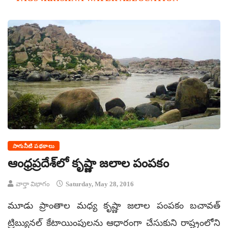
సాగునీటి పథకాలు
ఆంధ్రప్రదేశ్‌లో కృష్ణా జలాల పంపకం
వార్తా విభాగం
Saturday, May 28, 2016
మూడు ప్రాంతాల మధ్య కృష్ణా జలాల పంపకం బచావత్
ట్రిబ్యునల్ కేటాయింపులను ఆధారంగా చేసుకుని రాష్ట్రంలోని