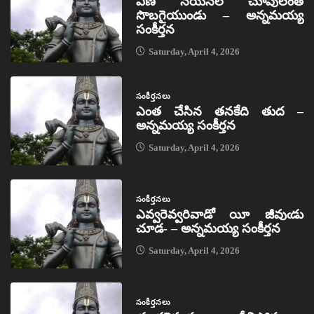
ఏణ నయనల చూపులెంత
సొబగైయుండు – అన్నమయ్య
సంకీర్తన
Saturday, April 4, 2026
సంకీర్తనలు
ఎంత చేసిన తనకేది తుద –
అన్నమయ్య సంకీర్తన
Saturday, April 4, 2026
సంకీర్తనలు
ఎవ్వరెవ్వరివాడో యీ జీవుఁడు
చూడ- – అన్నమయ్య సంకీర్తన
Saturday, April 4, 2026
సంకీర్తనలు