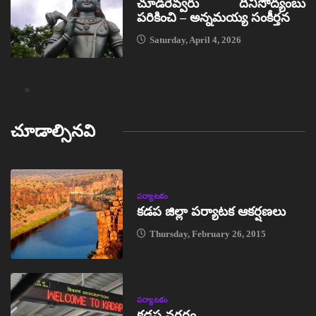
చూడరెవ్వరు దీనిసోద్యంబు
పరికించి – అన్నమయ్య సంకీర్తన
Saturday, April 4, 2026
చూడాల్సినవి
పర్యాటకం
కడప జిల్లా పర్యాటక ఆకర్షణలు
Thursday, February 26, 2015
పర్యాటకం
కడప నగరం