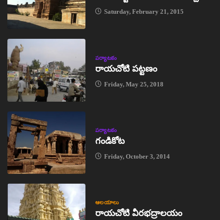
Saturday, February 21, 2015
పర్యాటకం
రాయచోటి పట్టణం
Friday, May 25, 2018
పర్యాటకం
గండికోట
Friday, October 3, 2014
ఆలయాలు
రాయచోటి వీరభద్రాలయం