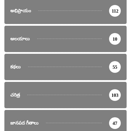
అభిప్రాయం
112
ఆలయాలు
10
కథలు
55
చరిత్ర
103
జానపద గీతాలు
47