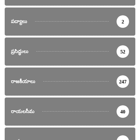
పద్యాలు
2
ప్రసిద్ధులు
52
రాజకీయాలు
247
రాయలసీమ
40