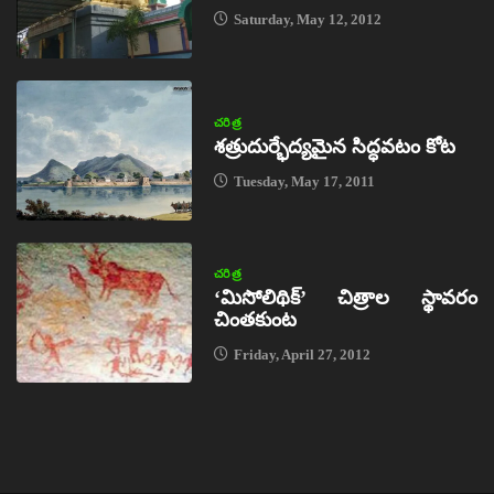
Saturday, May 12, 2012
చరిత్ర
శత్రుదుర్భేద్యమైన సిద్ధవటం కోట
Tuesday, May 17, 2011
చరిత్ర
‘మిసోలిథిక్‌’ చిత్రాల స్థావరం
చింతకుంట
Friday, April 27, 2012