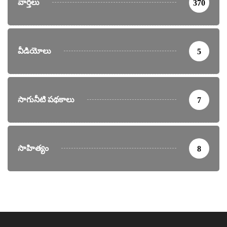
వార్తలు
370
వీడియోలు
5
సాగునీటి పథకాలు
7
సాహిత్యం
8