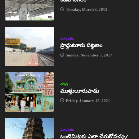
Tuesday, March 3, 2015
పర్యాటకం
ప్రొద్దుటూరు పట్టణం
Sunday, November 5, 2017
చరిత్ర
ముత్తులూరుపాడు
Friday, January 15, 2021
పర్యాటకం
ఒంటిమిట్టకు ఎలా చేరుకోవచ్చు?