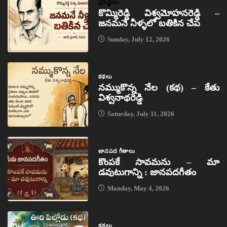
ప్రసిద్ధులు
కొమ్మిరెడ్డి విశ్వమోహనరెడ్డి –
జనమనే నీళ్ళలో బతికిన చేప
Sunday, July 12, 2026
కథలు
నమ్ముకొన్న నేల (కథ) – కేతు
విశ్వనాథరెడ్డి
Saturday, July 11, 2026
జానపద గీతాలు
కొంపకే సావమను – మా
డవుటుగాన్ని : జానపదగీతం
Monday, May 4, 2026
కథలు