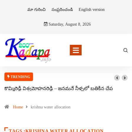
మా గురించి
సంప్రదించండి
English version
Saturday, August 8, 2026
TRENDING
కొమ్మిరెడ్డి విశ్వమోహనరెడ్డి – జనమనే నీళ్ళలో బతికిన చేప
Home
krishna water allocation
TAGS :KRISHNA WATER ALLOCATION