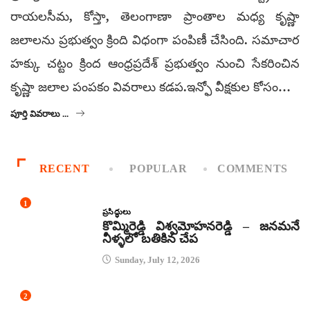
రాయలసీమ, కోస్తా, తెలంగాణా ప్రాంతాల మధ్య కృష్ణా
జలాలను ప్రభుత్వం క్రింది విధంగా పంపిణీ చేసింది. సమాచార
హక్కు చట్టం క్రింద ఆంధ్రప్రదేశ్ ప్రభుత్వం నుంచి సేకరించిన
కృష్ణా జలాల పంపకం వివరాలు కడప.ఇన్ఫో వీక్షకుల కోసం… ‌
పూర్తి వివరాలు ...
RECENT
POPULAR
COMMENTS
1
ప్రసిద్ధులు
కొమ్మిరెడ్డి విశ్వమోహనరెడ్డి – జనమనే
నీళ్ళలో బతికిన చేప
Sunday, July 12, 2026
2