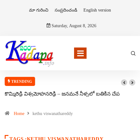
మా గురించి
సంప్రదించండి
English version
Saturday, August 8, 2026
TRENDING
కొమ్మిరెడ్డి విశ్వమోహనరెడ్డి – జనమనే నీళ్ళలో బతికిన చేప
Home
kethu viswanathareddy
TAGS :KETHU VISWANATHAREDDY