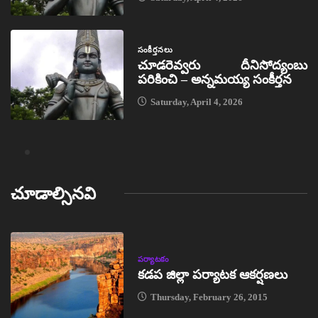
సంకీర్తనలు
చూడరెవ్వరు దీనిసోద్యంబు
పరికించి – అన్నమయ్య సంకీర్తన
Saturday, April 4, 2026
చూడాల్సినవి
పర్యాటకం
కడప జిల్లా పర్యాటక ఆకర్షణలు
Thursday, February 26, 2015