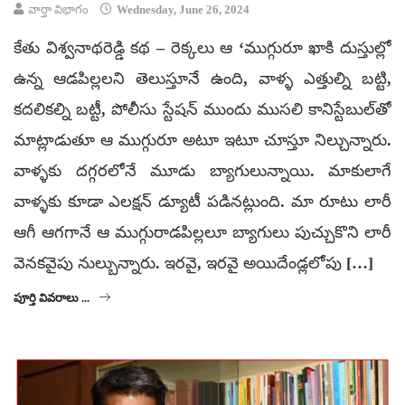
వార్తా విభాగం
Wednesday, June 26, 2024
కేతు విశ్వనాథరెడ్డి కథ – రెక్కలు ఆ ‘ముగ్గురూ ఖాకి దుస్తుల్లో
ఉన్న ఆడపిల్లలని తెలుస్తూనే ఉంది, వాళ్ళ ఎత్తుల్ని బట్టి,
కదలికల్ని బట్టీ, పోలీసు స్టేషన్‌ ముందు ముసలి కానిస్టేబుల్‌తో
మాట్లాడుతూ ఆ ముగ్గురూ అటూ ఇటూ చూస్తూ నిల్చున్నారు.
వాళ్ళకు దగ్గరలోనే మూడు బ్యాగులున్నాయి. మాకులాగే
వాళ్ళకు కూడా ఎలక్షన్‌ డ్యూటీ పడినట్లుంది. మా రూటు లారీ
ఆగీ ఆగగానే ఆ ముగ్గురాడపిల్లలూ బ్యాగులు పుచ్చుకొని లారీ
వెనకవైపు నుల్బున్నారు. ఇరవై, ఇరవై అయిదేండ్లలోపు […]
పూర్తి వివరాలు ...