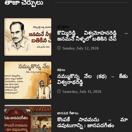
తాజా చేర్పులు
ప్రసిద్ధులు
కొమ్మిరెడ్డి విశ్వమోహనరెడ్డి –
జనమనే నీళ్ళలో బతికిన చేప
Sunday, July 12, 2026
కథలు
నమ్ముకొన్న నేల (కథ) – కేతు
విశ్వనాథరెడ్డి
Saturday, July 11, 2026
జానపద గీతాలు
కొంపకే సావమను – మా
డవుటుగాన్ని : జానపదగీతం