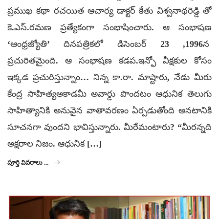
ప్రముఖ కథా రచయిత ఆచార్య డాక్టర్ కేతు విశ్వనాథరెడ్డి తో
కె.ఎస్.రమణ ప్రత్యేకంగా సంభాషించారు. ఆ సంభాషణ
‘ఆంధ్రజ్యోతి’ దినపత్రికలో డిసెంబర్ 23 ,1996న
ప్రచురితమైంది. ఆ సంభాషణ కడప.ఇన్ఫో వీక్షకుల కోసం
ఇక్కడ ప్రచురిస్తున్నాం… నిన్న కా.రా. మాష్టారు, నేడు మీరు
కేంద్ర సాహిత్యఅకాడమీ అవార్డు పొందటం ఆధునిక తెలుగు
సాహిత్యానికి అనువైన వాతావరణం ఏర్పడుతోంది అనటానికి
సూచనగా వుందని భావిస్తున్నారు. మీరేమంటారు? “మీరన్నది
అక్షరాల నిజం. ఆధునిక […]
పూర్తి వివరాలు ...