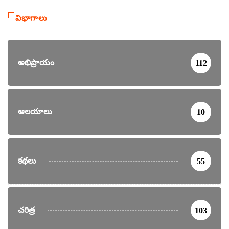
విభాగాలు
అభిప్రాయం
112
ఆలయాలు
10
కథలు
55
చరిత్ర
103