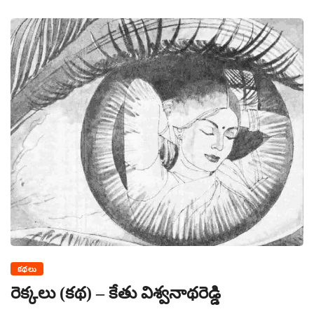
కథలు
రెక్కలు (కథ) – కేతు విశ్వనాథరెడ్డి