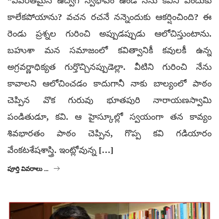
“విపరీతమైన ఉద్వేగ స్వభావం ఉండీ నేను కవిని ఎందుకు
కాలేకపోయాను? వచన రచనే నన్నెందుకు ఆకర్షించింది? ఈ
రెండు ప్రశ్నల గురించి అప్పుడప్పుడు ఆలోచిస్తుంటాను.
బహుశా మన సమాజంలో కవిత్వానికీ కవులకీ ఉన్న
అగ్రవర్ణాధిక్యత గుర్తొచ్చినప్పుడెల్లా. వీటిని గురించి నేను
కావాలని ఆలోచించడం కాదుగానీ నాకు బాల్యంలో పాఠం
చెప్పిన వొక గురువు భూతపురి నారాయణస్వామి
పండితుడూ, కవి. ఆ హైస్కూల్లో స్వయంగా తన కావ్యం
శివభారతం పాఠం చెప్పిన, గొప్ప కవి గడియారం
వేంకటశేషశాస్త్రి. ఇంట్లోవున్న […]
పూర్తి వివరాలు ...