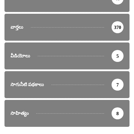
వార్తలు
370
వీడియోలు
5
సాగునీటి పథకాలు
7
సాహిత్యం
8