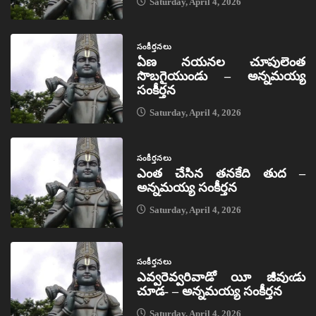
Saturday, April 4, 2026
సంకీర్తనలు
ఏణ నయనల చూపులెంత
సొబగైయుండు – అన్నమయ్య
సంకీర్తన
Saturday, April 4, 2026
సంకీర్తనలు
ఎంత చేసిన తనకేది తుద –
అన్నమయ్య సంకీర్తన
Saturday, April 4, 2026
సంకీర్తనలు
ఎవ్వరెవ్వరివాడో యీ జీవుఁడు
చూడ- – అన్నమయ్య సంకీర్తన
Saturday, April 4, 2026