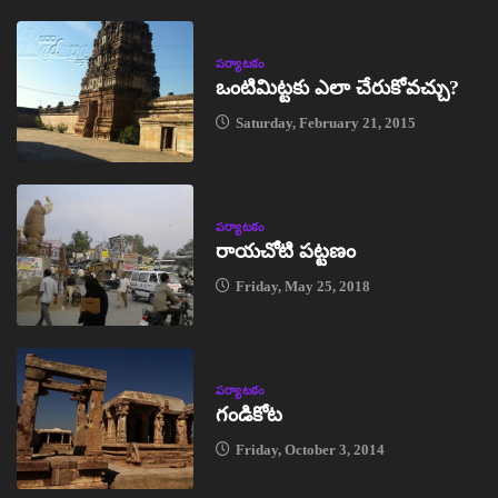
పర్యాటకం
ఒంటిమిట్టకు ఎలా చేరుకోవచ్చు?
Saturday, February 21, 2015
పర్యాటకం
రాయచోటి పట్టణం
Friday, May 25, 2018
పర్యాటకం
గండికోట
Friday, October 3, 2014