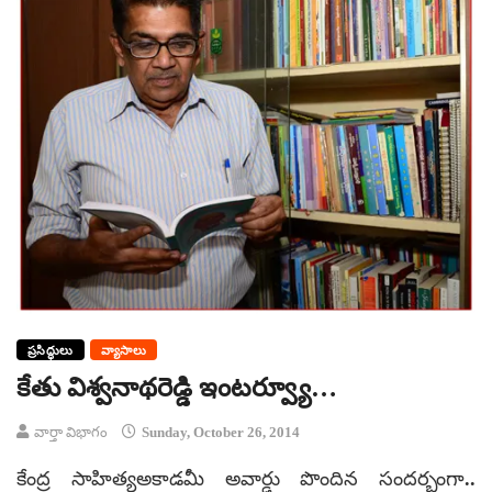
ప్రసిద్ధులు
వ్యాసాలు
కేతు విశ్వనాథరెడ్డి ఇంటర్వ్యూ…
వార్తా విభాగం
Sunday, October 26, 2014
కేంద్ర సాహిత్యఅకాడమీ అవార్డు పొందిన సందర్భంగా..