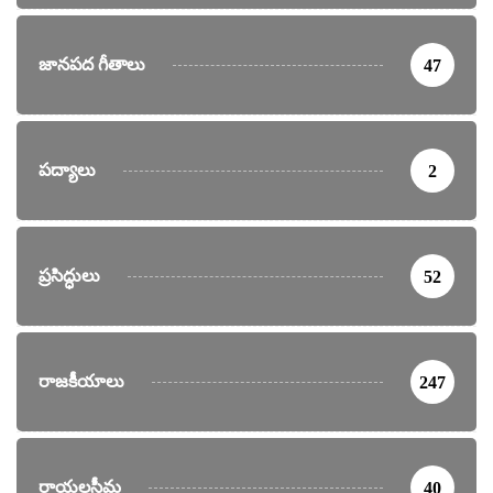
జానపద గీతాలు
47
పద్యాలు
2
ప్రసిద్ధులు
52
రాజకీయాలు
247
రాయలసీమ
40