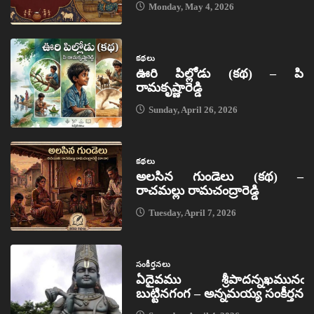
Monday, May 4, 2026
కథలు
ఊరి పిల్లోడు (కథ) – పి
రామకృష్ణారెడ్డి
Sunday, April 26, 2026
కథలు
అలసిన గుండెలు (కథ) –
రాచమల్లు రామచంద్రారెడ్డి
Tuesday, April 7, 2026
సంకీర్తనలు
ఏదైవము శ్రీపాదన్నఖమునఁ
బుట్టినగంగ – అన్నమయ్య సంకీర్తన