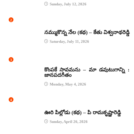
Sunday, July 12, 2026
2
కథలు
నమ్ముకొన్న నేల (కథ) – కేతు విశ్వనాథరెడ్డి
Saturday, July 11, 2026
3
జానపద గీతాలు
కొంపకే సావమను – మా డవుటుగాన్ని :
జానపదగీతం
Monday, May 4, 2026
4
కథలు
ఊరి పిల్లోడు (కథ) – పి రామకృష్ణారెడ్డి
Sunday, April 26, 2026