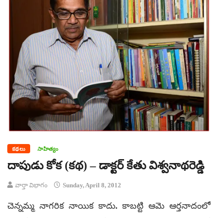
కథలు
సాహిత్యం
దాపుడు కోక (కథ) – డాక్టర్ కేతు విశ్వనాథరెడ్డి
వార్తా విభాగం
Sunday, April 8, 2012
చెన్నమ్మ నాగరిక నాయిక కాదు. కాబట్టి ఆమె ఆర్తనాదంలో