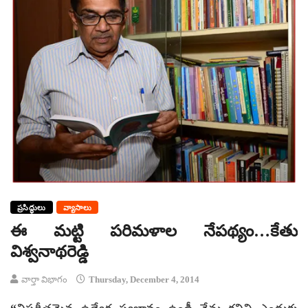
ప్రసిద్ధులు
వ్యాసాలు
ఈ మట్టి పరిమళాల నేపథ్యం…కేతు
విశ్వనాథరెడ్డి
వార్తా విభాగం
Thursday, December 4, 2014