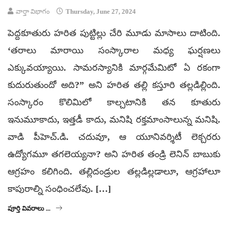
వార్తా విభాగం
Thursday, June 27, 2024
పెద్దకూతురు హరిత పుట్టిల్లు చేరి మూడు మాసాలు దాటింది.
‘తరాలు మారాయి సంస్కారాల మధ్య ఘర్షణలు
ఎక్కువయ్యాయి. సామరస్యానికి మార్గమేమిటో ఏ రకంగా
కుదురుతుందో అది?” అని హరిత తల్లి కస్తూరి తల్లడిల్లింది.
సంస్కారం కొలిమిలో కాల్చటానికి తన కూతురు
ఇనుమూకాదు, ఇత్తడీ కాదు, మనిషి రక్తమాంసాలున్న మనిషి.
వాడి పీహెచ్‌.డి. చదువూ, ఆ యూనివర్శిటీ లెక్చరరు
ఉద్యోగమూ తగలెయ్యనా? అని హరిత తండ్రి లెనిన్‌ బాబుకు
ఆగ్రహం కలిగింది. తల్లిదండ్రుల తల్లడిల్లడాలూ, ఆగ్రహాలూ
కాపురాల్ని సంధించలేవు. […]
పూర్తి వివరాలు ...