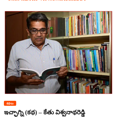
కథలు
ఇచ్ఛాగ్ని (కథ) – కేతు విశ్వనాథరెడ్డి