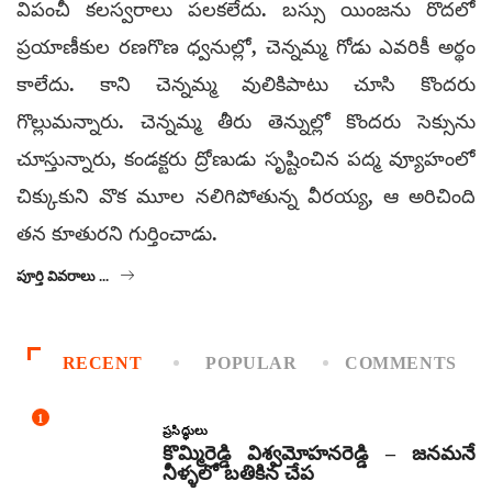
విపంచీ కలస్వరాలు పలకలేదు. బస్సు యింజను రొదలో
ప్రయాణీకుల రణగొణ ధ్వనుల్లో, చెన్నమ్మ గోడు ఎవరికీ అర్థం
కాలేదు. కాని చెన్నమ్మ వులికిపాటు చూసి కొందరు
గొల్లుమన్నారు. చెన్నమ్మ తీరు తెన్నుల్లో కొందరు సెక్సును
చూస్తున్నారు, కండక్టరు ద్రోణుడు సృష్టించిన పద్మ వ్యూహంలో
చిక్కుకుని వొక మూల నలిగిపోతున్న వీరయ్య, ఆ అరిచింది
తన కూతురని గుర్తించాడు.
పూర్తి వివరాలు ...
RECENT
POPULAR
COMMENTS
1
ప్రసిద్ధులు
కొమ్మిరెడ్డి విశ్వమోహనరెడ్డి – జనమనే
నీళ్ళలో బతికిన చేప