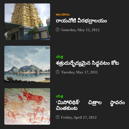
ఆలయాలు
రాయచోటి వీరభద్రాలయం
Saturday, May 12, 2012
చరిత్ర
శత్రుదుర్భేద్యమైన సిద్ధవటం కోట
Tuesday, May 17, 2011
చరిత్ర
‘మిసోలిథిక్‌’ చిత్రాల స్థావరం
చింతకుంట
Friday, April 27, 2012