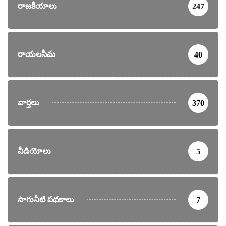
రాజకీయాలు
247
రాయలసీమ
40
వార్తలు
370
వీడియోలు
5
సాగునీటి పథకాలు
7