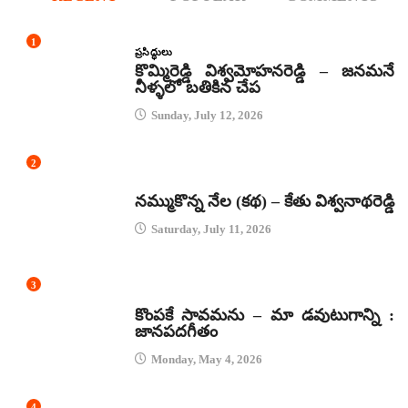
1
ప్రసిద్ధులు
కొమ్మిరెడ్డి విశ్వమోహనరెడ్డి – జనమనే
నీళ్ళలో బతికిన చేప
Sunday, July 12, 2026
2
కథలు
నమ్ముకొన్న నేల (కథ) – కేతు విశ్వనాథరెడ్డి
Saturday, July 11, 2026
3
జానపద గీతాలు
కొంపకే సావమను – మా డవుటుగాన్ని :
జానపదగీతం
Monday, May 4, 2026
4