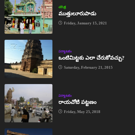
చరిత్ర
ముత్తులూరుపాడు
Friday, January 15, 2021
పర్యాటకం
ఒంటిమిట్టకు ఎలా చేరుకోవచ్చు?
Saturday, February 21, 2015
పర్యాటకం
రాయచోటి పట్టణం
Friday, May 25, 2018