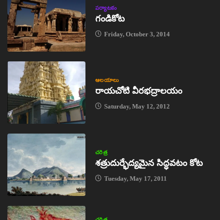
పర్యాటకం
గండికోట
Friday, October 3, 2014
ఆలయాలు
రాయచోటి వీరభద్రాలయం
Saturday, May 12, 2012
చరిత్ర
శత్రుదుర్భేద్యమైన సిద్ధవటం కోట
Tuesday, May 17, 2011
చరిత్ర