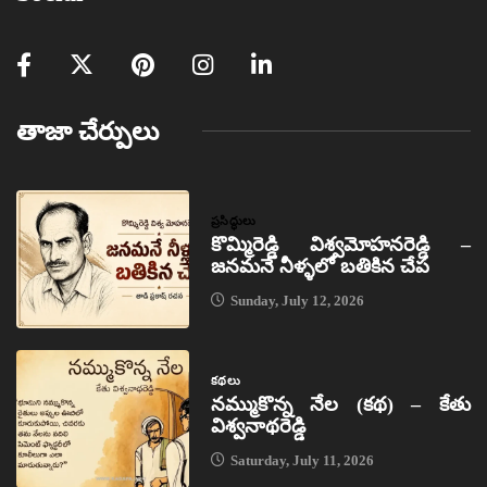
తాజా చేర్పులు
ప్రసిద్ధులు
కొమ్మిరెడ్డి విశ్వమోహనరెడ్డి –
జనమనే నీళ్ళలో బతికిన చేప
Sunday, July 12, 2026
కథలు
నమ్ముకొన్న నేల (కథ) – కేతు
విశ్వనాథరెడ్డి
Saturday, July 11, 2026