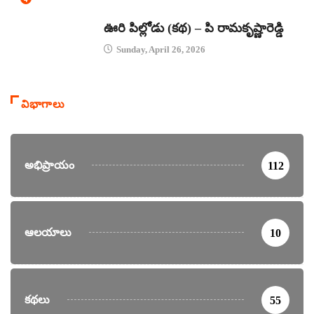
కథలు
ఊరి పిల్లోడు (కథ) – పి రామకృష్ణారెడ్డి
Sunday, April 26, 2026
విభాగాలు
అభిప్రాయం
112
ఆలయాలు
10
కథలు
55