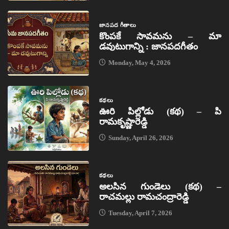
జానపద గీతాలు
కొంపకే సావమను – మా
డవుటుగాన్ని : జానపదగీతం
Monday, May 4, 2026
కథలు
ఊరి పిల్లోడు (కథ) – పి
రామకృష్ణారెడ్డి
Sunday, April 26, 2026
కథలు
అలసిన గుండెలు (కథ) –
రాచమల్లు రామచంద్రారెడ్డి
Tuesday, April 7, 2026