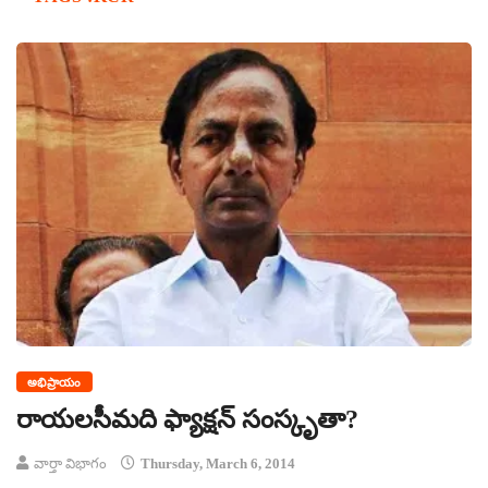
అభిప్రాయం
రాయలసీమది ఫ్యాక్షన్ సంస్కృతా?
వార్తా విభాగం
Thursday, March 6, 2014