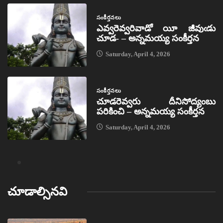
సంకీర్తనలు
ఎవ్వరెవ్వరివాడో యీ జీవుఁడు
చూడ- – అన్నమయ్య సంకీర్తన
Saturday, April 4, 2026
సంకీర్తనలు
చూడరెవ్వరు దీనిసోద్యంబు
పరికించి – అన్నమయ్య సంకీర్తన
Saturday, April 4, 2026
చూడాల్సినవి