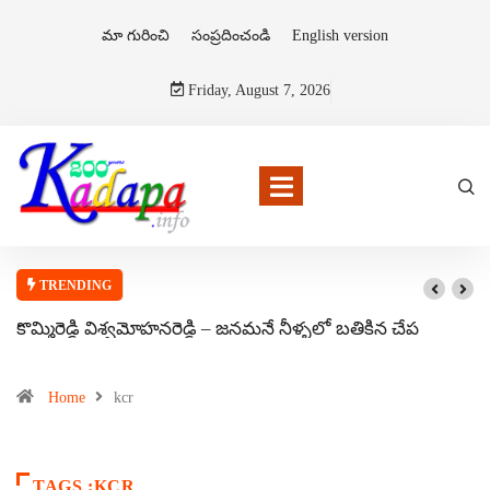
మా గురించి
సంప్రదించండి
English version
Friday, August 7, 2026
TRENDING
కొమ్మిరెడ్డి విశ్వమోహనరెడ్డి – జనమనే నీళ్ళలో బతికిన చేప
Home
kcr
TAGS :KCR