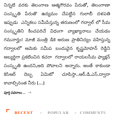
నిన్నటి వరకు తెలంగాణ ఆత్మగౌరవం పేరుతో, తెలంగాణా
సంస్కృతి పేరుతొ ఉద్యమం చేపట్టిన గులాబీ దళపతి
ఇప్పుడు ఎన్నికలు సమీపిస్తున్న తరుణంలో గద్వాల్ లో సీమ
సంస్కృతిని కించపరిచే విధంగా వ్యాఖ్యానాలు చేయడం
గమనార్హం! మాజీ మంత్రి డికె అరుణ ప్రాతినిద్యం వహిస్తున్న
గద్వాలలో ఆమెకు సమీప బందువైన కృష్ణమోహన్ రెడ్డిని
అబ్యర్ధిగా ప్రకటించిన కచరా గద్వాలలో రాయలసీమ ఫ్యాక్షన్
సంస్కృతి ఉందని,అది పోవాలని అన్నారు. అంతే కాకుండా
కెసిఆర్ దెబ్బ ఏమిటో చూపిస్తా..ఆర్.డి.ఎస్.ద్వారా
కావాల్సినంత నీరు […]
పూర్తి వివరాలు ...
RECENT
POPULAR
COMMENTS