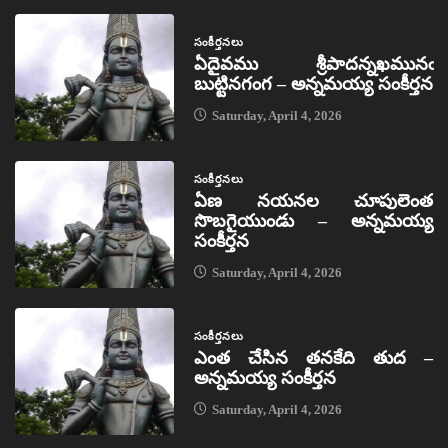
సంకీర్తనలు
ఏదైవము శ్రీపాదన్నఖమునఁ
బుట్టినగంగ – అన్నమయ్య సంకీర్తన
Saturday, April 4, 2026
సంకీర్తనలు
ఏణ నయనల చూపులెంత
సొబగైయుండు – అన్నమయ్య
సంకీర్తన
Saturday, April 4, 2026
సంకీర్తనలు
ఎంత చేసిన తనకేది తుద –
అన్నమయ్య సంకీర్తన
Saturday, April 4, 2026