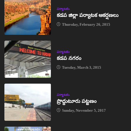
పర్యాటకం
కడప జిల్లా పర్యాటక ఆకర్షణలు
Thursday, February 26, 2015
పర్యాటకం
కడప నగరం
Tuesday, March 3, 2015
పర్యాటకం
ప్రొద్దుటూరు పట్టణం
Sunday, November 5, 2017