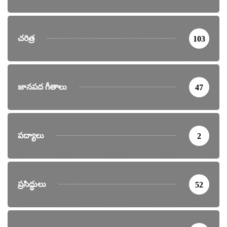
చరిత్ర
103
జానపద గీతాలు
47
పద్యాలు
2
ప్రసిద్ధులు
52