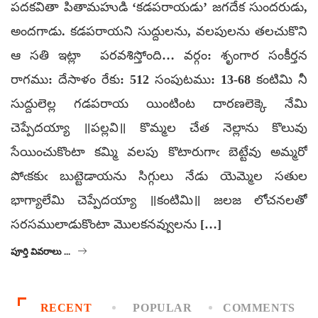
పదకవితా పితామహుడి ‘కడపరాయడు’ జగదేక సుందరుడు,
అందగాడు. కడపరాయని సుద్దులను, వలపులను తలచుకొని
ఆ సతి ఇట్లా పరవశిస్తోంది… వర్గం: శృంగార సంకీర్తన
రాగము: దేసాళం రేకు: 512 సంపుటము: 13-68 కంటిమి నీ
సుద్దులెల్ల గడపరాయ యింటింట దారణలెక్కె నేమి
చెప్పేదయ్యా ॥పల్లవి॥ కొమ్మల చేత నెల్లాను కొలువు
సేయించుకొంటా కమ్మి వలపు కొటారుగాఁ బెట్టేవు అమ్మరో
పోఁకకుఁ బుట్టెడాయను సిగ్గులు నేడు యెమ్మెల సతుల
భాగ్యాలేమి చెప్పేదయ్యా ॥కంటిమి॥ జలజ లోచనలతో
సరసములాడుకొంటా మొలకనవ్వులను […]
పూర్తి వివరాలు ...
RECENT
POPULAR
COMMENTS