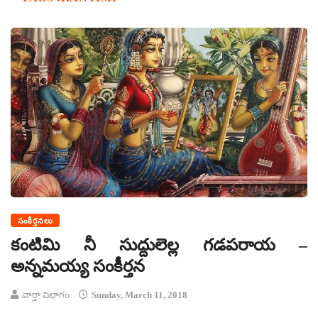
సంకీర్తనలు
కంటిమి నీ సుద్దులెల్ల గడపరాయ –
అన్నమయ్య సంకీర్తన
వార్తా విభాగం
Sunday, March 11, 2018