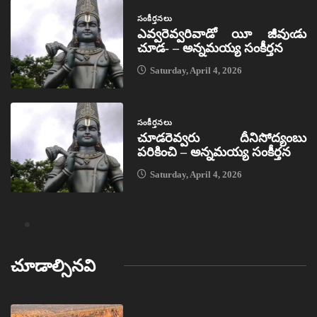
సంకీర్తనలు
ఎవ్వరెవ్వరివాడో యీ జీవుఁడు
చూడ- – అన్నమయ్య సంకీర్తన
Saturday, April 4, 2026
సంకీర్తనలు
చూడరెవ్వరు దీనిసోద్యంబు
పరికించి – అన్నమయ్య సంకీర్తన
Saturday, April 4, 2026
చూడాల్సినవి