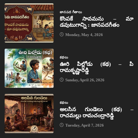
జానపద గీతాలు
కొంపకే సావమను – మా
డవుటుగాన్ని : జానపదగీతం
Monday, May 4, 2026
కథలు
ఊరి పిల్లోడు (కథ) – పి
రామకృష్ణారెడ్డి
Sunday, April 26, 2026
కథలు
అలసిన గుండెలు (కథ) –
రాచమల్లు రామచంద్రారెడ్డి
Tuesday, April 7, 2026