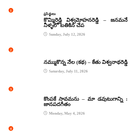
1
ప్రసిద్ధులు
కొమ్మిరెడ్డి విశ్వమోహనరెడ్డి – జనమనే
నీళ్ళలో బతికిన చేప
Sunday, July 12, 2026
2
కథలు
నమ్ముకొన్న నేల (కథ) – కేతు విశ్వనాథరెడ్డి
Saturday, July 11, 2026
3
జానపద గీతాలు
కొంపకే సావమను – మా డవుటుగాన్ని :
జానపదగీతం
Monday, May 4, 2026
4