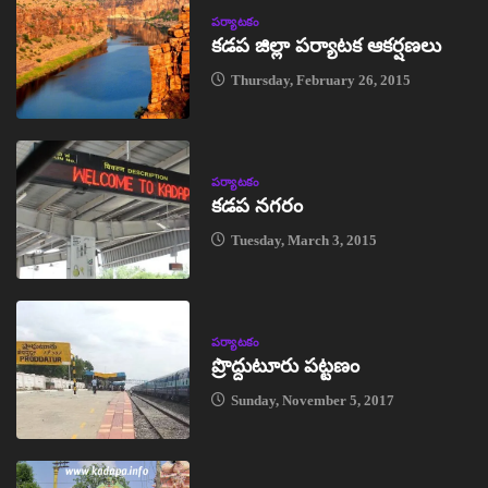
పర్యాటకం
కడప జిల్లా పర్యాటక ఆకర్షణలు
Thursday, February 26, 2015
పర్యాటకం
కడప నగరం
Tuesday, March 3, 2015
పర్యాటకం
ప్రొద్దుటూరు పట్టణం
Sunday, November 5, 2017