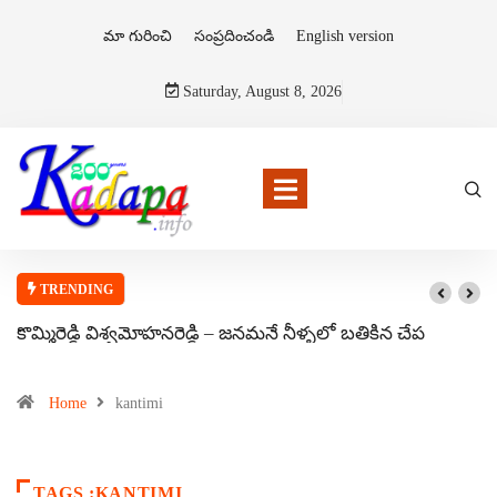
మా గురించి
సంప్రదించండి
English version
Saturday, August 8, 2026
TRENDING
కొమ్మిరెడ్డి విశ్వమోహనరెడ్డి – జనమనే నీళ్ళలో బతికిన చేప
Home
kantimi
TAGS :KANTIMI