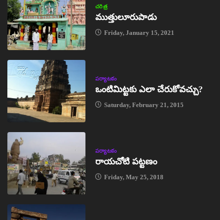
చరిత్ర
ముత్తులూరుపాడు
Friday, January 15, 2021
పర్యాటకం
ఒంటిమిట్టకు ఎలా చేరుకోవచ్చు?
Saturday, February 21, 2015
పర్యాటకం
రాయచోటి పట్టణం
Friday, May 25, 2018