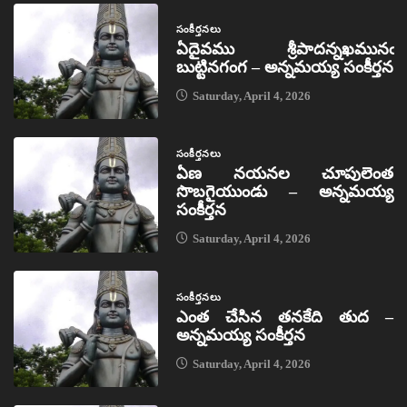
సంకీర్తనలు
ఏదైవము శ్రీపాదన్నఖమునఁ
బుట్టినగంగ – అన్నమయ్య సంకీర్తన
Saturday, April 4, 2026
సంకీర్తనలు
ఏణ నయనల చూపులెంత
సొబగైయుండు – అన్నమయ్య
సంకీర్తన
Saturday, April 4, 2026
సంకీర్తనలు
ఎంత చేసిన తనకేది తుద –
అన్నమయ్య సంకీర్తన
Saturday, April 4, 2026