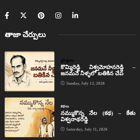
తాజా చేర్పులు
ప్రసిద్ధులు
కొమ్మిరెడ్డి విశ్వమోహనరెడ్డి –
జనమనే నీళ్ళలో బతికిన చేప
Sunday, July 12, 2026
కథలు
నమ్ముకొన్న నేల (కథ) – కేతు
విశ్వనాథరెడ్డి
Saturday, July 11, 2026