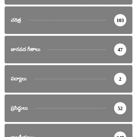
చరిత్ర
103
జానపద గీతాలు
47
పద్యాలు
2
ప్రసిద్ధులు
52