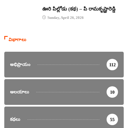
కథలు
ఊరి పిల్లోడు (కథ) – పి రామకృష్ణారెడ్డి
Sunday, April 26, 2026
విభాగాలు
అభిప్రాయం
112
ఆలయాలు
10
కథలు
55