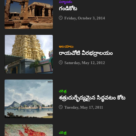
పర్యాటకం
గండికోట
Friday, October 3, 2014
ఆలయాలు
రాయచోటి వీరభద్రాలయం
Saturday, May 12, 2012
చరిత్ర
శత్రుదుర్భేద్యమైన సిద్ధవటం కోట
Tuesday, May 17, 2011
చరిత్ర