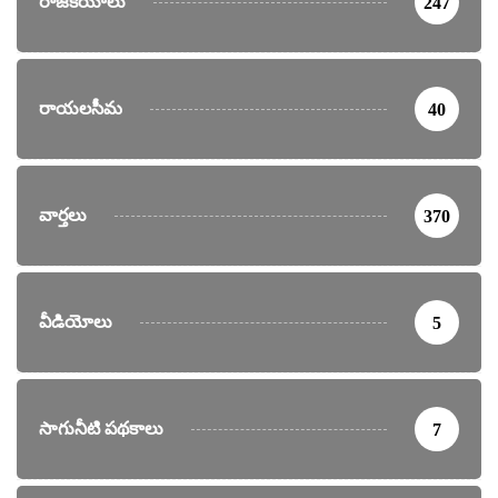
రాజకీయాలు
247
రాయలసీమ
40
వార్తలు
370
వీడియోలు
5
సాగునీటి పథకాలు
7