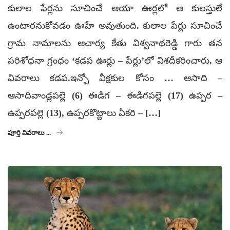
కులాల పేర్లను సూచించే ఆయా ఊర్లలో ఆ కులస్తులే
ఉంటారనుకోవడం ఊహే అవుతుంది. కులాల పేర్లు సూచించే
గ్రామ నామాలను ఆచార్య కేతు విశ్వనాథరెడ్డి గారు తన
పరిశోధనా గ్రంధం ‘కడప ఊర్లు – పేర్లు’లో విశదీకరించారు. ఆ
వివరాలు కడప.ఇన్ఫో వీక్షకుల కోసం … ఆసాది –
ఆసాదివాండ్లపల్లె (6) ఈడిగ – ఈడిగపల్లె (17) ఉప్పర –
ఉప్పరపల్లె (13), ఉప్పరకొట్టాలు ఏకరి – […]
పూర్తి వివరాలు ...