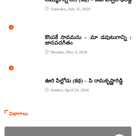
Saturday, July 11, 2026
3
జానపద గీతాలు
కొంపకే సావమను – మా డవుటుగాన్ని :
జానపదగీతం
Monday, May 4, 2026
4
కథలు
ఊరి పిల్లోడు (కథ) – పి రామకృష్ణారెడ్డి
Sunday, April 26, 2026
విభాగాలు