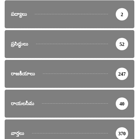
పద్యాలు
2
ప్రసిద్ధులు
52
రాజకీయాలు
247
రాయలసీమ
40
వార్తలు
370