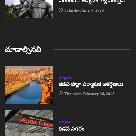
పరికించి – అన్నమయ్య సంకీర్తన
Saturday, April 4, 2026
చూడాల్సినవి
పర్యాటకం
కడప జిల్లా పర్యాటక ఆకర్షణలు
Thursday, February 26, 2015
పర్యాటకం
కడప నగరం