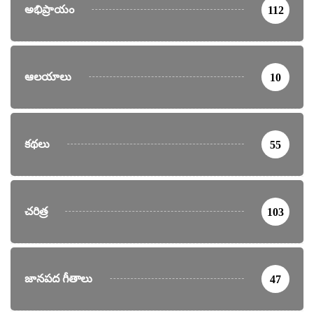
అభిప్రాయం
112
ఆలయాలు
10
కథలు
55
చరిత్ర
103
జానపద గీతాలు
47