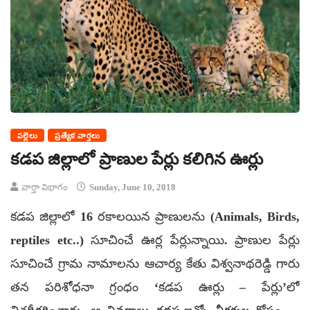
పల్లెలు
ప్రత్యేక వార్తలు
కడప జిల్లాలో ప్రాణుల పేర్లు కలిగిన ఊర్లు
వార్తా విభాగం
Sunday, June 10, 2018
కడప జిల్లాలో 16 రకాలయిన ప్రాణులను (Animals, Birds,
reptiles etc..) సూచించే ఊర్ల పేర్లున్నాయి. ప్రాణుల పేర్లు
సూచించే గ్రామ నామాలను ఆచార్య కేతు విశ్వనాథరెడ్డి గారు
తన పరిశోధనా గ్రంధం ‘కడప ఊర్లు – పేర్లు’లో