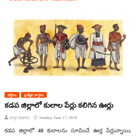
పల్లెలు
ప్రత్యేక వార్తలు
కడప జిల్లాలో కులాల పేర్లు కలిగిన ఊర్లు
వార్తా విభాగం
Sunday, June 17, 2018
కడప జిల్లాలో 48 కులాలను సూచించే ఊర్ల పేర్లున్నాయి.