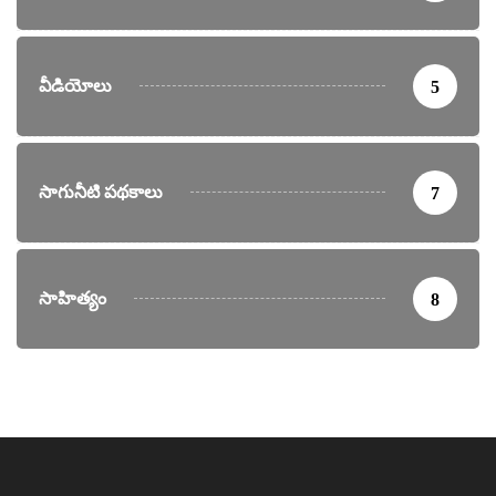
వీడియోలు
5
సాగునీటి పథకాలు
7
సాహిత్యం
8