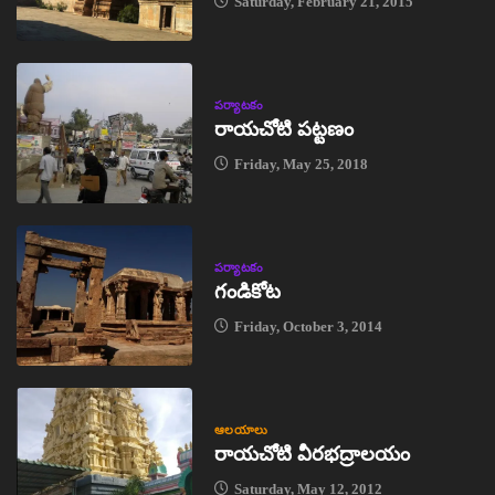
Saturday, February 21, 2015
పర్యాటకం
రాయచోటి పట్టణం
Friday, May 25, 2018
పర్యాటకం
గండికోట
Friday, October 3, 2014
ఆలయాలు
రాయచోటి వీరభద్రాలయం
Saturday, May 12, 2012