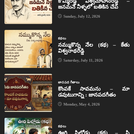
కొమ్మిరెడ్డి విశ్వమోహనరెడ్డి –
జనమనే నీళ్ళలో బతికిన చేప
Sunday, July 12, 2026
కథలు
నమ్ముకొన్న నేల (కథ) – కేతు
విశ్వనాథరెడ్డి
Saturday, July 11, 2026
జానపద గీతాలు
కొంపకే సావమను – మా
డవుటుగాన్ని : జానపదగీతం
Monday, May 4, 2026
కథలు
ఊరి పిల్లోడు (కథ) – పి