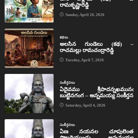
రామకృష్ణారెడ్డి
Sunday, April 26, 2026
కథలు
అలసిన గుండెలు (కథ) –
రాచమల్లు రామచంద్రారెడ్డి
Tuesday, April 7, 2026
సంకీర్తనలు
ఏదైవము శ్రీపాదన్నఖమునఁ
బుట్టినగంగ – అన్నమయ్య సంకీర్తన
Saturday, April 4, 2026
సంకీర్తనలు
ఏణ నయనల చూపులెంత
సొబగైయుండు – అన్నమయ్య