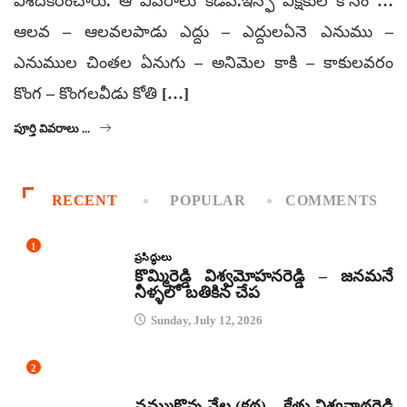
విశదీకరించారు. ఆ వివరాలు కడప.ఇన్ఫో వీక్షకుల కోసం …
ఆలవ – ఆలవలపాడు ఎద్దు – ఎద్దులఏనె ఎనుము –
ఎనుముల చింతల ఏనుగు – అనిమెల కాకి – కాకులవరం
కొంగ – కొంగలవీడు కోతి […]
పూర్తి వివరాలు ...
RECENT
POPULAR
COMMENTS
1
ప్రసిద్ధులు
కొమ్మిరెడ్డి విశ్వమోహనరెడ్డి – జనమనే
నీళ్ళలో బతికిన చేప
Sunday, July 12, 2026
2
కథలు
నమ్ముకొన్న నేల (కథ) – కేతు విశ్వనాథరెడ్డి