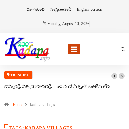
మా గురించి
సంప్రదించండి
English version
Monday, August 10, 2026
TRENDING
కొమ్మిరెడ్డి విశ్వమోహనరెడ్డి – జనమనే నీళ్ళలో బతికిన చేప
Home
kadapa villages
TAGS :KADAPA VILLAGES