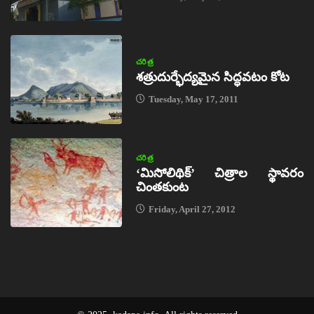
చరిత్ర
శత్రుదుర్భేద్యమైన సిద్ధవటం కోట
Tuesday, May 17, 2011
చరిత్ర
‘మిసోలిథిక్‌’ చిత్రాల స్థావరం
చింతకుంట
Friday, April 27, 2012