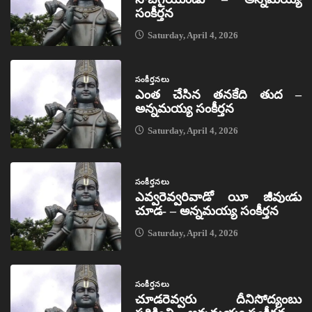
సంకీర్తన
Saturday, April 4, 2026
సంకీర్తనలు
ఎంత చేసిన తనకేది తుద –
అన్నమయ్య సంకీర్తన
Saturday, April 4, 2026
సంకీర్తనలు
ఎవ్వరెవ్వరివాడో యీ జీవుఁడు
చూడ- – అన్నమయ్య సంకీర్తన
Saturday, April 4, 2026
సంకీర్తనలు
చూడరెవ్వరు దీనిసోద్యంబు