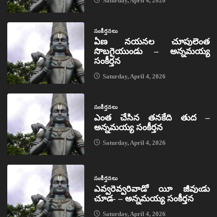
Saturday, April 4, 2026
సంకీర్తనలు
ఏణ నయనల చూపులెంత
సొబగైయుండు – అన్నమయ్య
సంకీర్తన
Saturday, April 4, 2026
సంకీర్తనలు
ఎంత చేసిన తనకేది తుద –
అన్నమయ్య సంకీర్తన
Saturday, April 4, 2026
సంకీర్తనలు
ఎవ్వరెవ్వరివాడో యీ జీవుఁడు
చూడ- – అన్నమయ్య సంకీర్తన
Saturday, April 4, 2026