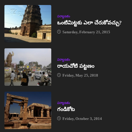
పర్యాటకం
ఒంటిమిట్టకు ఎలా చేరుకోవచ్చు?
Saturday, February 21, 2015
పర్యాటకం
రాయచోటి పట్టణం
Friday, May 25, 2018
పర్యాటకం
గండికోట
Friday, October 3, 2014