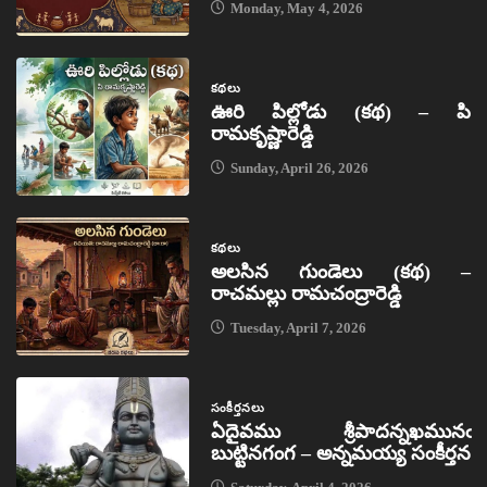
Monday, May 4, 2026
కథలు
ఊరి పిల్లోడు (కథ) – పి
రామకృష్ణారెడ్డి
Sunday, April 26, 2026
కథలు
అలసిన గుండెలు (కథ) –
రాచమల్లు రామచంద్రారెడ్డి
Tuesday, April 7, 2026
సంకీర్తనలు
ఏదైవము శ్రీపాదన్నఖమునఁ
బుట్టినగంగ – అన్నమయ్య సంకీర్తన