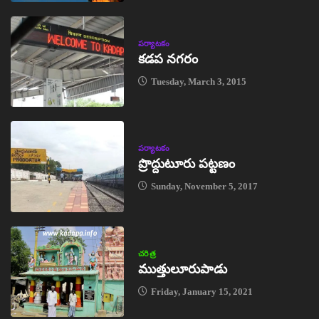
పర్యాటకం
కడప నగరం
Tuesday, March 3, 2015
పర్యాటకం
ప్రొద్దుటూరు పట్టణం
Sunday, November 5, 2017
చరిత్ర
ముత్తులూరుపాడు
Friday, January 15, 2021