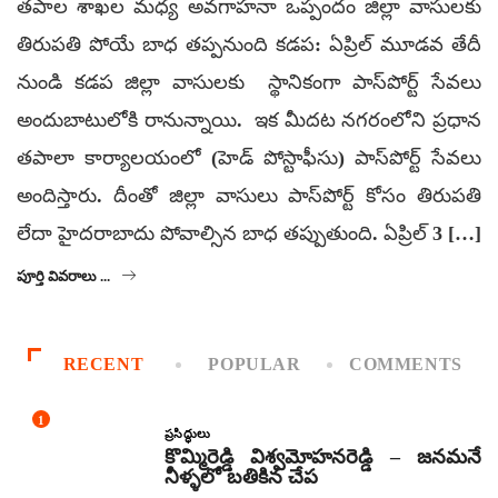
తపాల శాఖల మధ్య అవగాహనా ఒప్పందం జిల్లా వాసులకు
తిరుపతి పోయే బాధ తప్పనుంది కడప: ఏప్రిల్ మూడవ తేదీ
నుండి కడప జిల్లా వాసులకు స్థానికంగా పాస్‌పోర్ట్ సేవలు
అందుబాటులోకి రానున్నాయి. ఇక మీదట నగరంలోని ప్రధాన
తపాలా కార్యాలయంలో (హెడ్ పోస్టాఫీసు) పాస్‌పోర్ట్ సేవలు
అందిస్తారు. దీంతో జిల్లా వాసులు పాస్‌పోర్ట్ కోసం తిరుపతి
లేదా హైదరాబాదు పోవాల్సిన బాధ తప్పుతుంది. ఏప్రిల్ 3 […]
పూర్తి వివరాలు ...
RECENT
POPULAR
COMMENTS
1
ప్రసిద్ధులు
కొమ్మిరెడ్డి విశ్వమోహనరెడ్డి – జనమనే
నీళ్ళలో బతికిన చేప