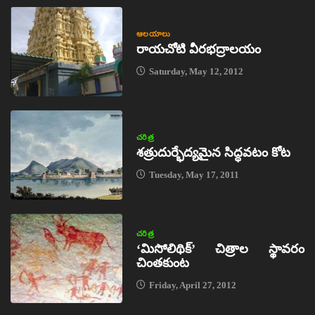
ఆలయాలు
రాయచోటి వీరభద్రాలయం
Saturday, May 12, 2012
చరిత్ర
శత్రుదుర్భేద్యమైన సిద్ధవటం కోట
Tuesday, May 17, 2011
చరిత్ర
‘మిసోలిథిక్‌’ చిత్రాల స్థావరం
చింతకుంట
Friday, April 27, 2012