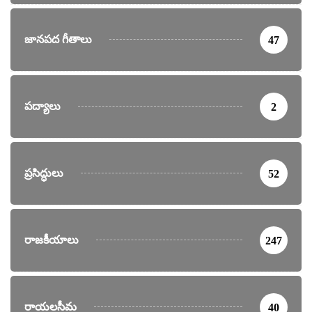
జానపద గీతాలు
47
పద్యాలు
2
ప్రసిద్ధులు
52
రాజకీయాలు
247
రాయలసీమ
40