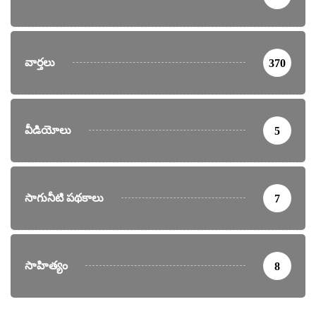
వార్తలు
370
వీడియోలు
5
సాగునీటి పథకాలు
7
సాహిత్యం
8