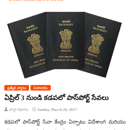
ప్రత్యేక వార్తలు
సమాచారం
ఏప్రిల్ 3 నుండి కడపలో పాస్‌పోర్ట్ సేవలు
వార్తా విభాగం
Sunday, March 26, 2017
కడపలో పాస్‌పోర్ట్ సేవా కేంద్రం ఏర్పాటు విదేశాంగ మరియు