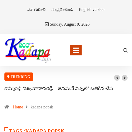
మా గురించి
సంప్రదించండి
English version
Sunday, August 9, 2026
TRENDING
కొమ్మిరెడ్డి విశ్వమోహనరెడ్డి – జనమనే నీళ్ళలో బతికిన చేప
Home
kadapa popsk
TAGS :KADAPA POPSK