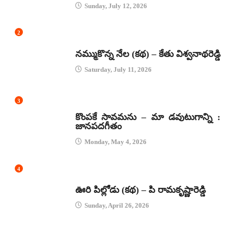
Sunday, July 12, 2026
2
కథలు
నమ్ముకొన్న నేల (కథ) – కేతు విశ్వనాథరెడ్డి
Saturday, July 11, 2026
3
జానపద గీతాలు
కొంపకే సావమను – మా డవుటుగాన్ని :
జానపదగీతం
Monday, May 4, 2026
4
కథలు
ఊరి పిల్లోడు (కథ) – పి రామకృష్ణారెడ్డి
Sunday, April 26, 2026