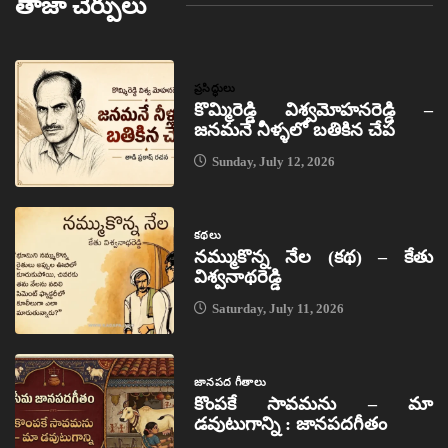
తాజా చేర్పులు
ప్రసిద్ధులు
కొమ్మిరెడ్డి విశ్వమోహనరెడ్డి –
జనమనే నీళ్ళలో బతికిన చేప
Sunday, July 12, 2026
కథలు
నమ్ముకొన్న నేల (కథ) – కేతు
విశ్వనాథరెడ్డి
Saturday, July 11, 2026
జానపద గీతాలు
కొంపకే సావమను – మా
డవుటుగాన్ని : జానపదగీతం