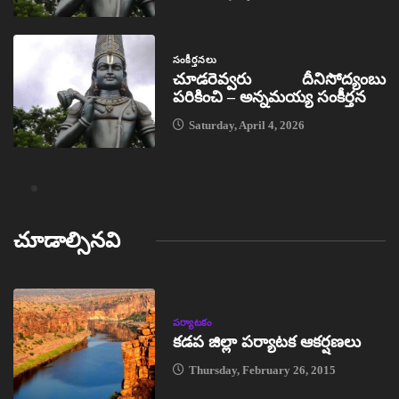
సంకీర్తనలు
చూడరెవ్వరు దీనిసోద్యంబు
పరికించి – అన్నమయ్య సంకీర్తన
Saturday, April 4, 2026
చూడాల్సినవి
పర్యాటకం
కడప జిల్లా పర్యాటక ఆకర్షణలు
Thursday, February 26, 2015