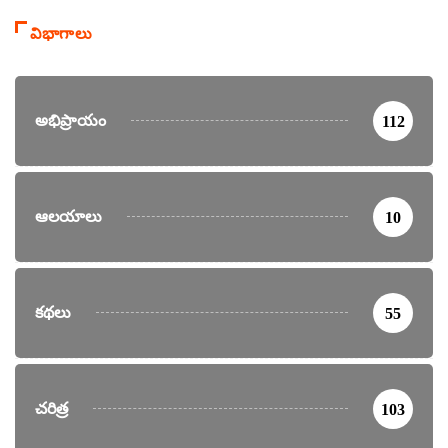
విభాగాలు
అభిప్రాయం
112
ఆలయాలు
10
కథలు
55
చరిత్ర
103