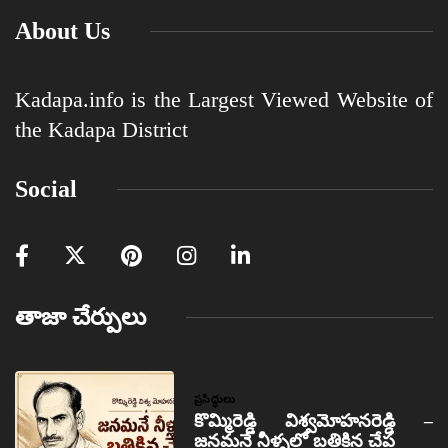
About Us
Kadapa.info is the Largest Viewed Website of
the Kadapa District
Social
తాజా చేర్పులు
ప్రసిద్ధులు
కొమ్మిరెడ్డి విశ్వమోహనరెడ్డి –
జనమనే నీళ్ళలో బతికిన చేప