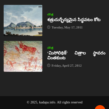
చరిత్ర
శత్రుదుర్భేద్యమైన సిద్ధవటం కోట
Tuesday, May 17, 2011
చరిత్ర
‘మిసోలిథిక్‌’ చిత్రాల స్థావరం
చింతకుంట
Friday, April 27, 2012
© 2025, kadapa.info. All rights reserved