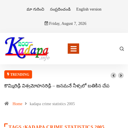
మా గురించి
సంప్రదించండి
English version
Friday, August 7, 2026
TRENDING
కొమ్మిరెడ్డి విశ్వమోహనరెడ్డి – జనమనే నీళ్ళలో బతికిన చేప
Home
kadapa crime statistics 2005
TAGS :KADAPA CRIME STATISTICS 2005