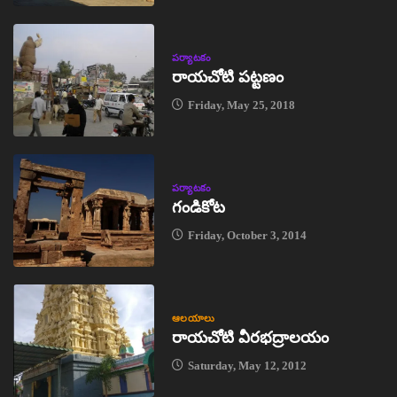
పర్యాటకం
రాయచోటి పట్టణం
Friday, May 25, 2018
పర్యాటకం
గండికోట
Friday, October 3, 2014
ఆలయాలు
రాయచోటి వీరభద్రాలయం
Saturday, May 12, 2012