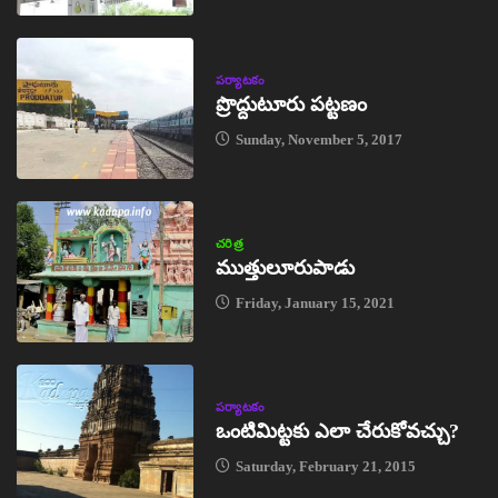
పర్యాటకం
ప్రొద్దుటూరు పట్టణం
Sunday, November 5, 2017
చరిత్ర
ముత్తులూరుపాడు
Friday, January 15, 2021
పర్యాటకం
ఒంటిమిట్టకు ఎలా చేరుకోవచ్చు?
Saturday, February 21, 2015