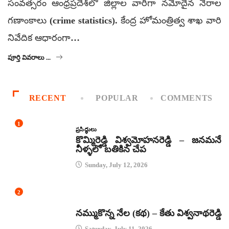
సంవత్సరం ఆంధ్రప్రదేశ్‌లో జిల్లాల వారీగా నమోదైన నేరాల
గణాంకాలు (crime statistics). కేంద్ర హోమంత్రిత్వ శాఖ వారి
నివేదిక ఆధారంగా…
పూర్తి వివరాలు ...
RECENT
POPULAR
COMMENTS
1
ప్రసిద్ధులు
కొమ్మిరెడ్డి విశ్వమోహనరెడ్డి – జనమనే
నీళ్ళలో బతికిన చేప
Sunday, July 12, 2026
2
కథలు
నమ్ముకొన్న నేల (కథ) – కేతు విశ్వనాథరెడ్డి
Saturday, July 11, 2026