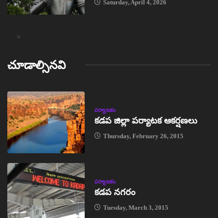
Saturday, April 4, 2026
చూడాల్సినవి
పర్యాటకం
కడప జిల్లా పర్యాటక ఆకర్షణలు
Thursday, February 26, 2015
పర్యాటకం
కడప నగరం
Tuesday, March 3, 2015