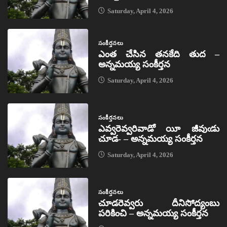
Saturday, April 4, 2026
సంకీర్తనలు
ఎంత చేసిన తనకేది తుద –
అన్నమయ్య సంకీర్తన
Saturday, April 4, 2026
సంకీర్తనలు
ఎవ్వరెవ్వరివాడో యీ జీవుఁడు
చూడ- – అన్నమయ్య సంకీర్తన
Saturday, April 4, 2026
సంకీర్తనలు
చూడరెవ్వరు దీనిసోద్యంబు
పరికించి – అన్నమయ్య సంకీర్తన