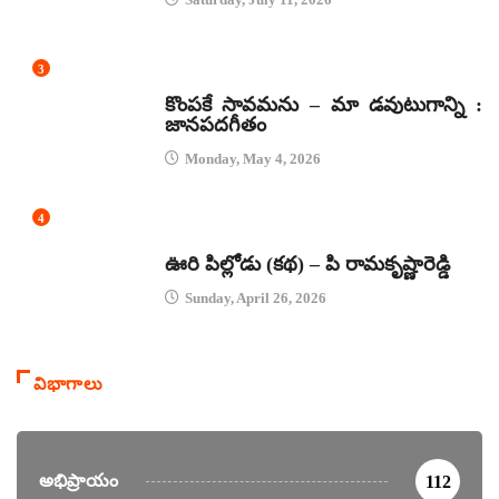
3
జానపద గీతాలు
కొంపకే సావమను – మా డవుటుగాన్ని :
జానపదగీతం
Monday, May 4, 2026
4
కథలు
ఊరి పిల్లోడు (కథ) – పి రామకృష్ణారెడ్డి
Sunday, April 26, 2026
విభాగాలు
అభిప్రాయం
112