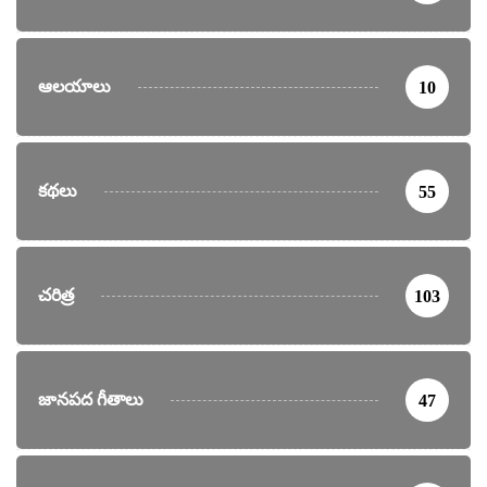
ఆలయాలు
10
కథలు
55
చరిత్ర
103
జానపద గీతాలు
47