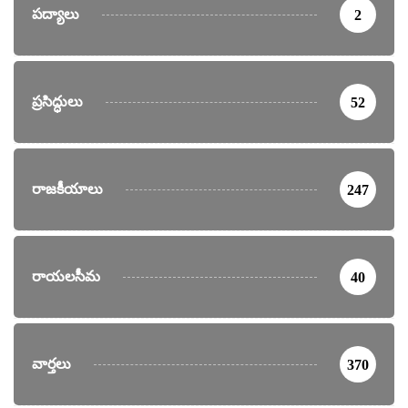
పద్యాలు
2
ప్రసిద్ధులు
52
రాజకీయాలు
247
రాయలసీమ
40
వార్తలు
370