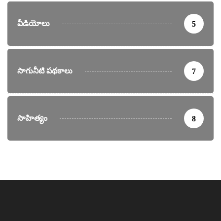
వీడియోలు
5
సాగునీటి పథకాలు
7
సాహిత్యం
8