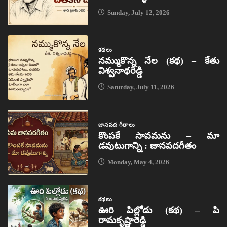
Sunday, July 12, 2026
కథలు
నమ్ముకొన్న నేల (కథ) – కేతు
విశ్వనాథరెడ్డి
Saturday, July 11, 2026
జానపద గీతాలు
కొంపకే సావమను – మా
డవుటుగాన్ని : జానపదగీతం
Monday, May 4, 2026
కథలు
ఊరి పిల్లోడు (కథ) – పి
రామకృష్ణారెడ్డి