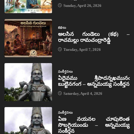
Sunday, April 26, 2026
కథలు
అలసిన గుండెలు (కథ) –
రాచమల్లు రామచంద్రారెడ్డి
Tuesday, April 7, 2026
సంకీర్తనలు
ఏదైవము శ్రీపాదన్నఖమునఁ
బుట్టినగంగ – అన్నమయ్య సంకీర్తన
Saturday, April 4, 2026
సంకీర్తనలు
ఏణ నయనల చూపులెంత
సొబగైయుండు – అన్నమయ్య
సంకీర్తన