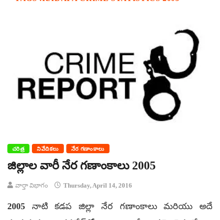
చరిత్ర
నివేదికలు
నేర గణాంకాలు
జిల్లాల వారీ నేర గణాంకాలు 2005
వార్తా విభాగం
Thursday, April 14, 2016
2005 నాటి కడప జిల్లా నేర గణాంకాలు మరియు అదే