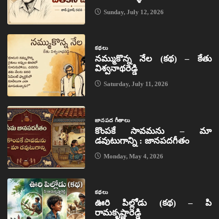
Sunday, July 12, 2026
కథలు
నమ్ముకొన్న నేల (కథ) – కేతు
విశ్వనాథరెడ్డి
Saturday, July 11, 2026
జానపద గీతాలు
కొంపకే సావమను – మా
డవుటుగాన్ని : జానపదగీతం
Monday, May 4, 2026
కథలు
ఊరి పిల్లోడు (కథ) – పి
రామకృష్ణారెడ్డి