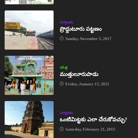
పర్యాటకం
ప్రొద్దుటూరు పట్టణం
Sunday, November 5, 2017
చరిత్ర
ముత్తులూరుపాడు
Friday, January 15, 2021
పర్యాటకం
ఒంటిమిట్టకు ఎలా చేరుకోవచ్చు?
Saturday, February 21, 2015