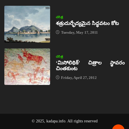
చరిత్ర
శత్రుదుర్భేద్యమైన సిద్ధవటం కోట
Tuesday, May 17, 2011
చరిత్ర
‘మిసోలిథిక్‌’ చిత్రాల స్థావరం
చింతకుంట
Friday, April 27, 2012
© 2025, kadapa.info. All rights reserved