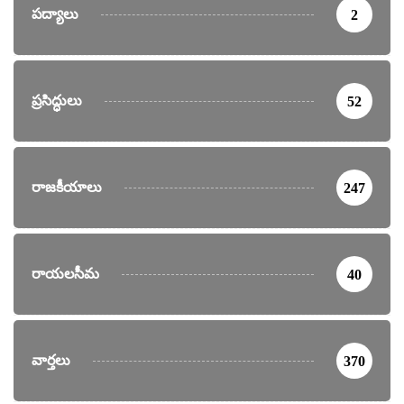
పద్యాలు
2
ప్రసిద్ధులు
52
రాజకీయాలు
247
రాయలసీమ
40
వార్తలు
370