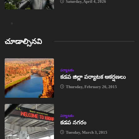
Saturday, April 4, 2026
చూడాల్సినవి
పర్యాటకం
కడప జిల్లా పర్యాటక ఆకర్షణలు
Thursday, February 26, 2015
పర్యాటకం
కడప నగరం
Tuesday, March 3, 2015