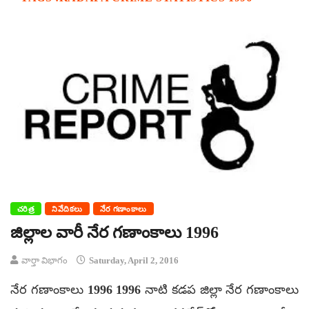
చరిత్ర
నివేదికలు
నేర గణాంకాలు
జిల్లాల వారీ నేర గణాంకాలు 1996
వార్తా విభాగం
Saturday, April 2, 2016
నేర గణాంకాలు 1996 1996 నాటి కడప జిల్లా నేర గణాంకాలు