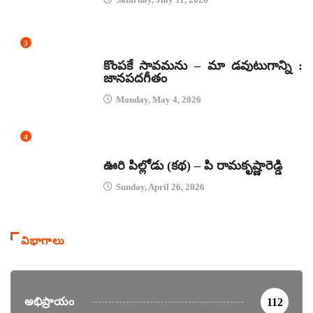
3
జానపద గీతాలు
కొంపకే సావమను – మా డవుటుగాన్ని :
జానపదగీతం
Monday, May 4, 2026
4
కథలు
ఊరి పిల్లోడు (కథ) – పి రామకృష్ణారెడ్డి
Sunday, April 26, 2026
విభాగాలు
అభిప్రాయం
112