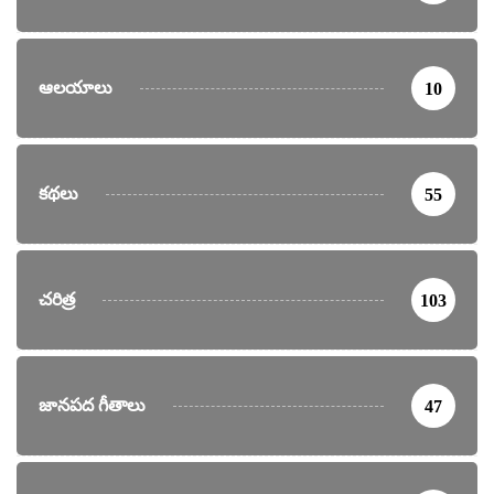
ఆలయాలు
10
కథలు
55
చరిత్ర
103
జానపద గీతాలు
47