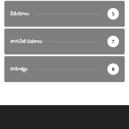
వీడియోలు
5
సాగునీటి పథకాలు
7
సాహిత్యం
8