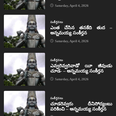
Saturday, April 4, 2026
సంకీర్తనలు
ఎంత చేసిన తనకేది తుద –
అన్నమయ్య సంకీర్తన
Saturday, April 4, 2026
సంకీర్తనలు
ఎవ్వరెవ్వరివాడో యీ జీవుఁడు
చూడ- – అన్నమయ్య సంకీర్తన
Saturday, April 4, 2026
సంకీర్తనలు
చూడరెవ్వరు దీనిసోద్యంబు
పరికించి – అన్నమయ్య సంకీర్తన