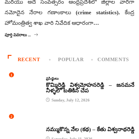
మరియు అదే సంవత్సరం ఆంధ్రప్రదేశ్‌లో జిల్లాల వారీగా
నమోదైన నేరాల గణాంకాలు (crime statistics). కేంద్ర
హోమంత్రిత్వ శాఖ వారి నివేదిక ఆధారంగా…
పూర్తి వివరాలు ...
RECENT
POPULAR
COMMENTS
1
ప్రసిద్ధులు
కొమ్మిరెడ్డి విశ్వమోహనరెడ్డి – జనమనే
నీళ్ళలో బతికిన చేప
Sunday, July 12, 2026
2
కథలు
నమ్ముకొన్న నేల (కథ) – కేతు విశ్వనాథరెడ్డి
Saturday, July 11, 2026