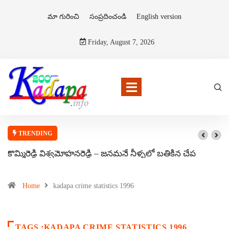
మా గురించి
సంప్రదించండి
English version
Friday, August 7, 2026
TRENDING
కొమ్మిరెడ్డి విశ్వమోహనరెడ్డి – జనమనే నీళ్ళలో బతికిన చేప
Home
kadapa crime statistics 1996
TAGS :KADAPA CRIME STATISTICS 1996