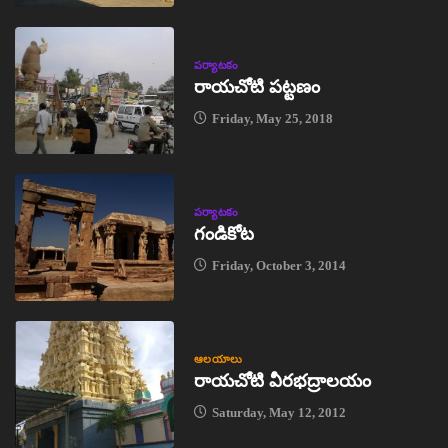
పర్యాటకం
రాయచోటి పట్టణం
Friday, May 25, 2018
పర్యాటకం
గండికోట
Friday, October 3, 2014
ఆలయాలు
రాయచోటి వీరభద్రాలయం
Saturday, May 12, 2012