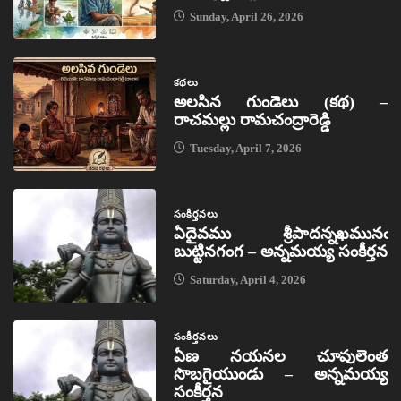
Sunday, April 26, 2026
కథలు
అలసిన గుండెలు (కథ) –
రాచమల్లు రామచంద్రారెడ్డి
Tuesday, April 7, 2026
సంకీర్తనలు
ఏదైవము శ్రీపాదన్నఖమునఁ
బుట్టినగంగ – అన్నమయ్య సంకీర్తన
Saturday, April 4, 2026
సంకీర్తనలు
ఏణ నయనల చూపులెంత
సొబగైయుండు – అన్నమయ్య
సంకీర్తన