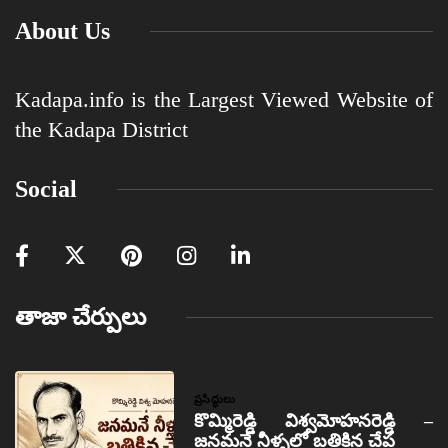
About Us
Kadapa.info is the Largest Viewed Website of
the Kadapa District
Social
తాజా చేర్పులు
ప్రసిద్ధులు
కొమ్మిరెడ్డి విశ్వమోహనరెడ్డి –
జనమనే నీళ్ళలో బతికిన చేప