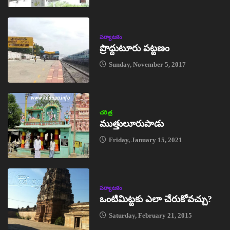
పర్యాటకం
ప్రొద్దుటూరు పట్టణం
Sunday, November 5, 2017
చరిత్ర
ముత్తులూరుపాడు
Friday, January 15, 2021
పర్యాటకం
ఒంటిమిట్టకు ఎలా చేరుకోవచ్చు?
Saturday, February 21, 2015