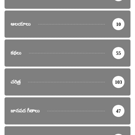
ఆలయాలు
10
కథలు
55
చరిత్ర
103
జానపద గీతాలు
47