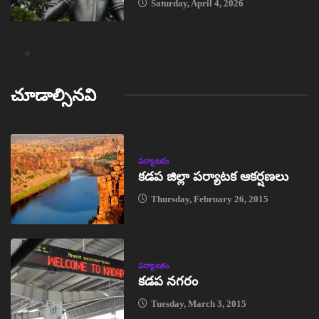
Saturday, April 4, 2026
చూడాల్సినవి
పర్యాటకం
కడప జిల్లా పర్యాటక ఆకర్షణలు
Thursday, February 26, 2015
పర్యాటకం
కడప నగరం
Tuesday, March 3, 2015