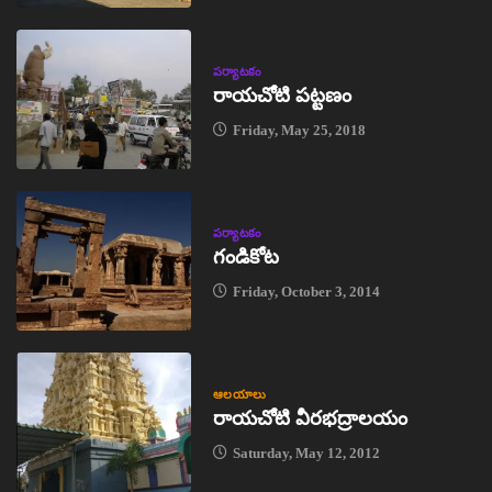
పర్యాటకం
రాయచోటి పట్టణం
Friday, May 25, 2018
పర్యాటకం
గండికోట
Friday, October 3, 2014
ఆలయాలు
రాయచోటి వీరభద్రాలయం
Saturday, May 12, 2012