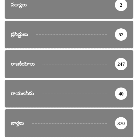
పద్యాలు
2
ప్రసిద్ధులు
52
రాజకీయాలు
247
రాయలసీమ
40
వార్తలు
370