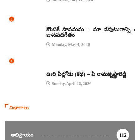
3
జానపద గీతాలు
కొంపకే సావమను – మా డవుటుగాన్ని :
జానపదగీతం
Monday, May 4, 2026
4
కథలు
ఊరి పిల్లోడు (కథ) – పి రామకృష్ణారెడ్డి
Sunday, April 26, 2026
విభాగాలు
అభిప్రాయం
112