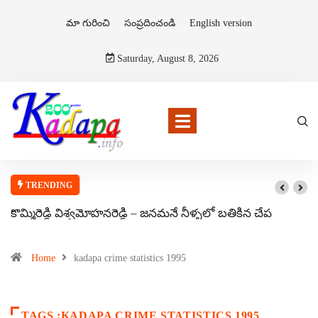
మా గురించి
సంప్రదించండి
English version
Saturday, August 8, 2026
TRENDING
కొమ్మిరెడ్డి విశ్వమోహనరెడ్డి – జనమనే నీళ్ళలో బతికిన చేప
Home
kadapa crime statistics 1995
TAGS :KADAPA CRIME STATISTICS 1995