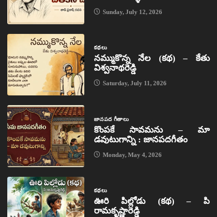
Sunday, July 12, 2026
కథలు
నమ్ముకొన్న నేల (కథ) – కేతు
విశ్వనాథరెడ్డి
Saturday, July 11, 2026
జానపద గీతాలు
కొంపకే సావమను – మా
డవుటుగాన్ని : జానపదగీతం
Monday, May 4, 2026
కథలు
ఊరి పిల్లోడు (కథ) – పి
రామకృష్ణారెడ్డి