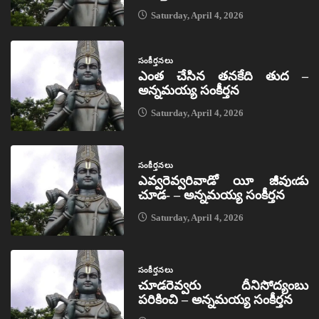
Saturday, April 4, 2026
సంకీర్తనలు
ఎంత చేసిన తనకేది తుద –
అన్నమయ్య సంకీర్తన
Saturday, April 4, 2026
సంకీర్తనలు
ఎవ్వరెవ్వరివాడో యీ జీవుఁడు
చూడ- – అన్నమయ్య సంకీర్తన
Saturday, April 4, 2026
సంకీర్తనలు
చూడరెవ్వరు దీనిసోద్యంబు
పరికించి – అన్నమయ్య సంకీర్తన