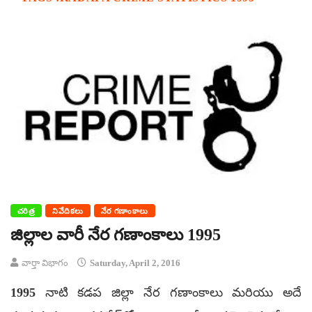
చరిత్ర
నివేదికలు
నేర గణాంకాలు
జిల్లాల వారీ నేర గణాంకాలు 1995
వార్తా విభాగం
Saturday, April 2, 2016
1995 నాటి కడప జిల్లా నేర గణాంకాలు మరియు అదే