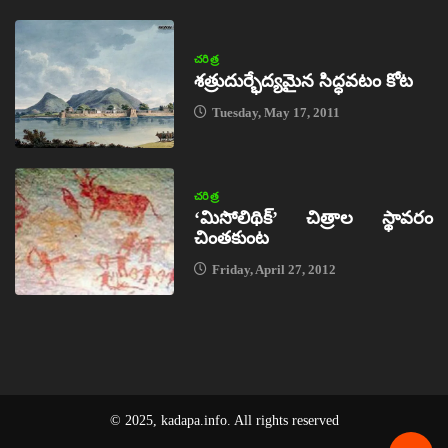
చరిత్ర
శత్రుదుర్భేద్యమైన సిద్ధవటం కోట
Tuesday, May 17, 2011
చరిత్ర
‘మిసోలిథిక్‌’ చిత్రాల స్థావరం
చింతకుంట
Friday, April 27, 2012
© 2025, kadapa.info. All rights reserved