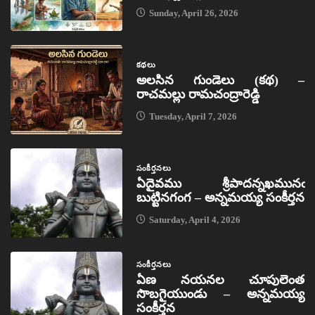
Sunday, April 26, 2026
కథలు
అలసిన గుండెలు (కథ) –
రాచమల్లు రామచంద్రారెడ్డి
Tuesday, April 7, 2026
సంకీర్తనలు
ఏదైవము శ్రీపాదన్నఖమునఁ
బుట్టినగంగ – అన్నమయ్య సంకీర్తన
Saturday, April 4, 2026
సంకీర్తనలు
ఏణ నయనల చూపులెంత
సొబగైయుండు – అన్నమయ్య
సంకీర్తన