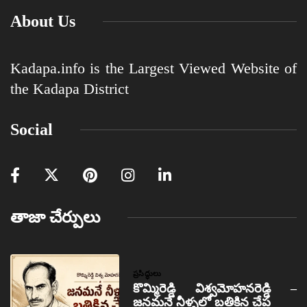
About Us
Kadapa.info is the Largest Viewed Website of
the Kadapa District
Social
తాజా చేర్పులు
ప్రసిద్ధులు
కొమ్మిరెడ్డి విశ్వమోహనరెడ్డి –
జనమనే నీళ్ళలో బతికిన చేప