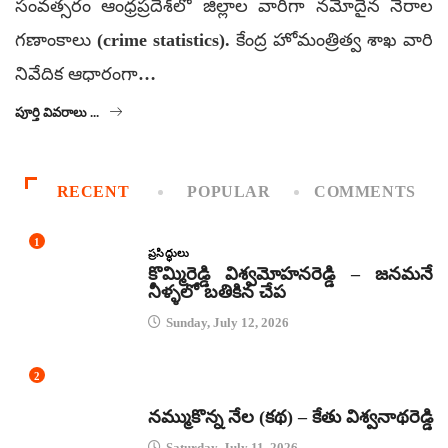
సంవత్సరం ఆంధ్రప్రదేశ్‌లో జిల్లాల వారీగా నమోదైన నేరాల
గణాంకాలు (crime statistics). కేంద్ర హోమంత్రిత్వ శాఖ వారి
నివేదిక ఆధారంగా…
పూర్తి వివరాలు ...
RECENT
POPULAR
COMMENTS
1
ప్రసిద్ధులు
కొమ్మిరెడ్డి విశ్వమోహనరెడ్డి – జనమనే
నీళ్ళలో బతికిన చేప
Sunday, July 12, 2026
2
కథలు
నమ్ముకొన్న నేల (కథ) – కేతు విశ్వనాథరెడ్డి
Saturday, July 11, 2026