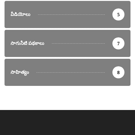
వీడియోలు
5
సాగునీటి పథకాలు
7
సాహిత్యం
8