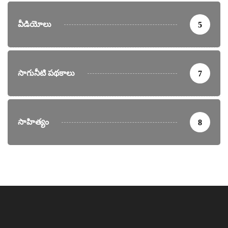
వీడియోలు
5
సాగునీటి పథకాలు
7
సాహిత్యం
8