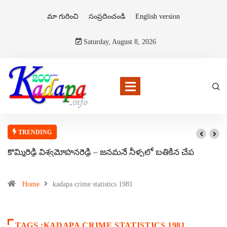
మా గురించి
సంప్రదించండి
English version
Saturday, August 8, 2026
TRENDING
కొమ్మిరెడ్డి విశ్వమోహనరెడ్డి – జనమనే నీళ్ళలో బతికిన చేప
Home
kadapa crime statistics 1981
TAGS :KADAPA CRIME STATISTICS 1981