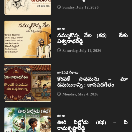
Sunday, July 12, 2026
కథలు
నమ్ముకొన్న నేల (కథ) – కేతు
విశ్వనాథరెడ్డి
Saturday, July 11, 2026
జానపద గీతాలు
కొంపకే సావమను – మా
డవుటుగాన్ని : జానపదగీతం
Monday, May 4, 2026
కథలు
ఊరి పిల్లోడు (కథ) – పి
రామకృష్ణారెడ్డి