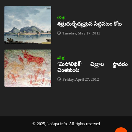
చరిత్ర
శత్రుదుర్భేద్యమైన సిద్ధవటం కోట
Tuesday, May 17, 2011
చరిత్ర
‘మిసోలిథిక్‌’ చిత్రాల స్థావరం
చింతకుంట
Friday, April 27, 2012
© 2025, kadapa.info. All rights reserved