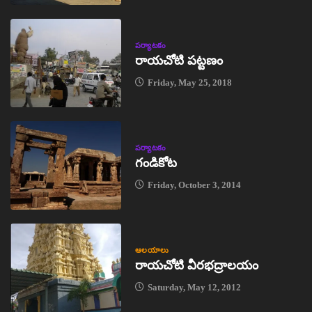
పర్యాటకం
రాయచోటి పట్టణం
Friday, May 25, 2018
పర్యాటకం
గండికోట
Friday, October 3, 2014
ఆలయాలు
రాయచోటి వీరభద్రాలయం
Saturday, May 12, 2012