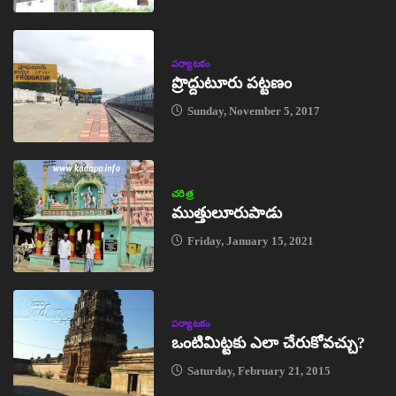
పర్యాటకం
ప్రొద్దుటూరు పట్టణం
Sunday, November 5, 2017
చరిత్ర
ముత్తులూరుపాడు
Friday, January 15, 2021
పర్యాటకం
ఒంటిమిట్టకు ఎలా చేరుకోవచ్చు?
Saturday, February 21, 2015