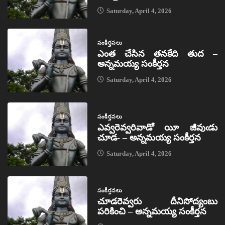
Saturday, April 4, 2026
సంకీర్తనలు
ఎంత చేసిన తనకేది తుద –
అన్నమయ్య సంకీర్తన
Saturday, April 4, 2026
సంకీర్తనలు
ఎవ్వరెవ్వరివాడో యీ జీవుఁడు
చూడ- – అన్నమయ్య సంకీర్తన
Saturday, April 4, 2026
సంకీర్తనలు
చూడరెవ్వరు దీనిసోద్యంబు
పరికించి – అన్నమయ్య సంకీర్తన