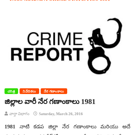
చరిత్ర
నివేదికలు
నేర గణాంకాలు
జిల్లాల వారీ నేర గణాంకాలు 1981
వార్తా విభాగం
Saturday, March 26, 2016
1981 నాటి కడప జిల్లా నేర గణాంకాలు మరియు అదే