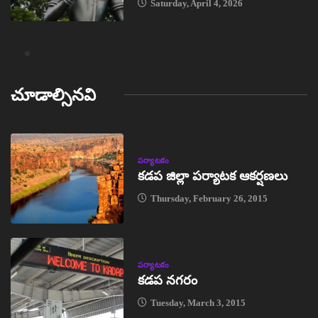
Saturday, April 4, 2026
చూడాల్సినవి
పర్యాటకం
కడప జిల్లా పర్యాటక ఆకర్షణలు
Thursday, February 26, 2015
పర్యాటకం
కడప నగరం
Tuesday, March 3, 2015