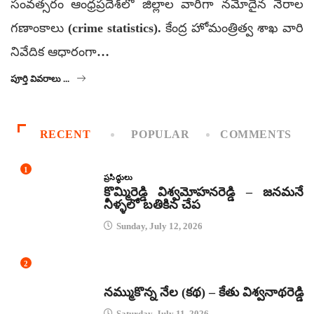
సంవత్సరం ఆంధ్రప్రదేశ్‌లో జిల్లాల వారీగా నమోదైన నేరాల
గణాంకాలు (crime statistics). కేంద్ర హోమంత్రిత్వ శాఖ వారి
నివేదిక ఆధారంగా…
పూర్తి వివరాలు ...
RECENT
POPULAR
COMMENTS
1
ప్రసిద్ధులు
కొమ్మిరెడ్డి విశ్వమోహనరెడ్డి – జనమనే
నీళ్ళలో బతికిన చేప
Sunday, July 12, 2026
2
కథలు
నమ్ముకొన్న నేల (కథ) – కేతు విశ్వనాథరెడ్డి
Saturday, July 11, 2026