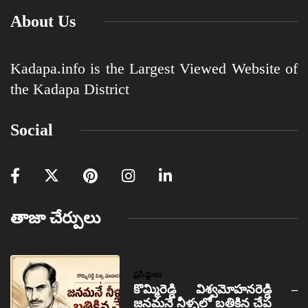
About Us
Kadapa.info is the Largest Viewed Website of
the Kadapa District
Social
తాజా చేర్పులు
ప్రసిద్ధులు
కొమ్మిరెడ్డి విశ్వమోహనరెడ్డి –
జనమనే నీళ్ళలో బతికిన చేప