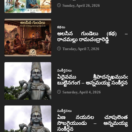
Sunday, April 26, 2026
కథలు
అలసిన గుండెలు (కథ) –
రాచమల్లు రామచంద్రారెడ్డి
Tuesday, April 7, 2026
సంకీర్తనలు
ఏదైవము శ్రీపాదన్నఖమునఁ
బుట్టినగంగ – అన్నమయ్య సంకీర్తన
Saturday, April 4, 2026
సంకీర్తనలు
ఏణ నయనల చూపులెంత
సొబగైయుండు – అన్నమయ్య
సంకీర్తన