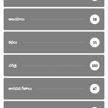
ఆలయాలు
10
కథలు
55
చరిత్ర
103
జానపద గీతాలు
47