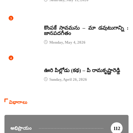
3
జానపద గీతాలు
కొంపకే సావమను – మా డవుటుగాన్ని :
జానపదగీతం
Monday, May 4, 2026
4
కథలు
ఊరి పిల్లోడు (కథ) – పి రామకృష్ణారెడ్డి
Sunday, April 26, 2026
విభాగాలు
అభిప్రాయం
112