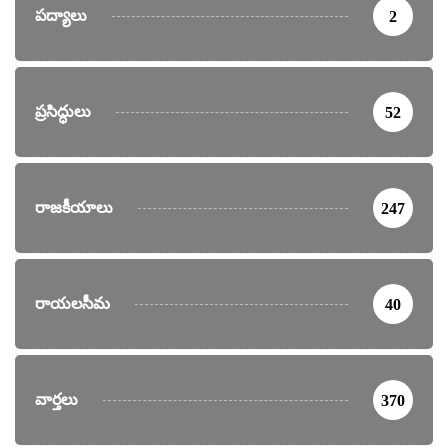
పద్యాలు
2
ప్రసిద్ధులు
52
రాజకీయాలు
247
రాయలసీమ
40
వార్తలు
370