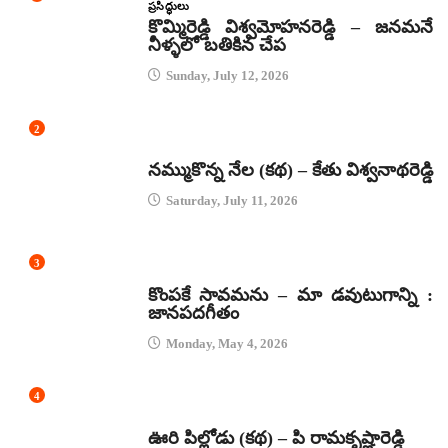
ప్రసిద్ధులు
కొమ్మిరెడ్డి విశ్వమోహనరెడ్డి – జనమనే
నీళ్ళలో బతికిన చేప
Sunday, July 12, 2026
2
కథలు
నమ్ముకొన్న నేల (కథ) – కేతు విశ్వనాథరెడ్డి
Saturday, July 11, 2026
3
జానపద గీతాలు
కొంపకే సావమను – మా డవుటుగాన్ని :
జానపదగీతం
Monday, May 4, 2026
4
కథలు
ఊరి పిల్లోడు (కథ) – పి రామకృష్ణారెడ్డి