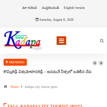
మా గురించి
సంప్రదించండి
English version
Saturday, August 8, 2026
TRENDING
కొమ్మిరెడ్డి విశ్వమోహనరెడ్డి – జనమనే నీళ్ళలో బతికిన చేప
Home
kadapa city tourist spots
TAGS :KADAPA CITY TOURIST SPOTS