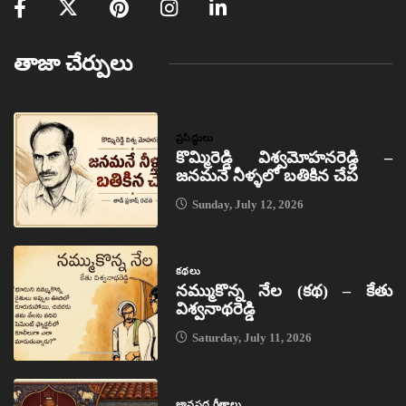
తాజా చేర్పులు
ప్రసిద్ధులు
కొమ్మిరెడ్డి విశ్వమోహనరెడ్డి –
జనమనే నీళ్ళలో బతికిన చేప
Sunday, July 12, 2026
కథలు
నమ్ముకొన్న నేల (కథ) – కేతు
విశ్వనాథరెడ్డి
Saturday, July 11, 2026
జానపద గీతాలు