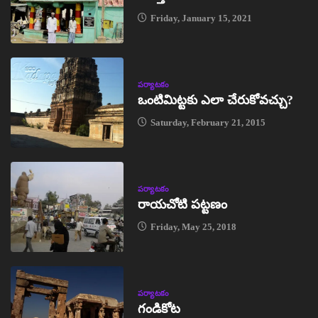
Friday, January 15, 2021
పర్యాటకం
ఒంటిమిట్టకు ఎలా చేరుకోవచ్చు?
Saturday, February 21, 2015
పర్యాటకం
రాయచోటి పట్టణం
Friday, May 25, 2018
పర్యాటకం
గండికోట