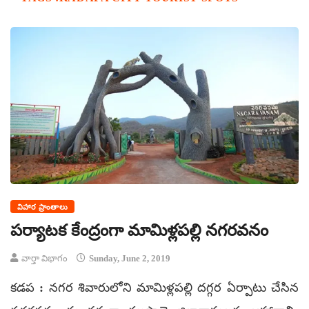
విహార ప్రాంతాలు
పర్యాటక కేంద్రంగా మామిళ్లపల్లి నగరవనం
వార్తా విభాగం
Sunday, June 2, 2019
కడప : నగర శివారులోని మామిళ్లపల్లి దగ్గర ఏర్పాటు చేసిన