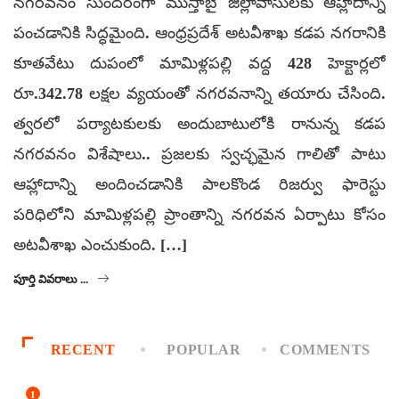
నగరవనం సుందరంగా ముస్తాబై జిల్లావాసులకు ఆహ్లాదాన్ని
పంచడానికి సిద్ధమైంది. ఆంధ్రప్రదేశ్‌ అటవీశాఖ కడప నగరానికి
కూతవేటు దుపంలో మామిళ్లపల్లి వద్ద 428 హెక్టార్లలో
రూ.342.78 లక్షల వ్యయంతో నగరవనాన్ని తయారు చేసింది.
త్వరలో పర్యాటకులకు అందుబాటులోకి రానున్న కడప
నగరవనం విశేషాలు.. ప్రజలకు స్వచ్ఛమైన గాలితో పాటు
ఆహ్లాదాన్ని అందించడానికి పాలకొండ రిజర్వు ఫారెస్టు
పరిధిలోని మామిళ్లపల్లి ప్రాంతాన్ని నగరవన ఏర్పాటు కోసం
అటవీశాఖ ఎంచుకుంది. […]
పూర్తి వివరాలు ...
RECENT
POPULAR
COMMENTS
1