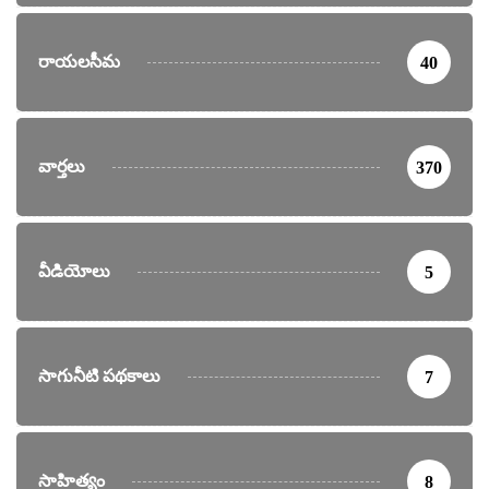
రాయలసీమ
40
వార్తలు
370
వీడియోలు
5
సాగునీటి పథకాలు
7
సాహిత్యం
8