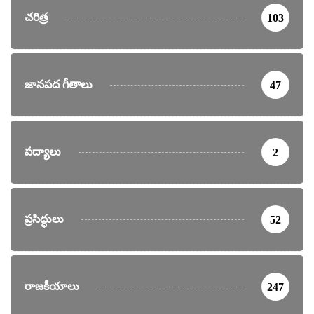
చరిత్ర
103
జానపద గీతాలు
47
పద్యాలు
2
ప్రసిద్ధులు
52
రాజకీయాలు
247