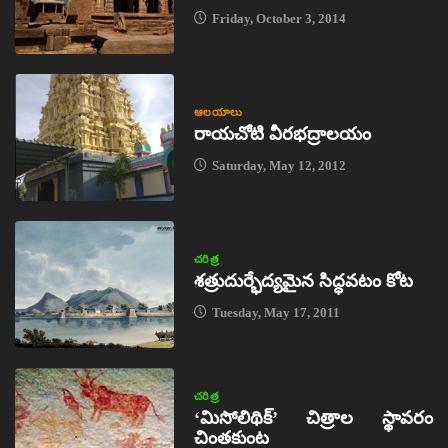
Friday, October 3, 2014
ఆలయాలు
రాయచోటి వీరభద్రాలయం
Saturday, May 12, 2012
చరిత్ర
శత్రుదుర్భేద్యమైన సిద్ధవటం కోట
Tuesday, May 17, 2011
చరిత్ర
‘మిసోలిథిక్‌’ చిత్రాల స్థావరం
చింతకుంట