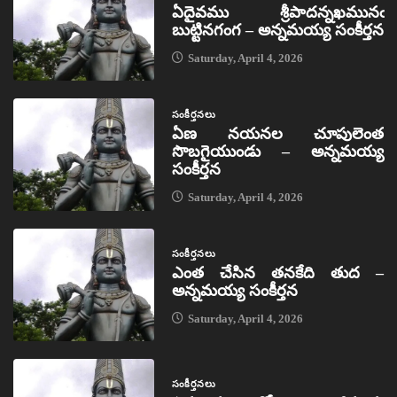
ఏదైవము శ్రీపాదన్నఖమునఁ
బుట్టినగంగ – అన్నమయ్య సంకీర్తన
Saturday, April 4, 2026
సంకీర్తనలు
ఏణ నయనల చూపులెంత
సొబగైయుండు – అన్నమయ్య
సంకీర్తన
Saturday, April 4, 2026
సంకీర్తనలు
ఎంత చేసిన తనకేది తుద –
అన్నమయ్య సంకీర్తన
Saturday, April 4, 2026
సంకీర్తనలు