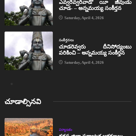
ఎవ్వరెవ్వరివాడో యీ జీవుఁడు
చూడ- – అన్నమయ్య సంకీర్తన
Saturday, April 4, 2026
సంకీర్తనలు
చూడరెవ్వరు దీనిసోద్యంబు
పరికించి – అన్నమయ్య సంకీర్తన
Saturday, April 4, 2026
చూడాల్సినవి
పర్యాటకం