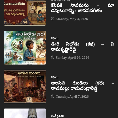
కొంపకే సావమను – మా
డవుటుగాన్ని : జానపదగీతం
Monday, May 4, 2026
కథలు
ఊరి పిల్లోడు (కథ) – పి
రామకృష్ణారెడ్డి
Sunday, April 26, 2026
కథలు
అలసిన గుండెలు (కథ) –
రాచమల్లు రామచంద్రారెడ్డి
Tuesday, April 7, 2026
సంకీర్తనలు