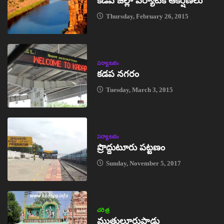
కడప జిల్లా పర్యాటక ఆకర్షణలు
Thursday, February 26, 2015
పర్యాటకం
కడప నగరం
Tuesday, March 3, 2015
పర్యాటకం
ప్రొద్దుటూరు పట్టణం
Sunday, November 5, 2017
చరిత్ర
ముత్తులూరుపాడు