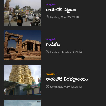
పర్యాటకం
రాయచోటి పట్టణం
Friday, May 25, 2018
పర్యాటకం
గండికోట
Friday, October 3, 2014
ఆలయాలు
రాయచోటి వీరభద్రాలయం
Saturday, May 12, 2012