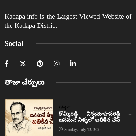
Kadapa.info is the Largest Viewed Website of
the Kadapa District
Social
తాజా చేర్పులు
ప్రసిద్ధులు
కొమ్మిరెడ్డి విశ్వమోహనరెడ్డి –
జనమనే నీళ్ళలో బతికిన చేప
Sunday, July 12, 2026