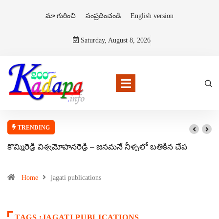
మా గురించి
సంప్రదించండి
English version
Saturday, August 8, 2026
TRENDING
కొమ్మిరెడ్డి విశ్వమోహనరెడ్డి – జనమనే నీళ్ళలో బతికిన చేప
Home
jagati publications
TAGS :JAGATI PUBLICATIONS