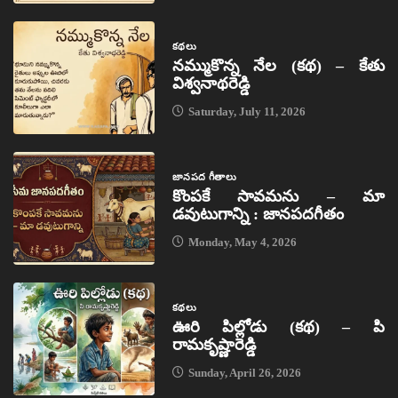
కథలు
నమ్ముకొన్న నేల (కథ) – కేతు
విశ్వనాథరెడ్డి
Saturday, July 11, 2026
జానపద గీతాలు
కొంపకే సావమను – మా
డవుటుగాన్ని : జానపదగీతం
Monday, May 4, 2026
కథలు
ఊరి పిల్లోడు (కథ) – పి
రామకృష్ణారెడ్డి
Sunday, April 26, 2026