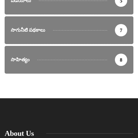
వీడియోలు
5
సాగునీటి పథకాలు
7
సాహిత్యం
8
About Us