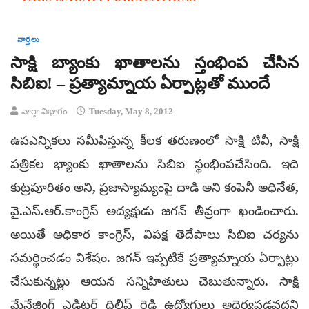
వార్తలు
సాక్షి బ్యాంకు ఖాతాలను స్తంభింప చేసిన
సిబిఐ! – ప్రత్యామ్నాయ ఏర్పాట్లతో ముందే
వార్తా విభాగం
Tuesday, May 8, 2012
ఉపఎన్నికలు సమీపిస్తున్న కీలక తరుణంలో సాక్షి టివీ, సాక్షి
పత్రికల భ్యాంకు ఖాతాలను సిబిఐ స్థంభింపచేసింది. ఇది
కుట్రపూరితం అని, ప్రజాస్యామ్యంపై దాడి అని కంపెనీ అధినేత,
వై.ఎస్.ఆర్.కాంగ్రెస్ అద్యక్షుడు జగన్ తీవ్రంగా ఖండించారు.
అయితే అధికార కాంగ్రెస్, విపక్ష తెదేపాలు సిబిఐ చర్యను
సమర్థించడం విశేషం. జగన్ ఇప్పటికే ప్రత్యామ్నాయ ఏర్పాట్లు
చేసుకున్నట్లు ఆయన సన్నిహితులు చెబుతున్నారు. సాక్షి
మేనేజింగ్ ఎడిటర్ దిలీప్ రెడ్డి ఉద్యోగులు అధైర్యపడవద్దని