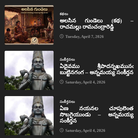
కథలు
అలసిన గుండెలు (కథ) –
రాచమల్లు రామచంద్రారెడ్డి
Tuesday, April 7, 2026
సంకీర్తనలు
ఏదైవము శ్రీపాదన్నఖమునఁ
బుట్టినగంగ – అన్నమయ్య సంకీర్తన
Saturday, April 4, 2026
సంకీర్తనలు
ఏణ నయనల చూపులెంత
సొబగైయుండు – అన్నమయ్య
సంకీర్తన
Saturday, April 4, 2026