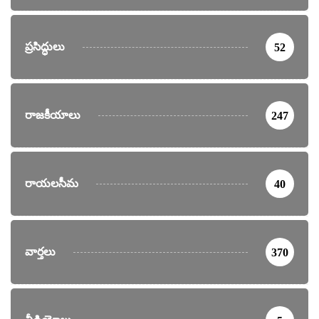
ప్రసిద్ధులు
52
రాజకీయాలు
247
రాయలసీమ
40
వార్తలు
370