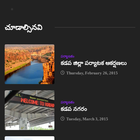
చూడాల్సినవి
పర్యాటకం
కడప జిల్లా పర్యాటక ఆకర్షణలు
Thursday, February 26, 2015
పర్యాటకం
కడప నగరం
Tuesday, March 3, 2015