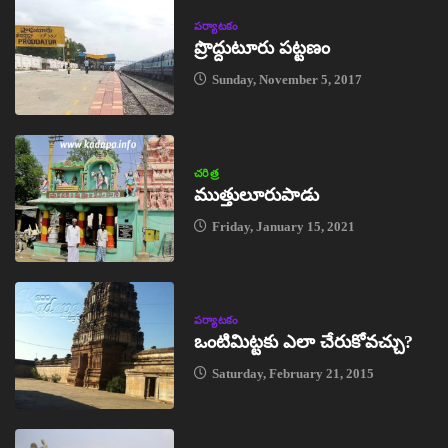
పర్యాటకం
ప్రొద్దుటూరు పట్టణం
Sunday, November 5, 2017
చరిత్ర
ముత్తులూరుపాడు
Friday, January 15, 2021
పర్యాటకం
ఒంటిమిట్టకు ఎలా చేరుకోవచ్చు?
Saturday, February 21, 2015