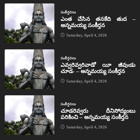
సంకీర్తనలు
ఎంత చేసిన తనకేది తుద –
అన్నమయ్య సంకీర్తన
Saturday, April 4, 2026
సంకీర్తనలు
ఎవ్వరెవ్వరివాడో యీ జీవుఁడు
చూడ- – అన్నమయ్య సంకీర్తన
Saturday, April 4, 2026
సంకీర్తనలు
చూడరెవ్వరు దీనిసోద్యంబు
పరికించి – అన్నమయ్య సంకీర్తన
Saturday, April 4, 2026