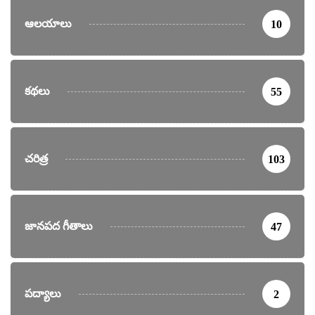
ఆలయాలు
10
కథలు
55
చరిత్ర
103
జానపద గీతాలు
47
పద్యాలు
2