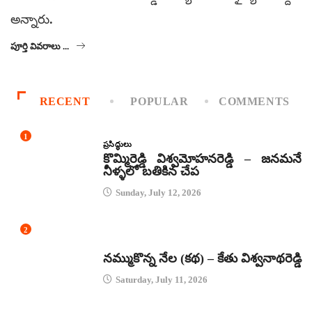
అన్నారు.
పూర్తి వివరాలు ...
RECENT
POPULAR
COMMENTS
1
ప్రసిద్ధులు
కొమ్మిరెడ్డి విశ్వమోహనరెడ్డి – జనమనే
నీళ్ళలో బతికిన చేప
Sunday, July 12, 2026
2
కథలు
నమ్ముకొన్న నేల (కథ) – కేతు విశ్వనాథరెడ్డి
Saturday, July 11, 2026