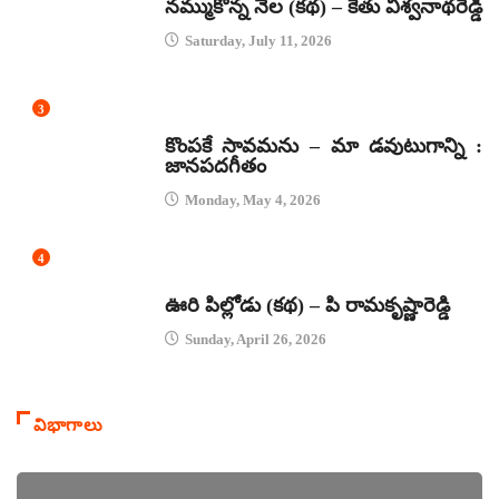
నమ్ముకొన్న నేల (కథ) – కేతు విశ్వనాథరెడ్డి
Saturday, July 11, 2026
3
జానపద గీతాలు
కొంపకే సావమను – మా డవుటుగాన్ని :
జానపదగీతం
Monday, May 4, 2026
4
కథలు
ఊరి పిల్లోడు (కథ) – పి రామకృష్ణారెడ్డి
Sunday, April 26, 2026
విభాగాలు