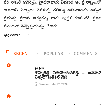
ఫర్ సోషల్ అవేర్నెస్, హైదరాబాదు విభజిత ఆం.ప్ర రాష్ట్రంలో
రాజధాని ఏర్పాటు వెనకున్న రహస్య అజెండాలను అప్పటి
ప్రభుత్వ ప్రధాన కార్యదర్శి గారు పుస్తక రూపంలో ప్రజల
ముందుకు తెచ్చే ప్రయత్నం చేశారు.
పూర్తి వివరాలు ...
RECENT
POPULAR
COMMENTS
1
ప్రసిద్ధులు
కొమ్మిరెడ్డి విశ్వమోహనరెడ్డి – జనమనే
నీళ్ళలో బతికిన చేప
Sunday, July 12, 2026
2
కథలు