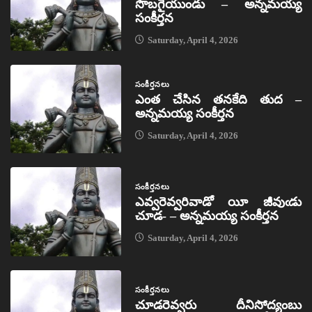
సొబగైయుండు – అన్నమయ్య
సంకీర్తన
Saturday, April 4, 2026
సంకీర్తనలు
ఎంత చేసిన తనకేది తుద –
అన్నమయ్య సంకీర్తన
Saturday, April 4, 2026
సంకీర్తనలు
ఎవ్వరెవ్వరివాడో యీ జీవుఁడు
చూడ- – అన్నమయ్య సంకీర్తన
Saturday, April 4, 2026
సంకీర్తనలు
చూడరెవ్వరు దీనిసోద్యంబు