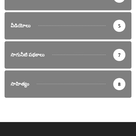
వీడియోలు
5
సాగునీటి పథకాలు
7
సాహిత్యం
8