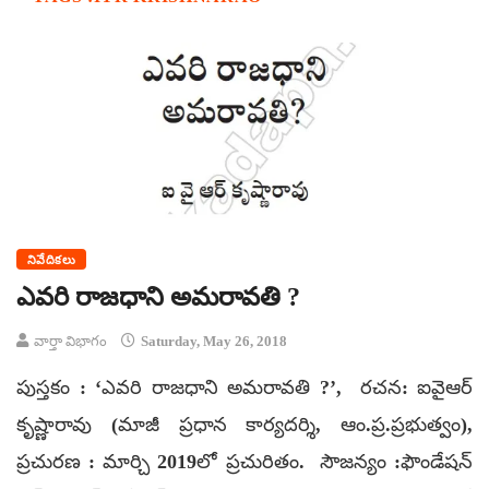
నివేదికలు
ఎవరి రాజధాని అమరావతి ?
వార్తా విభాగం
Saturday, May 26, 2018
పుస్తకం : ‘ఎవరి రాజధాని అమరావతి ?’, రచన: ఐవైఆర్
కృష్ణారావు (మాజీ ప్రధాన కార్యదర్శి, ఆం.ప్ర.ప్రభుత్వం),
ప్రచురణ : మార్చి 2019లో ప్రచురితం. సౌజన్యం :ఫౌండేషన్