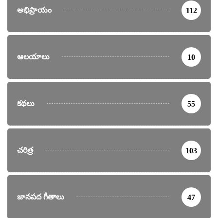
అభిప్రాయం
112
ఆలయాలు
10
కథలు
55
చరిత్ర
103
జానపద గీతాలు
47