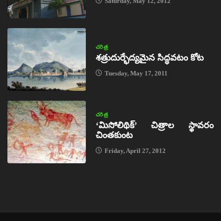
Saturday, May 12, 2012
చరిత్ర
శత్రుదుర్భేద్యమైన సిద్ధవటం కోట
Tuesday, May 17, 2011
చరిత్ర
‘మిసోలిథిక్‌’ చిత్రాల స్థావరం
చింతకుంట
Friday, April 27, 2012