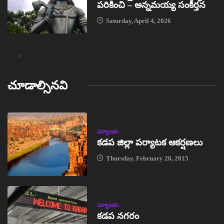
పరికించి – అన్నమయ్య సంకీర్తన
Saturday, April 4, 2026
చూడాల్సినవి
పర్యాటకం
కడప జిల్లా పర్యాటక ఆకర్షణలు
Thursday, February 26, 2015
పర్యాటకం
కడప నగరం