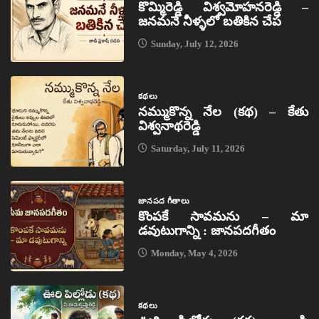
కొమ్మిరెడ్డి విశ్వమోహనరెడ్డి –
జనమనే నీళ్ళలో బతికిన చేప
Sunday, July 12, 2026
కథలు
నమ్ముకొన్న నేల (కథ) – కేతు
విశ్వనాథరెడ్డి
Saturday, July 11, 2026
జానపద గీతాలు
కొంపకే సావమను – మా
డవుటుగాన్ని : జానపదగీతం
Monday, May 4, 2026
కథలు