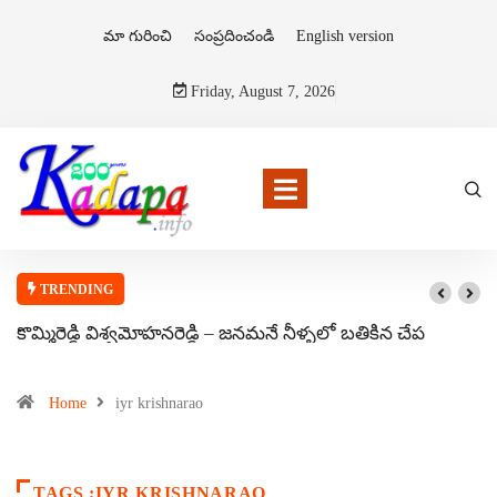
మా గురించి
సంప్రదించండి
English version
Friday, August 7, 2026
TRENDING
కొమ్మిరెడ్డి విశ్వమోహనరెడ్డి – జనమనే నీళ్ళలో బతికిన చేప
Home
iyr krishnarao
TAGS :IYR KRISHNARAO