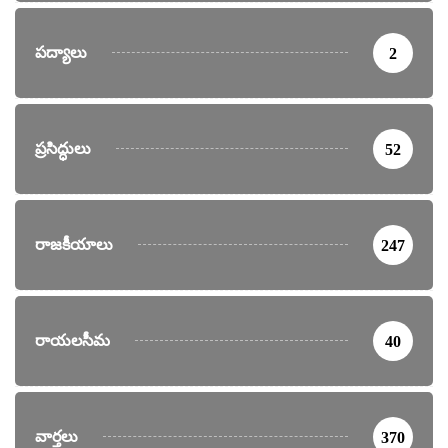
పద్యాలు
2
ప్రసిద్ధులు
52
రాజకీయాలు
247
రాయలసీమ
40
వార్తలు
370