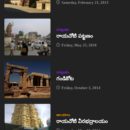
Saturday, February 21, 2015
పర్యాటకం
రాయచోటి పట్టణం
Friday, May 25, 2018
పర్యాటకం
గండికోట
Friday, October 3, 2014
ఆలయాలు
రాయచోటి వీరభద్రాలయం