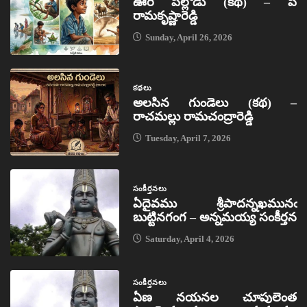
ఊరి పిల్లోడు (కథ) – పి
రామకృష్ణారెడ్డి
Sunday, April 26, 2026
కథలు
అలసిన గుండెలు (కథ) –
రాచమల్లు రామచంద్రారెడ్డి
Tuesday, April 7, 2026
సంకీర్తనలు
ఏదైవము శ్రీపాదన్నఖమునఁ
బుట్టినగంగ – అన్నమయ్య సంకీర్తన
Saturday, April 4, 2026
సంకీర్తనలు
ఏణ నయనల చూపులెంత