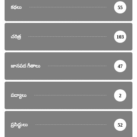
కథలు
55
చరిత్ర
103
జానపద గీతాలు
47
పద్యాలు
2
ప్రసిద్ధులు
52