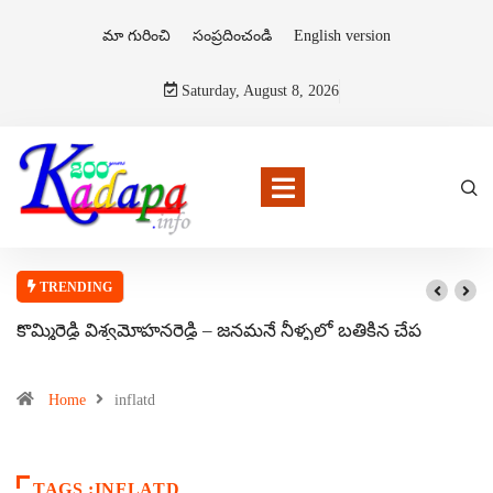
మా గురించి
సంప్రదించండి
English version
Saturday, August 8, 2026
TRENDING
కొమ్మిరెడ్డి విశ్వమోహనరెడ్డి – జనమనే నీళ్ళలో బతికిన చేప
Home
inflatd
TAGS :INFLATD