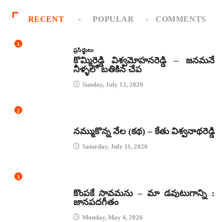
RECENT
POPULAR
COMMENTS
1
ప్రసిద్ధులు
కొమ్మిరెడ్డి విశ్వమోహనరెడ్డి – జనమనే
నీళ్ళలో బతికిన చేప
Sunday, July 12, 2026
2
కథలు
నమ్ముకొన్న నేల (కథ) – కేతు విశ్వనాథరెడ్డి
Saturday, July 11, 2026
3
జానపద గీతాలు
కొంపకే సావమను – మా డవుటుగాన్ని :
జానపదగీతం
Monday, May 4, 2026