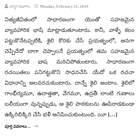
వార్తా విభాగం
Monday, February 11, 2019
నిత్యజీవితంలో సాధారణంగా యెంతో సహజమైన
వ్యావహారిక భాషే మాట్లాడుతూంటారు. కానీ, వాళ్ళే కలం
పట్టుకొనేటప్పటికి, శైలి కొరకు చేసే ప్రయత్నంలో, అనగా
చెప్పేదేదో బాగా చెప్పాలనే ప్రయత్నంలో తమ సహజమైన
వ్యావహారిక భాష మరిచిపోతుంటారు. సాధారణంగా
రచయితలు పనిగట్టుకొని సాధనచేసి యేదో ఒక రచనా
విధానాన్ని అలవరచుకుంటారు. దాన్నే శైలి అంటాం. శైలిలో
గాంభీర్యమూ, ఉదాత్తతా, వేగమూ, ఉద్రతీ లాంటి గుణాలు
బలీయంగా వున్నప్పుడు, ఆ శైలి పాఠకులను ఊపిరాడకుండా
ఉక్కిరిబిక్కిరి చేసి భళీ అనిపించుకుంటుంది. యీ […]
పూర్తి వివరాలు ...