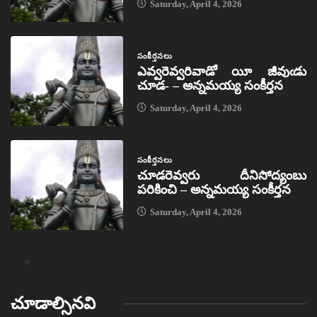
Saturday, April 4, 2026
సంకీర్తనలు
ఎవ్వరెవ్వరివాడో యీ జీవుఁడు
చూడ- – అన్నమయ్య సంకీర్తన
Saturday, April 4, 2026
సంకీర్తనలు
చూడరెవ్వరు దీనిసోద్యంబు
పరికించి – అన్నమయ్య సంకీర్తన
Saturday, April 4, 2026
చూడాల్సినవి