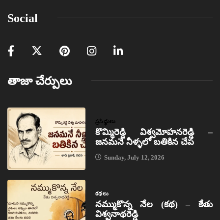
Social
తాజా చేర్పులు
ప్రసిద్ధులు
కొమ్మిరెడ్డి విశ్వమోహనరెడ్డి –
జనమనే నీళ్ళలో బతికిన చేప
Sunday, July 12, 2026
కథలు
నమ్ముకొన్న నేల (కథ) – కేతు
విశ్వనాథరెడ్డి