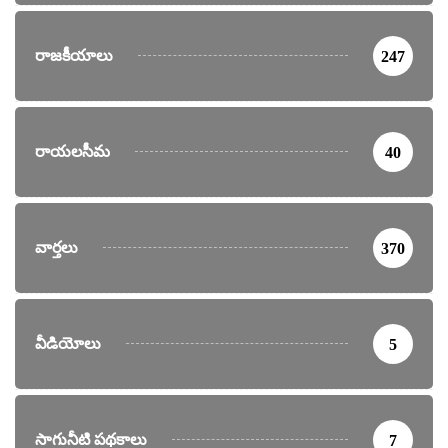
రాజకీయాలు
247
రాయలసీమ
40
వార్తలు
370
వీడియోలు
5
సాగునీటి పథకాలు
7