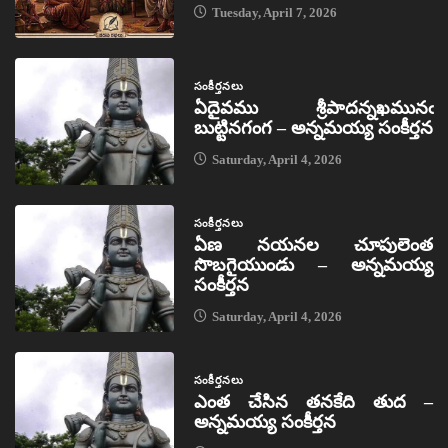
Tuesday, April 7, 2026
సంకీర్తనలు
ఏదైవము శ్రీపాదన్నఖమునఁ
బుట్టినగంగ – అన్నమయ్య సంకీర్తన
Saturday, April 4, 2026
సంకీర్తనలు
ఏణ నయనల చూపులెంత
సొబగైయుండు – అన్నమయ్య
సంకీర్తన
Saturday, April 4, 2026
సంకీర్తనలు
ఎంత చేసిన తనకేది తుద –
అన్నమయ్య సంకీర్తన