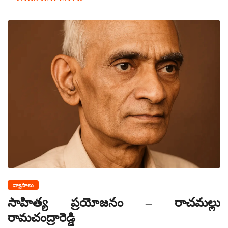
వ్యాసాలు
సాహిత్య ప్రయోజనం – రాచమల్లు
రామచంద్రారెడ్డి