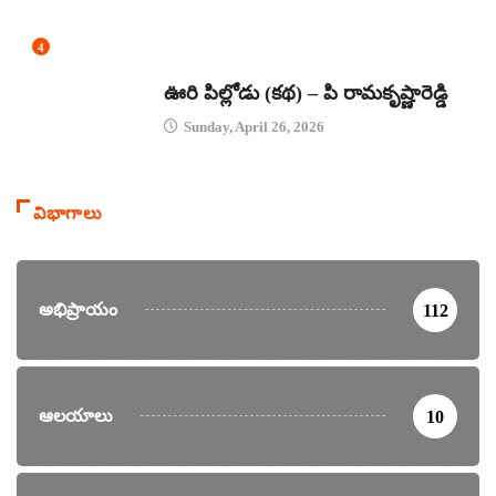
4
కథలు
ఊరి పిల్లోడు (కథ) – పి రామకృష్ణారెడ్డి
Sunday, April 26, 2026
విభాగాలు
అభిప్రాయం
112
ఆలయాలు
10