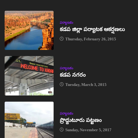
పర్యాటకం
కడప జిల్లా పర్యాటక ఆకర్షణలు
Thursday, February 26, 2015
పర్యాటకం
కడప నగరం
Tuesday, March 3, 2015
పర్యాటకం
ప్రొద్దుటూరు పట్టణం
Sunday, November 5, 2017