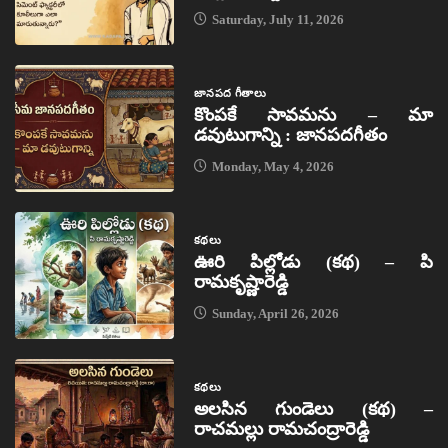
Saturday, July 11, 2026
జానపద గీతాలు
కొంపకే సావమను – మా
డవుటుగాన్ని : జానపదగీతం
Monday, May 4, 2026
కథలు
ఊరి పిల్లోడు (కథ) – పి
రామకృష్ణారెడ్డి
Sunday, April 26, 2026
కథలు
అలసిన గుండెలు (కథ) –
రాచమల్లు రామచంద్రారెడ్డి