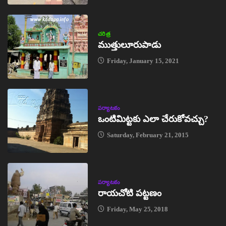
చరిత్ర
ముత్తులూరుపాడు
Friday, January 15, 2021
పర్యాటకం
ఒంటిమిట్టకు ఎలా చేరుకోవచ్చు?
Saturday, February 21, 2015
పర్యాటకం
రాయచోటి పట్టణం
Friday, May 25, 2018