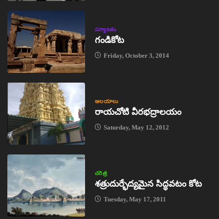
పర్యాటకం
గండికోట
Friday, October 3, 2014
ఆలయాలు
రాయచోటి వీరభద్రాలయం
Saturday, May 12, 2012
చరిత్ర
శత్రుదుర్భేద్యమైన సిద్ధవటం కోట
Tuesday, May 17, 2011