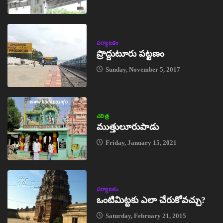
పర్యాటకం
ప్రొద్దుటూరు పట్టణం
Sunday, November 5, 2017
చరిత్ర
ముత్తులూరుపాడు
Friday, January 15, 2021
పర్యాటకం
ఒంటిమిట్టకు ఎలా చేరుకోవచ్చు?
Saturday, February 21, 2015