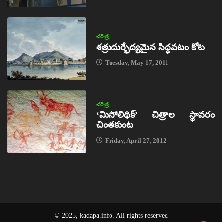
చరిత్ర
శత్రుదుర్భేద్యమైన సిద్ధవటం కోట
Tuesday, May 17, 2011
చరిత్ర
‘మిసోలిథిక్‌’ చిత్రాల స్థావరం
చింతకుంట
Friday, April 27, 2012
© 2025, kadapa.info. All rights reserved