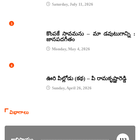
Saturday, July 11, 2026
3
జానపద గీతాలు
కొంపకే సావమను – మా డవుటుగాన్ని :
జానపదగీతం
Monday, May 4, 2026
4
కథలు
ఊరి పిల్లోడు (కథ) – పి రామకృష్ణారెడ్డి
Sunday, April 26, 2026
విభాగాలు
అభిప్రాయం
112