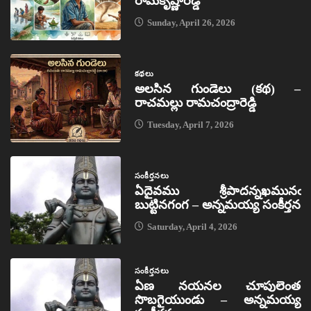
రామకృష్ణారెడ్డి
Sunday, April 26, 2026
కథలు
అలసిన గుండెలు (కథ) –
రాచమల్లు రామచంద్రారెడ్డి
Tuesday, April 7, 2026
సంకీర్తనలు
ఏదైవము శ్రీపాదన్నఖమునఁ
బుట్టినగంగ – అన్నమయ్య సంకీర్తన
Saturday, April 4, 2026
సంకీర్తనలు
ఏణ నయనల చూపులెంత
సొబగైయుండు – అన్నమయ్య