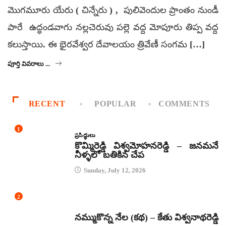
మొగమూరు యేరు ( చిన్నేరు ) , పులివెందుల ప్రాంతం నుండీ
పారే ఉద్ధండవాగు నల్లచెరువు పల్లె వద్ద మోపూరు తిప్ప వద్ద
కలుస్తాయి. ఈ భైరవేశ్వర దేవాలయం త్రివేణీ సంగమ […]
పూర్తి వివరాలు ...
RECENT
POPULAR
COMMENTS
1
ప్రసిద్ధులు
కొమ్మిరెడ్డి విశ్వమోహనరెడ్డి – జనమనే
నీళ్ళలో బతికిన చేప
Sunday, July 12, 2026
2
కథలు
నమ్ముకొన్న నేల (కథ) – కేతు విశ్వనాథరెడ్డి