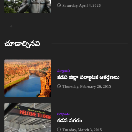
Saturday, April 4, 2026
చూడాల్సినవి
పర్యాటకం
కడప జిల్లా పర్యాటక ఆకర్షణలు
Thursday, February 26, 2015
పర్యాటకం
కడప నగరం
Tuesday, March 3, 2015