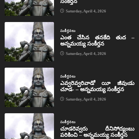
సంకీర్తన
Saturday, April 4, 2026
సంకీర్తనలు
ఎంత చేసిన తనకేది తుద –
అన్నమయ్య సంకీర్తన
Saturday, April 4, 2026
సంకీర్తనలు
ఎవ్వరెవ్వరివాడో యీ జీవుఁడు
చూడ- – అన్నమయ్య సంకీర్తన
Saturday, April 4, 2026
సంకీర్తనలు
చూడరెవ్వరు దీనిసోద్యంబు
పరికించి – అన్నమయ్య సంకీర్తన