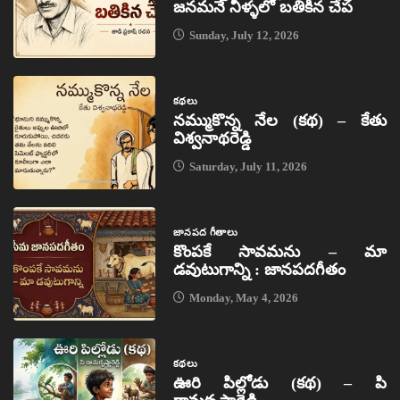
జనమనే నీళ్ళలో బతికిన చేప
Sunday, July 12, 2026
కథలు
నమ్ముకొన్న నేల (కథ) – కేతు
విశ్వనాథరెడ్డి
Saturday, July 11, 2026
జానపద గీతాలు
కొంపకే సావమను – మా
డవుటుగాన్ని : జానపదగీతం
Monday, May 4, 2026
కథలు
ఊరి పిల్లోడు (కథ) – పి