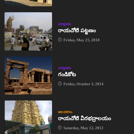
పర్యాటకం
రాయచోటి పట్టణం
Friday, May 25, 2018
పర్యాటకం
గండికోట
Friday, October 3, 2014
ఆలయాలు
రాయచోటి వీరభద్రాలయం
Saturday, May 12, 2012