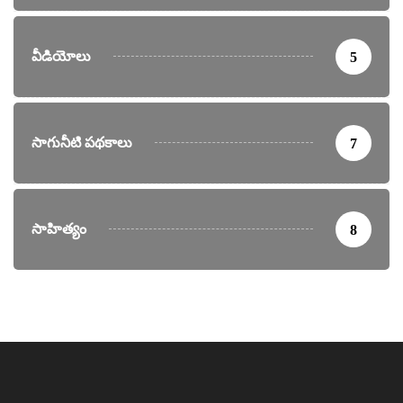
వీడియోలు
5
సాగునీటి పథకాలు
7
సాహిత్యం
8