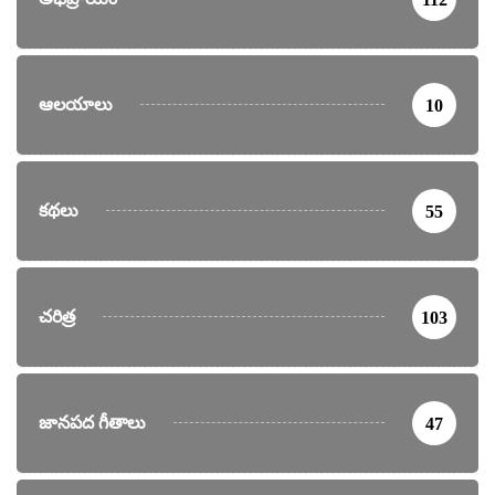
ఆలయాలు
10
కథలు
55
చరిత్ర
103
జానపద గీతాలు
47