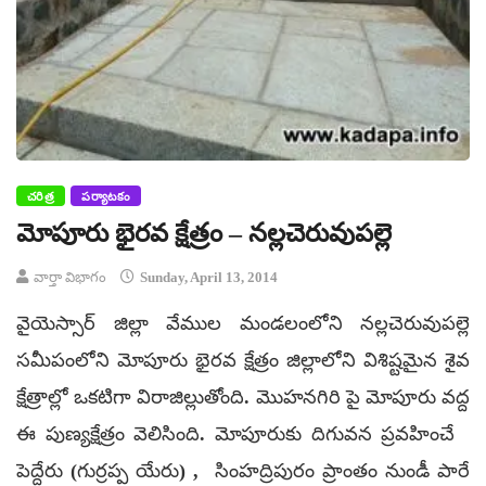
చరిత్ర
పర్యాటకం
మోపూరు భైరవ క్షేత్రం – నల్లచెరువుపల్లె
వార్తా విభాగం
Sunday, April 13, 2014
వైయెస్సార్ జిల్లా వేముల మండలంలోని నల్లచెరువుపల్లె
సమీపంలోని మోపూరు భైరవ క్షేత్రం జిల్లాలోని విశిష్టమైన శైవ
క్షేత్రాల్లో ఒకటిగా విరాజిల్లుతోంది. మొహనగిరి పై మోపూరు వద్ద
ఈ పుణ్యక్షేత్రం వెలిసింది. మోపూరుకు దిగువన ప్రవహించే
పెద్దేరు (గుర్రప్ప యేరు) , సింహద్రిపురం ప్రాంతం నుండీ పారే