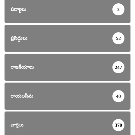
పద్యాలు
2
ప్రసిద్ధులు
52
రాజకీయాలు
247
రాయలసీమ
40
వార్తలు
370