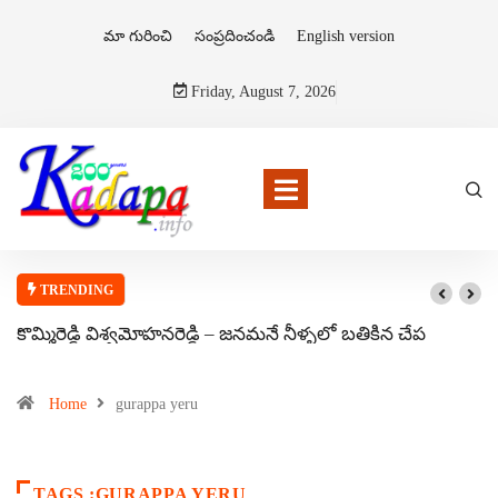
మా గురించి
సంప్రదించండి
English version
Friday, August 7, 2026
TRENDING
కొమ్మిరెడ్డి విశ్వమోహనరెడ్డి – జనమనే నీళ్ళలో బతికిన చేప
Home
gurappa yeru
TAGS :GURAPPA YERU