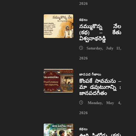
2026
కథలు
నమ్ముకొన్న నేల
(కథ) – కేతు
విశ్వనాథరెడ్డి
Saturday, July 11,
2026
జానపద గీతాలు
కొంపకే సావమను –
మా డవుటుగాన్ని :
జానపదగీతం
Monday, May 4,
2026
కథలు
ఊరి పిల్లోడు (కథ)