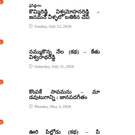
1
ప్రసిద్ధులు
కొమ్మిరెడ్డి విశ్వమోహనరెడ్డి –
జనమనే నీళ్ళలో బతికిన చేప
Sunday, July 12, 2026
2
కథలు
నమ్ముకొన్న నేల (కథ) – కేతు
విశ్వనాథరెడ్డి
Saturday, July 11, 2026
3
జానపద గీతాలు
కొంపకే సావమను – మా
డవుటుగాన్ని : జానపదగీతం
Monday, May 4, 2026
4
కథలు
ఊరి పిల్లోడు (కథ) – పి