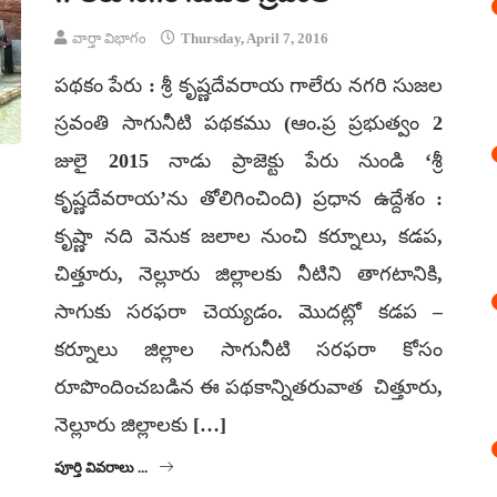
వార్తా విభాగం
Thursday, April 7, 2016
పథకం పేరు : శ్రీ కృష్ణదేవరాయ గాలేరు నగరి సుజల
స్రవంతి సాగునీటి పథకము (ఆం.ప్ర ప్రభుత్వం 2
జులై 2015 నాడు ప్రాజెక్టు పేరు నుండి ‘శ్రీ
కృష్ణదేవరాయ’ను తోలిగించింది) ప్రధాన ఉద్దేశం :
కృష్ణా నది వెనుక జలాల నుంచి కర్నూలు, కడప,
చిత్తూరు, నెల్లూరు జిల్లాలకు నీటిని తాగటానికి,
సాగుకు సరఫరా చెయ్యడం. మొదట్లో కడప –
కర్నూలు జిల్లాల సాగునీటి సరఫరా కోసం
రూపొందించబడిన ఈ పథకాన్నితరువాత చిత్తూరు,
నెల్లూరు జిల్లాలకు […]
పూర్తి వివరాలు ...