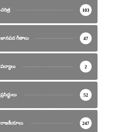
చరిత్ర
103
జానపద గీతాలు
47
పద్యాలు
2
ప్రసిద్ధులు
52
రాజకీయాలు
247