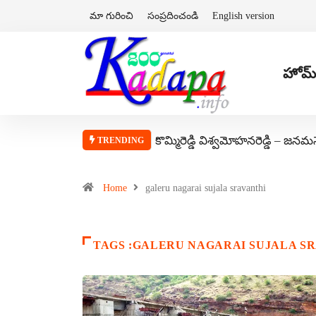
మా గురించి
సంప్రదించండి
English version
హోమ్
కొమ్మిరెడ్డి విశ్వమోహనరెడ్డి – జనమ
TRENDING
Home
galeru nagarai sujala sravanthi
TAGS :GALERU NAGARAI SUJALA S