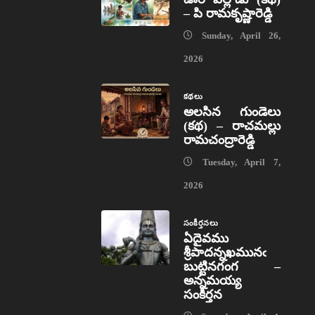
– పి రామకృష్ణారెడ్డి
Sunday, April 26,
2026
కథలు
అలసిన గుండెలు
(కథ) – రాచమల్లు
రామచంద్రారెడ్డి
Tuesday, April 7,
2026
సంకీర్తనలు
ఏదైవము
శ్రీపాదన్నఖమునఁ
బుట్టినగంగ –
అన్నమయ్య
సంకీర్తన