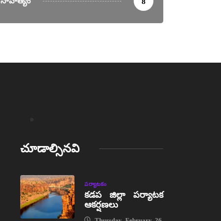
సాహిత్యం
8
చూడాల్సినవి
పర్యాటకం
కడప జిల్లా పర్యాటక
ఆకర్షణలు
Thursday, February 26,