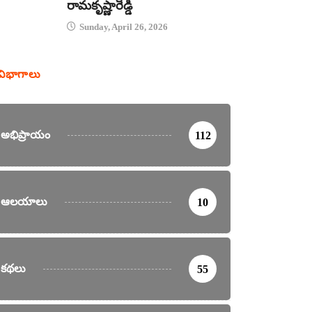
రామకృష్ణారెడ్డి
Sunday, April 26, 2026
విభాగాలు
అభిప్రాయం
112
ఆలయాలు
10
కథలు
55