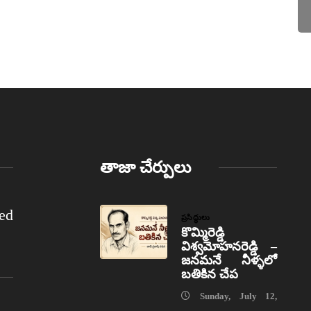
తాజా చేర్పులు
ed
ప్రసిద్ధులు
కొమ్మిరెడ్డి
విశ్వమోహనరెడ్డి –
జనమనే నీళ్ళలో
బతికిన చేప
Sunday, July 12,