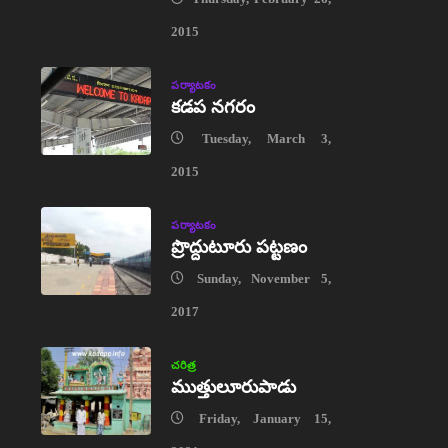
2015
పర్యాటకం
కడప నగరం
Tuesday, March 3,
2015
పర్యాటకం
ప్రొద్దుటూరు పట్టణం
Sunday, November 5,
2017
చరిత్ర
ముత్తులూరుపాడు
Friday, January 15,