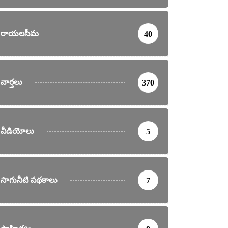
రాయలసీమ
40
వార్తలు
370
వీడియోలు
5
సాగునీటి పథకాలు
7