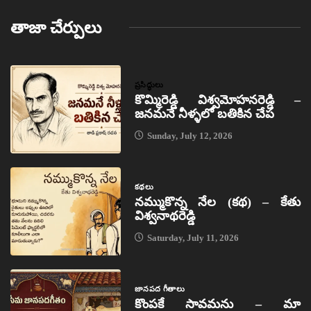
తాజా చేర్పులు
ప్రసిద్ధులు
కొమ్మిరెడ్డి విశ్వమోహనరెడ్డి –
జనమనే నీళ్ళలో బతికిన చేప
Sunday, July 12, 2026
కథలు
నమ్ముకొన్న నేల (కథ) – కేతు
విశ్వనాథరెడ్డి
Saturday, July 11, 2026
జానపద గీతాలు
కొంపకే సావమను – మా