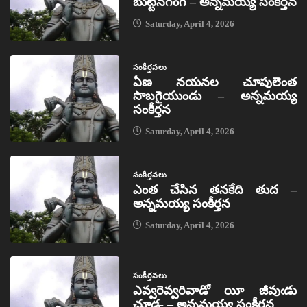
బుట్టినగంగ – అన్నమయ్య సంకీర్తన
Saturday, April 4, 2026
సంకీర్తనలు
ఏణ నయనల చూపులెంత
సొబగైయుండు – అన్నమయ్య
సంకీర్తన
Saturday, April 4, 2026
సంకీర్తనలు
ఎంత చేసిన తనకేది తుద –
అన్నమయ్య సంకీర్తన
Saturday, April 4, 2026
సంకీర్తనలు
ఎవ్వరెవ్వరివాడో యీ జీవుఁడు
చూడ- – అన్నమయ్య సంకీర్తన