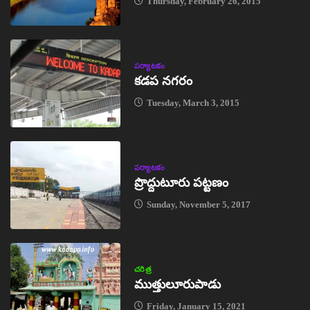
Thursday, February 26, 2015
పర్యాటకం
కడప నగరం
Tuesday, March 3, 2015
పర్యాటకం
ప్రొద్దుటూరు పట్టణం
Sunday, November 5, 2017
చరిత్ర
ముత్తులూరుపాడు
Friday, January 15, 2021