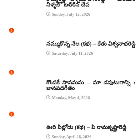
నీళ్ళలో బతికిన చేప
Sunday, July 12, 2026
2
కథలు
నమ్ముకొన్న నేల (కథ) – కేతు విశ్వనాథరెడ్డి
Saturday, July 11, 2026
3
జానపద గీతాలు
కొంపకే సావమను – మా డవుటుగాన్ని :
జానపదగీతం
Monday, May 4, 2026
4
కథలు
ఊరి పిల్లోడు (కథ) – పి రామకృష్ణారెడ్డి
Sunday, April 26, 2026