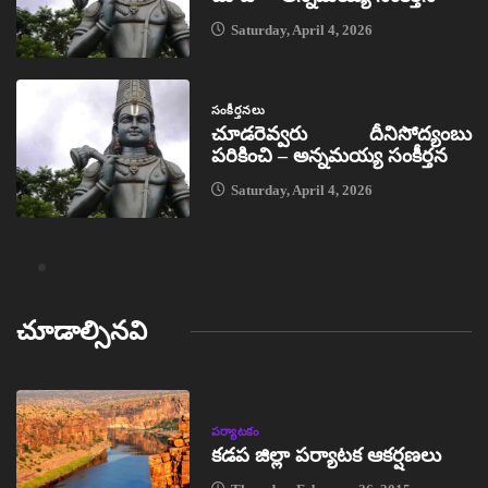
Saturday, April 4, 2026
సంకీర్తనలు
చూడరెవ్వరు దీనిసోద్యంబు
పరికించి – అన్నమయ్య సంకీర్తన
Saturday, April 4, 2026
చూడాల్సినవి
పర్యాటకం
కడప జిల్లా పర్యాటక ఆకర్షణలు