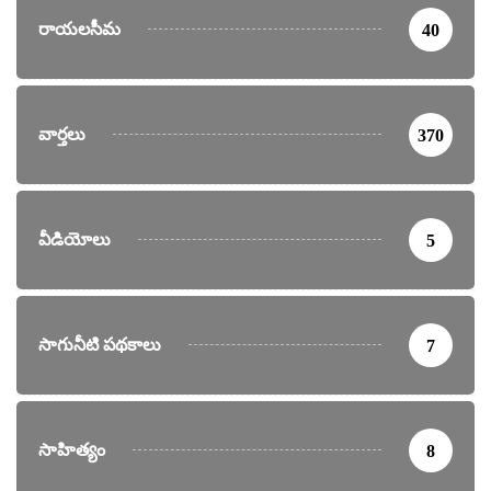
రాయలసీమ
40
వార్తలు
370
వీడియోలు
5
సాగునీటి పథకాలు
7
సాహిత్యం
8