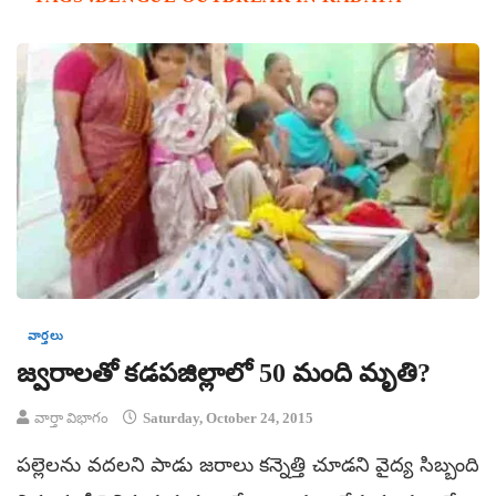
వార్తలు
జ్వరాలతో కడపజిల్లాలో 50 మంది మృతి?
వార్తా విభాగం
Saturday, October 24, 2015
పల్లెలను వదలని పాడు జరాలు కన్నెత్తి చూడని వైద్య సిబ్బంది