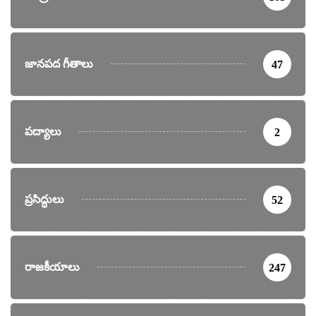
జానపద గీతాలు
47
పద్యాలు
2
ప్రసిద్ధులు
52
రాజకీయాలు
247