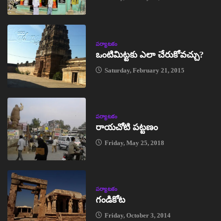
పర్యాటకం
ఒంటిమిట్టకు ఎలా చేరుకోవచ్చు?
Saturday, February 21, 2015
పర్యాటకం
రాయచోటి పట్టణం
Friday, May 25, 2018
పర్యాటకం
గండికోట
Friday, October 3, 2014