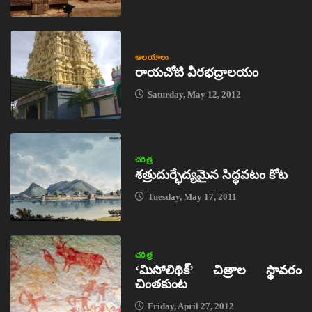
ఆలయాలు
రాయచోటి వీరభద్రాలయం
Saturday, May 12, 2012
చరిత్ర
శత్రుదుర్భేద్యమైన సిద్ధవటం కోట
Tuesday, May 17, 2011
చరిత్ర
‘మిసోలిథిక్‌’ చిత్రాల స్థావరం
చింతకుంట
Friday, April 27, 2012