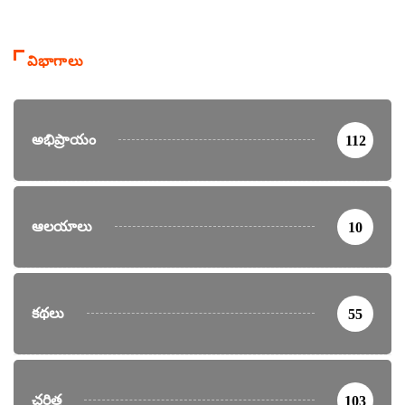
విభాగాలు
అభిప్రాయం
112
ఆలయాలు
10
కథలు
55
చరిత్ర
103