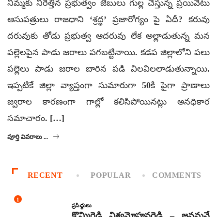
నిమ్మకు నీరెత్తిన ప్రభుత్వం జేబులు గుల్ల చేస్తున్న ప్రయివేటు
ఆసుపత్రులు రాజధాని ‘శ్రద్ధ’ ప్రజారోగ్యం పై ఏదీ? కరువు
దరువుకు తోడు ప్రభుత్వ ఆదరువు లేక అల్లాడుతున్న మన
పల్లెలపైన పాడు జరాలు పగబట్టినాయి. కడప జిల్లాలోని పలు
పల్లెలు పాడు జరాల బారిన పడి విలవిలలాడుతున్నాయి.
ఇప్పటికే జిల్లా వ్యాప్తంగా సుమారుగా 50కి పైగా ప్రాణాలు
జ్వరాల కారణంగా గాల్లో కలిసిపోయినట్లు అనధికార
సమాచారం. […]
పూర్తి వివరాలు ...
RECENT
POPULAR
COMMENTS
1
ప్రసిద్ధులు
కొమ్మిరెడ్డి విశ్వమోహనరెడ్డి – జనమనే