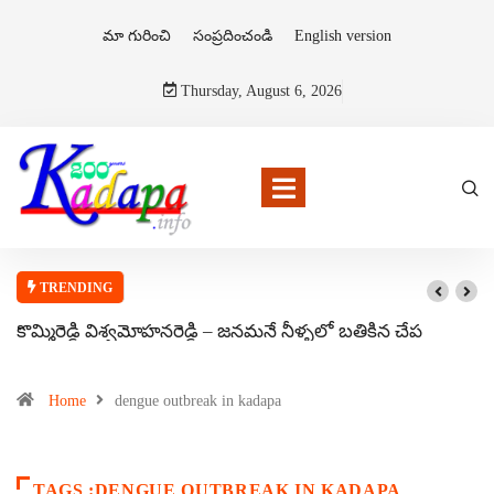
మా గురించి
సంప్రదించండి
English version
Thursday, August 6, 2026
TRENDING
కొమ్మిరెడ్డి విశ్వమోహనరెడ్డి – జనమనే నీళ్ళలో బతికిన చేప
Home
dengue outbreak in kadapa
TAGS :DENGUE OUTBREAK IN KADAPA