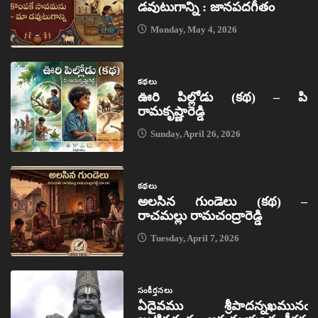
డవుటుగాన్ని : జానపదగీతం
Monday, May 4, 2026
కథలు
ఊరి పిల్లోడు (కథ) – పి
రామకృష్ణారెడ్డి
Sunday, April 26, 2026
కథలు
అలసిన గుండెలు (కథ) –
రాచమల్లు రామచంద్రారెడ్డి
Tuesday, April 7, 2026
సంకీర్తనలు
ఏదైవము శ్రీపాదన్నఖమునఁ