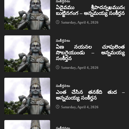
సంకీర్తనలు
ఏదైవము శ్రీపాదన్నఖమునఁ
బుట్టినగంగ – అన్నమయ్య సంకీర్తన
Saturday, April 4, 2026
సంకీర్తనలు
ఏణ నయనల చూపులెంత
సొబగైయుండు – అన్నమయ్య
సంకీర్తన
Saturday, April 4, 2026
సంకీర్తనలు
ఎంత చేసిన తనకేది తుద –
అన్నమయ్య సంకీర్తన
Saturday, April 4, 2026
సంకీర్తనలు