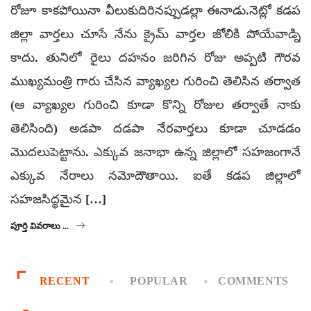
రోజూ కాకపోయినా వీలుకుదిరినప్పుడల్లా ఈనాడు.నెట్లో కడప
జిల్లా వార్తలు చూసే నేను క్రైమ్ వార్తల జోలికి పోయేవాడ్ని
కాదు. తునిలో రైలు దహనం జరిగిన రోజు అప్పటి గౌరవ
ముఖ్యమంత్రి గారు చేసిన వ్యాఖ్యల గురించి తెలిసిన తర్వాత
(ఆ వ్యాఖ్యల గురించి కూడా కొన్ని రోజుల తర్వాతే నాకు
తెలిసింది) అడపా దడపా నేరవార్తలు కూడా చూడడం
మొదలుపెట్టాను. ఎక్కువ జనాభా ఉన్న జిల్లాలో సహజంగానే
ఎక్కువ నేరాలు నమోదౌతాయి. ఐతే కడప జిల్లాలో
సహజసిద్ధమైన […]
పూర్తి వివరాలు ...
RECENT
POPULAR
COMMENTS