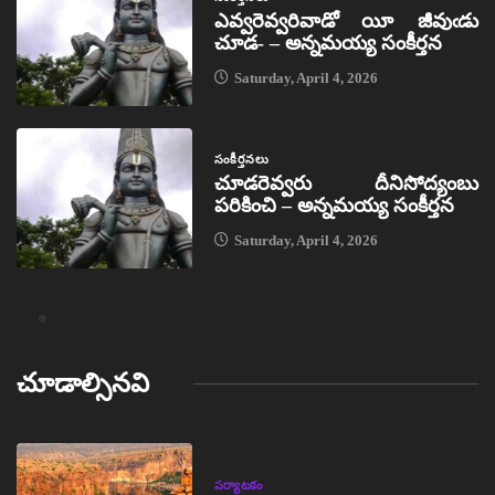
ఎవ్వరెవ్వరివాడో యీ జీవుఁడు
చూడ- – అన్నమయ్య సంకీర్తన
Saturday, April 4, 2026
సంకీర్తనలు
చూడరెవ్వరు దీనిసోద్యంబు
పరికించి – అన్నమయ్య సంకీర్తన
Saturday, April 4, 2026
చూడాల్సినవి
పర్యాటకం