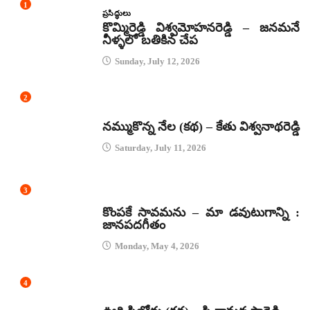
1
ప్రసిద్ధులు
కొమ్మిరెడ్డి విశ్వమోహనరెడ్డి – జనమనే
నీళ్ళలో బతికిన చేప
Sunday, July 12, 2026
2
కథలు
నమ్ముకొన్న నేల (కథ) – కేతు విశ్వనాథరెడ్డి
Saturday, July 11, 2026
3
జానపద గీతాలు
కొంపకే సావమను – మా డవుటుగాన్ని :
జానపదగీతం
Monday, May 4, 2026
4
కథలు