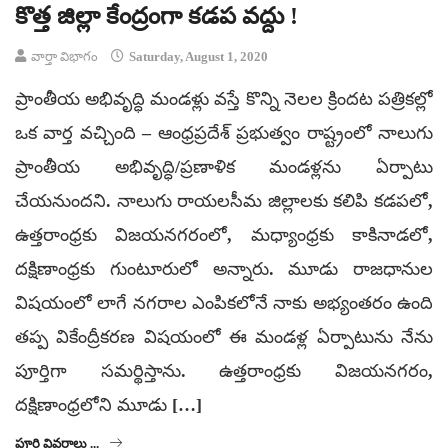
కొత్త జిల్లా కేంద్రంగా కడప వద్దు !
వార్తా విభాగం
Saturday, August 1, 2020
ప్రాంతీయ అభివృద్ధి మండళ్లు వస్తే కొన్ని నెలల క్రిందట పత్రికల్లో
ఒక వార్త వచ్చింది – ఆంధ్రప్రదేశ్ ప్రభుత్వం రాష్ట్రంలో నాలుగు
ప్రాంతీయ అభివృద్ధి/ప్రణాళిక మండళ్లను ఏర్పాటు
చేయనుందని. నాలుగు రాయలసీమ జిల్లాలకు కలిపి కడపలో,
ఉత్తరాంధ్రకు విజయనగరంలో, మధ్యాంధ్రకు కాకినాడలో,
దక్షిణాంధ్రకు గుంటూరులో అన్నారు. మూడు రాజధానుల
విషయంలో లాగే నగరాల ఎంపికలోనే నాకు అభ్యంతరం ఉంది
తప్ప వికేంద్రీకరణ విషయంలో ఈ మండళ్ల ఏర్పాటును నేను
పూర్తిగా సమర్థిస్తాను. ఉత్తరాంధ్రకు విజయనగరం,
దక్షిణాంధ్రలోని మూడు […]
పూర్తి వివరాలు ...