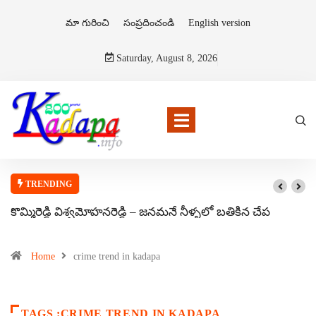
మా గురించి
సంప్రదించండి
English version
Saturday, August 8, 2026
TRENDING
కొమ్మిరెడ్డి విశ్వమోహనరెడ్డి – జనమనే నీళ్ళలో బతికిన చేప
Home
crime trend in kadapa
TAGS :CRIME TREND IN KADAPA