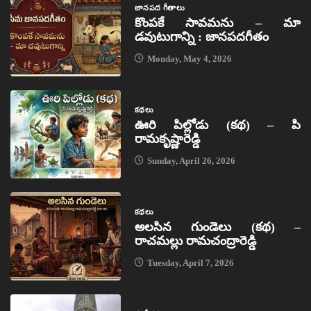
జానపద గీతాలు
కొంపకే సావమను – మా
డవుటుగాన్ని : జానపదగీతం
Monday, May 4, 2026
కథలు
ఊరి పిల్లోడు (కథ) – పి
రామకృష్ణారెడ్డి
Sunday, April 26, 2026
కథలు
అలసిన గుండెలు (కథ) –
రాచమల్లు రామచంద్రారెడ్డి
Tuesday, April 7, 2026