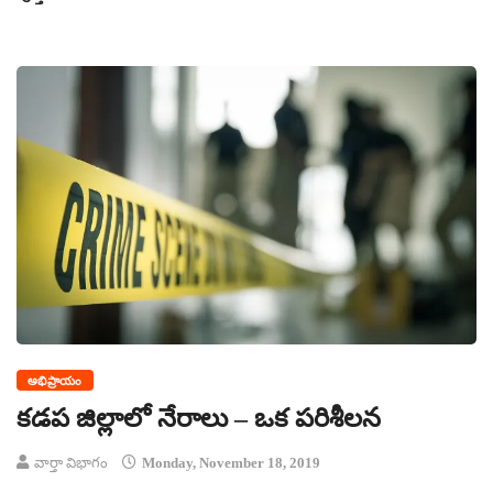
అభిప్రాయం
కడప జిల్లాలో నేరాలు – ఒక పరిశీలన
వార్తా విభాగం
Monday, November 18, 2019