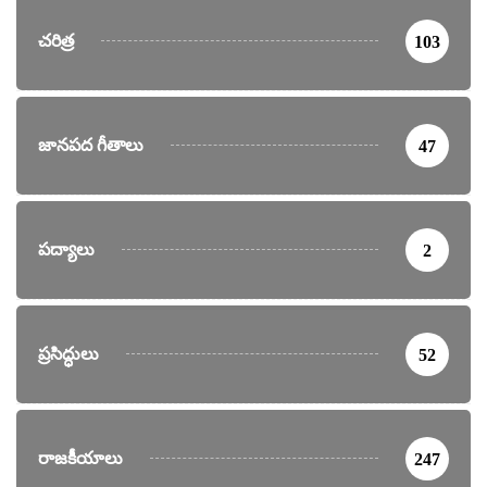
చరిత్ర
103
జానపద గీతాలు
47
పద్యాలు
2
ప్రసిద్ధులు
52
రాజకీయాలు
247