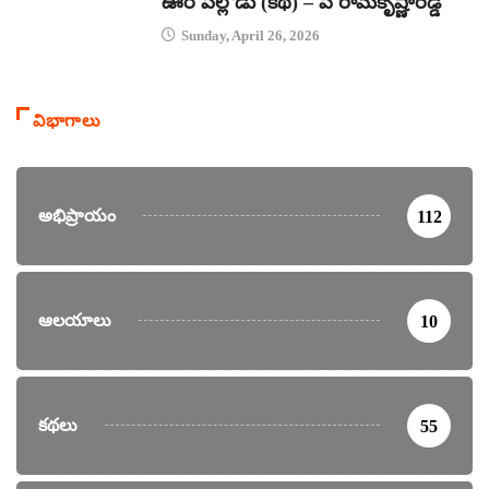
ఊరి పిల్లోడు (కథ) – పి రామకృష్ణారెడ్డి
Sunday, April 26, 2026
విభాగాలు
అభిప్రాయం
112
ఆలయాలు
10
కథలు
55