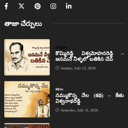
తాజా చేర్పులు
ప్రసిద్ధులు
కొమ్మిరెడ్డి విశ్వమోహనరెడ్డి –
జనమనే నీళ్ళలో బతికిన చేప
Sunday, July 12, 2026
కథలు
నమ్ముకొన్న నేల (కథ) – కేతు
విశ్వనాథరెడ్డి
Saturday, July 11, 2026