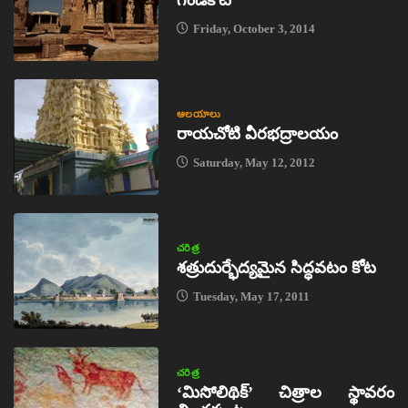
Friday, October 3, 2014
ఆలయాలు
రాయచోటి వీరభద్రాలయం
Saturday, May 12, 2012
చరిత్ర
శత్రుదుర్భేద్యమైన సిద్ధవటం కోట
Tuesday, May 17, 2011
చరిత్ర
‘మిసోలిథిక్‌’ చిత్రాల స్థావరం