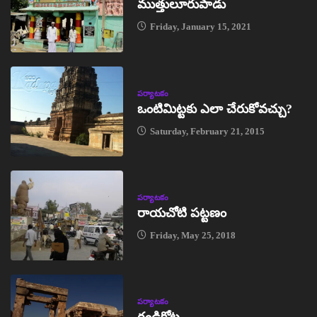
ముత్తులూరుపాడు
Friday, January 15, 2021
పర్యాటకం
ఒంటిమిట్టకు ఎలా చేరుకోవచ్చు?
Saturday, February 21, 2015
పర్యాటకం
రాయచోటి పట్టణం
Friday, May 25, 2018
పర్యాటకం
గండికోట