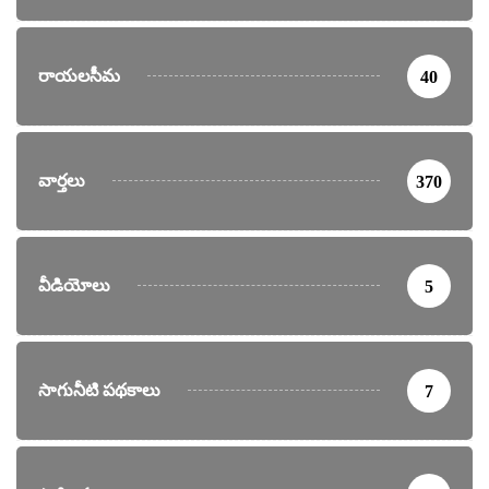
రాయలసీమ
40
వార్తలు
370
వీడియోలు
5
సాగునీటి పథకాలు
7