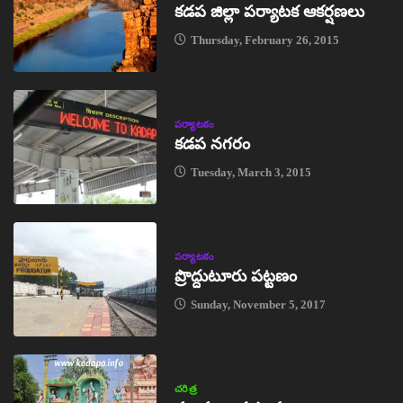
కడప జిల్లా పర్యాటక ఆకర్షణలు
Thursday, February 26, 2015
పర్యాటకం
కడప నగరం
Tuesday, March 3, 2015
పర్యాటకం
ప్రొద్దుటూరు పట్టణం
Sunday, November 5, 2017
చరిత్ర