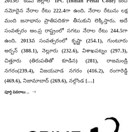
2013లో కడప జిల్లాలో IPC (Indian Penal Code) కింద
నమోదైన నేరాల రేటు 222.4గా ఉంది. నేరాల రేటును లక్ష
మంది జనాభాను ప్రాతిపదికగా తీసుకుని లెక్కిస్తారు. అదే
సంవత్సరం ఆం.ప్ర రాష్ట్రంలో సగటు నేరాల రేటు 244.5గా
ఉంది. 2013వ సంవత్సరంలో కృష్ణా (254.1), గుంటూరు
అర్బన్ (388.1), నెల్లూరు (232.6), విశాఖపట్నం (297.3),
చిత్తూరు (తిరుపతితో కూడిన) (281), రాజమండ్రి
నగరం(239.4), విజయవాడ నగరం (416.2), రంగారెడ్డి
(469.6), నిజామాబాద్ (269.6), నల్గొండ […]
పూర్తి వివరాలు ...