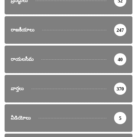
ప్రసిద్ధులు
52
రాజకీయాలు
247
రాయలసీమ
40
వార్తలు
370
వీడియోలు
5