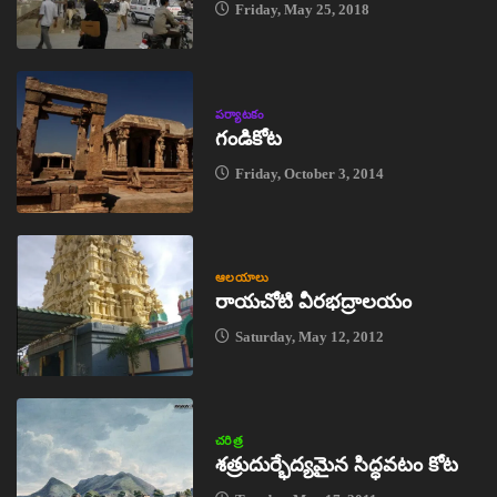
Friday, May 25, 2018
పర్యాటకం
గండికోట
Friday, October 3, 2014
ఆలయాలు
రాయచోటి వీరభద్రాలయం
Saturday, May 12, 2012
చరిత్ర
శత్రుదుర్భేద్యమైన సిద్ధవటం కోట