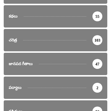
కథలు
55
చరిత్ర
103
జానపద గీతాలు
47
పద్యాలు
2