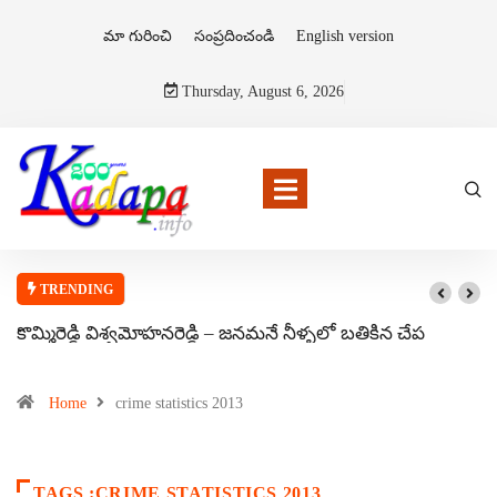
మా గురించి
సంప్రదించండి
English version
Thursday, August 6, 2026
TRENDING
కొమ్మిరెడ్డి విశ్వమోహనరెడ్డి – జనమనే నీళ్ళలో బతికిన చేప
Home
crime statistics 2013
TAGS :CRIME STATISTICS 2013