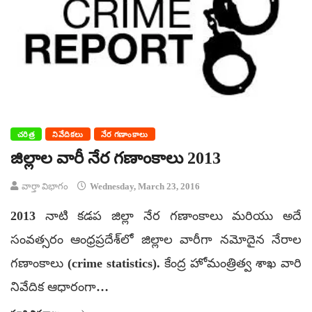
చరిత్ర
నివేదికలు
నేర గణాంకాలు
జిల్లాల వారీ నేర గణాంకాలు 2013
వార్తా విభాగం
Wednesday, March 23, 2016
2013 నాటి కడప జిల్లా నేర గణాంకాలు మరియు అదే
సంవత్సరం ఆంధ్రప్రదేశ్‌లో జిల్లాల వారీగా నమోదైన నేరాల
గణాంకాలు (crime statistics). కేంద్ర హోమంత్రిత్వ శాఖ వారి
నివేదిక ఆధారంగా…