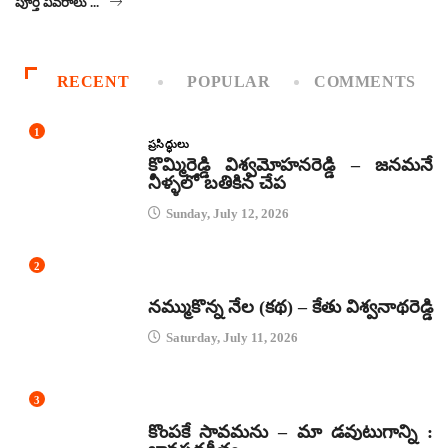
పూర్తి వివరాలు ...
RECENT
POPULAR
COMMENTS
1
ప్రసిద్ధులు
కొమ్మిరెడ్డి విశ్వమోహనరెడ్డి – జనమనే
నీళ్ళలో బతికిన చేప
Sunday, July 12, 2026
2
కథలు
నమ్ముకొన్న నేల (కథ) – కేతు విశ్వనాథరెడ్డి
Saturday, July 11, 2026
3
జానపద గీతాలు
కొంపకే సావమను – మా డవుటుగాన్ని :