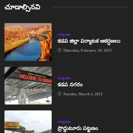
చూడాల్సినవి
పర్యాటకం
కడప జిల్లా పర్యాటక ఆకర్షణలు
Thursday, February 26, 2015
పర్యాటకం
కడప నగరం
Tuesday, March 3, 2015
పర్యాటకం
ప్రొద్దుటూరు పట్టణం