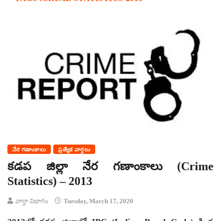
నేర గణాంకాలు
ప్రత్యేక వార్తలు
కడప జిల్లా నేర గణాంకాలు (Crime
Statistics) – 2013
వార్తా విభాగం
Tuesday, March 17, 2020