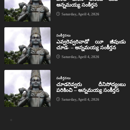
అన్నమయ్య సంకీర్తన
Saturday, April 4, 2026
సంకీర్తనలు
ఎవ్వరెవ్వరివాడో యీ జీవుఁడు
చూడ- – అన్నమయ్య సంకీర్తన
Saturday, April 4, 2026
సంకీర్తనలు
చూడరెవ్వరు దీనిసోద్యంబు
పరికించి – అన్నమయ్య సంకీర్తన
Saturday, April 4, 2026