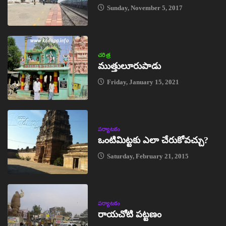
Sunday, November 5, 2017
చరిత్ర
ముత్తులూరుపాడు
Friday, January 15, 2021
పర్యాటకం
ఒంటిమిట్టకు ఎలా చేరుకోవచ్చు?
Saturday, February 21, 2015
పర్యాటకం
రాయచోటి పట్టణం