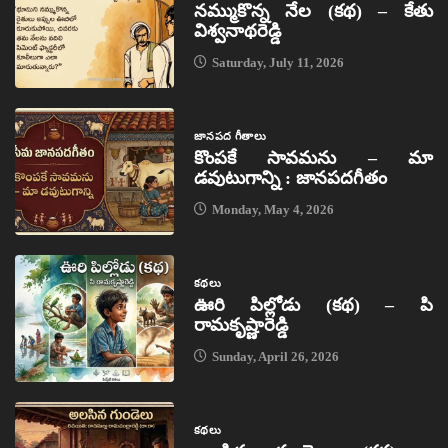
నమ్ముకొన్న నేల (కథ) – కేతు
విశ్వనాథరెడ్డి
Saturday, July 11, 2026
జానపద గీతాలు
కొంపకే సావమను – మా
డవుటుగాన్ని : జానపదగీతం
Monday, May 4, 2026
కథలు
ఊరి పిల్లోడు (కథ) – పి
రామకృష్ణారెడ్డి
Sunday, April 26, 2026
కథలు