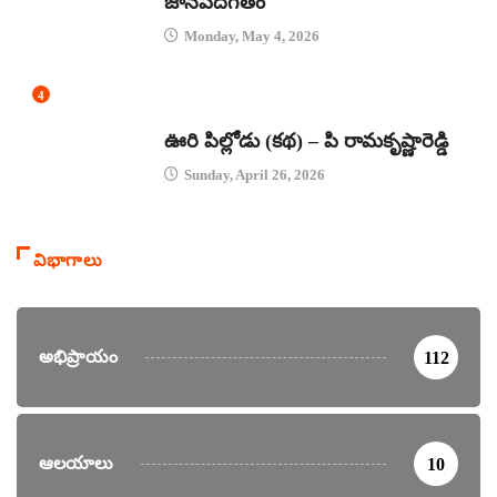
జానపదగీతం
Monday, May 4, 2026
4
కథలు
ఊరి పిల్లోడు (కథ) – పి రామకృష్ణారెడ్డి
Sunday, April 26, 2026
విభాగాలు
అభిప్రాయం
112
ఆలయాలు
10