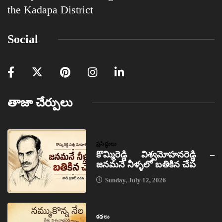
the Kadapa District
Social
తాజా చేర్పులు
ప్రసిద్ధులు
కొమ్మిరెడ్డి విశ్వమోహనరెడ్డి –
జనమనే నీళ్ళలో బతికిన చేప
Sunday, July 12, 2026
కథలు