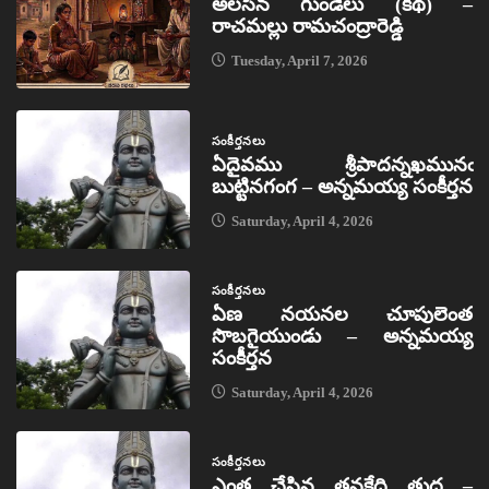
అలసిన గుండెలు (కథ) –
రాచమల్లు రామచంద్రారెడ్డి
Tuesday, April 7, 2026
సంకీర్తనలు
ఏదైవము శ్రీపాదన్నఖమునఁ
బుట్టినగంగ – అన్నమయ్య సంకీర్తన
Saturday, April 4, 2026
సంకీర్తనలు
ఏణ నయనల చూపులెంత
సొబగైయుండు – అన్నమయ్య
సంకీర్తన
Saturday, April 4, 2026
సంకీర్తనలు
ఎంత చేసిన తనకేది తుద –