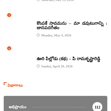
3
జానపద గీతాలు
కొంపకే సావమను – మా డవుటుగాన్ని :
జానపదగీతం
Monday, May 4, 2026
4
కథలు
ఊరి పిల్లోడు (కథ) – పి రామకృష్ణారెడ్డి
Sunday, April 26, 2026
విభాగాలు
అభిప్రాయం
112