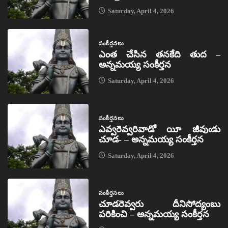
Saturday, April 4, 2026
సంకీర్తనలు
ఎంత చేసిన తనకేది తుద –
అన్నమయ్య సంకీర్తన
Saturday, April 4, 2026
సంకీర్తనలు
ఎవ్వరెవ్వరివాడో యీ జీవుఁడు
చూడ- – అన్నమయ్య సంకీర్తన
Saturday, April 4, 2026
సంకీర్తనలు
చూడరెవ్వరు దీనిసోద్యంబు
పరికించి – అన్నమయ్య సంకీర్తన