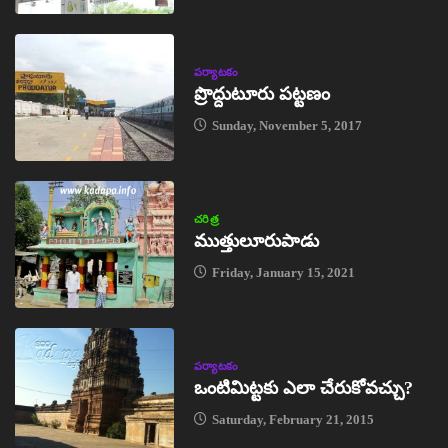
పర్యాటకం
ప్రొద్దుటూరు పట్టణం
Sunday, November 5, 2017
చరిత్ర
ముత్తులూరుపాడు
Friday, January 15, 2021
పర్యాటకం
ఒంటిమిట్టకు ఎలా చేరుకోవచ్చు?
Saturday, February 21, 2015