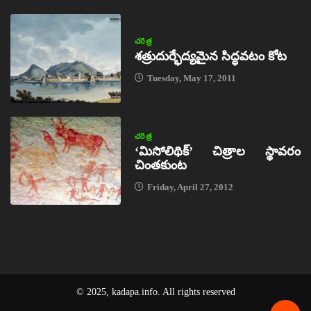
చరిత్ర
శత్రుదుర్భేద్యమైన సిద్ధవటం కోట
Tuesday, May 17, 2011
చరిత్ర
‘మిసోలిథిక్‌’ చిత్రాల స్థావరం
చింతకుంట
Friday, April 27, 2012
© 2025, kadapa.info. All rights reserved