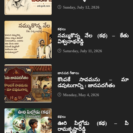
Sunday, July 12, 2026
కథలు
నమ్ముకొన్న నేల (కథ) – కేతు
విశ్వనాథరెడ్డి
Saturday, July 11, 2026
జానపద గీతాలు
కొంపకే సావమను – మా
డవుటుగాన్ని : జానపదగీతం
Monday, May 4, 2026
కథలు
ఊరి పిల్లోడు (కథ) – పి
రామకృష్ణారెడ్డి