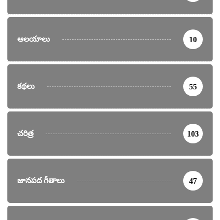
ఆలయాలు
10
కథలు
55
చరిత్ర
103
జానపద గీతాలు
47