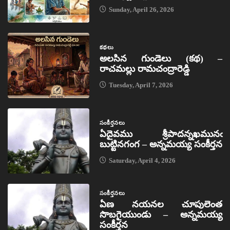
Sunday, April 26, 2026
కథలు
అలసిన గుండెలు (కథ) –
రాచమల్లు రామచంద్రారెడ్డి
Tuesday, April 7, 2026
సంకీర్తనలు
ఏదైవము శ్రీపాదన్నఖమునఁ
బుట్టినగంగ – అన్నమయ్య సంకీర్తన
Saturday, April 4, 2026
సంకీర్తనలు
ఏణ నయనల చూపులెంత
సొబగైయుండు – అన్నమయ్య
సంకీర్తన