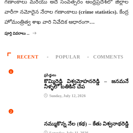
గణాంకాలు మరియు అదే సంవత్సరం ఆంధ్రప్రదేశ్‌లో జిల్లాల
వారీగా నమోదైన నేరాల గణాంకాలు (crime statistics). కేంద్ర
హోమంత్రిత్వ శాఖ వారి నివేదిక ఆధారంగా…
పూర్తి వివరాలు ...
RECENT
POPULAR
COMMENTS
1
ప్రసిద్ధులు
కొమ్మిరెడ్డి విశ్వమోహనరెడ్డి – జనమనే
నీళ్ళలో బతికిన చేప
Sunday, July 12, 2026
2
కథలు
నమ్ముకొన్న నేల (కథ) – కేతు విశ్వనాథరెడ్డి
Saturday, July 11, 2026