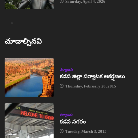
Saturday, April 4, 2026
చూడాల్సినవి
పర్యాటకం
కడప జిల్లా పర్యాటక ఆకర్షణలు
Thursday, February 26, 2015
పర్యాటకం
కడప నగరం
Tuesday, March 3, 2015