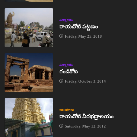
పర్యాటకం
రాయచోటి పట్టణం
Friday, May 25, 2018
పర్యాటకం
గండికోట
Friday, October 3, 2014
ఆలయాలు
రాయచోటి వీరభద్రాలయం
Saturday, May 12, 2012