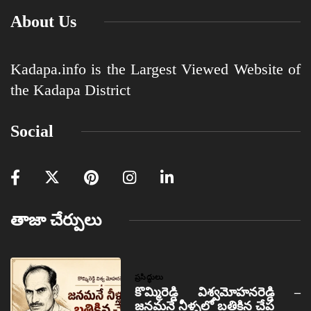
About Us
Kadapa.info is the Largest Viewed Website of
the Kadapa District
Social
తాజా చేర్పులు
ప్రసిద్ధులు
కొమ్మిరెడ్డి విశ్వమోహనరెడ్డి –
జనమనే నీళ్ళలో బతికిన చేప