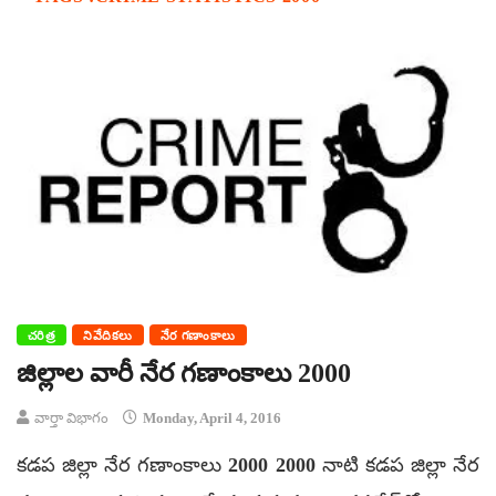
చరిత్ర
నివేదికలు
నేర గణాంకాలు
జిల్లాల వారీ నేర గణాంకాలు 2000
వార్తా విభాగం
Monday, April 4, 2016
కడప జిల్లా నేర గణాంకాలు 2000 2000 నాటి కడప జిల్లా నేర