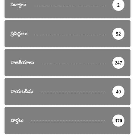
పద్యాలు
2
ప్రసిద్ధులు
52
రాజకీయాలు
247
రాయలసీమ
40
వార్తలు
370