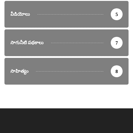
వీడియోలు
5
సాగునీటి పథకాలు
7
సాహిత్యం
8