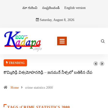
మా గురించి
సంప్రదించండి
English version
Saturday, August 8, 2026
TRENDING
కొమ్మిరెడ్డి విశ్వమోహనరెడ్డి – జనమనే నీళ్ళలో బతికిన చేప
Home
crime statistics 2000
TAGS :CRIME STATISTICS 2000