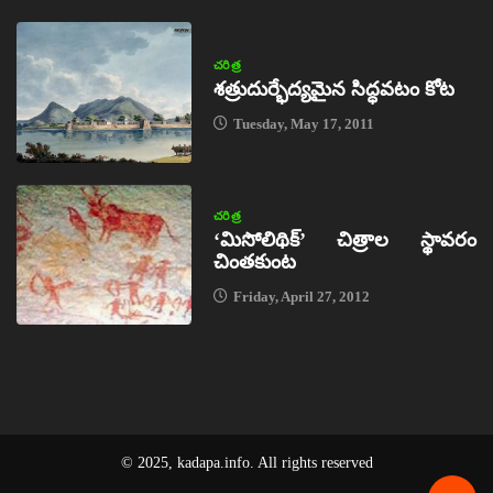
చరిత్ర
శత్రుదుర్భేద్యమైన సిద్ధవటం కోట
Tuesday, May 17, 2011
చరిత్ర
‘మిసోలిథిక్‌’ చిత్రాల స్థావరం
చింతకుంట
Friday, April 27, 2012
© 2025, kadapa.info. All rights reserved