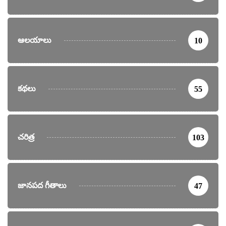
ఆలయాలు
10
కథలు
55
చరిత్ర
103
జానపద గీతాలు
47