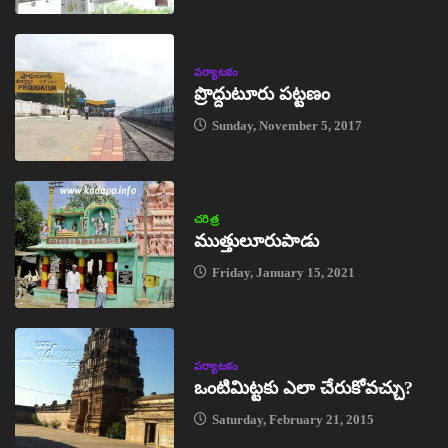
పర్యాటకం
ప్రొద్దుటూరు పట్టణం
Sunday, November 5, 2017
చరిత్ర
ముత్తులూరుపాడు
Friday, January 15, 2021
పర్యాటకం
ఒంటిమిట్టకు ఎలా చేరుకోవచ్చు?
Saturday, February 21, 2015