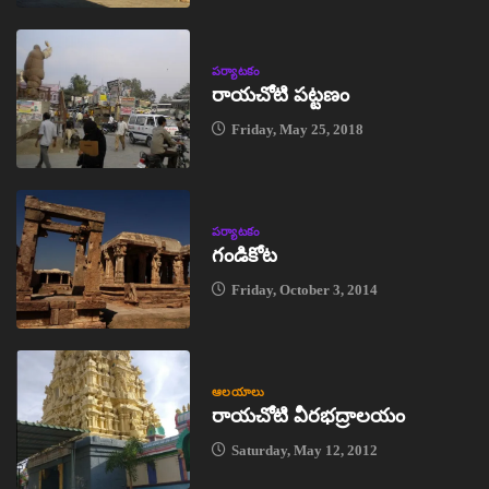
పర్యాటకం
రాయచోటి పట్టణం
Friday, May 25, 2018
పర్యాటకం
గండికోట
Friday, October 3, 2014
ఆలయాలు
రాయచోటి వీరభద్రాలయం
Saturday, May 12, 2012