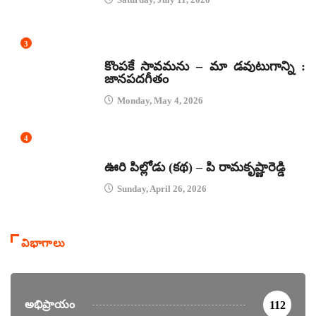
3
జానపద గీతాలు
కొంపకే సావమను – మా డవుటుగాన్ని :
జానపదగీతం
Monday, May 4, 2026
4
కథలు
ఊరి పిల్లోడు (కథ) – పి రామకృష్ణారెడ్డి
Sunday, April 26, 2026
విభాగాలు
అభిప్రాయం
112