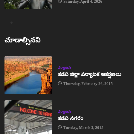
Saturday, April 4, 2026
చూడాల్సినవి
పర్యాటకం
కడప జిల్లా పర్యాటక ఆకర్షణలు
Thursday, February 26, 2015
పర్యాటకం
కడప నగరం
Tuesday, March 3, 2015