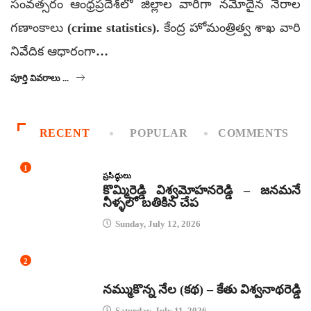
సంవత్సరం ఆంధ్రప్రదేశ్‌లో జిల్లాల వారీగా నమోదైన నేరాల
గణాంకాలు (crime statistics). కేంద్ర హోమంత్రిత్వ శాఖ వారి
నివేదిక ఆధారంగా…
పూర్తి వివరాలు ...
RECENT
POPULAR
COMMENTS
1
ప్రసిద్ధులు
కొమ్మిరెడ్డి విశ్వమోహనరెడ్డి – జనమనే
నీళ్ళలో బతికిన చేప
Sunday, July 12, 2026
2
కథలు
నమ్ముకొన్న నేల (కథ) – కేతు విశ్వనాథరెడ్డి
Saturday, July 11, 2026