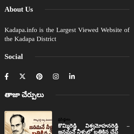
About Us
Kadapa.info is the Largest Viewed Website of
the Kadapa District
Social
తాజా చేర్పులు
ప్రసిద్ధులు
కొమ్మిరెడ్డి విశ్వమోహనరెడ్డి –
జనమనే నీళ్ళలో బతికిన చేప