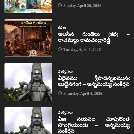
Sunday, April 26, 2026
కథలు
అలసిన గుండెలు (కథ) –
రాచమల్లు రామచంద్రారెడ్డి
Tuesday, April 7, 2026
సంకీర్తనలు
ఏదైవము శ్రీపాదన్నఖమునఁ
బుట్టినగంగ – అన్నమయ్య సంకీర్తన
Saturday, April 4, 2026
సంకీర్తనలు
ఏణ నయనల చూపులెంత
సొబగైయుండు – అన్నమయ్య
సంకీర్తన