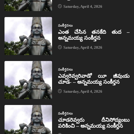
Saturday, April 4, 2026
సంకీర్తనలు
ఎంత చేసిన తనకేది తుద –
అన్నమయ్య సంకీర్తన
Saturday, April 4, 2026
సంకీర్తనలు
ఎవ్వరెవ్వరివాడో యీ జీవుఁడు
చూడ- – అన్నమయ్య సంకీర్తన
Saturday, April 4, 2026
సంకీర్తనలు
చూడరెవ్వరు దీనిసోద్యంబు
పరికించి – అన్నమయ్య సంకీర్తన