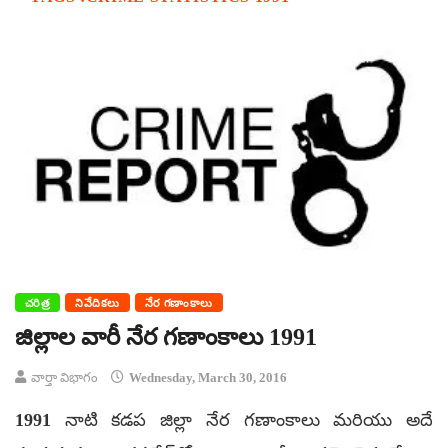
చరిత్ర
నివేదికలు
నేర గణాంకాలు
జిల్లాల వారీ నేర గణాంకాలు 1991
వార్తా విభాగం
Wednesday, March 30, 2016
1991 నాటి కడప జిల్లా నేర గణాంకాలు మరియు అదే