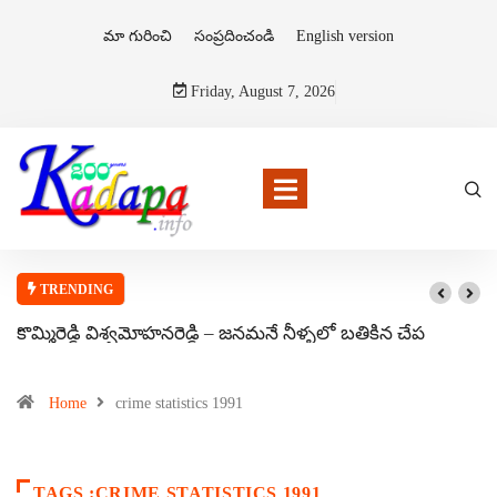
మా గురించి
సంప్రదించండి
English version
Friday, August 7, 2026
TRENDING
కొమ్మిరెడ్డి విశ్వమోహనరెడ్డి – జనమనే నీళ్ళలో బతికిన చేప
Home
crime statistics 1991
TAGS :CRIME STATISTICS 1991