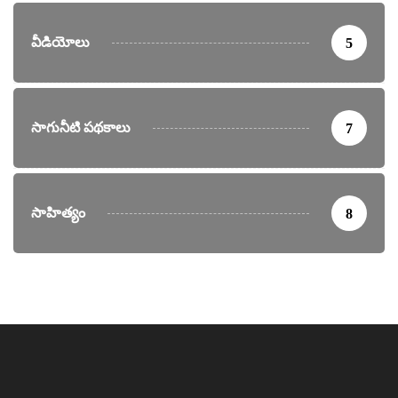
వీడియోలు
5
సాగునీటి పథకాలు
7
సాహిత్యం
8