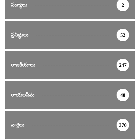
పద్యాలు
2
ప్రసిద్ధులు
52
రాజకీయాలు
247
రాయలసీమ
40
వార్తలు
370