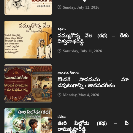
Sunday, July 12, 2026
కథలు
నమ్ముకొన్న నేల (కథ) – కేతు
విశ్వనాథరెడ్డి
Saturday, July 11, 2026
జానపద గీతాలు
కొంపకే సావమను – మా
డవుటుగాన్ని : జానపదగీతం
Monday, May 4, 2026
కథలు
ఊరి పిల్లోడు (కథ) – పి
రామకృష్ణారెడ్డి