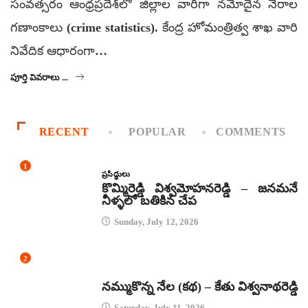
సంవత్సరం ఆంధ్రప్రదేశ్‌లో జిల్లాల వారీగా నమోదైన నేరాల
గణాంకాలు (crime statistics). కేంద్ర హోమంత్రిత్వ శాఖ వారి
నివేదిక ఆధారంగా…
పూర్తి వివరాలు ...
RECENT
POPULAR
COMMENTS
1
ప్రసిద్ధులు
కొమ్మిరెడ్డి విశ్వమోహనరెడ్డి – జనమనే
నీళ్ళలో బతికిన చేప
Sunday, July 12, 2026
2
కథలు
నమ్ముకొన్న నేల (కథ) – కేతు విశ్వనాథరెడ్డి
Saturday, July 11, 2026