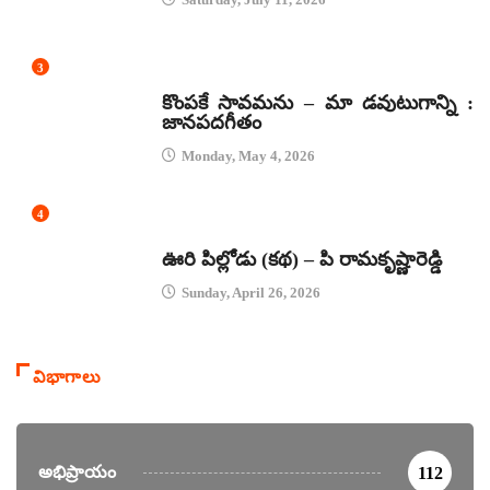
3
జానపద గీతాలు
కొంపకే సావమను – మా డవుటుగాన్ని :
జానపదగీతం
Monday, May 4, 2026
4
కథలు
ఊరి పిల్లోడు (కథ) – పి రామకృష్ణారెడ్డి
Sunday, April 26, 2026
విభాగాలు
అభిప్రాయం
112