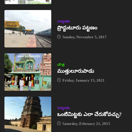
పర్యాటకం
ప్రొద్దుటూరు పట్టణం
Sunday, November 5, 2017
చరిత్ర
ముత్తులూరుపాడు
Friday, January 15, 2021
పర్యాటకం
ఒంటిమిట్టకు ఎలా చేరుకోవచ్చు?
Saturday, February 21, 2015