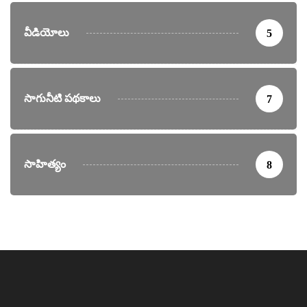
వీడియోలు
5
సాగునీటి పథకాలు
7
సాహిత్యం
8