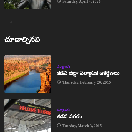
Saturday, April 4, 2026
చూడాల్సినవి
పర్యాటకం
కడప జిల్లా పర్యాటక ఆకర్షణలు
Thursday, February 26, 2015
పర్యాటకం
కడప నగరం
Tuesday, March 3, 2015