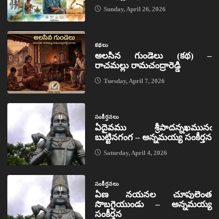
Sunday, April 26, 2026
కథలు
అలసిన గుండెలు (కథ) –
రాచమల్లు రామచంద్రారెడ్డి
Tuesday, April 7, 2026
సంకీర్తనలు
ఏదైవము శ్రీపాదన్నఖమునఁ
బుట్టినగంగ – అన్నమయ్య సంకీర్తన
Saturday, April 4, 2026
సంకీర్తనలు
ఏణ నయనల చూపులెంత
సొబగైయుండు – అన్నమయ్య
సంకీర్తన