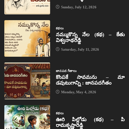
Sunday, July 12, 2026
కథలు
నమ్ముకొన్న నేల (కథ) – కేతు
విశ్వనాథరెడ్డి
Saturday, July 11, 2026
జానపద గీతాలు
కొంపకే సావమను – మా
డవుటుగాన్ని : జానపదగీతం
Monday, May 4, 2026
కథలు
ఊరి పిల్లోడు (కథ) – పి
రామకృష్ణారెడ్డి