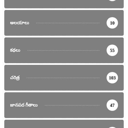
ఆలయాలు
10
కథలు
55
చరిత్ర
103
జానపద గీతాలు
47