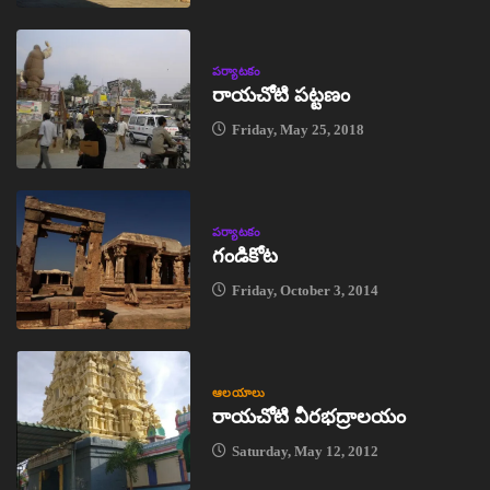
పర్యాటకం
రాయచోటి పట్టణం
Friday, May 25, 2018
పర్యాటకం
గండికోట
Friday, October 3, 2014
ఆలయాలు
రాయచోటి వీరభద్రాలయం
Saturday, May 12, 2012