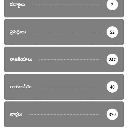
పద్యాలు
2
ప్రసిద్ధులు
52
రాజకీయాలు
247
రాయలసీమ
40
వార్తలు
370