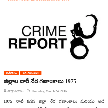
నివేదికలు
నేర గణాంకాలు
జిల్లాల వారీ నేర గణాంకాలు 1975
వార్తా విభాగం
Thursday, March 24, 2016
1975 నాటి కడప జిల్లా నేర గణాంకాలు మరియు అదే