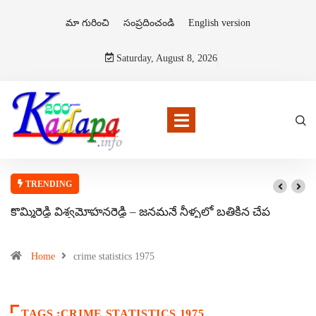
మా గురించి
సంప్రదించండి
English version
Saturday, August 8, 2026
TRENDING
కొమ్మిరెడ్డి విశ్వమోహనరెడ్డి – జనమనే నీళ్ళలో బతికిన చేప
Home
crime statistics 1975
TAGS :CRIME STATISTICS 1975