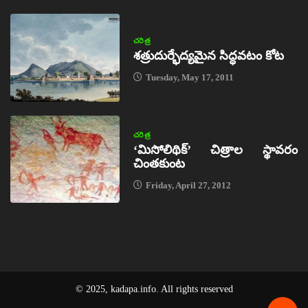
చరిత్ర
శత్రుదుర్భేద్యమైన సిద్ధవటం కోట
Tuesday, May 17, 2011
చరిత్ర
‘మిసోలిథిక్‌’ చిత్రాల స్థావరం
చింతకుంట
Friday, April 27, 2012
© 2025, kadapa.info. All rights reserved