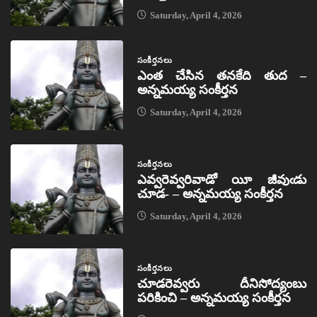
Saturday, April 4, 2026
సంకీర్తనలు
ఎంత చేసిన తనకేది తుద –
అన్నమయ్య సంకీర్తన
Saturday, April 4, 2026
సంకీర్తనలు
ఎవ్వరెవ్వరివాడో యీ జీవుఁడు
చూడ- – అన్నమయ్య సంకీర్తన
Saturday, April 4, 2026
సంకీర్తనలు
చూడరెవ్వరు దీనిసోద్యంబు
పరికించి – అన్నమయ్య సంకీర్తన