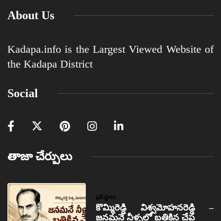
About Us
Kadapa.info is the Largest Viewed Website of
the Kadapa District
Social
తాజా చేర్పులు
ప్రసిద్ధులు
కొమ్మిరెడ్డి విశ్వమోహనరెడ్డి –
జనమనే నీళ్ళలో బతికిన చేప