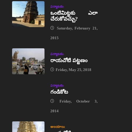
పర్యాటకం
ఒంటిమిట్టకు ఎలా
చేరుకోవచ్చు?
Saturday, February 21,
2015
పర్యాటకం
రాయచోటి పట్టణం
Friday, May 25, 2018
పర్యాటకం
గండికోట
Friday, October 3,
2014
ఆలయాలు