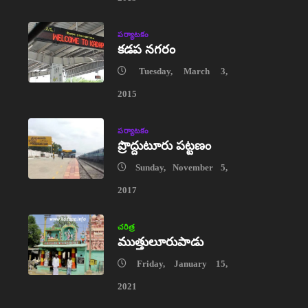
పర్యాటకం
కడప నగరం
Tuesday, March 3,
2015
పర్యాటకం
ప్రొద్దుటూరు పట్టణం
Sunday, November 5,
2017
చరిత్ర
ముత్తులూరుపాడు
Friday, January 15,
2021