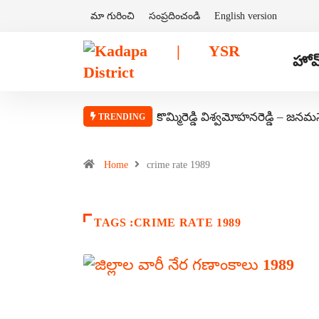
మా గురించి
సంప్రదించండి
English version
హోమ
కొమ్మిరెడ్డి విశ్వమోహనరెడ్డి – జనమ
TRENDING
Home
crime rate 1989
TAGS :CRIME RATE 1989