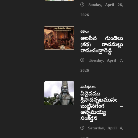
Sunday, April 26,
2026
కథలు
అలసిన గుండెలు
(కథ) – రాచమల్లు
రామచంద్రారెడ్డి
Tuesday, April 7,
2026
సంకీర్తనలు
ఏదైవము
శ్రీపాదన్నఖమునఁ
బుట్టినగంగ –
అన్నమయ్య
సంకీర్తన
Saturday, April 4,