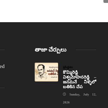
తాజా చేర్పులు
ed
ప్రసిద్ధులు
కొమ్మిరెడ్డి
విశ్వమోహనరెడ్డి –
జనమనే నీళ్ళలో
బతికిన చేప
Sunday, July 12,
2026