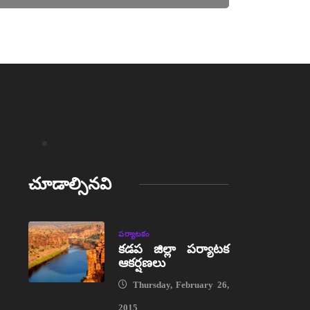
చూడాల్సినవి
పర్యాటకం
కడప జిల్లా పర్యాటక
ఆకర్షణలు
Thursday, February 26,
2015