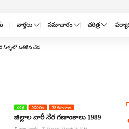
్
వార్తలు
సమాచారం
చరిత్ర
పర్య
నే నీళ్ళలో బతికిన చేప
చరిత్ర
నివేదికలు
నేర గణాంకాలు
జిల్లాల వారీ నేర గణాంకాలు 1989
వార్తా విభాగం
Monday, March 28, 2016