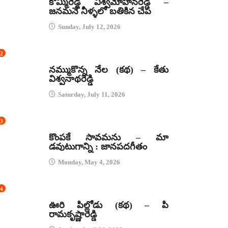
కొమ్మిరెడ్డి విశ్వమోహనరెడ్డి –
జనమనే నీళ్ళలో బతికిన చేప
Sunday, July 12, 2026
2
కథలు
నమ్ముకొన్న నేల (కథ) – కేతు
విశ్వనాథరెడ్డి
Saturday, July 11, 2026
3
జానపద గీతాలు
కొంపకే సావమను – మా
డవుటుగాన్ని : జానపదగీతం
Monday, May 4, 2026
4
కథలు
ఊరి పిల్లోడు (కథ) – పి
రామకృష్ణారెడ్డి