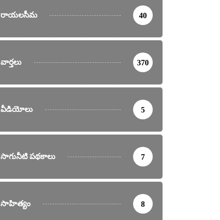
రాయలసీమ
40
వార్తలు
370
వీడియోలు
5
సాగునీటి పథకాలు
7
సాహిత్యం
8