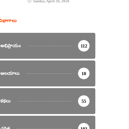
Sunday, April 26, 2026
విభాగాలు
అభిప్రాయం
112
ఆలయాలు
10
కథలు
55
చరిత్ర
103