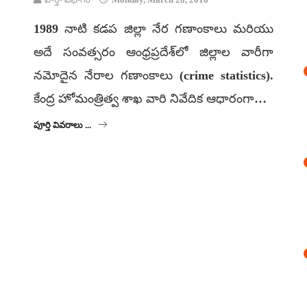
1989 నాటి కడప జిల్లా నేర గణాంకాలు మరియు
అదే సంవత్సరం ఆంధ్రప్రదేశ్‌లో జిల్లాల వారీగా
నమోదైన నేరాల గణాంకాలు (crime statistics).
కేంద్ర హోమంత్రిత్వ శాఖ వారి నివేదిక ఆధారంగా…
పూర్తి వివరాలు ...