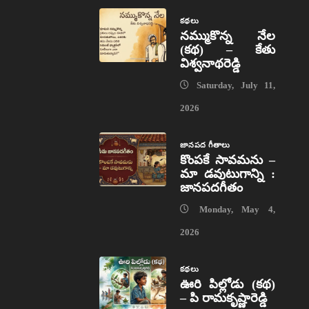
కథలు
నమ్ముకొన్న నేల
(కథ) – కేతు
విశ్వనాథరెడ్డి
Saturday, July 11,
2026
జానపద గీతాలు
కొంపకే సావమను –
మా డవుటుగాన్ని :
జానపదగీతం
Monday, May 4,
2026
కథలు
ఊరి పిల్లోడు (కథ)
– పి రామకృష్ణారెడ్డి