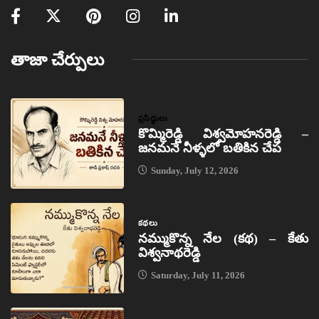
తాజా చేర్పులు
ప్రసిద్ధులు
కొమ్మిరెడ్డి విశ్వమోహనరెడ్డి –
జనమనే నీళ్ళలో బతికిన చేప
Sunday, July 12, 2026
కథలు
నమ్ముకొన్న నేల (కథ) – కేతు
విశ్వనాథరెడ్డి
Saturday, July 11, 2026