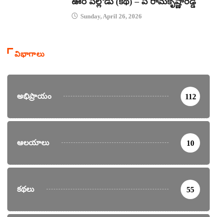
ఊరి పిల్లోడు (కథ) – పి రామకృష్ణారెడ్డి
Sunday, April 26, 2026
విభాగాలు
అభిప్రాయం
112
ఆలయాలు
10
కథలు
55