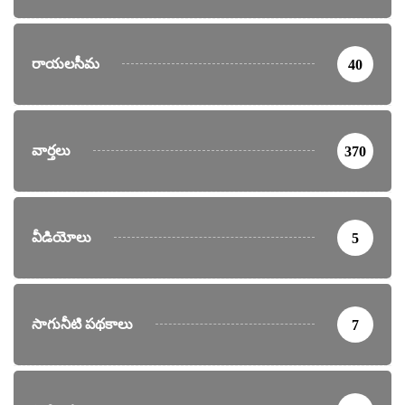
రాయలసీమ
40
వార్తలు
370
వీడియోలు
5
సాగునీటి పథకాలు
7