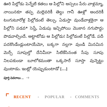
ఊరి పిల్లోడు పెన్నేటి కతలు ఆ పిల్లోని అస్సలు పేరు వాళ్లమ్మా,
నాయినకూ తప్ప మల్లెవరికీ తెల్దు గానీ ఊళ్లో అందరికీ
టంగుటూరోళ్ల పిల్లోడంటే తెల్సు. ఏడుస్తా వుండేవాళ్లకైనా ఆ
పిల్లోని పడవ* సెప్తే, ఏడుపు ఇచ్చిపోయి మొకాన నగుపొద్దు
పొడవాల్సిందే. అట్టాటోడు ఆ పిల్లోడు! పిల్లోడంటే పిల్లోడే. పదీ
పదకొండేండ్లుంటాయేమో, బక్కగా నల్లగా వుండి మినమిన
మెర్సే సూపుల్తో దేనిమీదా సిటికేసినంత సేపు సూపు
నిలపకుండా బూలోకమంతా ఒక్కసారే సూస్తా వున్నెట్టు
వుంటాడు. ఇంట్లో యెప్పుడుంటాడో […]
పూర్తి వివరాలు ...
RECENT
POPULAR
COMMENTS