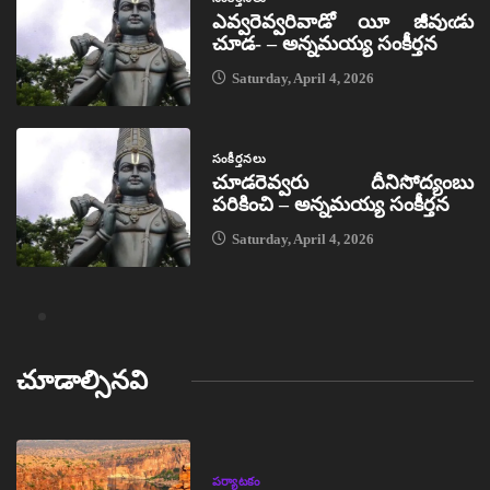
ఎవ్వరెవ్వరివాడో యీ జీవుఁడు
చూడ- – అన్నమయ్య సంకీర్తన
Saturday, April 4, 2026
సంకీర్తనలు
చూడరెవ్వరు దీనిసోద్యంబు
పరికించి – అన్నమయ్య సంకీర్తన
Saturday, April 4, 2026
చూడాల్సినవి
పర్యాటకం