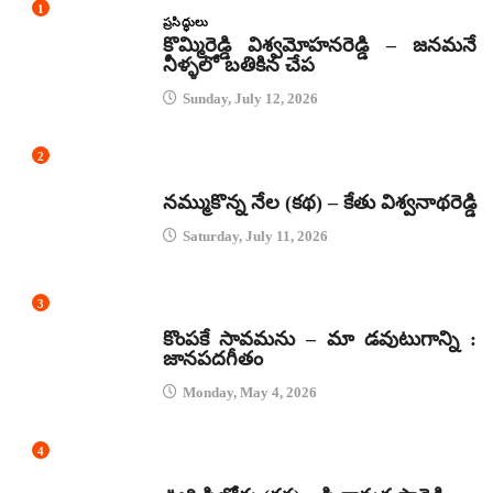
1
ప్రసిద్ధులు
కొమ్మిరెడ్డి విశ్వమోహనరెడ్డి – జనమనే
నీళ్ళలో బతికిన చేప
Sunday, July 12, 2026
2
కథలు
నమ్ముకొన్న నేల (కథ) – కేతు విశ్వనాథరెడ్డి
Saturday, July 11, 2026
3
జానపద గీతాలు
కొంపకే సావమను – మా డవుటుగాన్ని :
జానపదగీతం
Monday, May 4, 2026
4
కథలు