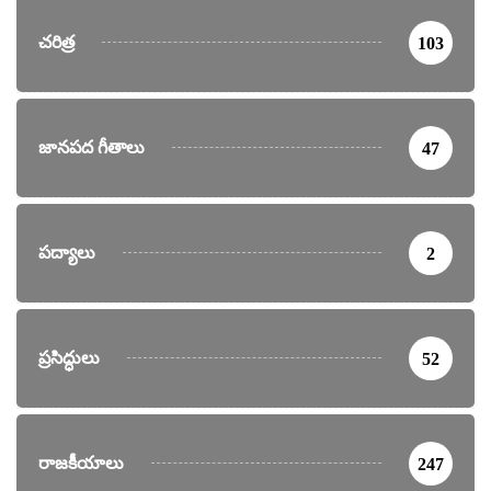
చరిత్ర
103
జానపద గీతాలు
47
పద్యాలు
2
ప్రసిద్ధులు
52
రాజకీయాలు
247