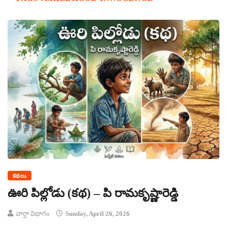
కథలు
ఊరి పిల్లోడు (కథ) – పి రామకృష్ణారెడ్డి
వార్తా విభాగం
Sunday, April 26, 2026