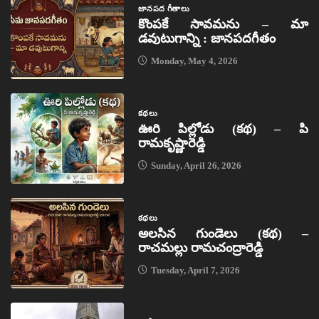
జానపద గీతాలు
కొంపకే సావమను – మా
డవుటుగాన్ని : జానపదగీతం
Monday, May 4, 2026
కథలు
ఊరి పిల్లోడు (కథ) – పి
రామకృష్ణారెడ్డి
Sunday, April 26, 2026
కథలు
అలసిన గుండెలు (కథ) –
రాచమల్లు రామచంద్రారెడ్డి
Tuesday, April 7, 2026