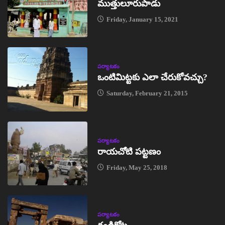
ముత్తులూరుపాడు
Friday, January 15, 2021
పర్యాటకం
ఒంటిమిట్టకు ఎలా చేరుకోవచ్చు?
Saturday, February 21, 2015
పర్యాటకం
రాయచోటి పట్టణం
Friday, May 25, 2018
పర్యాటకం