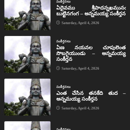
సంకీర్తనలు
ఏదైవము శ్రీపాదన్నఖమునఁ
బుట్టినగంగ – అన్నమయ్య సంకీర్తన
Saturday, April 4, 2026
సంకీర్తనలు
ఏణ నయనల చూపులెంత
సొబగైయుండు – అన్నమయ్య
సంకీర్తన
Saturday, April 4, 2026
సంకీర్తనలు
ఎంత చేసిన తనకేది తుద –
అన్నమయ్య సంకీర్తన
Saturday, April 4, 2026
సంకీర్తనలు