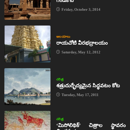
గండికోట
Friday, October 3, 2014
ఆలయాలు
రాయచోటి వీరభద్రాలయం
Saturday, May 12, 2012
చరిత్ర
శత్రుదుర్భేద్యమైన సిద్ధవటం కోట
Tuesday, May 17, 2011
చరిత్ర
‘మిసోలిథిక్‌’ చిత్రాల స్థావరం