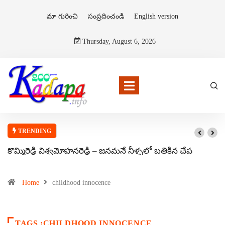
మా గురించి
సంప్రదించండి
English version
Thursday, August 6, 2026
TRENDING
కొమ్మిరెడ్డి విశ్వమోహనరెడ్డి – జనమనే నీళ్ళలో బతికిన చేప
Home
childhood innocence
TAGS :CHILDHOOD INNOCENCE