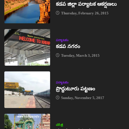
కడప జిల్లా పర్యాటక ఆకర్షణలు
Thursday, February 26, 2015
పర్యాటకం
కడప నగరం
Tuesday, March 3, 2015
పర్యాటకం
ప్రొద్దుటూరు పట్టణం
Sunday, November 5, 2017
చరిత్ర