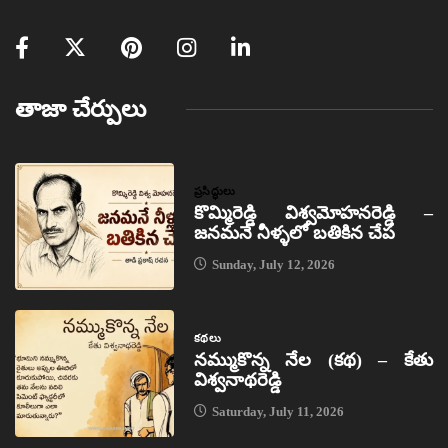
తాజా చేర్పులు
ప్రసిద్ధులు
కొమ్మిరెడ్డి విశ్వమోహనరెడ్డి –
జనమనే నీళ్ళలో బతికిన చేప
Sunday, July 12, 2026
కథలు
నమ్ముకొన్న నేల (కథ) – కేతు
విశ్వనాథరెడ్డి
Saturday, July 11, 2026