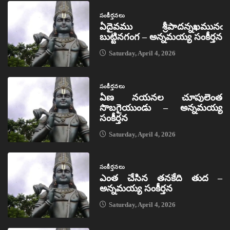
సంకీర్తనలు
ఏదైవము శ్రీపాదన్నఖమునఁ
బుట్టినగంగ – అన్నమయ్య సంకీర్తన
Saturday, April 4, 2026
సంకీర్తనలు
ఏణ నయనల చూపులెంత
సొబగైయుండు – అన్నమయ్య
సంకీర్తన
Saturday, April 4, 2026
సంకీర్తనలు
ఎంత చేసిన తనకేది తుద –
అన్నమయ్య సంకీర్తన
Saturday, April 4, 2026