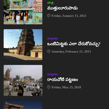
చరిత్ర
ముత్తులూరుపాడు
Friday, January 15, 2021
పర్యాటకం
ఒంటిమిట్టకు ఎలా చేరుకోవచ్చు?
Saturday, February 21, 2015
పర్యాటకం
రాయచోటి పట్టణం
Friday, May 25, 2018