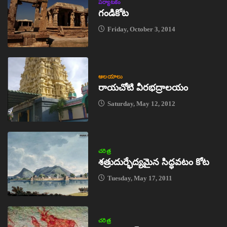
పర్యాటకం
గండికోట
Friday, October 3, 2014
ఆలయాలు
రాయచోటి వీరభద్రాలయం
Saturday, May 12, 2012
చరిత్ర
శత్రుదుర్భేద్యమైన సిద్ధవటం కోట
Tuesday, May 17, 2011
చరిత్ర