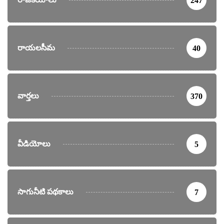
247
రాయలసీమ
40
వార్తలు
370
వీడియోలు
5
సాగునీటి పథకాలు
7