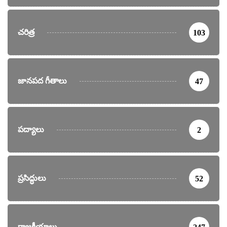
చరిత్ర
103
జానపద గీతాలు
47
పద్యాలు
2
ప్రసిద్ధులు
52
రాజకీయాలు