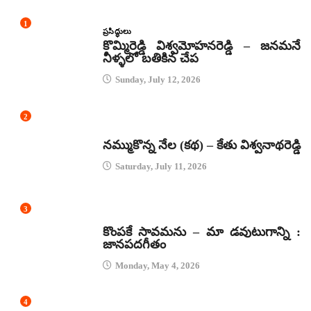
1
ప్రసిద్ధులు
కొమ్మిరెడ్డి విశ్వమోహనరెడ్డి – జనమనే
నీళ్ళలో బతికిన చేప
Sunday, July 12, 2026
2
కథలు
నమ్ముకొన్న నేల (కథ) – కేతు విశ్వనాథరెడ్డి
Saturday, July 11, 2026
3
జానపద గీతాలు
కొంపకే సావమను – మా డవుటుగాన్ని :
జానపదగీతం
Monday, May 4, 2026
4