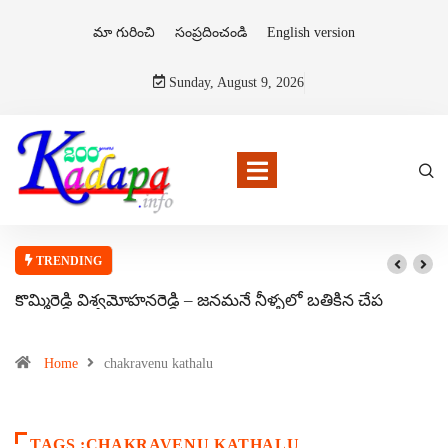
మా గురించి
సంప్రదించండి
English version
Sunday, August 9, 2026
TRENDING
కొమ్మిరెడ్డి విశ్వమోహనరెడ్డి – జనమనే నీళ్ళలో బతికిన చేప
Home
chakravenu kathalu
TAGS :CHAKRAVENU KATHALU