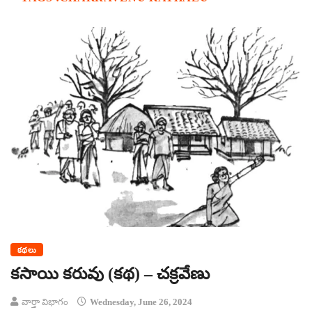
కథలు
కసాయి కరువు (కథ) – చక్రవేణు
వార్తా విభాగం
Wednesday, June 26, 2024