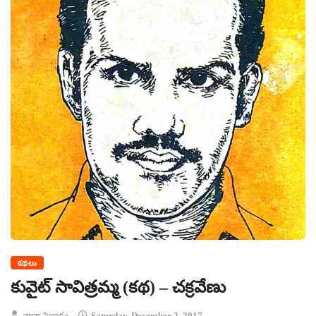
కథలు
కువైట్ సావిత్రమ్మ (కథ) – చక్రవేణు
వార్తా విభాగం
Saturday, December 2, 2017