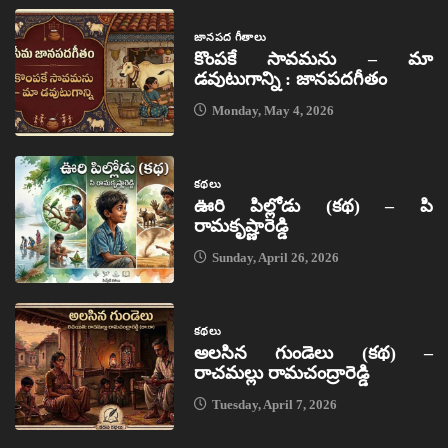
జానపద గీతాలు
కొంపకే సావమను – మా
డవుటుగాన్ని : జానపదగీతం
Monday, May 4, 2026
కథలు
ఊరి పిల్లోడు (కథ) – పి
రామకృష్ణారెడ్డి
Sunday, April 26, 2026
కథలు
అలసిన గుండెలు (కథ) –
రాచమల్లు రామచంద్రారెడ్డి
Tuesday, April 7, 2026