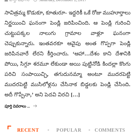
సావిత్రమ్మ కొడుకూ, కూతురూ- ఇద్దరికీ ఒకే రోజు ముహూర్తాలు
నిర్ణయించి ఘనంగా పెండ్లి జరిపించింది. ఆ పెండ్లి గురించి
చుట్టుపక్కల నాలుగు గ్రామాల వాళ్లూ ఘనంగా
చెప్పుకున్నారు. ఇంతవరకూ ఆవైపు అంత గొప్పగా పెండ్లి
జరిపినవారే లేరని కీర్తించారు. ‘ఆహా…దేశం కాని దేశానికి
పోయి, సిగ్గూ శరమూ లేకుండా అయి పుట్టినోడి కిందల్లా కొంగు
పరిచి సంపాయిచ్చి, తగుదునమ్మా అంటూ ముదరపెట్టి
ముదరపెట్టి ముసిలోళ్లను చేసినాక బిడ్డలకు పెండ్లి చేసింది.
అదీ గొప్పేనా,’ అని పెదవి విరచి […]
పూర్తి వివరాలు ...
RECENT
POPULAR
COMMENTS