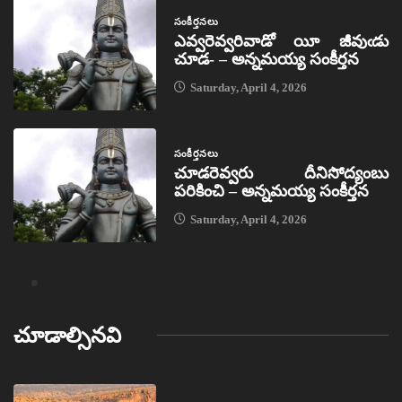
సంకీర్తనలు
ఎవ్వరెవ్వరివాడో యీ జీవుఁడు
చూడ- – అన్నమయ్య సంకీర్తన
Saturday, April 4, 2026
సంకీర్తనలు
చూడరెవ్వరు దీనిసోద్యంబు
పరికించి – అన్నమయ్య సంకీర్తన
Saturday, April 4, 2026
చూడాల్సినవి