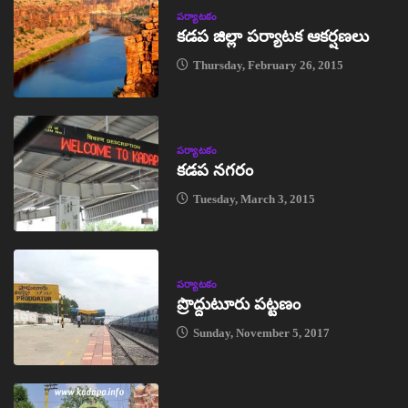
పర్యాటకం
కడప జిల్లా పర్యాటక ఆకర్షణలు
Thursday, February 26, 2015
పర్యాటకం
కడప నగరం
Tuesday, March 3, 2015
పర్యాటకం
ప్రొద్దుటూరు పట్టణం
Sunday, November 5, 2017