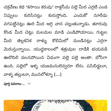
చక్రవేణు కథ ‘కసాయి కరువు’ రాళ్లసీమ పల్లె మీద ఎర్రటి ఎండ
నిప్పులు కురిసినట్లు కురుస్తోంది. ఎందుకో నూరీడు
వగపట్టినట్లు ఊరి మీద అగ్గి వాన చల్లుతున్నాడు. తూరువు
కొండ మీద చెట్లు మలమల మాడి ఎండిపోయాయి. గుట్టల
మీద తెల్లకనిక రాళ్ళు కొలిమిలో మండినట్లు ఎర్రగా
మెరున్తున్నాయి. యుద్ధకాలంలో శత్రువుల దాడికి భయవడి
ఊరొదిలి వలనపోయిన విధంగా వల్లె పల్లె అంతా. బోసిగా
ఉంది. పల్లెలో ఇళ్ళ యజమనులెవ్వరూ లేరు. పసిబిడ్డలూ,
వాళ్ళ తల్లులూ, మునలోళ్ళూ […]
పూర్తి వివరాలు ...