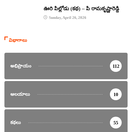
కథలు
ఊరి పిల్లోడు (కథ) – పి రామకృష్ణారెడ్డి
Sunday, April 26, 2026
విభాగాలు
అభిప్రాయం
112
ఆలయాలు
10
కథలు
55