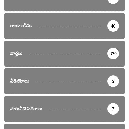
రాయలసీమ
40
వార్తలు
370
వీడియోలు
5
సాగునీటి పథకాలు
7