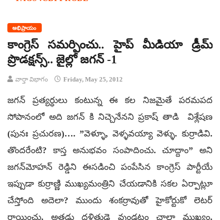
అభిప్రాయం
కాంగ్రెస్‌ సమర్పించు.. హైప్‌ మీడియా డ్రీమ్‌
ప్రొడక్షన్స్‌.. జైల్లో జగన్‌ -1
వార్తా విభాగం
Friday, May 25, 2012
జగన్ ప్రత్యర్ధులు కంటున్న ఈ కల నిజమైతే పరమపద
సోపానంలో అది జగన్ కి నిచ్చెనేనని ప్రకాష్ తాడి విశ్లేషణ
(పునః ప్రచురణ)…. ”వెళ్ళూ, వెళ్ళవయ్యా వెళ్ళు. కుర్రాడివి.
తొందరేంటి? కాస్త అనుభవం సంపాదించు. చూద్దాం” అని
జగన్‌మోహన్‌ రెడ్డిని ఈసడించి పంపేసిన కాంగ్రెస్‌ పార్టీయే
ఇప్పుడా కుర్రాణ్ణి ముఖ్యమంత్రిని చేయడానికి సకల ఏర్పాట్లూ
చేస్తోంది అదెలా? ముందు శంకర్రావుతో హైకోర్టుకో లెటర్‌
రాయించు. అతడు దళితుడై వుండటం చాలా ముఖ్యం.