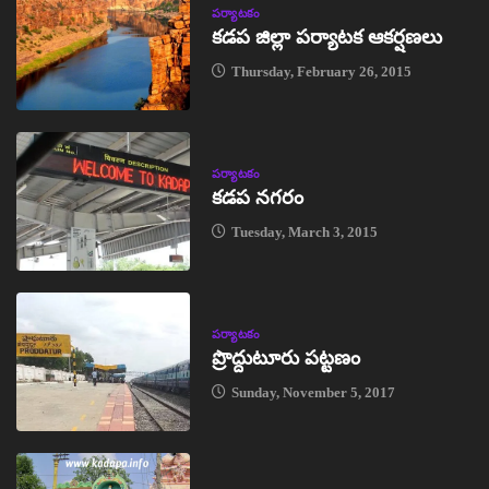
పర్యాటకం
కడప జిల్లా పర్యాటక ఆకర్షణలు
Thursday, February 26, 2015
పర్యాటకం
కడప నగరం
Tuesday, March 3, 2015
పర్యాటకం
ప్రొద్దుటూరు పట్టణం
Sunday, November 5, 2017