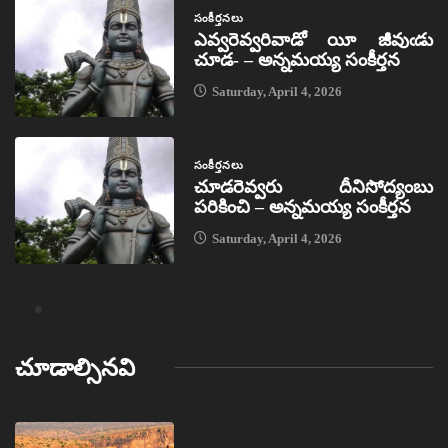
సంకీర్తనలు
ఎవ్వరెవ్వరివాడో యీ జీవుఁడు
చూడ- – అన్నమయ్య సంకీర్తన
Saturday, April 4, 2026
సంకీర్తనలు
చూడరెవ్వరు దీనిసోద్యంబు
పరికించి – అన్నమయ్య సంకీర్తన
Saturday, April 4, 2026
చూడాల్సినవి