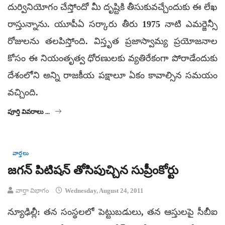
దుర్వినియోగం చేస్తోందో మీ దృష్టికి తీసుకువచ్చేందుకు ఈ లేఖ
రాస్తున్నాను. యూపీఏ సర్కారు తీరు 1975 నాటి ఎమర్జెన్సీ
రోజులను తలపిస్తోంది. విస్తృత ప్రజాస్వామ్య ప్రయోజనాల
కోసం ఈ నియంతృత్వ ధోరణులకు వ్యతిరేకంగా పోరాడేందుకు
దేశంలోని అన్ని రాజకీయ పక్షాలూ ఏకం కావాల్సిన సమయం
వచ్చింది.
పూర్తి వివరాలు ...
వార్తలు
జగన్ పిటిషన్ తోసిపుచ్చిన సుప్రీంకోర్టు
వార్తా విభాగం
Wednesday, August 24, 2011
న్యూఢిల్లీ: తన సంస్థలలో పెట్టుబడులు, తన ఆస్తులపై సీబీఐ