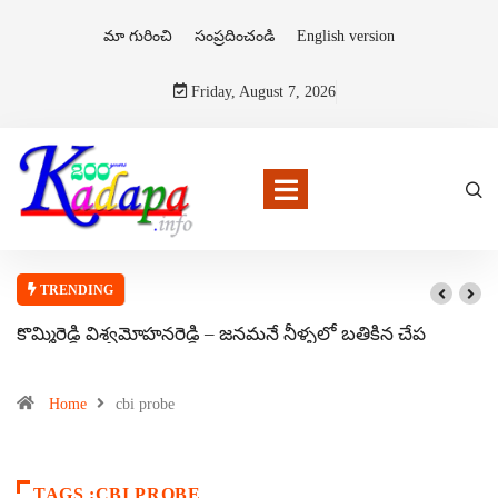
మా గురించి
సంప్రదించండి
English version
Friday, August 7, 2026
TRENDING
కొమ్మిరెడ్డి విశ్వమోహనరెడ్డి – జనమనే నీళ్ళలో బతికిన చేప
Home
cbi probe
TAGS :CBI PROBE