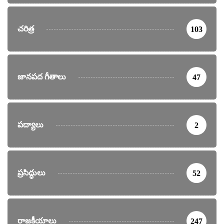
చరిత్ర
103
జానపద గీతాలు
47
పద్యాలు
2
ప్రసిద్ధులు
52
రాజకీయాలు
247