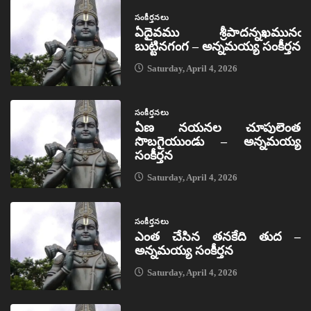
సంకీర్తనలు
ఏదైవము శ్రీపాదన్నఖమునఁ
బుట్టినగంగ – అన్నమయ్య సంకీర్తన
Saturday, April 4, 2026
సంకీర్తనలు
ఏణ నయనల చూపులెంత
సొబగైయుండు – అన్నమయ్య
సంకీర్తన
Saturday, April 4, 2026
సంకీర్తనలు
ఎంత చేసిన తనకేది తుద –
అన్నమయ్య సంకీర్తన
Saturday, April 4, 2026