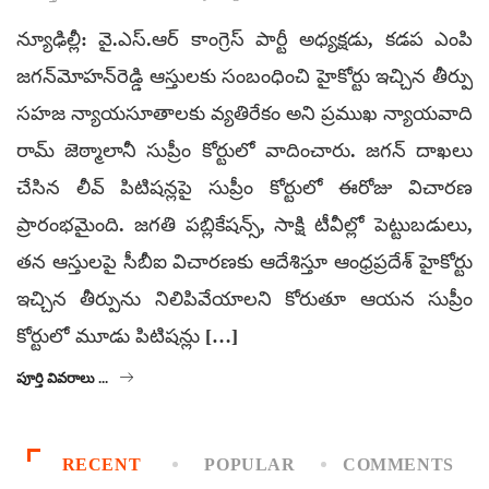
న్యూఢిల్లీ: వై.ఎస్.ఆర్ కాంగ్రెస్ పార్టీ అధ్యక్షడు, కడప ఎంపి
జగన్‌మోహన్‌రెడ్డి ఆస్తులకు సంబంధించి హైకోర్టు ఇచ్చిన తీర్పు
సహజ న్యాయసూతాలకు వ్యతిరేకం అని ప్రముఖ న్యాయవాది
రామ్ జెఠ్మాలానీ సుప్రీం కోర్టులో వాదించారు. జగన్ దాఖలు
చేసిన లీవ్ పిటిషన్లపై సుప్రీం కోర్టులో ఈరోజు విచారణ
ప్రారంభమైంది. జగతి పబ్లికేషన్స్, సాక్షి టీవీల్లో పెట్టుబడులు,
తన ఆస్తులపై సీబీఐ విచారణకు ఆదేశిస్తూ ఆంధ్రప్రదేశ్ హైకోర్టు
ఇచ్చిన తీర్పును నిలిపివేయాలని కోరుతూ ఆయన సుప్రీం
కోర్టులో మూడు పిటిషన్లు […]
పూర్తి వివరాలు ...
RECENT
POPULAR
COMMENTS