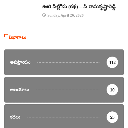
కథలు
ఊరి పిల్లోడు (కథ) – పి రామకృష్ణారెడ్డి
Sunday, April 26, 2026
విభాగాలు
అభిప్రాయం
112
ఆలయాలు
10
కథలు
55