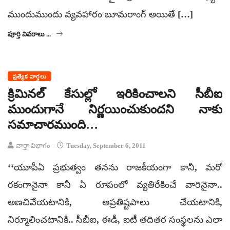
ముందుముందు వ్యవహారం బూమరాంగ్‌ అయితే […]
పూర్తి వివరాలు ...
ప్రత్యేక వార్తలు
క్రిమినల్ కేసుల్లో ఇరికించాలని సీబీఐ
ముందుగానే నిర్ణయించుకుందని నాకు
సమాచారముంది…
వార్తా విభాగం
Tuesday, September 6, 2011
‘‘యూపీఏ ప్రభుత్వం తనను రాజకీయంగా కానీ, మరో
రకంగానైనా కానీ ఏ రూపంలో వ్యతిరేకించే వారినైనా..
అణచివేయటానికి, అప్రతిష్టపాలు చేయటానికి,
నిర్మూలించటానికి.. సీబీఐ, ఈడీ, ఐటీ తదితర సంస్థలను ఎలా