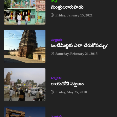
చరిత్ర
ముత్తులూరుపాడు
Friday, January 15, 2021
పర్యాటకం
ఒంటిమిట్టకు ఎలా చేరుకోవచ్చు?
Saturday, February 21, 2015
పర్యాటకం
రాయచోటి పట్టణం
Friday, May 25, 2018
పర్యాటకం