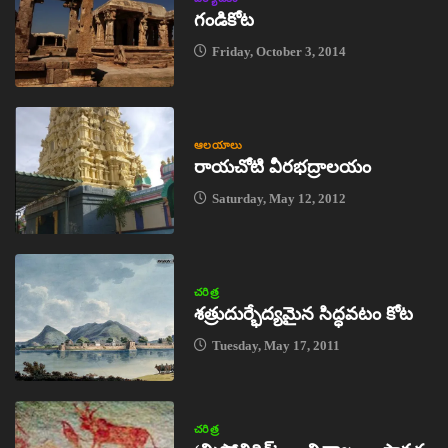
గండికోట
Friday, October 3, 2014
ఆలయాలు
రాయచోటి వీరభద్రాలయం
Saturday, May 12, 2012
చరిత్ర
శత్రుదుర్భేద్యమైన సిద్ధవటం కోట
Tuesday, May 17, 2011
చరిత్ర