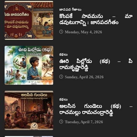
జానపద గీతాలు
కొంపకే సావమను – మా
డవుటుగాన్ని : జానపదగీతం
Monday, May 4, 2026
కథలు
ఊరి పిల్లోడు (కథ) – పి
రామకృష్ణారెడ్డి
Sunday, April 26, 2026
కథలు
అలసిన గుండెలు (కథ) –
రాచమల్లు రామచంద్రారెడ్డి
Tuesday, April 7, 2026