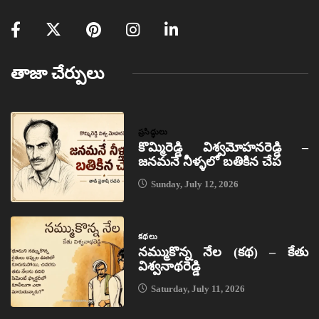
తాజా చేర్పులు
ప్రసిద్ధులు
కొమ్మిరెడ్డి విశ్వమోహనరెడ్డి –
జనమనే నీళ్ళలో బతికిన చేప
Sunday, July 12, 2026
కథలు
నమ్ముకొన్న నేల (కథ) – కేతు
విశ్వనాథరెడ్డి
Saturday, July 11, 2026