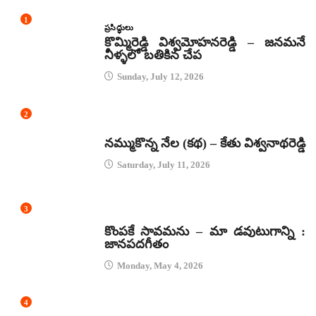
1
ప్రసిద్ధులు
కొమ్మిరెడ్డి విశ్వమోహనరెడ్డి – జనమనే
నీళ్ళలో బతికిన చేప
Sunday, July 12, 2026
2
కథలు
నమ్ముకొన్న నేల (కథ) – కేతు విశ్వనాథరెడ్డి
Saturday, July 11, 2026
3
జానపద గీతాలు
కొంపకే సావమను – మా డవుటుగాన్ని :
జానపదగీతం
Monday, May 4, 2026
4