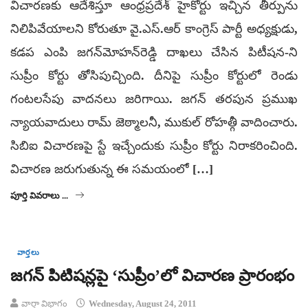
విచారణకు ఆదేశిస్తూ ఆంధ్రప్రదేశ్ హైకోర్టు ఇచ్చిన తీర్పును
నిలిపివేయాలని కోరుతూ వై.ఎస్.ఆర్ కాంగ్రెస్ పార్టీ అధ్యక్షుడు,
కడప ఎంపి జగన్‌మోహన్‌రెడ్డి దాఖలు చేసిన పిటీషన-ని
సుప్రీం కోర్టు తోసిపుచ్చింది. దీనిపై సుప్రీం కోర్టులో రెండు
గంటలసేపు వాదనలు జరిగాయి. జగన్ తరపున ప్రముఖ
న్యాయవాదులు రామ్ జెఠ్మాలనీ, ముకుల్ రోహత్గీ వాదించారు.
సిబిఐ విచారణపై స్టే ఇచ్చేందుకు సుప్రీం కోర్టు నిరాకరించింది.
విచారణ జరుగుతున్న ఈ సమయంలో […]
పూర్తి వివరాలు ...
వార్తలు
జగన్ పిటిషన్లపై ‘సుప్రీం’లో విచారణ ప్రారంభం
వార్తా విభాగం
Wednesday, August 24, 2011