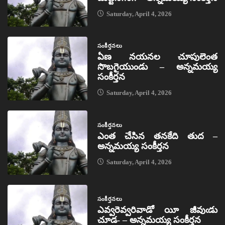
Saturday, April 4, 2026
సంకీర్తనలు
ఏణ నయనల చూపులెంత
సొబగైయుండు – అన్నమయ్య
సంకీర్తన
Saturday, April 4, 2026
సంకీర్తనలు
ఎంత చేసిన తనకేది తుద –
అన్నమయ్య సంకీర్తన
Saturday, April 4, 2026
సంకీర్తనలు
ఎవ్వరెవ్వరివాడో యీ జీవుఁడు
చూడ- – అన్నమయ్య సంకీర్తన