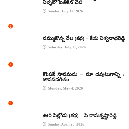
నీళ్ళలో బతికిన చేప
Sunday, July 12, 2026
2
కథలు
నమ్ముకొన్న నేల (కథ) – కేతు విశ్వనాథరెడ్డి
Saturday, July 11, 2026
3
జానపద గీతాలు
కొంపకే సావమను – మా డవుటుగాన్ని :
జానపదగీతం
Monday, May 4, 2026
4
కథలు
ఊరి పిల్లోడు (కథ) – పి రామకృష్ణారెడ్డి
Sunday, April 26, 2026