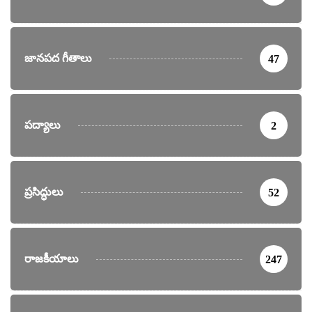
జానపద గీతాలు
47
పద్యాలు
2
ప్రసిద్ధులు
52
రాజకీయాలు
247