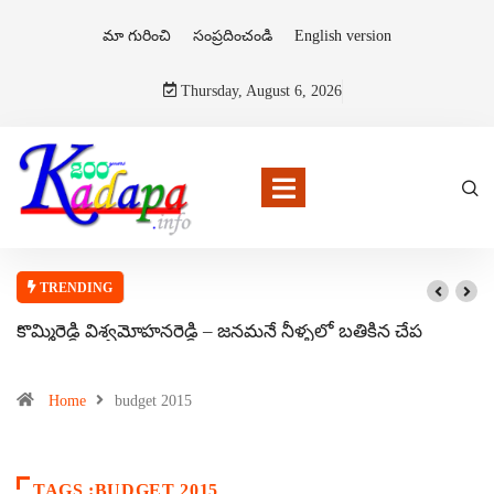
మా గురించి
సంప్రదించండి
English version
Thursday, August 6, 2026
TRENDING
కొమ్మిరెడ్డి విశ్వమోహనరెడ్డి – జనమనే నీళ్ళలో బతికిన చేప
Home
budget 2015
TAGS :BUDGET 2015