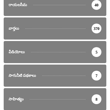
రాయలసీమ
40
వార్తలు
370
వీడియోలు
5
సాగునీటి పథకాలు
7
సాహిత్యం
8