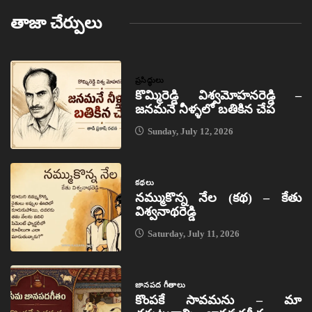
తాజా చేర్పులు
ప్రసిద్ధులు
కొమ్మిరెడ్డి విశ్వమోహనరెడ్డి –
జనమనే నీళ్ళలో బతికిన చేప
Sunday, July 12, 2026
కథలు
నమ్ముకొన్న నేల (కథ) – కేతు
విశ్వనాథరెడ్డి
Saturday, July 11, 2026
జానపద గీతాలు
కొంపకే సావమను – మా