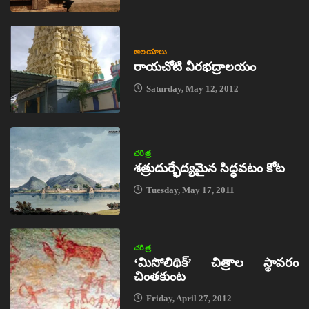
ఆలయాలు
రాయచోటి వీరభద్రాలయం
Saturday, May 12, 2012
చరిత్ర
శత్రుదుర్భేద్యమైన సిద్ధవటం కోట
Tuesday, May 17, 2011
చరిత్ర
‘మిసోలిథిక్‌’ చిత్రాల స్థావరం
చింతకుంట
Friday, April 27, 2012