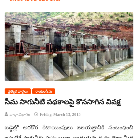
ప్రత్యేక వార్తలు
రాయలసీమ
సీమ సాగునీటి పథకాలపై కొనసాగిన వివక్ష
వార్తా విభాగం
Friday, March 13, 2015
బడ్జెట్లో అరకొర కేటాయింపులు జలయజ్ఞానికి సంబంధించి
ఇప్పటికే సాగునీరు పుష్కలంగా అందుతున్న కృష్ణా డెల్టా మీద