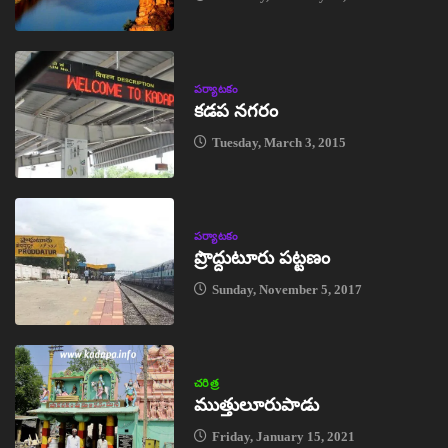
పర్యాటకం
కడప నగరం
Tuesday, March 3, 2015
పర్యాటకం
ప్రొద్దుటూరు పట్టణం
Sunday, November 5, 2017
చరిత్ర
ముత్తులూరుపాడు
Friday, January 15, 2021