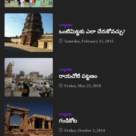
పర్యాటకం
ఒంటిమిట్టకు ఎలా చేరుకోవచ్చు?
Saturday, February 21, 2015
పర్యాటకం
రాయచోటి పట్టణం
Friday, May 25, 2018
పర్యాటకం
గండికోట
Friday, October 3, 2014