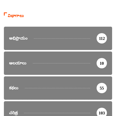
విభాగాలు
అభిప్రాయం
112
ఆలయాలు
10
కథలు
55
చరిత్ర
103