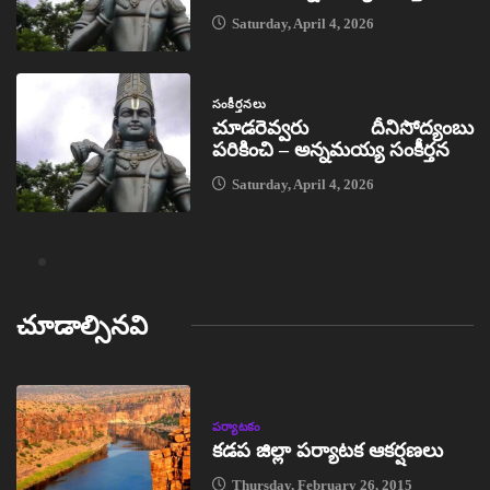
Saturday, April 4, 2026
సంకీర్తనలు
చూడరెవ్వరు దీనిసోద్యంబు
పరికించి – అన్నమయ్య సంకీర్తన
Saturday, April 4, 2026
చూడాల్సినవి
పర్యాటకం
కడప జిల్లా పర్యాటక ఆకర్షణలు
Thursday, February 26, 2015