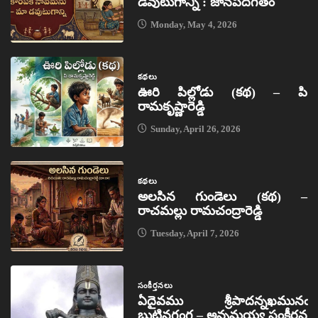
డవుటుగాన్ని : జానపదగీతం
Monday, May 4, 2026
కథలు
ఊరి పిల్లోడు (కథ) – పి
రామకృష్ణారెడ్డి
Sunday, April 26, 2026
కథలు
అలసిన గుండెలు (కథ) –
రాచమల్లు రామచంద్రారెడ్డి
Tuesday, April 7, 2026
సంకీర్తనలు
ఏదైవము శ్రీపాదన్నఖమునఁ
బుట్టినగంగ – అన్నమయ్య సంకీర్తన