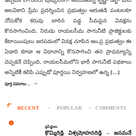
అలవికాని ప్రేమ ప్రదర్శించిన ప్రభుత్వం ఆరుతడి పంటలకూ
నోచుకోక కరువు బారిన పడ్డ సీమపైన వివక్షను
కొనసాగించింది. నిరుడు రాయలసీమ సాగునీటి ప్రాజెక్టులకు
కేటాయింపులు జరపడంలో వివక్ష చూపిన ఆం.ప్ర ప్రభుత్వం ఈ
ఏడాది కూడా ఆ విధానాన్ని కొనసాగించి తన ప్రాధమ్యాన్ని
చెప్పకనే చెప్పింది. రాయలసీమలోని భారీ సాగునీటి పథకాలు
అన్నిటికీ కలిపి ఎప్పుడో పూర్తయి నిర్వహణలో ఉన్న […]
పూర్తి వివరాలు ...
RECENT
POPULAR
COMMENTS
1
ప్రసిద్ధులు
కొమ్మిరెడ్డి విశ్వమోహనరెడ్డి – జనమనే