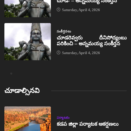
చూడ- – అన్నమయ్య సంకీర్తన
Saturday, April 4, 2026
సంకీర్తనలు
చూడరెవ్వరు దీనిసోద్యంబు
పరికించి – అన్నమయ్య సంకీర్తన
Saturday, April 4, 2026
చూడాల్సినవి
పర్యాటకం
కడప జిల్లా పర్యాటక ఆకర్షణలు