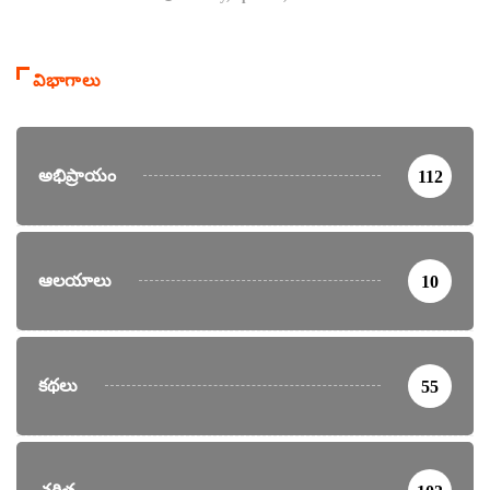
విభాగాలు
అభిప్రాయం
112
ఆలయాలు
10
కథలు
55