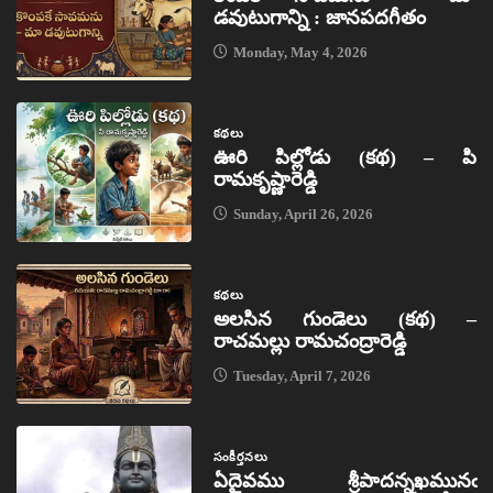
డవుటుగాన్ని : జానపదగీతం
Monday, May 4, 2026
కథలు
ఊరి పిల్లోడు (కథ) – పి
రామకృష్ణారెడ్డి
Sunday, April 26, 2026
కథలు
అలసిన గుండెలు (కథ) –
రాచమల్లు రామచంద్రారెడ్డి
Tuesday, April 7, 2026
సంకీర్తనలు
ఏదైవము శ్రీపాదన్నఖమునఁ