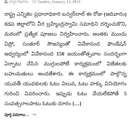
వార్తా విభాగం
Sunday, January 12, 2014
రాష్ట్ర ఎన్నికల ప్రధానాధికారి బన్వర్‌లాల్ ఈ రోజు (ఆదివారం)
కడప జిల్లాలోని వీర బ్రహ్మేంద్రస్వామి సమాధిని దర్శించుకొని,
మఠంలో ప్రత్యేక పూజలు నిర్వహించారు. అంతకు ముందు
విప్రో, సంతూర్ సౌజన్యంతో వివేకానంద ఫౌండేషన్
ఆధ్వర్యంలో వివేకానంద 150 జయంతోత్సవాల సందర్భంగా
ఏర్పాటు చేసిన ముగ్గులపోటీ కార్యక్రమంలో విజేతలకు
బహుమతులు అందజేశారు. ఈ కార్యక్రమంలో పాల్గొన్న
యువతీ యువకులకు ఓటు విలువ, ఓటు హక్కు వినియోగం
గురించి వివరించారు. ఇప్పుడు ఓటు వేయలేకపోతే 5
సంవత్సరాలపాటు ఓటుకు దూరం […]
పూర్తి వివరాలు ...