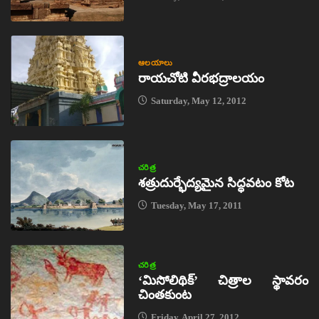
ఆలయాలు
రాయచోటి వీరభద్రాలయం
Saturday, May 12, 2012
చరిత్ర
శత్రుదుర్భేద్యమైన సిద్ధవటం కోట
Tuesday, May 17, 2011
చరిత్ర
‘మిసోలిథిక్‌’ చిత్రాల స్థావరం
చింతకుంట
Friday, April 27, 2012