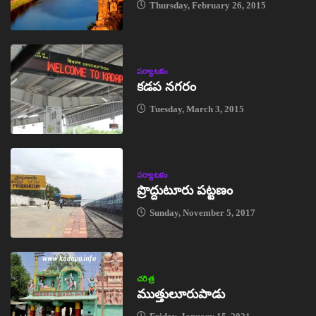
Thursday, February 26, 2015
పర్యాటకం
కడప నగరం
Tuesday, March 3, 2015
పర్యాటకం
ప్రొద్దుటూరు పట్టణం
Sunday, November 5, 2017
చరిత్ర
ముత్తులూరుపాడు