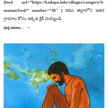
[feed url=”https://kadapa.info/villages/category/b-
matam/feed/” number=”30″ ] కడప జిల్లాలోని ఇతర
గ్రామాల కోసం ఇక్కడ క్లిక్ చెయ్యండి.
పూర్తి వివరాలు ...