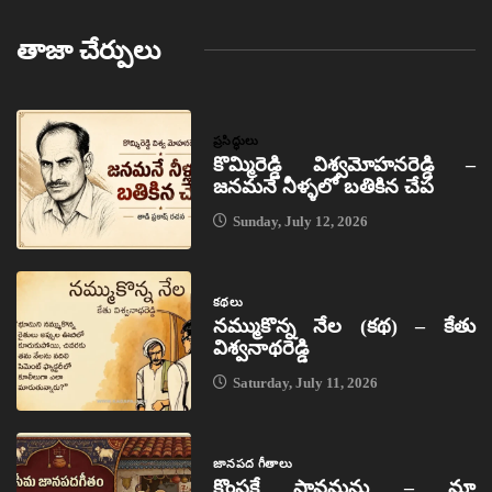
తాజా చేర్పులు
ప్రసిద్ధులు
కొమ్మిరెడ్డి విశ్వమోహనరెడ్డి –
జనమనే నీళ్ళలో బతికిన చేప
Sunday, July 12, 2026
కథలు
నమ్ముకొన్న నేల (కథ) – కేతు
విశ్వనాథరెడ్డి
Saturday, July 11, 2026
జానపద గీతాలు
కొంపకే సావమను – మా