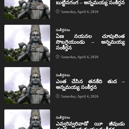
బుట్టినగంగ – అన్నమయ్య సంకీర్తన
Saturday, April 4, 2026
సంకీర్తనలు
ఏణ నయనల చూపులెంత
సొబగైయుండు – అన్నమయ్య
సంకీర్తన
Saturday, April 4, 2026
సంకీర్తనలు
ఎంత చేసిన తనకేది తుద –
అన్నమయ్య సంకీర్తన
Saturday, April 4, 2026
సంకీర్తనలు
ఎవ్వరెవ్వరివాడో యీ జీవుఁడు