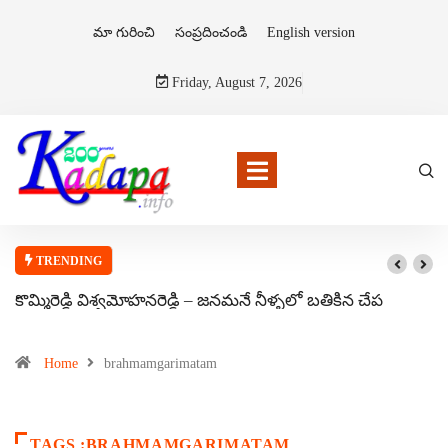
మా గురించి
సంప్రదించండి
English version
Friday, August 7, 2026
TRENDING
కొమ్మిరెడ్డి విశ్వమోహనరెడ్డి – జనమనే నీళ్ళలో బతికిన చేప
Home
brahmamgarimatam
TAGS :BRAHMAMGARIMATAM