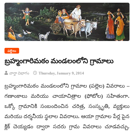
పల్లెలు
బ్రహ్మంగారిమఠం మండలంలోని గ్రామాలు
వార్తా విభాగం
Thursday, January 9, 2014
బ్రహ్మంగారిమఠం మండలంలోని గ్రామాల (పల్లెల) వివరాలు –
గణాంకాలు మరియు చాయాచిత్రాల (ఫోటోల) సహితంగా.
ఒక్కో గ్రామానికి సంబందించిన చరిత్ర, సంస్కృతి, వ్యక్తులు
మరియు దర్శనీయ స్థలాల వివరాలు. ఆయా గ్రామాల పేర్ల పైన
క్లిక్ చెయ్యడం ద్వారా సదరు గ్రామ వివరాలు చూడవచ్చు.