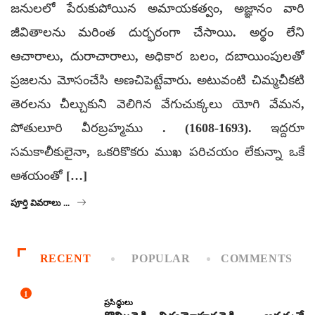
జనులలో పేరుకుపోయిన అమాయకత్వం, అజ్ఞానం వారి
జీవితాలను మరింత దుర్భరంగా చేసాయి. అర్థం లేని
ఆచారాలు, దురాచారాలు, అధికార బలం, దబాయింపులతో
ప్రజలను మోసంచేసి అణచిపెట్టేవారు. అటువంటి చిమ్మచీకటి
తెరలను చీల్చుకుని వెలిగిన వేగుచుక్కలు యోగి వేమన,
పోతులూరి వీరబ్రహ్మము . (1608-1693). ఇద్దరూ
సమకాలీకులైనా, ఒకరికొకరు ముఖ పరిచయం లేకున్నా ఒకే
ఆశయంతో […]
పూర్తి వివరాలు ...
RECENT
POPULAR
COMMENTS
1
ప్రసిద్ధులు