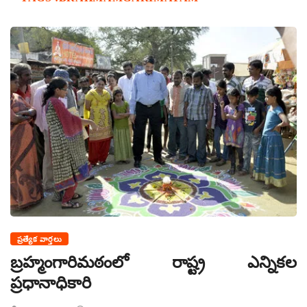
ప్రత్యేక వార్తలు
బ్రహ్మంగారిమఠంలో రాష్ట్ర ఎన్నికల
ప్రధానాధికారి