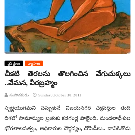
ప్రసిద్ధులు
వ్యాసాలు
చీకటి తెరలను తొలగించిన వేగుచుక్కలు
..వేమన, వీరబ్రహ్మం
సంపాదకుడు
Sunday, October 30, 2011
స్వర్ణయుగమని చెప్పుకునే విజయనగర చక్రవర్తుల తుది
దిశలో సామాన్యుల బ్రతుకు కడగండ్ల పాలైంది. మండలాధీశుల
భోగలాలసత్వం, అధికారుల దౌర్జన్యం, దోపిడీలు.. దానికితోడు