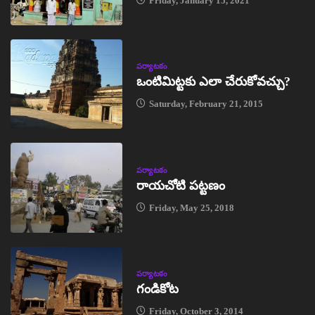
Friday, January 15, 2021
పర్యాటకం
ఒంటిమిట్టకు ఎలా చేరుకోవచ్చు?
Saturday, February 21, 2015
పర్యాటకం
రాయచోటి పట్టణం
Friday, May 25, 2018
పర్యాటకం
గండికోట
Friday, October 3, 2014