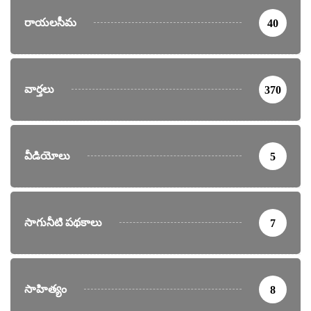
రాయలసీమ
40
వార్తలు
370
వీడియోలు
5
సాగునీటి పథకాలు
7
సాహిత్యం
8