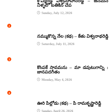
కొమ్మిరెడ్డి విశ్వమోహనరెడ్డి – జనమనే
నీళ్ళలో బతికిన చేప
Sunday, July 12, 2026
2
కథలు
నమ్ముకొన్న నేల (కథ) – కేతు విశ్వనాథరెడ్డి
Saturday, July 11, 2026
3
జానపద గీతాలు
కొంపకే సావమను – మా డవుటుగాన్ని :
జానపదగీతం
Monday, May 4, 2026
4
కథలు
ఊరి పిల్లోడు (కథ) – పి రామకృష్ణారెడ్డి
Sunday, April 26, 2026