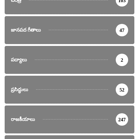
చరిత్ర
103
జానపద గీతాలు
47
పద్యాలు
2
ప్రసిద్ధులు
52
రాజకీయాలు
247