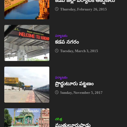
కడప జిల్లా పర్యాటక ఆకర్షణలు
Thursday, February 26, 2015
పర్యాటకం
కడప నగరం
Tuesday, March 3, 2015
పర్యాటకం
ప్రొద్దుటూరు పట్టణం
Sunday, November 5, 2017
చరిత్ర
ముత్తులూరుపాడు