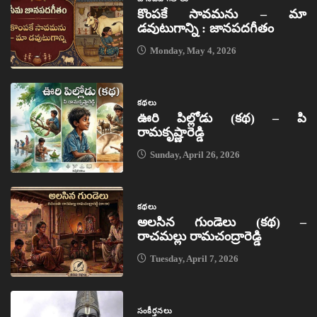
కొంపకే సావమను – మా
డవుటుగాన్ని : జానపదగీతం
Monday, May 4, 2026
కథలు
ఊరి పిల్లోడు (కథ) – పి
రామకృష్ణారెడ్డి
Sunday, April 26, 2026
కథలు
అలసిన గుండెలు (కథ) –
రాచమల్లు రామచంద్రారెడ్డి
Tuesday, April 7, 2026
సంకీర్తనలు