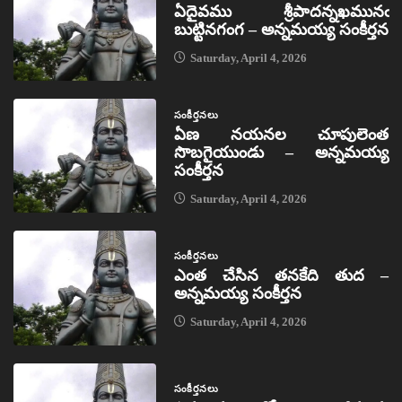
ఏదైవము శ్రీపాదన్నఖమునఁ
బుట్టినగంగ – అన్నమయ్య సంకీర్తన
Saturday, April 4, 2026
సంకీర్తనలు
ఏణ నయనల చూపులెంత
సొబగైయుండు – అన్నమయ్య
సంకీర్తన
Saturday, April 4, 2026
సంకీర్తనలు
ఎంత చేసిన తనకేది తుద –
అన్నమయ్య సంకీర్తన
Saturday, April 4, 2026
సంకీర్తనలు