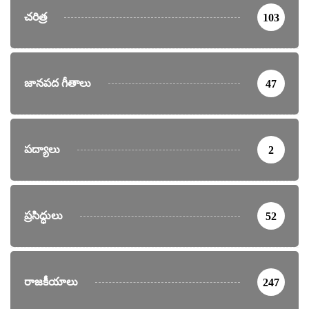
చరిత్ర
103
జానపద గీతాలు
47
పద్యాలు
2
ప్రసిద్ధులు
52
రాజకీయాలు
247