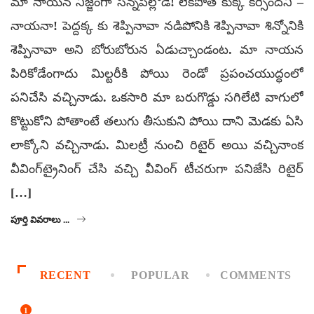
మా నాయన నిజ్జంగా సన్నపిల్లోడే! లేకపోతే కుక్క కర్సిందని –
నాయనా! పెద్దక్క కు శెప్పినావా నడిపోనికి శెప్పినావా శిన్నోనికి
శెప్పినావా అని బోరుబోరున ఏడుచ్చాండంట. మా నాయన
పిరికోడేంగాదు మిల్టరీకి పోయి రెండో ప్రపంచయుద్ధంలో
పనిచేసి వచ్చినాడు. ఒకసారి మా బరుగొడ్డు సగిలేటి వాగులో
కొట్టుకోని పోతాంటే తలుగు తీసుకుని పోయి దాని మెడకు ఏసి
లాక్కోని వచ్చినాడు. మిలట్రీ నుంచి రిటైర్‌ అయి వచ్చినాంక
వీవింగ్‌ట్రైనింగ్‌ చేసి వచ్చి వీవింగ్‌ టీచరుగా పనిజేసి రిటైర్‌
[…]
పూర్తి వివరాలు ...
RECENT
POPULAR
COMMENTS
1