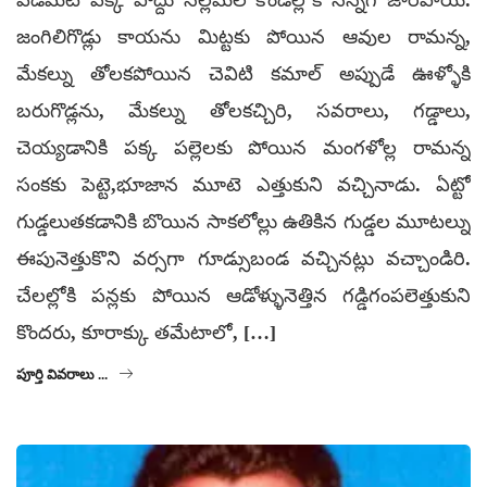
పడమటి పక్క పొద్దు నల్లమల కొండల్లోకి సిన్నగ జారిపాయ.
జంగిలిగొడ్లు కాయను మిట్టకు పోయిన ఆవుల రామన్న,
మేకల్ను తోలకపోయిన చెవిటి కమాల్ అప్పుడే ఊళ్ళోకి
బరుగొడ్లను, మేకల్ను తోలకచ్చిరి, సవరాలు, గడ్డాలు,
చెయ్యడానికి పక్క పల్లెలకు పోయిన మంగళోల్ల రామన్న
సంకకు పెట్టె,భూజాన మూటె ఎత్తుకుని వచ్చినాడు. ఏట్టో
గుడ్డలుతకడానికి బొయిన సాకలోల్లు ఉతికిన గుడ్డల మూటల్ను
ఈపునెత్తుకొని వర్సగా గూడ్సుబండ వచ్చినట్లు వచ్చాండిరి.
చేలల్లోకి పన్లకు పోయిన ఆడోళ్ళునెత్తిన గడ్డిగంపలెత్తుకుని
కొందరు, కూరాక్కు తమేటాలో, […]
పూర్తి వివరాలు ...