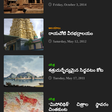
Friday, October 3, 2014
ఆలయాలు
రాయచోటి వీరభద్రాలయం
Saturday, May 12, 2012
చరిత్ర
శత్రుదుర్భేద్యమైన సిద్ధవటం కోట
Tuesday, May 17, 2011
చరిత్ర
‘మిసోలిథిక్‌’ చిత్రాల స్థావరం
చింతకుంట