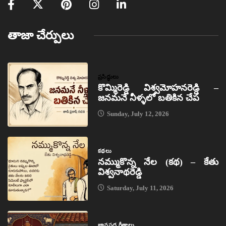
తాజా చేర్పులు
ప్రసిద్ధులు
కొమ్మిరెడ్డి విశ్వమోహనరెడ్డి –
జనమనే నీళ్ళలో బతికిన చేప
Sunday, July 12, 2026
కథలు
నమ్ముకొన్న నేల (కథ) – కేతు
విశ్వనాథరెడ్డి
Saturday, July 11, 2026
జానపద గీతాలు