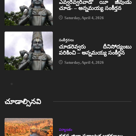
ఎవ్వరెవ్వరివాడో యీ జీవుఁడు
చూడ- – అన్నమయ్య సంకీర్తన
Saturday, April 4, 2026
సంకీర్తనలు
చూడరెవ్వరు దీనిసోద్యంబు
పరికించి – అన్నమయ్య సంకీర్తన
Saturday, April 4, 2026
చూడాల్సినవి
పర్యాటకం