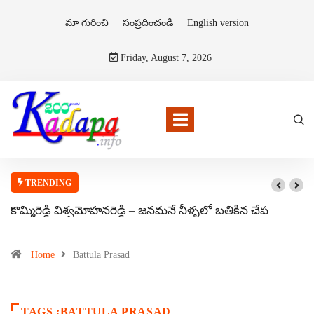
మా గురించి
సంప్రదించండి
English version
Friday, August 7, 2026
TRENDING
కొమ్మిరెడ్డి విశ్వమోహనరెడ్డి – జనమనే నీళ్ళలో బతికిన చేప
Home
Battula Prasad
TAGS :BATTULA PRASAD