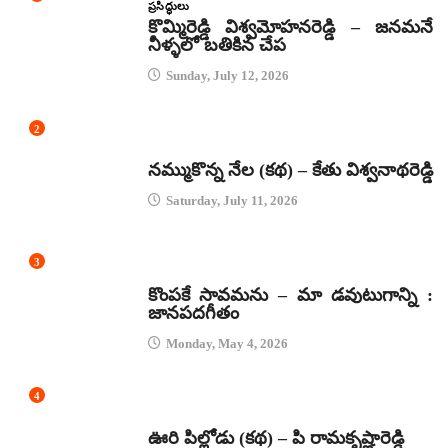
ప్రసిద్ధులు
కొమ్మిరెడ్డి విశ్వమోహనరెడ్డి – జనమనే
నీళ్ళలో బతికిన చేప
Sunday, July 12, 2026
2
కథలు
నమ్ముకొన్న నేల (కథ) – కేతు విశ్వనాథరెడ్డి
Saturday, July 11, 2026
3
జానపద గీతాలు
కొంపకే సావమను – మా డవుటుగాన్ని :
జానపదగీతం
Monday, May 4, 2026
4
కథలు
ఊరి పిల్లోడు (కథ) – పి రామకృష్ణారెడ్డి