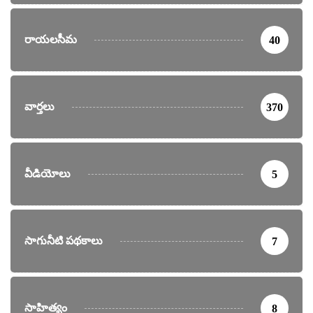
రాయలసీమ
40
వార్తలు
370
వీడియోలు
5
సాగునీటి పథకాలు
7
సాహిత్యం
8