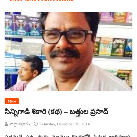
కథలు
సిన్నిగాడి శికారి (కథ) – బత్తుల ప్రసాద్
వార్తా విభాగం
Saturday, December 20, 2014