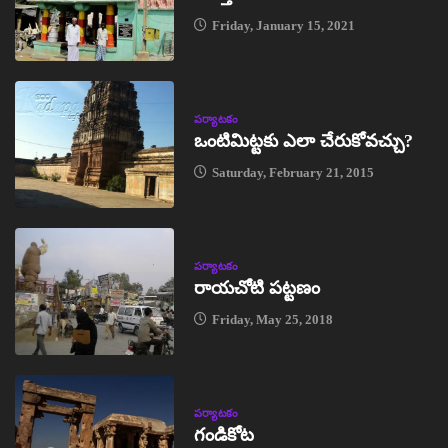
Friday, January 15, 2021
పర్యాటకం
ఒంటిమిట్టకు ఎలా చేరుకోవచ్చు?
Saturday, February 21, 2015
పర్యాటకం
రాయచోటి పట్టణం
Friday, May 25, 2018
పర్యాటకం
గండికోట