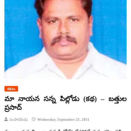
కథలు
మా నాయన సన్న పిల్లోడు (కథ) – బత్తుల
ప్రసాద్
సంపాదకుడు
Wednesday, September 21, 2011