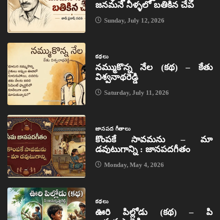
జనమనే నీళ్ళలో బతికిన చేప
Sunday, July 12, 2026
కథలు
నమ్ముకొన్న నేల (కథ) – కేతు
విశ్వనాథరెడ్డి
Saturday, July 11, 2026
జానపద గీతాలు
కొంపకే సావమను – మా
డవుటుగాన్ని : జానపదగీతం
Monday, May 4, 2026
కథలు
ఊరి పిల్లోడు (కథ) – పి