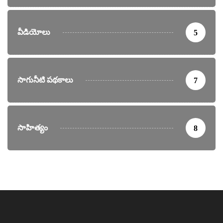
వీడియోలు
5
సాగునీటి పథకాలు
7
సాహిత్యం
8