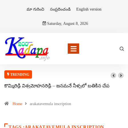
మా గురించి
సంప్రదించండి
English version
Saturday, August 8, 2026
TRENDING
కొమ్మిరెడ్డి విశ్వమోహనరెడ్డి – జనమనే నీళ్ళలో బతికిన చేప
Home
arakatavemula inscription
TAGS :ARAKATAVEMULA INSCRIPTION