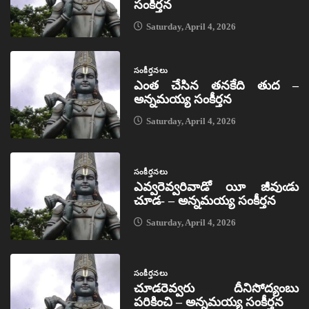
సంకీర్తన
Saturday, April 4, 2026
సంకీర్తనలు
ఎంత చేసిన తనకేది తుద –
అన్నమయ్య సంకీర్తన
Saturday, April 4, 2026
సంకీర్తనలు
ఎవ్వరెవ్వరివాడో యీ జీవుఁడు
చూడ- – అన్నమయ్య సంకీర్తన
Saturday, April 4, 2026
సంకీర్తనలు
చూడరెవ్వరు దీనిసోద్యంబు
పరికించి – అన్నమయ్య సంకీర్తన