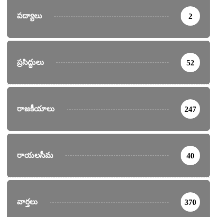
పద్యాలు
2
ప్రసిద్ధులు
52
రాజకీయాలు
247
రాయలసీమ
40
వార్తలు
370