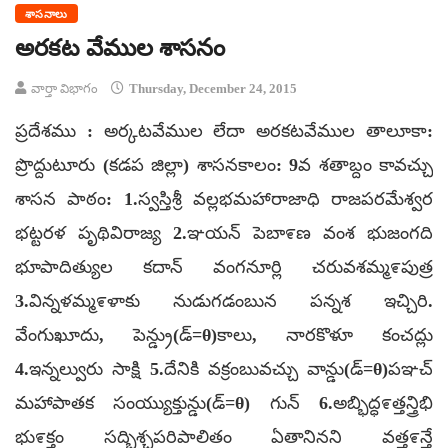
శాసనాలు
అరకట వేముల శాసనం
వార్తా విభాగం
Thursday, December 24, 2015
ప్రదేశము : అర్కటవేముల లేదా అరకటవేముల తాలూకా:
ప్రొద్దుటూరు (కడప జిల్లా) శాసనకాలం: 9వ శతాబ్దం కావచ్చు
శాసన పాఠం: 1.స్వస్తిశ్రీ వల్లభమహారాజాధి రాజపరమేశ్వర
భట్టరళ పృథివిరాజ్య 2.ఞయన్ పెబా೯ణ వంశ భుజంగది
భూపాదిత్యుల కదాన్ వంగనూర్లి చరువశమ్మ೯పుత్ర
3.విన్నళమ్మ೯ళాకు నుడుగడంబున పన్నశ ఇచ్చిరి.
వేంగుఖూదు, పెన్డ్రు(డ్=θ)కాలు, నారకొళూ కంచద్లు
4.ఇన్నల్వురు సాక్షి 5.దేనికి వక్రంబువచ్చు వాన్డు(డ్=θ)పఞచ్
మహాపాతక సంయ్యుక్తున్డు(డ్=θ) గున్ 6.అబ్భిద్ధ೯త్తన్త్రిభి
భు೯క్తం సద్భిశ్చపరిపాలితం ఏతానినని వత్త೯న్తే