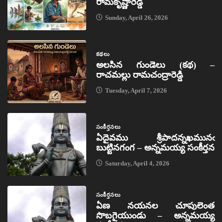
రామకృష్ణారెడ్డి
Sunday, April 26, 2026
కథలు
అలసిన గుండెలు (కథ) –
రాచమల్లు రామచంద్రారెడ్డి
Tuesday, April 7, 2026
సంకీర్తనలు
ఏదైవము శ్రీపాదన్నఖమునఁ
బుట్టినగంగ – అన్నమయ్య సంకీర్తన
Saturday, April 4, 2026
సంకీర్తనలు
ఏణ నయనల చూపులెంత
సొబగైయుండు – అన్నమయ్య