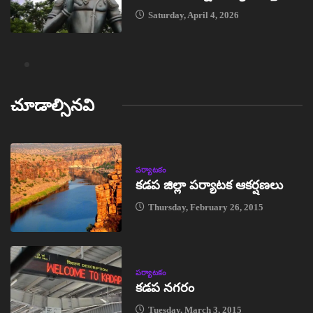
Saturday, April 4, 2026
చూడాల్సినవి
పర్యాటకం
కడప జిల్లా పర్యాటక ఆకర్షణలు
Thursday, February 26, 2015
పర్యాటకం
కడప నగరం
Tuesday, March 3, 2015