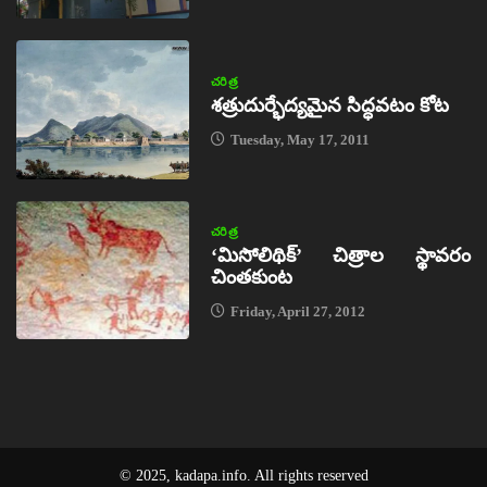
చరిత్ర
శత్రుదుర్భేద్యమైన సిద్ధవటం కోట
Tuesday, May 17, 2011
చరిత్ర
‘మిసోలిథిక్‌’ చిత్రాల స్థావరం
చింతకుంట
Friday, April 27, 2012
© 2025, kadapa.info. All rights reserved