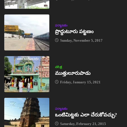
పర్యాటకం
ప్రొద్దుటూరు పట్టణం
Sunday, November 5, 2017
చరిత్ర
ముత్తులూరుపాడు
Friday, January 15, 2021
పర్యాటకం
ఒంటిమిట్టకు ఎలా చేరుకోవచ్చు?
Saturday, February 21, 2015