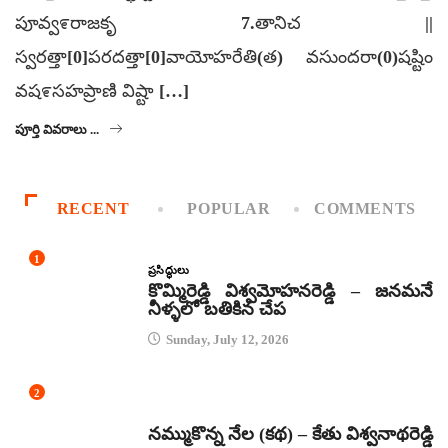
పూవ్వ೯రాజకృ 7.తానిచ ||
స్వరత్తా[0]పరదత్తా[0]వాయోహరేతి(త) వసుందరా(0)షష్టిం
వష೯సహప్రాణి విష్టా […]
పూర్తి వివరాలు ...
RECENT
POPULAR
COMMENTS
1
ప్రసిద్ధులు
కొమ్మిరెడ్డి విశ్వమోహనరెడ్డి – జనమనే
నీళ్ళలో బతికిన చేప
Sunday, July 12, 2026
2
కథలు
నమ్ముకొన్న నేల (కథ) – కేతు విశ్వనాథరెడ్డి