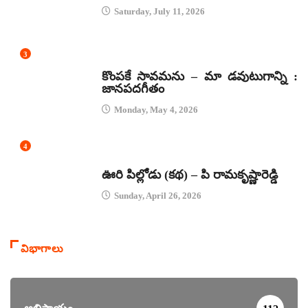
Saturday, July 11, 2026
3
జానపద గీతాలు
కొంపకే సావమను – మా డవుటుగాన్ని :
జానపదగీతం
Monday, May 4, 2026
4
కథలు
ఊరి పిల్లోడు (కథ) – పి రామకృష్ణారెడ్డి
Sunday, April 26, 2026
విభాగాలు