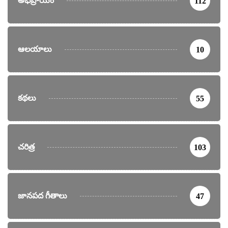
అభిప్రాయం
112
ఆలయాలు
10
కథలు
55
చరిత్ర
103
జానపద గీతాలు
47