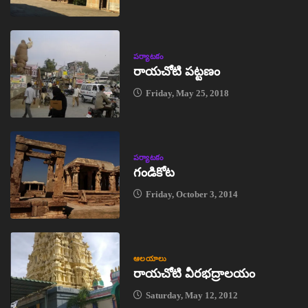
పర్యాటకం
రాయచోటి పట్టణం
Friday, May 25, 2018
పర్యాటకం
గండికోట
Friday, October 3, 2014
ఆలయాలు
రాయచోటి వీరభద్రాలయం
Saturday, May 12, 2012