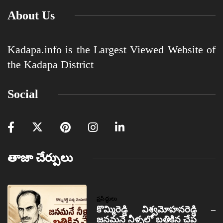
About Us
Kadapa.info is the Largest Viewed Website of
the Kadapa District
Social
తాజా చేర్పులు
ప్రసిద్ధులు
కొమ్మిరెడ్డి విశ్వమోహనరెడ్డి –
జనమనే నీళ్ళలో బతికిన చేప