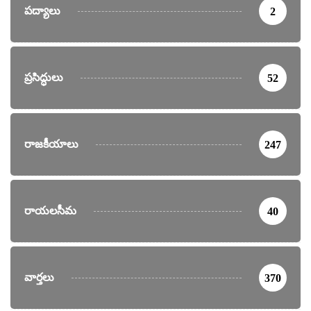
పద్యాలు
2
ప్రసిద్ధులు
52
రాజకీయాలు
247
రాయలసీమ
40
వార్తలు
370