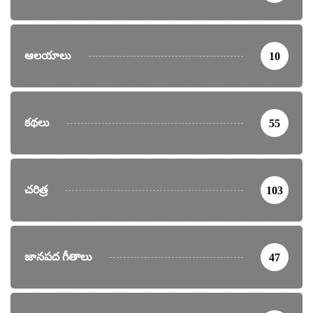
ఆలయాలు
10
కథలు
55
చరిత్ర
103
జానపద గీతాలు
47