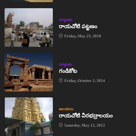
పర్యాటకం
రాయచోటి పట్టణం
Friday, May 25, 2018
పర్యాటకం
గండికోట
Friday, October 3, 2014
ఆలయాలు
రాయచోటి వీరభద్రాలయం
Saturday, May 12, 2012