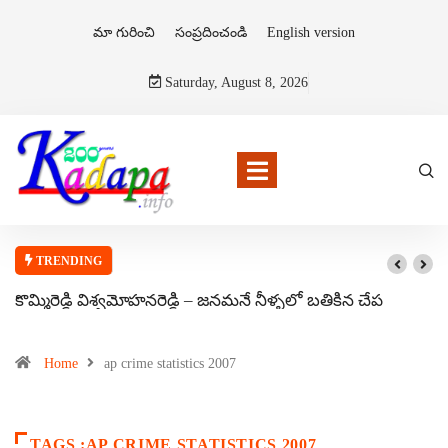
మా గురించి
సంప్రదించండి
English version
Saturday, August 8, 2026
TRENDING
కొమ్మిరెడ్డి విశ్వమోహనరెడ్డి – జనమనే నీళ్ళలో బతికిన చేప
Home
ap crime statistics 2007
TAGS :AP CRIME STATISTICS 2007