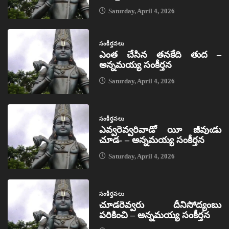
Saturday, April 4, 2026
సంకీర్తనలు
ఎంత చేసిన తనకేది తుద –
అన్నమయ్య సంకీర్తన
Saturday, April 4, 2026
సంకీర్తనలు
ఎవ్వరెవ్వరివాడో యీ జీవుఁడు
చూడ- – అన్నమయ్య సంకీర్తన
Saturday, April 4, 2026
సంకీర్తనలు
చూడరెవ్వరు దీనిసోద్యంబు
పరికించి – అన్నమయ్య సంకీర్తన