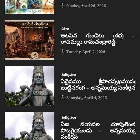
Sunday, April 26, 2026
కథలు
అలసిన గుండెలు (కథ) –
రాచమల్లు రామచంద్రారెడ్డి
Tuesday, April 7, 2026
సంకీర్తనలు
ఏదైవము శ్రీపాదన్నఖమునఁ
బుట్టినగంగ – అన్నమయ్య సంకీర్తన
Saturday, April 4, 2026
సంకీర్తనలు
ఏణ నయనల చూపులెంత
సొబగైయుండు – అన్నమయ్య
సంకీర్తన