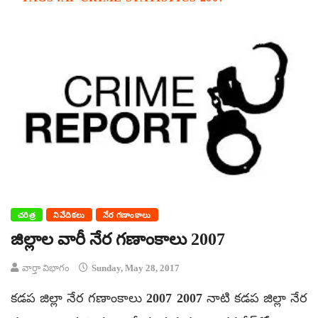
చరిత్ర
నివేదికలు
నేర గణాంకాలు
జిల్లాల వారీ నేర గణాంకాలు 2007
వార్తా విభాగం
Sunday, May 28, 2017
కడప జిల్లా నేర గణాంకాలు 2007 2007 నాటి కడప జిల్లా నేర