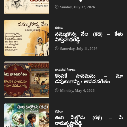
Sunday, July 12, 2026
కథలు
నమ్ముకొన్న నేల (కథ) – కేతు
విశ్వనాథరెడ్డి
Saturday, July 11, 2026
జానపద గీతాలు
కొంపకే సావమను – మా
డవుటుగాన్ని : జానపదగీతం
Monday, May 4, 2026
కథలు
ఊరి పిల్లోడు (కథ) – పి
రామకృష్ణారెడ్డి