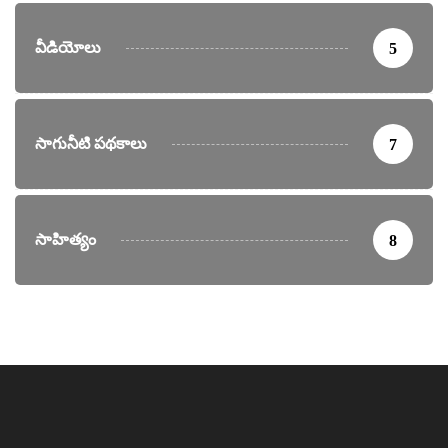
వీడియోలు
5
సాగునీటి పథకాలు
7
సాహిత్యం
8