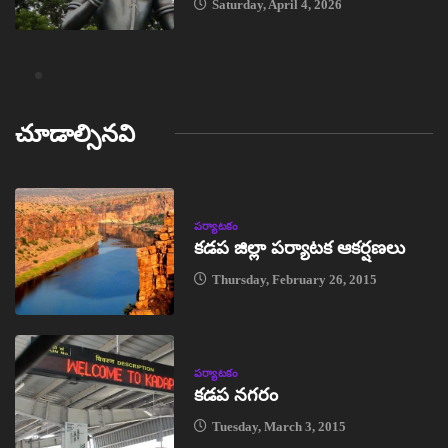
Saturday, April 4, 2026
చూడాల్సినవి
పర్యాటకం
కడప జిల్లా పర్యాటక ఆకర్షణలు
Thursday, February 26, 2015
పర్యాటకం
కడప నగరం
Tuesday, March 3, 2015