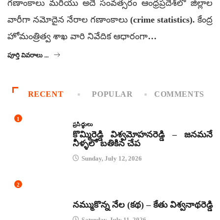
గణాంకాలు మరియు అదే సంవత్సరం ఆంధ్రప్రదేశ్‌లో జిల్లాల
వారీగా నమోదైన నేరాల గణాంకాలు (crime statistics). కేంద్ర
హోమంత్రిత్వ శాఖ వారి నివేదిక ఆధారంగా…
పూర్తి వివరాలు ...
RECENT
POPULAR
COMMENTS
1
ప్రసిద్ధులు
కొమ్మిరెడ్డి విశ్వమోహనరెడ్డి – జనమనే
నీళ్ళలో బతికిన చేప
Sunday, July 12, 2026
2
కథలు
నమ్ముకొన్న నేల (కథ) – కేతు విశ్వనాథరెడ్డి
Saturday, July 11, 2026