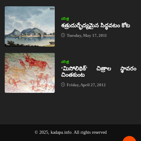
చరిత్ర
శత్రుదుర్భేద్యమైన సిద్ధవటం కోట
Tuesday, May 17, 2011
చరిత్ర
‘మిసోలిథిక్‌’ చిత్రాల స్థావరం
చింతకుంట
Friday, April 27, 2012
© 2025, kadapa.info. All rights reserved