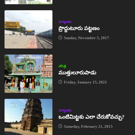
పర్యాటకం
ప్రొద్దుటూరు పట్టణం
Sunday, November 5, 2017
చరిత్ర
ముత్తులూరుపాడు
Friday, January 15, 2021
పర్యాటకం
ఒంటిమిట్టకు ఎలా చేరుకోవచ్చు?
Saturday, February 21, 2015