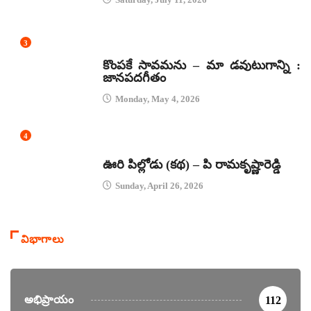
3
జానపద గీతాలు
కొంపకే సావమను – మా డవుటుగాన్ని :
జానపదగీతం
Monday, May 4, 2026
4
కథలు
ఊరి పిల్లోడు (కథ) – పి రామకృష్ణారెడ్డి
Sunday, April 26, 2026
విభాగాలు
అభిప్రాయం
112