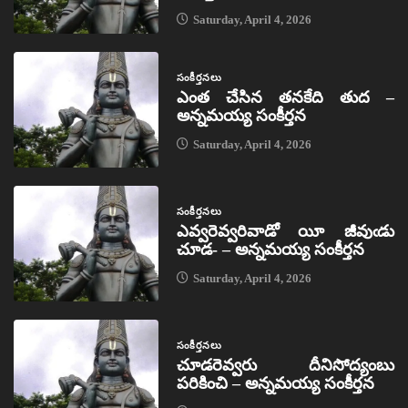
Saturday, April 4, 2026
సంకీర్తనలు
ఎంత చేసిన తనకేది తుద –
అన్నమయ్య సంకీర్తన
Saturday, April 4, 2026
సంకీర్తనలు
ఎవ్వరెవ్వరివాడో యీ జీవుఁడు
చూడ- – అన్నమయ్య సంకీర్తన
Saturday, April 4, 2026
సంకీర్తనలు
చూడరెవ్వరు దీనిసోద్యంబు
పరికించి – అన్నమయ్య సంకీర్తన