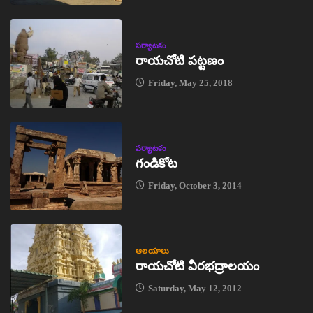
పర్యాటకం
రాయచోటి పట్టణం
Friday, May 25, 2018
పర్యాటకం
గండికోట
Friday, October 3, 2014
ఆలయాలు
రాయచోటి వీరభద్రాలయం
Saturday, May 12, 2012