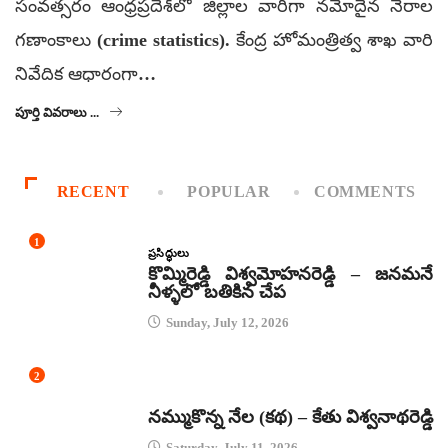
సంవత్సరం ఆంధ్రప్రదేశ్‌లో జిల్లాల వారీగా నమోదైన నేరాల
గణాంకాలు (crime statistics). కేంద్ర హోమంత్రిత్వ శాఖ వారి
నివేదిక ఆధారంగా…
పూర్తి వివరాలు ...
RECENT
POPULAR
COMMENTS
1
ప్రసిద్ధులు
కొమ్మిరెడ్డి విశ్వమోహనరెడ్డి – జనమనే
నీళ్ళలో బతికిన చేప
Sunday, July 12, 2026
2
కథలు
నమ్ముకొన్న నేల (కథ) – కేతు విశ్వనాథరెడ్డి
Saturday, July 11, 2026