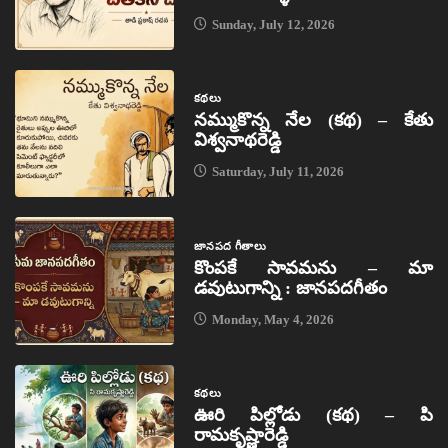
Sunday, July 12, 2026
కథలు
నమ్ముకొన్న నేల (కథ) – కేతు
విశ్వనాథరెడ్డి
Saturday, July 11, 2026
జానపద గీతాలు
కొంపకే సావమను – మా
డవుటుగాన్ని : జానపదగీతం
Monday, May 4, 2026
కథలు
ఊరి పిల్లోడు (కథ) – పి
రామకృష్ణారెడ్డి