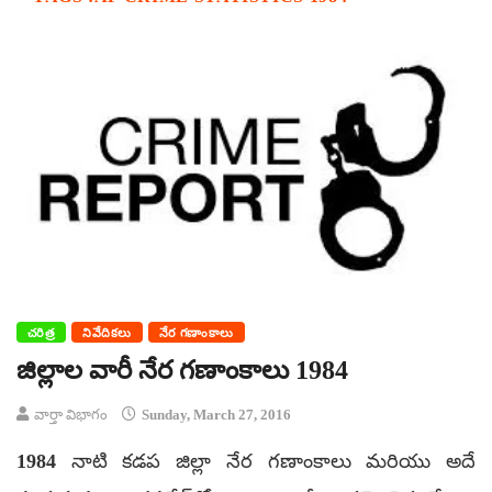
చరిత్ర
నివేదికలు
నేర గణాంకాలు
జిల్లాల వారీ నేర గణాంకాలు 1984
వార్తా విభాగం
Sunday, March 27, 2016
1984 నాటి కడప జిల్లా నేర గణాంకాలు మరియు అదే