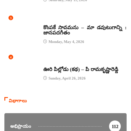
3
జానపద గీతాలు
కొంపకే సావమను – మా డవుటుగాన్ని :
జానపదగీతం
Monday, May 4, 2026
4
కథలు
ఊరి పిల్లోడు (కథ) – పి రామకృష్ణారెడ్డి
Sunday, April 26, 2026
విభాగాలు
అభిప్రాయం
112