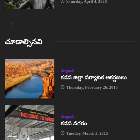
Saturday, April 4, 2026
చూడాల్సినవి
పర్యాటకం
కడప జిల్లా పర్యాటక ఆకర్షణలు
Thursday, February 26, 2015
పర్యాటకం
కడప నగరం
Tuesday, March 3, 2015