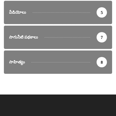
వీడియోలు
5
సాగునీటి పథకాలు
7
సాహిత్యం
8