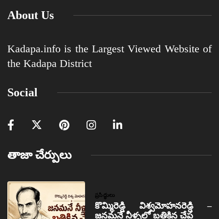
About Us
Kadapa.info is the Largest Viewed Website of
the Kadapa District
Social
తాజా చేర్పులు
ప్రసిద్ధులు
కొమ్మిరెడ్డి విశ్వమోహనరెడ్డి –
జనమనే నీళ్ళలో బతికిన చేప