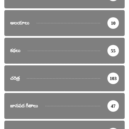
ఆలయాలు
10
కథలు
55
చరిత్ర
103
జానపద గీతాలు
47