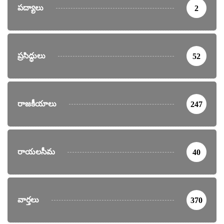
పద్యాలు
2
ప్రసిద్ధులు
52
రాజకీయాలు
247
రాయలసీమ
40
వార్తలు
370