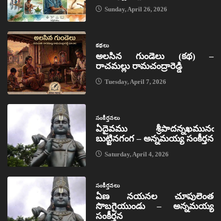
Sunday, April 26, 2026
కథలు
అలసిన గుండెలు (కథ) –
రాచమల్లు రామచంద్రారెడ్డి
Tuesday, April 7, 2026
సంకీర్తనలు
ఏదైవము శ్రీపాదన్నఖమునఁ
బుట్టినగంగ – అన్నమయ్య సంకీర్తన
Saturday, April 4, 2026
సంకీర్తనలు
ఏణ నయనల చూపులెంత
సొబగైయుండు – అన్నమయ్య
సంకీర్తన