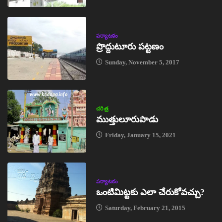
పర్యాటకం
ప్రొద్దుటూరు పట్టణం
Sunday, November 5, 2017
చరిత్ర
ముత్తులూరుపాడు
Friday, January 15, 2021
పర్యాటకం
ఒంటిమిట్టకు ఎలా చేరుకోవచ్చు?
Saturday, February 21, 2015