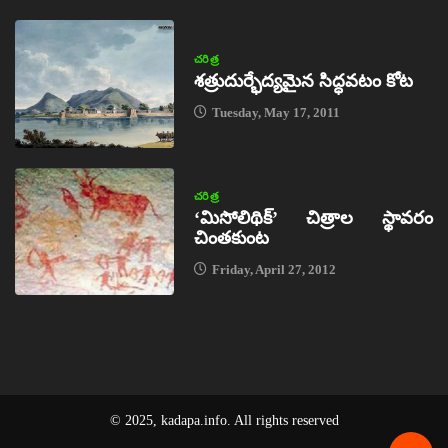
చరిత్ర
శత్రుదుర్భేద్యమైన సిద్ధవటం కోట
Tuesday, May 17, 2011
చరిత్ర
‘మిసోలిథిక్‌’ చిత్రాల స్థావరం
చింతకుంట
Friday, April 27, 2012
© 2025, kadapa.info. All rights reserved