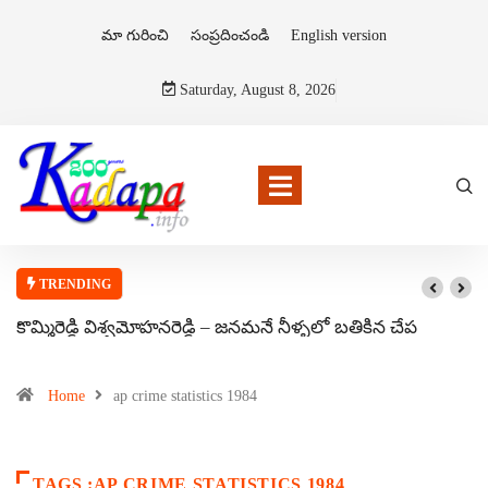
మా గురించి
సంప్రదించండి
English version
Saturday, August 8, 2026
TRENDING
కొమ్మిరెడ్డి విశ్వమోహనరెడ్డి – జనమనే నీళ్ళలో బతికిన చేప
Home
ap crime statistics 1984
TAGS :AP CRIME STATISTICS 1984