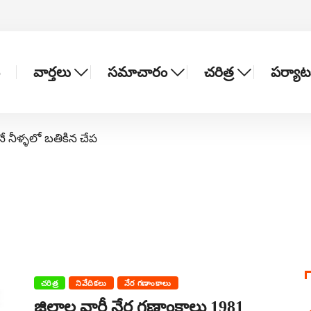
వార్తలు
సమాచారం
చరిత్ర
పర్యా
నే నీళ్ళలో బతికిన చేప
చరిత్ర
నివేదికలు
నేర గణాంకాలు
జిల్లాల వారీ నేర గణాంకాలు 1981