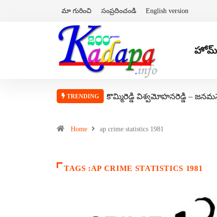
మా గురించి
సంప్రదించండి
English version
హోమ్
కొమ్మిరెడ్డి విశ్వమోహనరెడ్డి – జనమ
TRENDING
Home
ap crime statistics 1981
TAGS :AP CRIME STATISTICS 1981