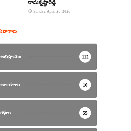
రామకృష్ణారెడ్డి
Sunday, April 26, 2026
విభాగాలు
అభిప్రాయం
112
ఆలయాలు
10
కథలు
55