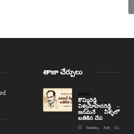
తాజా చేర్పులు
ed
ప్రసిద్ధులు
కొమ్మిరెడ్డి
విశ్వమోహనరెడ్డి –
జనమనే నీళ్ళలో
బతికిన చేప
Sunday, July 12,