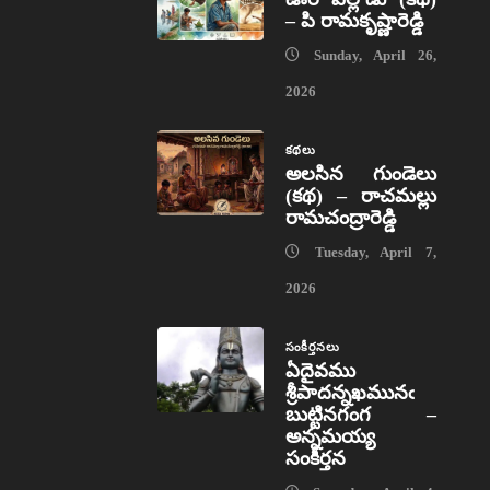
– పి రామకృష్ణారెడ్డి
Sunday, April 26,
2026
కథలు
అలసిన గుండెలు
(కథ) – రాచమల్లు
రామచంద్రారెడ్డి
Tuesday, April 7,
2026
సంకీర్తనలు
ఏదైవము
శ్రీపాదన్నఖమునఁ
బుట్టినగంగ –
అన్నమయ్య
సంకీర్తన