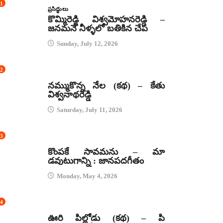
1
ప్రసిద్ధులు
కొమ్మిరెడ్డి విశ్వమోహనరెడ్డి –
జనమనే నీళ్ళలో బతికిన చేప
Sunday, July 12, 2026
2
కథలు
నమ్ముకొన్న నేల (కథ) – కేతు
విశ్వనాథరెడ్డి
Saturday, July 11, 2026
3
జానపద గీతాలు
కొంపకే సావమను – మా
డవుటుగాన్ని : జానపదగీతం
Monday, May 4, 2026
4
కథలు
ఊరి పిల్లోడు (కథ) – పి