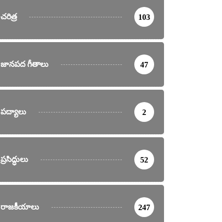
చరిత్ర
103
జానపద గీతాలు
47
పద్యాలు
2
ప్రసిద్ధులు
52
రాజకీయాలు
247