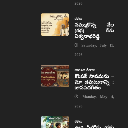
2026
కథలు
నమ్ముకొన్న నేల
(కథ) – కేతు
విశ్వనాథరెడ్డి
Saturday, July 11,
2026
జానపద గీతాలు
కొంపకే సావమను –
మా డవుటుగాన్ని :
జానపదగీతం
Monday, May 4,
2026
కథలు
ఊరి పిల్లోడు (కథ)