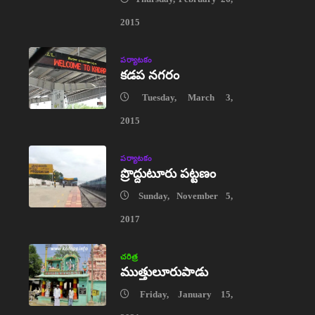
2015
పర్యాటకం
కడప నగరం
Tuesday, March 3,
2015
పర్యాటకం
ప్రొద్దుటూరు పట్టణం
Sunday, November 5,
2017
చరిత్ర
ముత్తులూరుపాడు
Friday, January 15,