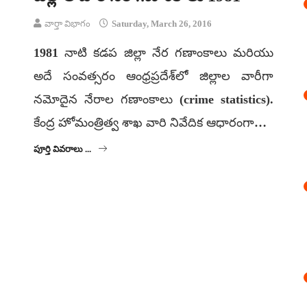
వార్తా విభాగం
Saturday, March 26, 2016
1981 నాటి కడప జిల్లా నేర గణాంకాలు మరియు
అదే సంవత్సరం ఆంధ్రప్రదేశ్‌లో జిల్లాల వారీగా
నమోదైన నేరాల గణాంకాలు (crime statistics).
కేంద్ర హోమంత్రిత్వ శాఖ వారి నివేదిక ఆధారంగా…
పూర్తి వివరాలు ...