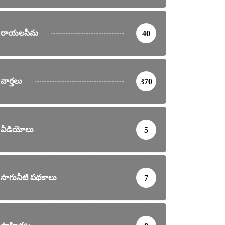
రాయలసీమ
40
వార్తలు
370
వీడియోలు
5
సాగునీటి పథకాలు
7