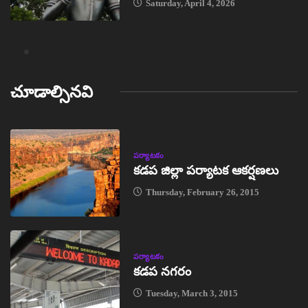
Saturday, April 4, 2026
చూడాల్సినవి
పర్యాటకం
కడప జిల్లా పర్యాటక ఆకర్షణలు
Thursday, February 26, 2015
పర్యాటకం
కడప నగరం
Tuesday, March 3, 2015