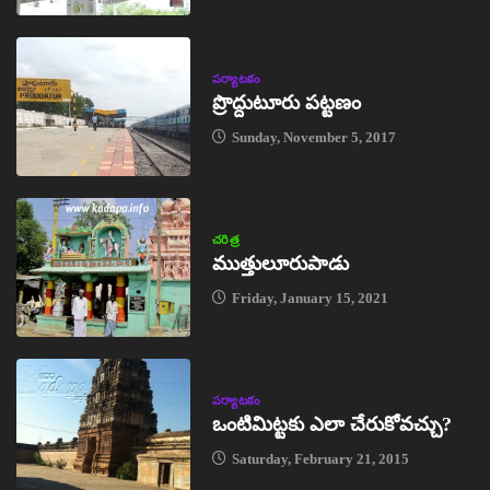
పర్యాటకం
ప్రొద్దుటూరు పట్టణం
Sunday, November 5, 2017
చరిత్ర
ముత్తులూరుపాడు
Friday, January 15, 2021
పర్యాటకం
ఒంటిమిట్టకు ఎలా చేరుకోవచ్చు?
Saturday, February 21, 2015