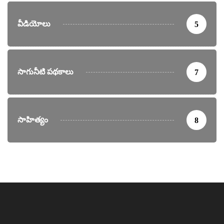
వీడియోలు
5
సాగునీటి పథకాలు
7
సాహిత్యం
8