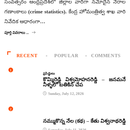
సంవత్సరం ఆంధ్రప్రదేశ్‌లో జిల్లాల వారీగా నమోదైన నేరాల
గణాంకాలు (crime statistics). కేంద్ర హోమంత్రిత్వ శాఖ వారి
నివేదిక ఆధారంగా…
పూర్తి వివరాలు ...
RECENT
POPULAR
COMMENTS
1
ప్రసిద్ధులు
కొమ్మిరెడ్డి విశ్వమోహనరెడ్డి – జనమనే
నీళ్ళలో బతికిన చేప
Sunday, July 12, 2026
2
కథలు
నమ్ముకొన్న నేల (కథ) – కేతు విశ్వనాథరెడ్డి
Saturday, July 11, 2026