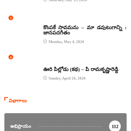
3
జానపద గీతాలు
కొంపకే సావమను – మా డవుటుగాన్ని :
జానపదగీతం
Monday, May 4, 2026
4
కథలు
ఊరి పిల్లోడు (కథ) – పి రామకృష్ణారెడ్డి
Sunday, April 26, 2026
విభాగాలు
అభిప్రాయం
112