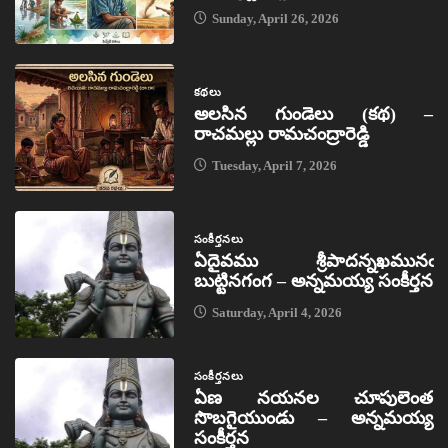
Sunday, April 26, 2026
కథలు
అలసిన గుండెలు (కథ) –
రాచమల్లు రామచంద్రారెడ్డి
Tuesday, April 7, 2026
సంకీర్తనలు
ఏదైవము శ్రీపాదన్నఖమునఁ
బుట్టినగంగ – అన్నమయ్య సంకీర్తన
Saturday, April 4, 2026
సంకీర్తనలు
ఏణ నయనల చూపులెంత
సొబగైయుండు – అన్నమయ్య
సంకీర్తన