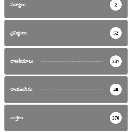
పద్యాలు
2
ప్రసిద్ధులు
52
రాజకీయాలు
247
రాయలసీమ
40
వార్తలు
370