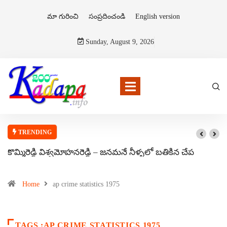
మా గురించి
సంప్రదించండి
English version
Sunday, August 9, 2026
TRENDING
కొమ్మిరెడ్డి విశ్వమోహనరెడ్డి – జనమనే నీళ్ళలో బతికిన చేప
Home
ap crime statistics 1975
TAGS :AP CRIME STATISTICS 1975