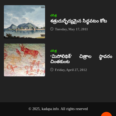
చరిత్ర
శత్రుదుర్భేద్యమైన సిద్ధవటం కోట
Tuesday, May 17, 2011
చరిత్ర
‘మిసోలిథిక్‌’ చిత్రాల స్థావరం
చింతకుంట
Friday, April 27, 2012
© 2025, kadapa.info. All rights reserved