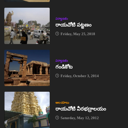
పర్యాటకం
రాయచోటి పట్టణం
Friday, May 25, 2018
పర్యాటకం
గండికోట
Friday, October 3, 2014
ఆలయాలు
రాయచోటి వీరభద్రాలయం
Saturday, May 12, 2012