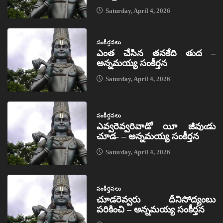
Saturday, April 4, 2026
సంకీర్తనలు
ఎంత చేసిన తనకేది తుద –
అన్నమయ్య సంకీర్తన
Saturday, April 4, 2026
సంకీర్తనలు
ఎవ్వరెవ్వరివాడో యీ జీవుఁడు
చూడ- – అన్నమయ్య సంకీర్తన
Saturday, April 4, 2026
సంకీర్తనలు
చూడరెవ్వరు దీనిసోద్యంబు
పరికించి – అన్నమయ్య సంకీర్తన