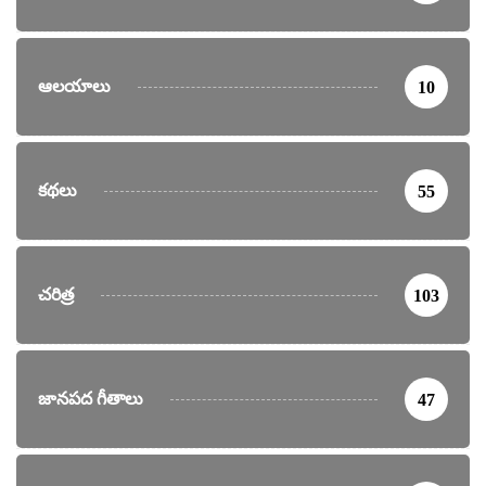
ఆలయాలు
10
కథలు
55
చరిత్ర
103
జానపద గీతాలు
47