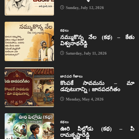
Sunday, July 12, 2026
కథలు
నమ్ముకొన్న నేల (కథ) – కేతు
విశ్వనాథరెడ్డి
Saturday, July 11, 2026
జానపద గీతాలు
కొంపకే సావమను – మా
డవుటుగాన్ని : జానపదగీతం
Monday, May 4, 2026
కథలు
ఊరి పిల్లోడు (కథ) – పి
రామకృష్ణారెడ్డి