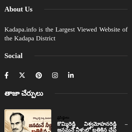
About Us
Kadapa.info is the Largest Viewed Website of
the Kadapa District
Social
తాజా చేర్పులు
ప్రసిద్ధులు
కొమ్మిరెడ్డి విశ్వమోహనరెడ్డి –
జనమనే నీళ్ళలో బతికిన చేప