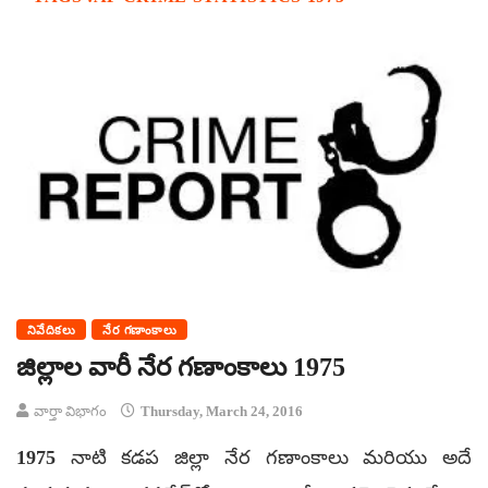
నివేదికలు
నేర గణాంకాలు
జిల్లాల వారీ నేర గణాంకాలు 1975
వార్తా విభాగం
Thursday, March 24, 2016
1975 నాటి కడప జిల్లా నేర గణాంకాలు మరియు అదే