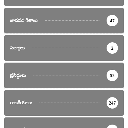
జానపద గీతాలు
47
పద్యాలు
2
ప్రసిద్ధులు
52
రాజకీయాలు
247