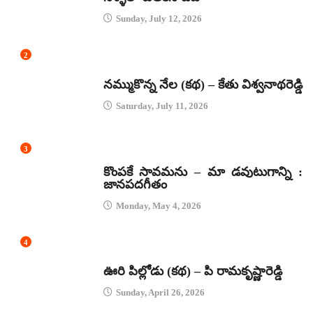
Sunday, July 12, 2026
2
కథలు
నమ్ముకొన్న నేల (కథ) – కేతు విశ్వనాథరెడ్డి
Saturday, July 11, 2026
3
జానపద గీతాలు
కొంపకే సావమను – మా డవుటుగాన్ని :
జానపదగీతం
Monday, May 4, 2026
4
కథలు
ఊరి పిల్లోడు (కథ) – పి రామకృష్ణారెడ్డి
Sunday, April 26, 2026