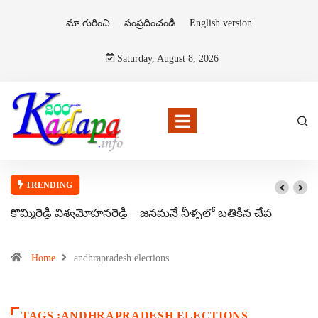
మా గురించి
సంప్రదించండి
English version
Saturday, August 8, 2026
TRENDING
కొమ్మిరెడ్డి విశ్వమోహనరెడ్డి – జనమనే నీళ్ళలో బతికిన చేప
Home
andhrapradesh elections
TAGS :ANDHRAPRADESH ELECTIONS