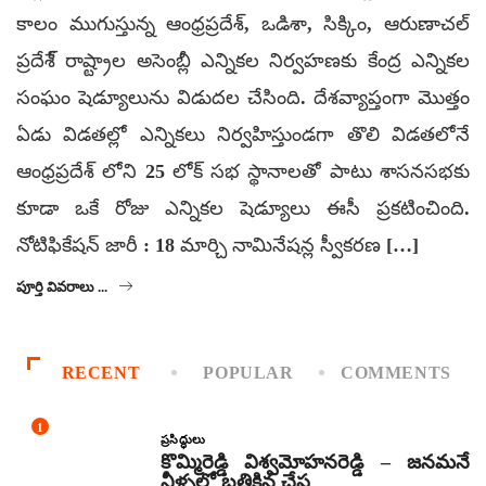
కాలం ముగుస్తున్న ఆంధ్రప్రదేశ్, ఒడిశా, సిక్కిం, ఆరుణాచల్
ప్రదేశే్ రాష్ట్రాల అసెంబ్లీ ఎన్నికల నిర్వహణకు కేంద్ర ఎన్నికల
సంఘం షెడ్యూలును విడుదల చేసింది. దేశవ్యాప్తంగా మొత్తం
ఏడు విడతల్లో ఎన్నికలు నిర్వహిస్తుండగా తొలి విడతలోనే
ఆంధ్రప్రదేశ్ లోని 25 లోక్ సభ స్థానాలతో పాటు శాసనసభకు
కూడా ఒకే రోజు ఎన్నికల షెడ్యూలు ఈసీ ప్రకటించింది.
నోటిఫికేషన్ జారీ : 18 మార్చి నామినేషన్ల స్వీకరణ […]
పూర్తి వివరాలు ...
RECENT
POPULAR
COMMENTS
1
ప్రసిద్ధులు
కొమ్మిరెడ్డి విశ్వమోహనరెడ్డి – జనమనే
నీళ్ళలో బతికిన చేప