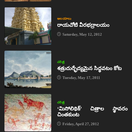
ఆలయాలు
రాయచోటి వీరభద్రాలయం
Saturday, May 12, 2012
చరిత్ర
శత్రుదుర్భేద్యమైన సిద్ధవటం కోట
Tuesday, May 17, 2011
చరిత్ర
‘మిసోలిథిక్‌’ చిత్రాల స్థావరం
చింతకుంట
Friday, April 27, 2012