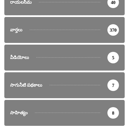
రాయలసీమ
40
వార్తలు
370
వీడియోలు
5
సాగునీటి పథకాలు
7
సాహిత్యం
8