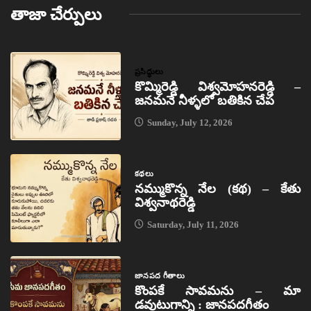
తాజా చేర్పులు
ప్రసిద్ధులు
కొమ్మిరెడ్డి విశ్వమోహనరెడ్డి –
జనమనే నీళ్ళలో బతికిన చేప
Sunday, July 12, 2026
కథలు
నమ్ముకొన్న నేల (కథ) – కేతు
విశ్వనాథరెడ్డి
Saturday, July 11, 2026
జానపద గీతాలు
కొంపకే సావమను – మా
డవుటుగాన్ని : జానపదగీతం