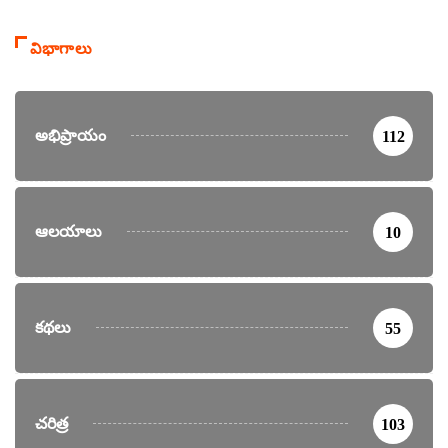
విభాగాలు
అభిప్రాయం
112
ఆలయాలు
10
కథలు
55
చరిత్ర
103