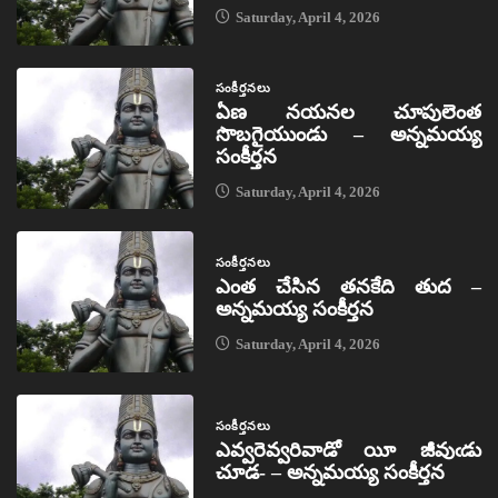
Saturday, April 4, 2026
సంకీర్తనలు
ఏణ నయనల చూపులెంత
సొబగైయుండు – అన్నమయ్య
సంకీర్తన
Saturday, April 4, 2026
సంకీర్తనలు
ఎంత చేసిన తనకేది తుద –
అన్నమయ్య సంకీర్తన
Saturday, April 4, 2026
సంకీర్తనలు
ఎవ్వరెవ్వరివాడో యీ జీవుఁడు
చూడ- – అన్నమయ్య సంకీర్తన