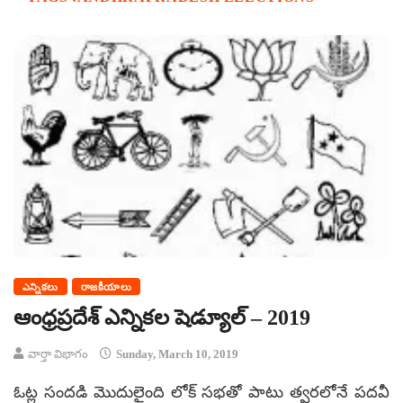
ఎన్నికలు
రాజకీయాలు
ఆంధ్రప్రదేశ్‌ ఎన్నికల షెడ్యూల్ – 2019
వార్తా విభాగం
Sunday, March 10, 2019
ఓట్ల సందడి మొదులైంది లోక్ సభతో పాటు త్వరలోనే పదవీ