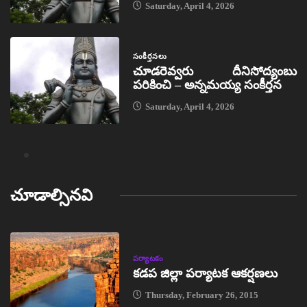
Saturday, April 4, 2026
సంకీర్తనలు
చూడరెవ్వరు దీనిసోద్యంబు
పరికించి – అన్నమయ్య సంకీర్తన
Saturday, April 4, 2026
చూడాల్సినవి
పర్యాటకం
కడప జిల్లా పర్యాటక ఆకర్షణలు
Thursday, February 26, 2015