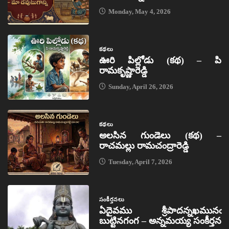
Monday, May 4, 2026
కథలు
ఊరి పిల్లోడు (కథ) – పి
రామకృష్ణారెడ్డి
Sunday, April 26, 2026
కథలు
అలసిన గుండెలు (కథ) –
రాచమల్లు రామచంద్రారెడ్డి
Tuesday, April 7, 2026
సంకీర్తనలు
ఏదైవము శ్రీపాదన్నఖమునఁ
బుట్టినగంగ – అన్నమయ్య సంకీర్తన