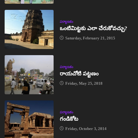
పర్యాటకం
ఒంటిమిట్టకు ఎలా చేరుకోవచ్చు?
Saturday, February 21, 2015
పర్యాటకం
రాయచోటి పట్టణం
Friday, May 25, 2018
పర్యాటకం
గండికోట
Friday, October 3, 2014