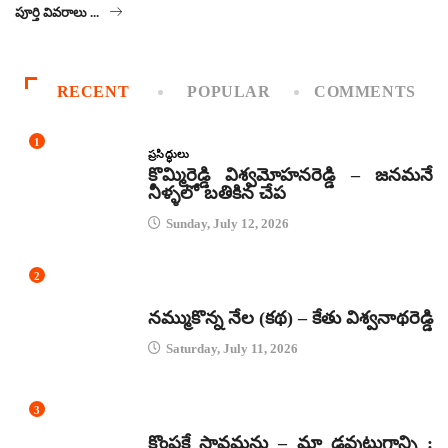
పూర్తి వివరాలు ...
RECENT
POPULAR
COMMENTS
1
ప్రసిద్ధులు
కొమ్మిరెడ్డి విశ్వమోహనరెడ్డి – జనమనే
నీళ్ళలో బతికిన చేప
Sunday, July 12, 2026
2
కథలు
నమ్ముకొన్న నేల (కథ) – కేతు విశ్వనాథరెడ్డి
Saturday, July 11, 2026
3
జానపద గీతాలు
కొంపకే సావమను – మా డవుటుగాన్ని :