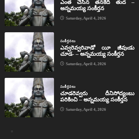
ఎంత చేసిన తనకేది తుద –
అన్నమయ్య సంకీర్తన
Saturday, April 4, 2026
సంకీర్తనలు
ఎవ్వరెవ్వరివాడో యీ జీవుఁడు
చూడ- – అన్నమయ్య సంకీర్తన
Saturday, April 4, 2026
సంకీర్తనలు
చూడరెవ్వరు దీనిసోద్యంబు
పరికించి – అన్నమయ్య సంకీర్తన
Saturday, April 4, 2026