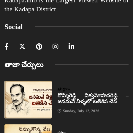
Kadapa.info is the Largest Viewed Website of
the Kadapa District
Social
తాజా చేర్పులు
ప్రసిద్ధులు
కొమ్మిరెడ్డి విశ్వమోహనరెడ్డి –
జనమనే నీళ్ళలో బతికిన చేప
Sunday, July 12, 2026
కథలు