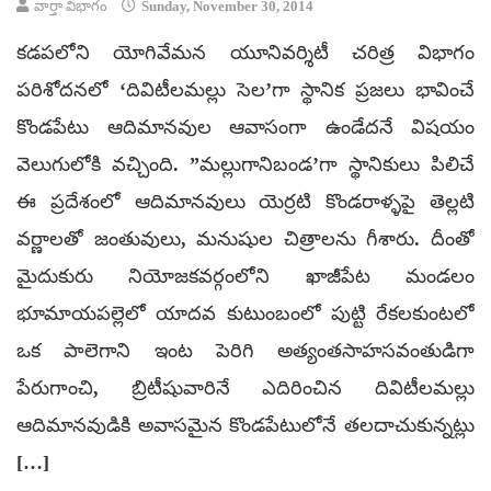
వార్తా విభాగం
Sunday, November 30, 2014
కడపలోని యోగివేమన యూనివర్శిటీ చరిత్ర విభాగం
పరిశోదనలో ‘దివిటీలమల్లు సెల’గా స్థానిక ప్రజలు భావించే
కొండపేటు ఆదిమానవుల ఆవాసంగా ఉండేదనే విషయం
వెలుగులోకి వచ్చింది. ”మల్లుగానిబండ’గా స్థానికులు పిలిచే
ఈ ప్రదేశంలో ఆదిమానవులు యెర్రటి కొండరాళ్ళపై తెల్లటి
వర్ణాలతో జంతువులు, మనుషుల చిత్రాలను గీశారు. దీంతో
మైదుకురు నియోజకవర్గంలోని ఖాజీపేట మండలం
భూమాయపల్లెలో యాదవ కుటుంబంలో పుట్టి రేకలకుంటలో
ఒక పాలెగాని ఇంట పెరిగి అత్యంతసాహసవంతుడిగా
పేరుగాంచి, బ్రిటీషువారినే ఎదిరించిన దివిటీలమల్లు
ఆదిమానవుడికి అవాసమైన కొండపేటులోనే తలదాచుకున్నట్లు
[…]