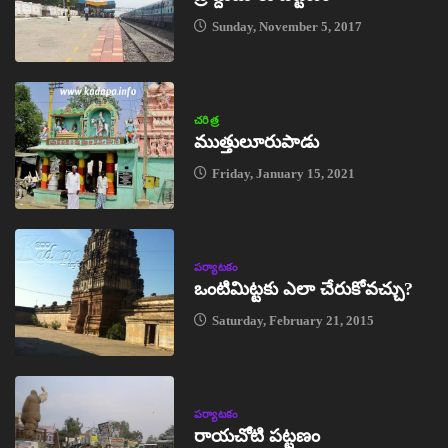
Sunday, November 5, 2017
చరిత్ర
ముత్తులూరుపాడు
Friday, January 15, 2021
పర్యాటకం
ఒంటిమిట్టకు ఎలా చేరుకోవచ్చు?
Saturday, February 21, 2015
పర్యాటకం
రాయచోటి పట్టణం