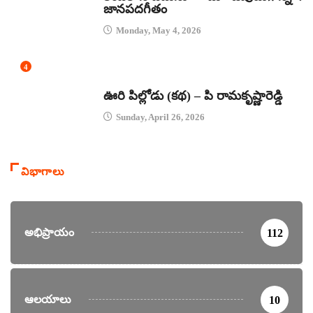
జానపదగీతం
Monday, May 4, 2026
4
కథలు
ఊరి పిల్లోడు (కథ) – పి రామకృష్ణారెడ్డి
Sunday, April 26, 2026
విభాగాలు
అభిప్రాయం
112
ఆలయాలు
10