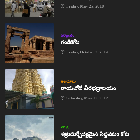
Friday, May 25, 2018
పర్యాటకం
గండికోట
Friday, October 3, 2014
ఆలయాలు
రాయచోటి వీరభద్రాలయం
Saturday, May 12, 2012
చరిత్ర
శత్రుదుర్భేద్యమైన సిద్ధవటం కోట