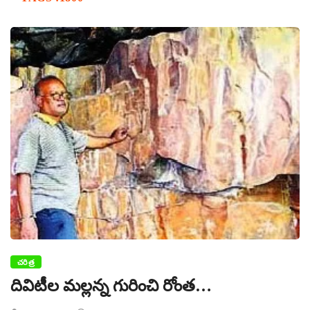
చరిత్ర
దివిటీల మల్లన్న గురించి రోంత…