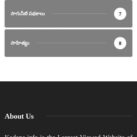
సాగునీటి పథకాలు
7
సాహిత్యం
8
About Us