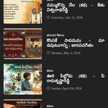
నమ్ముకొన్న నేల (కథ) – కేతు
విశ్వనాథరెడ్డి
Saturday, July 11, 2026
జానపద గీతాలు
కొంపకే సావమను – మా
డవుటుగాన్ని : జానపదగీతం
Monday, May 4, 2026
కథలు
ఊరి పిల్లోడు (కథ) – పి
రామకృష్ణారెడ్డి
Sunday, April 26, 2026
కథలు