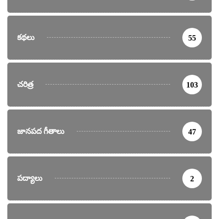
కథలు
55
చరిత్ర
103
జానపద గీతాలు
47
పద్యాలు
2