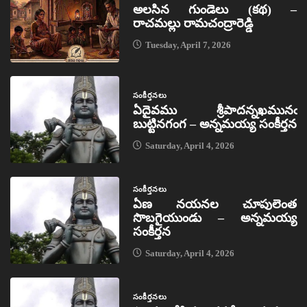
అలసిన గుండెలు (కథ) –
రాచమల్లు రామచంద్రారెడ్డి
Tuesday, April 7, 2026
సంకీర్తనలు
ఏదైవము శ్రీపాదన్నఖమునఁ
బుట్టినగంగ – అన్నమయ్య సంకీర్తన
Saturday, April 4, 2026
సంకీర్తనలు
ఏణ నయనల చూపులెంత
సొబగైయుండు – అన్నమయ్య
సంకీర్తన
Saturday, April 4, 2026
సంకీర్తనలు