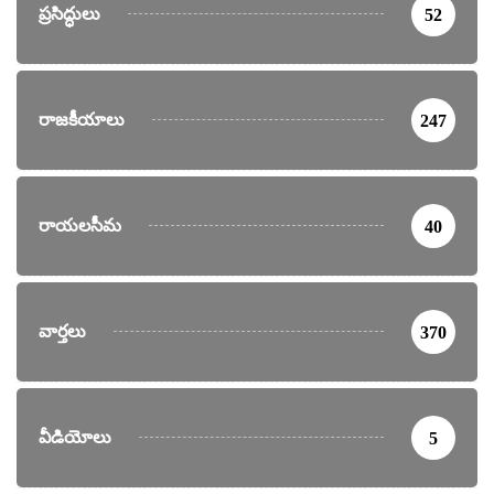
ప్రసిద్ధులు
52
రాజకీయాలు
247
రాయలసీమ
40
వార్తలు
370
వీడియోలు
5