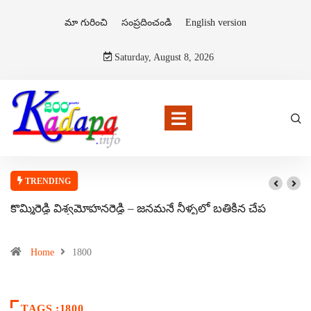
మా గురించి
సంప్రదించండి
English version
Saturday, August 8, 2026
TRENDING
కొమ్మిరెడ్డి విశ్వమోహనరెడ్డి – జనమనే నీళ్ళలో బతికిన చేప
Home
1800
TAGS :1800