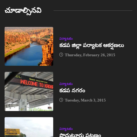
చూడాల్సినవి
పర్యాటకం
కడప జిల్లా పర్యాటక ఆకర్షణలు
Thursday, February 26, 2015
పర్యాటకం
కడప నగరం
Tuesday, March 3, 2015
పర్యాటకం
ప్రొద్దుటూరు పట్టణం